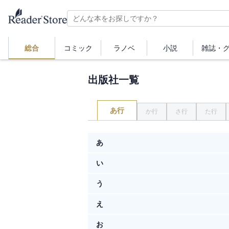
総合
コミック
ラノベ
小説
雑誌・
出版社一覧
あ行
か行
さ行
た行
あ
い
アーク出版
う
EVOパブリッシング
アーク・プレス
え
ヴァニラ文庫
EMTG
アースゲート
お