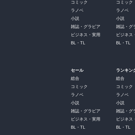
コミック
コミック
沖縄タイムス
ＡＫＢラブナイト製作委員会
ウォンズ パブリシング リミテッド
泉書房
アイデア出版
ラノベ
ラノベ
沖縄タイムス社
ACJマガジンズ
うさぎと暮らす
イズムパブリッシング
IDGインタラクティブ
小説
小説
雑誌・グラビア
雑誌・グ
おきなわ文庫
エースオブハーツ
うさぱらーず
いそっぷ社
IT整備士協会
ビジネス・実用
ビジネス
オゾン
エートゥシー・プロダクション
潮出版社
1月と7月
IDGジャパン
BL・TL
BL・TL
おとなの本屋・さん
エー・ビー・エンターテイメント
潮出版社/usio publishing
いちき串木野市役所観光交流課/NiCoA
IT創研
オトバンク
a-list photo anthology
潮書房光人新社
一迅社
Ai digital publishing
セール
ランキン
オトメチカ出版
A-WAGON
うたらば/NiCoA
総合
総合
１万年堂出版
アイテック
コミック
コミック
おとめ堂
A-WAGON R
宇宙広報団体TELSTAR
140B
aito
ラノベ
ラノベ
乙女ドルチェ・コミックス
笑がお書房株式会社
小説
小説
UMAJIN
一個人出版
IDOL PLUS
雑誌・グラビア
雑誌・グ
オフィスケー
エギーユ・クルーズ／大洋図書
裏磐梯観光協会/NiCoA
一彩出版
アイバス出版
ビジネス・実用
ビジネス
オフィスＴＭ（発売 シー・エス・エス）
BL・TL
BL・TL
エクシング
雲水舎
ISSUISHA
ＩＢＣパブリッシング