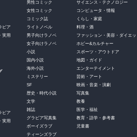
男性コミック
サイエンス・テクノロジー
女性コミック
コンピュータ・情報
コミック誌
くらし・家庭
ラビア
ライトノベル
料理・酒
・実用
男子向けラノベ
ファッション・美容・ダイエッ
女子向けラノベ
ホビー&カルチャー
小説
スポーツ・アウトドア
国内小説
地図・ガイド
海外小説
エンターテイメント
グ
ミステリー
芸術・アート
SF
映画・音楽・演劇
歴史・時代小説
写真集
文学
教養
雑誌
医学・福祉
ラビア
グラビア写真集
教育・語学・参考書
・実用
ボーイズラブ
児童書
ティーンズラブ