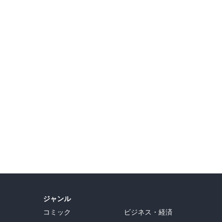
CoA
ジャンル
/NiCoA
コミック
ビジネス・経済