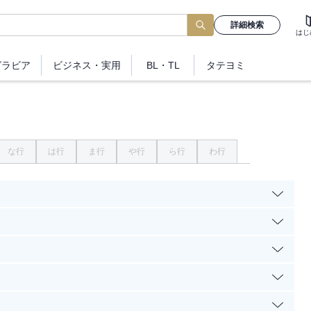
詳細検索
はじ
グラビア
ビジネス
・実用
BL・TL
タテヨミ
な行
は行
ま行
や行
ら行
わ行