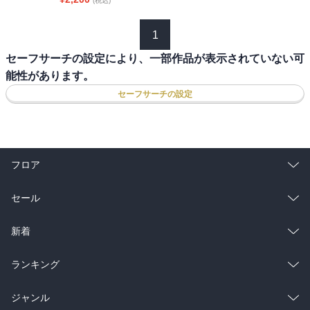
(税込)
1
セーフサーチの設定により、一部作品が表示されていない可
能性があります。
セーフサーチの設定
フロア
総合
コミック
セール
ラノベ
小説
総合
コミック
新着
雑誌・グラビア
ビジネス・実用
ラノベ
小説
総合
コミック
ランキング
BL・TL
雑誌・グラビア
ビジネス・実用
ラノベ
小説
総合
コミック
ジャンル