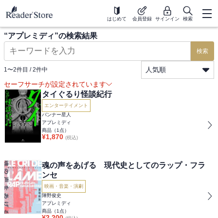
はじめて
会員登録
サインイン
検索
“
アプレミディ
”の検索結果
検索
人気順
1
〜
2
件目 /
2
件中
セーフサーチが設定されています
タイぐるり怪談紀行
エンターテイメント
バンナー星人
アプレミディ
商品（
1
点）
¥
1,870
(税込)
魂の声をあげる 現代史としてのラップ・フラ
ンセ
映画・音楽・演劇
陣野俊史
アプレミディ
商品（
1
点）
¥
2,200