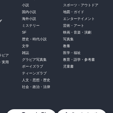
小説
スポーツ・アウトドア
国内小説
地図・ガイド
海外小説
エンターテイメント
グ
ミステリー
芸術・アート
SF
映画・音楽・演劇
歴史・時代小説
写真集
文学
教養
雑誌
医学・福祉
ラビア
グラビア写真集
教育・語学・参考書
・実用
ボーイズラブ
児童書
ティーンズラブ
人文・思想・歴史
社会・政治・法律