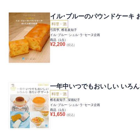
イル･プルーのパウンドケーキ 
料理・酒
弓田亨, 椎名眞知子
イル･プルー･シュル･ラ･セーヌ企画
商品（
1
点）
¥
2,200
(税込)
一年中いつでもおいしい いろ
料理・酒
椎名眞知子, 深堀紀子
イル･プルー･シュル･ラ･セーヌ企画
商品（
1
点）
¥
1,650
(税込)