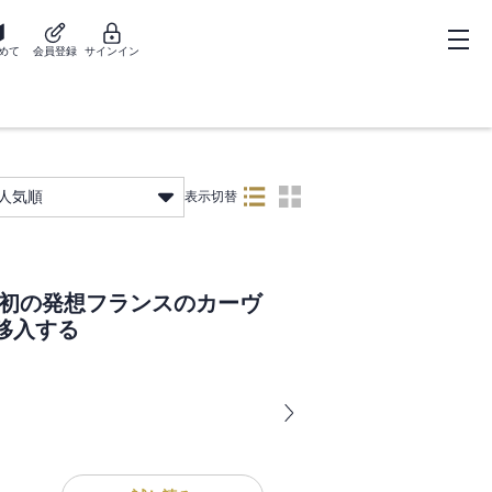
めて
会員登録
サインイン
人気順
表示切替
上初の発想フランスのカーヴ
移入する