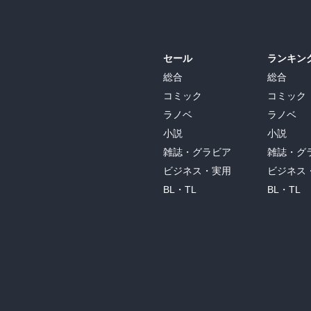
セール
ランキン
総合
総合
コミック
コミック
ラノベ
ラノベ
小説
小説
雑誌・グラビア
雑誌・グ
ビジネス・実用
ビジネス
BL・TL
BL・TL