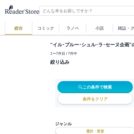
総合
コミック
ラノベ
小説
雑誌・
“
イル･プルー･シュル･ラ･セーヌ企画
”
1
〜
7
件目 /
7
件中
絞り込み
この条件で検索
条件をクリア
ジャンル
選択・変更