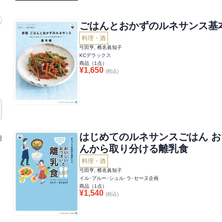
ごはんとおかずのルネサンス基
料理・酒
弓田亨, 椎名眞知子
KCデラックス
商品（
1
点）
¥
1,650
(税込)
はじめてのルネサンスごはん 
円
んから取り分ける離乳食
料理・酒
弓田亨, 椎名眞知子
イル･プルー･シュル･ラ･セーヌ企画
商品（
1
点）
¥
1,540
(税込)