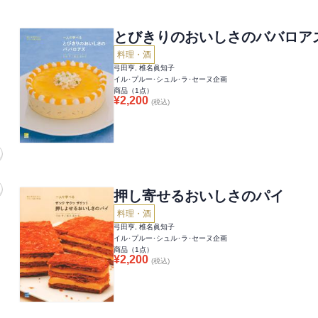
とびきりのおいしさのババロア
料理・酒
弓田亨, 椎名眞知子
イル･プルー･シュル･ラ･セーヌ企画
商品（
1
点）
¥
2,200
(税込)
押し寄せるおいしさのパイ
料理・酒
弓田亨, 椎名眞知子
イル･プルー･シュル･ラ･セーヌ企画
商品（
1
点）
¥
2,200
(税込)