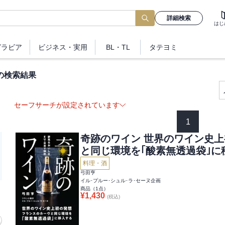
詳細検索
はじ
グラビア
ビジネス
・実用
BL・TL
タテヨミ
の検索結果
セーフサーチが設定されています
1
奇跡のワイン 世界のワイン史
と同じ環境を｢酸素無透過袋｣に
料理・酒
弓田亨
イル･プルー･シュル･ラ･セーヌ企画
商品（
1
点）
¥
1,430
(税込)