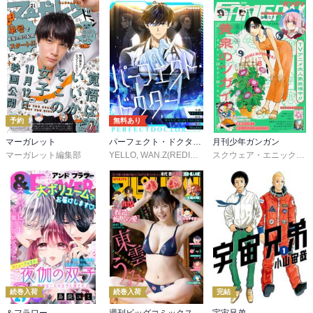
予約
無料あり
マーガレット
パーフェクト・ドクター【タテヨミ】
月刊少年ガンガン
マーガレット編集部
YELLO
,
WAN.Z(REDICE STUDIO)
,
MoeDal
,
REDICE 
スクウェア・エニックス
,
続巻入荷
続巻入荷
完結
＆フラワー
週刊ビッグコミックスピリッツ
宇宙兄弟