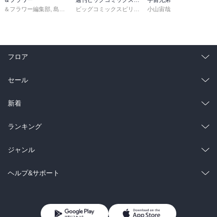
＆フラワー編集部
,
島袋ユミ
,
ましい柚茉
,
甘宮ちか
ビッグコミックスピリッツ編集部
,
真村澪生
小山宙哉
,
もりなかもなか
,
三
フロア
総合
コミック
セール
ラノベ
小説
総合
コミック
新着
雑誌・グラビア
ビジネス・実用
ラノベ
小説
総合
コミック
ランキング
BL・TL
雑誌・グラビア
ビジネス・実用
ラノベ
小説
総合
コミック
ジャンル
BL・TL
雑誌・グラビア
ビジネス・実用
ラノベ
小説
コミック
男性コミック
ヘルプ&サポート
BL・TL
雑誌・グラビア
ビジネス・実用
女性コミック
コミック誌
初めての方へ
ヘルプ
BL・TL
ライトノベル
男子向けラノベ