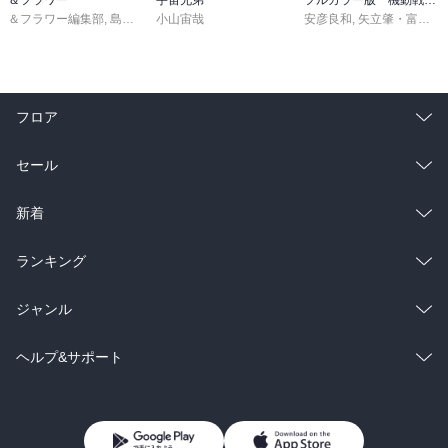
＆フラワー編集部
,
島袋ユミ
小山宙哉
,
ましい柚茉
,
甘宮ちか
,
真村澪生
安彦良和
,
もりなかもなか
,
矢立肇・富野由悠季
,
三
フロア
総合
コミック
セール
ラノベ
小説
総合
コミック
新着
雑誌・グラビア
ビジネス・実用
ラノベ
小説
総合
コミック
ランキング
BL・TL
雑誌・グラビア
ビジネス・実用
ラノベ
小説
総合
コミック
ジャンル
BL・TL
雑誌・グラビア
ビジネス・実用
ラノベ
小説
コミック
男性コミック
ヘルプ&サポート
BL・TL
雑誌・グラビア
ビジネス・実用
女性コミック
コミック誌
初めての方へ
ヘルプ
BL・TL
ライトノベル
男子向けラノベ