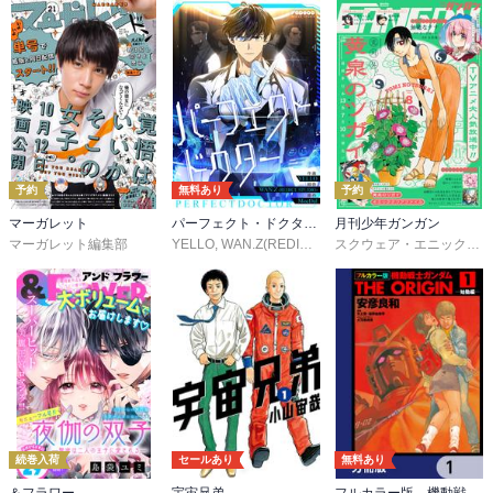
予約
無料あり
予約
マーガレット
パーフェクト・ドクター【タテヨミ】
月刊少年ガンガン
マーガレット編集部
YELLO
,
WAN.Z(REDICE STUDIO)
,
MoeDal
,
REDICE 
スクウェア・エニックス
,
続巻入荷
セールあり
無料あり
＆フラワー
宇宙兄弟
フルカラー版 機動戦士ガンダムTHE ORIGIN【分冊版】