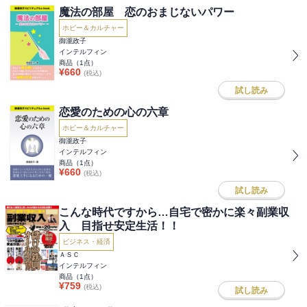
魔法の部屋 恋のおまじないパワー
ホビー＆カルチャー
御瀧政子
インテルフィン
商品（
1
点）
¥
660
(税込)
試し読み
恋愛のための心の六章
ホビー＆カルチャー
御瀧政子
インテルフィン
商品（
1
点）
¥
660
(税込)
試し読み
こんな時代ですから…自宅で密かに楽々副業収
入 目指せ安定生活！！
ビジネス・経済
ＡＳＣ
インテルフィン
商品（
1
点）
¥
759
(税込)
試し読み