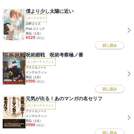
僕より少し太陽に近い
ボーイズラブ
詩野エリス
PriaLコミック
商品（
1
点）
¥
220
(税込)
試し読み
呪術廻戦 呪術考察極ノ番
エンターテイメント
アストロノート
インテルフィン
商品（
1
点）
¥
990
(税込)
試し読み
元気が出る！あのマンガの名セリフ
エンターテイメント
アストロノート
インテルフィン
商品（
1
点）
¥
990
(税込)
試し読み