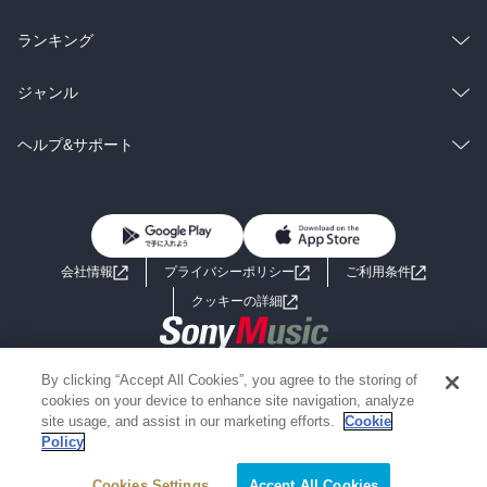
雑誌・グラビア
ビジネス・実用
ラノベ
小説
総合
コミック
ランキング
BL・TL
雑誌・グラビア
ビジネス・実用
ラノベ
小説
総合
コミック
ジャンル
BL・TL
雑誌・グラビア
ビジネス・実用
ラノベ
小説
コミック
男性コミック
ヘルプ&サポート
BL・TL
雑誌・グラビア
ビジネス・実用
女性コミック
コミック誌
初めての方へ
ヘルプ
BL・TL
ライトノベル
男子向けラノベ
よくあるご質問
お問い合わせ
会社情報
プライバシーポリシー
ご利用条件
女子向けラノベ
小説
利用規約
クッキーの詳細
国内小説
海外小説
Copyright 2017 - 2026 Sony Music Entertainment(Japan) Inc.
By clicking “Accept All Cookies”, you agree to the storing of
ミステリー
SF
Information on the site is for the Japan domestic market only
cookies on your device to enhance site navigation, analyze
powered by
site usage, and assist in our marketing efforts.
Cookie
Policy
歴史・時代小説
文学
Cookies Settings
絞り込み条件を変える
Accept All Cookies