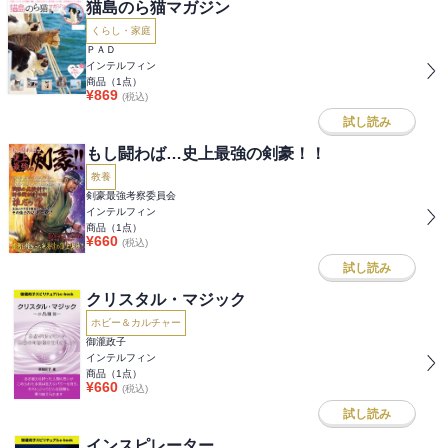
猫島のら猫マガジン
くらし・家庭
ＰＡＤ
インテルフィン
商品（
1
点）
¥
869
(税込)
試し読み
もし闘わば…史上最強の剣豪！！
教養
剣豪最強考察委員会
インテルフィン
商品（
1
点）
¥
660
(税込)
試し読み
クリスタル・マジック
ホビー＆カルチャー
御瀧政子
インテルフィン
商品（
1
点）
¥
660
(税込)
試し読み
インスピレーター