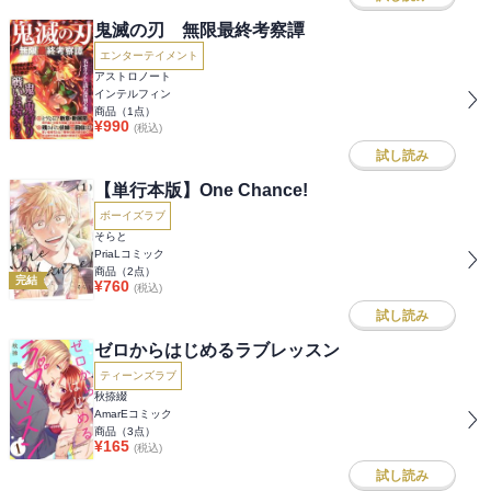
鬼滅の刃 無限最終考察譚
エンターテイメント
アストロノート
インテルフィン
商品（
1
点）
¥
990
(税込)
試し読み
【単行本版】One Chance!
ボーイズラブ
そらと
PriaLコミック
商品（
2
点）
完結
¥
760
(税込)
試し読み
ゼロからはじめるラブレッスン
ティーンズラブ
秋捺綴
AmarEコミック
商品（
3
点）
¥
165
(税込)
試し読み