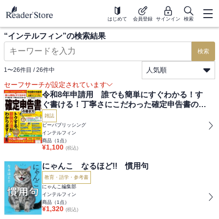
はじめて
会員登録
サインイン
検索
“
インテルフィン
”の検索結果
検索
人気順
1
〜
26
件目 /
26
件中
セーフサーチが設定されています
令和8年申請用 誰でも簡単にすぐわかる！す
ぐ書ける！丁寧さにこだわった確定申告書の書
き方
雑誌
ビーパブリッシング
インテルフィン
商品（
1
点）
¥
1,100
(税込)
にゃんこ なるほど!! 慣用句
教育・語学・参考書
にゃんこ編集部
インテルフィン
商品（
1
点）
¥
1,320
(税込)