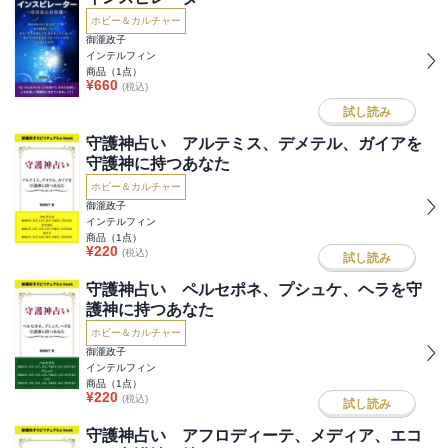
ホビー＆カルチャー
御瀧政子
インテルフィン
商品（
1
点）
¥
660
(税込)
試し読み
守護神占い アルテミス、デメテル、ガイアを
守護神に持つあなた
ホビー＆カルチャー
御瀧政子
インテルフィン
商品（
1
点）
¥
220
(税込)
試し読み
守護神占い ペルセポネ、プシュケ、ヘラを守
護神に持つあなた
ホビー＆カルチャー
御瀧政子
インテルフィン
商品（
1
点）
¥
220
(税込)
試し読み
守護神占い アフロディーテ、メディア、エコ