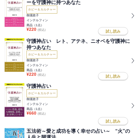
ーを守護神に持つあなた
ホビー＆カルチャー
御瀧政子
インテルフィン
商品（
1
点）
¥
220
(税込)
試し読み
守護神占い レト、アテネ、ニオベを守護神に
持つあなた
ホビー＆カルチャー
御瀧政子
インテルフィン
商品（
1
点）
¥
220
(税込)
試し読み
守護神占い
ホビー＆カルチャー
御瀧政子
インテルフィン
商品（
1
点）
¥
660
(税込)
試し読み
五法術～愛と成功を導く幸せの占い～ “火”の
人生と開運法