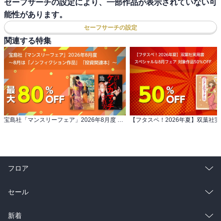
セーフサーチの設定により、一部作品が表示されていない可
能性があります。
セーフサーチの設定
関連する特集
宝島社「マンスリーフェア」2026年8月度 ～8月は「ノンフィクション作品」「投資関連本」～
フロア
総合
コミック
セール
ラノベ
小説
総合
コミック
新着