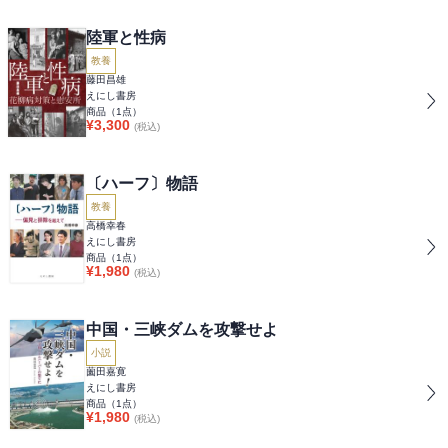
陸軍と性病
教養
藤田昌雄
えにし書房
商品（
1
点）
¥
3,300
(税込)
〔ハーフ〕物語
教養
高橋幸春
えにし書房
商品（
1
点）
¥
1,980
(税込)
中国・三峡ダムを攻撃せよ
小説
薗田嘉寛
えにし書房
商品（
1
点）
¥
1,980
(税込)