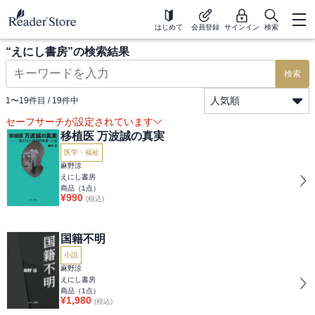
はじめて
会員登録
サインイン
検索
“
えにし書房
”の検索結果
検索
人気順
1
〜
19
件目 /
19
件中
セーフサーチが設定されています
移植医 万波誠の真実
医学・福祉
麻野涼
えにし書房
商品（
1
点）
¥
990
(税込)
国籍不明
小説
麻野涼
えにし書房
商品（
1
点）
¥
1,980
(税込)