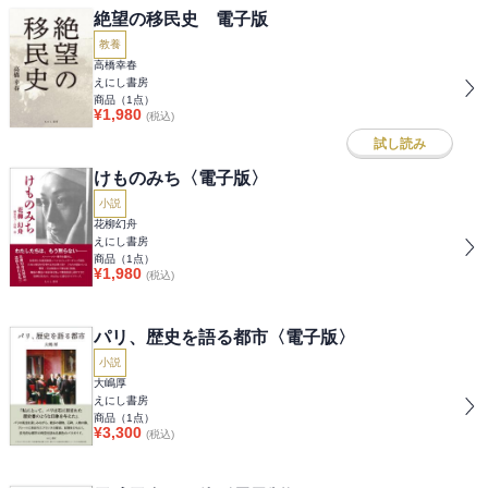
絶望の移民史 電子版
教養
高橋幸春
えにし書房
商品（
1
点）
¥
1,980
(税込)
試し読み
けものみち〈電子版〉
小説
花柳幻舟
えにし書房
商品（
1
点）
¥
1,980
(税込)
パリ、歴史を語る都市〈電子版〉
小説
大嶋厚
えにし書房
商品（
1
点）
¥
3,300
(税込)