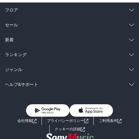
フロア
総合
コミック
セール
ラノベ
小説
総合
コミック
新着
雑誌・グラビア
ビジネス・実用
ラノベ
小説
総合
コミック
ランキング
BL・TL
雑誌・グラビア
ビジネス・実用
ラノベ
小説
総合
コミック
ジャンル
BL・TL
雑誌・グラビア
ビジネス・実用
ラノベ
小説
コミック
男性コミック
ヘルプ&サポート
BL・TL
雑誌・グラビア
ビジネス・実用
女性コミック
コミック誌
初めての方へ
ヘルプ
BL・TL
ライトノベル
男子向けラノベ
よくあるご質問
お問い合わせ
会社情報
プライバシーポリシー
ご利用条件
女子向けラノベ
小説
利用規約
クッキーの詳細