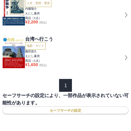
人文・思想・歴史
内藤陽介
えにし書房
商品（
1
点）
¥
2,200
(税込)
台湾へ行こう
地図・ガイド
藤田賀久
えにし書房
商品（
1
点）
¥
1,650
(税込)
1
セーフサーチの設定により、一部作品が表示されていない可
能性があります。
セーフサーチの設定