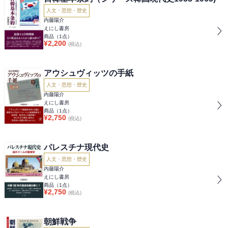
人文・思想・歴史
内藤陽介
えにし書房
商品（
1
点）
¥
2,200
(税込)
アウシュヴィッツの手紙
人文・思想・歴史
内藤陽介
えにし書房
商品（
1
点）
¥
2,750
(税込)
パレスチナ現代史
人文・思想・歴史
内藤陽介
えにし書房
商品（
1
点）
¥
2,750
(税込)
朝鮮戦争