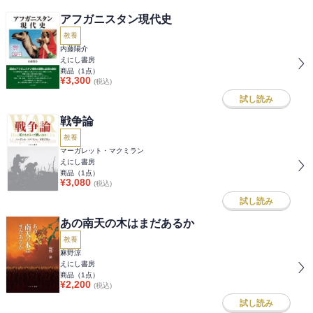
アフガニスタン現代史
教養
内藤陽介
えにし書房
商品（
1
点）
¥
3,300
(税込)
試し読み
戦争論
教養
マーガレット・マクミラン
えにし書房
商品（
1
点）
¥
3,080
(税込)
試し読み
あの南天の木はまだあるか
教養
麻野涼
えにし書房
商品（
1
点）
¥
2,200
(税込)
試し読み