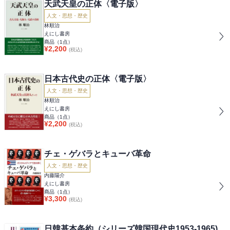
天武天皇の正体〈電子版〉
人文・思想・歴史
林順治
えにし書房
商品（
1
点）
¥
2,200
(税込)
日本古代史の正体〈電子版〉
人文・思想・歴史
林順治
えにし書房
商品（
1
点）
¥
2,200
(税込)
チェ・ゲバラとキューバ革命
人文・思想・歴史
内藤陽介
えにし書房
商品（
1
点）
¥
3,300
(税込)
日韓基本条約（シリーズ韓国現代史1953-1965)