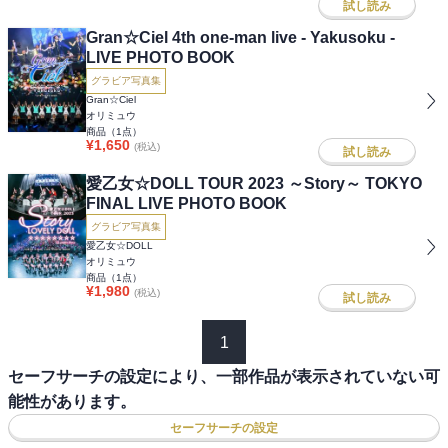
試し読み
Gran☆Ciel 4th one-man live - Yakusoku -
LIVE PHOTO BOOK
グラビア写真集
Gran☆Ciel
オリミュウ
商品（
1
点）
¥
1,650
(税込)
試し読み
愛乙女☆DOLL TOUR 2023 ～Story～ TOKYO
FINAL LIVE PHOTO BOOK
グラビア写真集
愛乙女☆DOLL
オリミュウ
商品（
1
点）
¥
1,980
(税込)
試し読み
1
セーフサーチの設定により、一部作品が表示されていない可
能性があります。
セーフサーチの設定