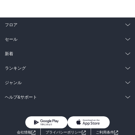
フロア
総合
コミック
セール
ラノベ
小説
総合
コミック
新着
雑誌・グラビア
ビジネス・実用
ラノベ
小説
総合
コミック
ランキング
BL・TL
雑誌・グラビア
ビジネス・実用
ラノベ
小説
総合
コミック
ジャンル
BL・TL
雑誌・グラビア
ビジネス・実用
ラノベ
小説
コミック
男性コミック
ヘルプ&サポート
BL・TL
雑誌・グラビア
ビジネス・実用
女性コミック
コミック誌
初めての方へ
ヘルプ
BL・TL
ライトノベル
男子向けラノベ
よくあるご質問
お問い合わせ
会社情報
プライバシーポリシー
ご利用条件