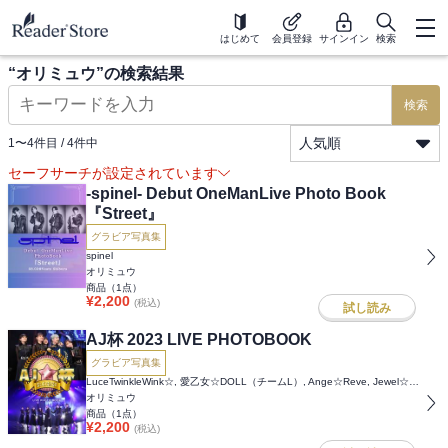
はじめて
会員登録
サインイン
検索
“
オリミュウ
”の検索結果
検索
人気順
1
〜
4
件目 /
4
件中
セーフサーチが設定されています
-spinel- Debut OneManLive Photo Book
『Street』
グラビア写真集
spinel
オリミュウ
商品（
1
点）
¥
2,200
(税込)
試し読み
AJ杯 2023 LIVE PHOTOBOOK
グラビア写真集
LuceTwinkleWink☆, 愛乙女☆DOLL（チームL）, Ange☆Reve, Jewel☆Rouge, Gran☆Ciel, らぶけん, ルーチェ研究生, Jewel☆Mare&Rouge
オリミュウ
商品（
1
点）
¥
2,200
(税込)