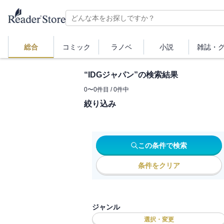
総合
コミック
ラノベ
小説
雑誌・
“
IDGジャパン
”の検索結果
0
〜
0
件目 /
0
件中
絞り込み
この条件で検索
条件をクリア
ジャンル
選択・変更