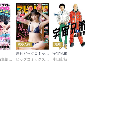
続巻入荷
完結
週刊ビッグコミックスピリッツ
宇宙兄弟
UDIO
鷹嶋大輔
＆フラワー編集部
,
島袋ユミ
,
葵梅太郎
,
ましい柚茉
,
河添太一
,
ビッグコミックスピリッツ編集部
甘宮ちか
小山宙哉
,
真村澪生
,
もりなかもなか
,
三浦えりか
,
へん