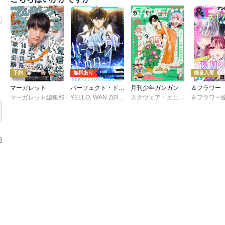
予約
無料あり
続巻入荷
マーガレット
パーフェクト・ドクター【タテヨミ】
月刊少年ガンガン
＆フラワー
マーガレット編集部
YELLO
,
WAN.Z(REDICE STUDIO)
,
MoeDal
スクウェア・エニックス
,
REDICE ST
,
荒川弘
,
円