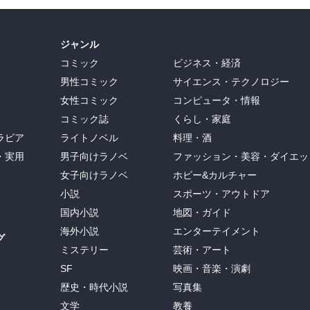
ジャンル
コミック
ビジネス・経済
男性コミック
サイエンス・テクノロジー
女性コミック
コンピュータ・情報
コミック誌
くらし・家庭
ラビア
ライトノベル
料理・酒
・実用
男子向けラノベ
ファッション・美容・ダイエッ
女子向けラノベ
ホビー&カルチャー
小説
スポーツ・アウトドア
国内小説
地図・ガイド
海外小説
エンターテイメント
グ
ミステリー
芸術・アート
SF
映画・音楽・演劇
歴史・時代小説
写真集
文学
教養