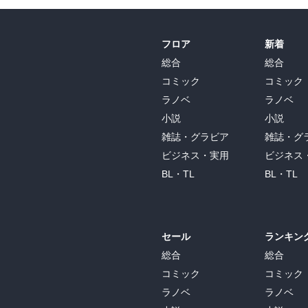
フロア
新着
総合
総合
コミック
コミック
ラノベ
ラノベ
小説
小説
雑誌・グラビア
雑誌・グ
ビジネス・実用
ビジネス
BL・TL
BL・TL
セール
ランキン
総合
総合
コミック
コミック
ラノベ
ラノベ