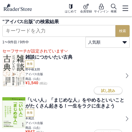
はじめて
会員登録
サインイン
検索
“
アイバス出版
”の検索結果
検索
人気順
1
〜
9
件目 /
9
件中
セーフサーチが設定されています
雑談につかいたい古典
教養
野中根太郎
アイバス出版
商品（
1
点）
¥
1,540
(税込)
試し読み
「いい人」「まじめな人」をやめるといいこと
がたくさん起きる！一生をラクに生きよう
教養
本尾読
アイバス出版
商品（
1
点）
¥
847