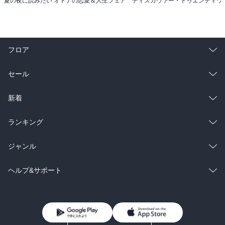
夏の夜に読みたい オトナの恋愛＆人生フェア
フロア
総合
コミック
セール
ラノベ
小説
総合
コミック
新着
雑誌・グラビア
ビジネス・実用
ラノベ
小説
総合
コミック
ランキング
BL・TL
雑誌・グラビア
ビジネス・実用
ラノベ
小説
総合
コミック
ジャンル
BL・TL
雑誌・グラビア
ビジネス・実用
ラノベ
小説
コミック
男性コミック
ヘルプ&サポート
BL・TL
雑誌・グラビア
ビジネス・実用
女性コミック
コミック誌
初めての方へ
ヘルプ
BL・TL
ライトノベル
男子向けラノベ
よくあるご質問
お問い合わせ