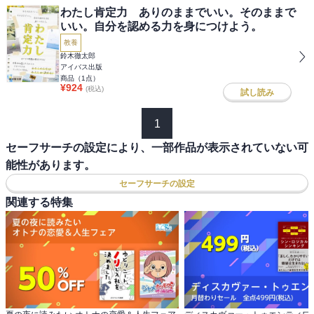
わたし肯定力 ありのままでいい。そのままで
いい。自分を認める力を身につけよう。
教養
鈴木徹太郎
アイバス出版
商品（
1
点）
¥
924
(税込)
試し読み
1
セーフサーチの設定により、一部作品が表示されていない可
能性があります。
セーフサーチの設定
関連する特集