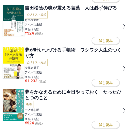
吉田松陰の魂が震える言葉 人は必ず伸びる
ビジネス・経済
野中根太郎
アイバス出版
商品（
1
点）
¥
924
(税込)
試し読み
夢が叶いつづける手帳術 ワクワク人生のつく
り方
ビジネス・経済
安慶名勇子
アイバス出版
商品（
1
点）
¥
1,232
(税込)
試し読み
夢をかなえるために今日やっておく たったひ
とつのこと
教養
一ノ瀬志郎
アイバス出版
商品（
1
点）
¥
924
(税込)
試し読み