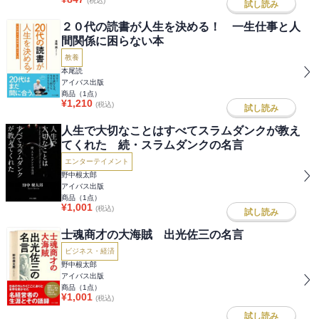
(税込)
試し読み
２０代の読書が人生を決める！ 一生仕事と人
間関係に困らない本
教養
本尾読
アイバス出版
商品（
1
点）
¥
1,210
(税込)
試し読み
人生で大切なことはすべてスラムダンクが教え
てくれた 続・スラムダンクの名言
エンターテイメント
野中根太郎
アイバス出版
商品（
1
点）
¥
1,001
(税込)
試し読み
士魂商才の大海賊 出光佐三の名言
ビジネス・経済
野中根太郎
アイバス出版
商品（
1
点）
¥
1,001
(税込)
試し読み