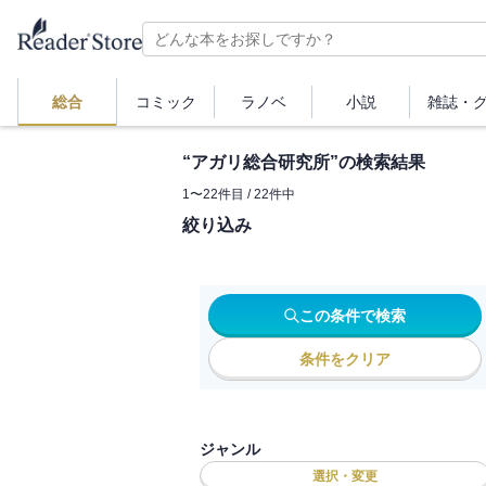
総合
コミック
ラノベ
小説
雑誌・
“
アガリ総合研究所
”の検索結果
1
〜
22
件目 /
22
件中
絞り込み
この条件で検索
条件をクリア
ジャンル
選択・変更