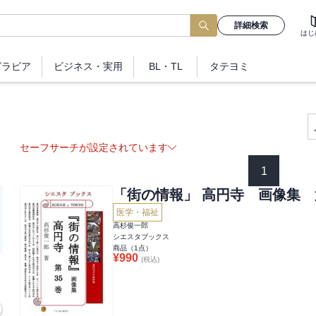
詳細検索
はじ
グラビア
ビジネス
・実用
BL・TL
タテヨミ
セーフサーチが設定されています
1
「街の情報」 高円寺 画像集 
医学・福祉
高杉俊一郎
シエスタブックス
商品（
1
点）
¥
990
(税込)