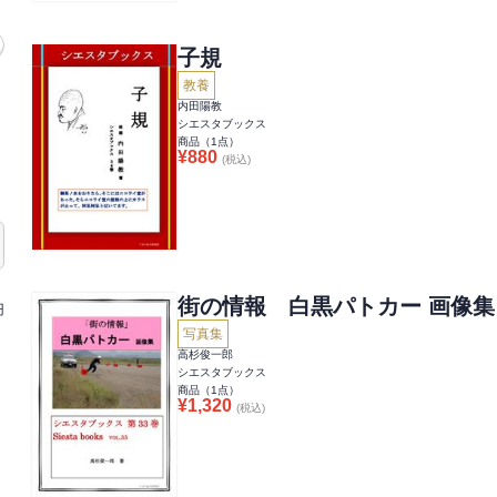
子規
教養
内田陽教
シエスタブックス
商品（
1
点）
¥
880
(税込)
街の情報 白黒パトカー 画像集
円
写真集
高杉俊一郎
シエスタブックス
商品（
1
点）
¥
1,320
(税込)