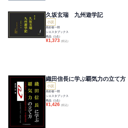
久坂玄瑞 九州遊学記
小説
高杉俊一郎
シエスタブックス
商品（
1
点）
¥
1,373
(税込)
織田信長に学ぶ覇気力の立て方
小説
高杉俊一郎
シエスタブックス
商品（
1
点）
¥
1,426
(税込)