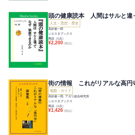
頭の健康読本 人間はサルと違
人文・思想・歴史
高杉俊一郎
シエスタブックス
商品（
1
点）
¥
2,200
(税込)
街の情報 これがリアルな高円
地図・ガイド
高杉俊一郎, アガリ総合研究所
シエスタブックス
商品（
1
点）
¥
1,426
(税込)