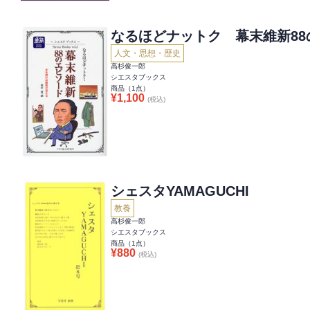
なるほどナットク 幕末維新88
人文・思想・歴史
高杉俊一郎
シエスタブックス
商品（
1
点）
¥
1,100
(税込)
シェスタYAMAGUCHI
教養
高杉俊一郎
シエスタブックス
商品（
1
点）
¥
880
(税込)