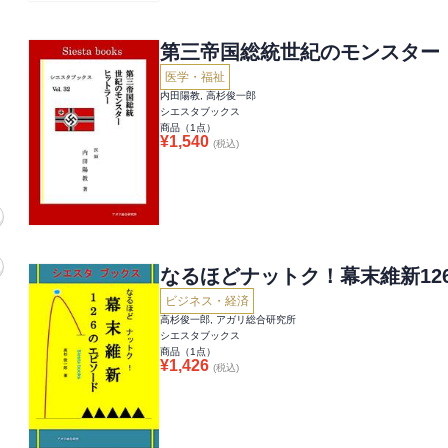
第三帝国総統世紀のモンスター
医学・福祉
内田陽教, 高杉俊一郎
シエスタブックス
商品（
1
点）
¥
1,540
(税込)
なるほどナットク！幕末維新12
ビジネス・経済
高杉俊一郎, アガリ総合研究所
シエスタブックス
商品（
1
点）
¥
1,426
(税込)