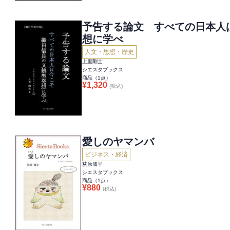
予告する論文 すべての日本人
想に学べ
人文・思想・歴史
上里剛士
シエスタブックス
商品（
1
点）
¥
1,320
(税込)
愛しのヤマンバ
ビジネス・経済
荻原脩平
シエスタブックス
商品（
1
点）
¥
880
(税込)