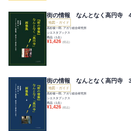
街の情報 なんとなく高円寺 
地図・ガイド
高杉俊一郎, アガリ総合研究所
シエスタブックス
商品（
1
点）
¥
1,426
(税込)
街の情報 なんとなく高円寺 
地図・ガイド
高杉俊一郎, アガリ総合研究所
シエスタブックス
商品（
1
点）
¥
1,426
(税込)