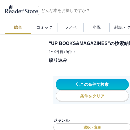
総合
コミック
ラノベ
小説
雑誌・
“
UP BOOKS&MAGAZINES
”の検索結
1
〜
9
件目 /
9
件中
絞り込み
この条件で検索
条件をクリア
ジャンル
選択・変更