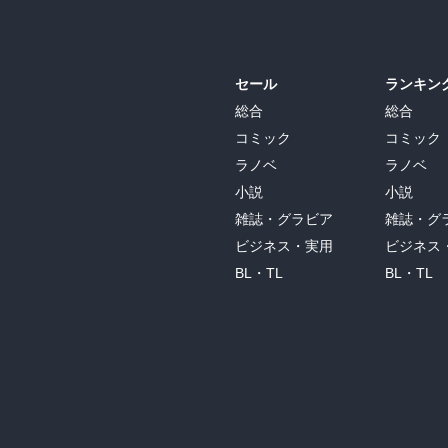
セール
ランキン
総合
総合
コミック
コミック
ラノベ
ラノベ
小説
小説
雑誌・グラビア
雑誌・グ
ビジネス・実用
ビジネス
BL・TL
BL・TL