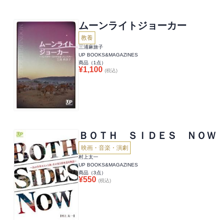
ムーンライトジョーカー
教養
三浦麻旅子
UP BOOKS&MAGAZINES
商品（
1
点）
¥
1,100
(税込)
ＢＯＴＨ ＳＩＤＥＳ ＮＯＷ
映画・音楽・演劇
村上太一
UP BOOKS&MAGAZINES
商品（
3
点）
¥
550
(税込)