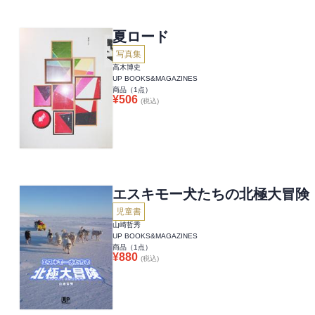
夏ロード
写真集
高木博史
UP BOOKS&MAGAZINES
商品（
1
点）
¥
506
(税込)
エスキモー犬たちの北極大冒険
児童書
山崎哲秀
UP BOOKS&MAGAZINES
商品（
1
点）
¥
880
(税込)