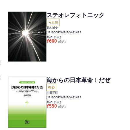
ステオレフォトニック
写真集
高木博史
UP BOOKS&MAGAZINES
商品（
1
点）
¥
660
(税込)
海からの日本革命！だぜ
教養
内田正洋
UP BOOKS&MAGAZINES
商品（
1
点）
¥
550
(税込)