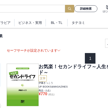
詳細検索
はじ
グラビア
ビジネス
・実用
BL・TL
タテヨミ
果
セーフサーチが設定されています
1
お気楽！セカンドライフ～人生
ド～
文学
伊藤きっこう
UP BOOKS&MAGAZINES
商品（
1
点）
¥
770
(税込)