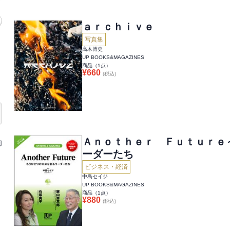
ａｒｃｈｉｖｅ
写真集
高木博史
UP BOOKS&MAGAZINES
商品（
1
点）
¥
660
(税込)
Ａｎｏｔｈｅｒ Ｆｕｔｕｒｅ
円
ーダーたち
ビジネス・経済
中島セイジ
UP BOOKS&MAGAZINES
商品（
1
点）
¥
880
(税込)