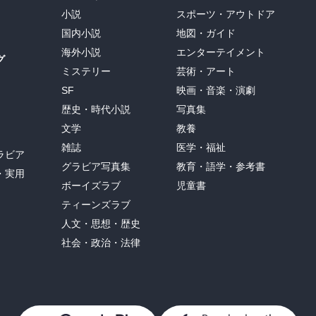
小説
スポーツ・アウトドア
国内小説
地図・ガイド
海外小説
エンターテイメント
グ
ミステリー
芸術・アート
SF
映画・音楽・演劇
歴史・時代小説
写真集
文学
教養
雑誌
医学・福祉
ラビア
グラビア写真集
教育・語学・参考書
・実用
ボーイズラブ
児童書
ティーンズラブ
人文・思想・歴史
社会・政治・法律