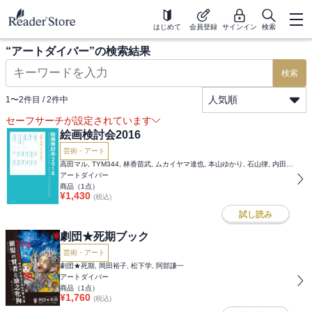
はじめて
会員登録
サインイン
検索
“
アートダイバー
”の検索結果
検索
人気順
1
〜
2
件目 /
2
件中
セーフサーチが設定されています
絵画検討会2016
芸術・アート
高田マル, TYM344, 林香苗武, ムカイヤマ達也, 本山ゆかり, 石山律, 内田百合香, 浦野玄馬, 黒瀬陽平, 沢山遼, gnck, Taxxaka, 千葉成夫, 土屋誠一, 都築潤, 野田尚稔, 平間貴大
アートダイバー
商品（
1
点）
¥
1,430
(税込)
試し読み
劇団★死期ブック
芸術・アート
劇団★死期, 岡田裕子, 松下学, 阿部謙一
アートダイバー
商品（
1
点）
¥
1,760
(税込)