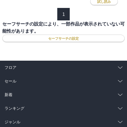
試し読み
1
セーフサーチの設定により、一部作品が表示されていない可
能性があります。
セーフサーチの設定
フロア
総合
コミック
セール
ラノベ
小説
総合
コミック
新着
雑誌・グラビア
ビジネス・実用
ラノベ
小説
総合
コミック
ランキング
BL・TL
雑誌・グラビア
ビジネス・実用
ラノベ
小説
総合
コミック
ジャンル