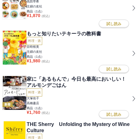
高田早希
主婦の友社
商品（
1
点）
¥
1,870
(税込)
試し読み
もっと知りたいテキーラの教科書
料理・酒
目時裕美
主婦の友社
商品（
1
点）
¥
1,980
(税込)
試し読み
家に「あるもんで」今日も最高においしい！
アルモンデごはん
料理・酒
大塚佑子
高橋書店
新着
商品（
1
点）
¥
1,760
(税込)
試し読み
THE Sherry Unfolding the Mystery of Wine
Culture
料理・酒