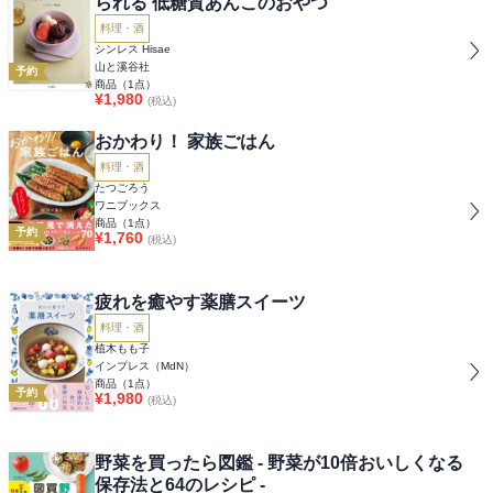
られる 低糖質あんこのおやつ
料理・酒
シンレス Hisae
山と溪谷社
予約
商品（
1
点）
¥
1,980
(税込)
おかわり！ 家族ごはん
料理・酒
たつごろう
ワニブックス
商品（
1
点）
予約
¥
1,760
(税込)
疲れを癒やす薬膳スイーツ
料理・酒
植木もも子
インプレス（MdN）
商品（
1
点）
予約
¥
1,980
(税込)
野菜を買ったら図鑑 - 野菜が10倍おいしくなる
保存法と64のレシピ -