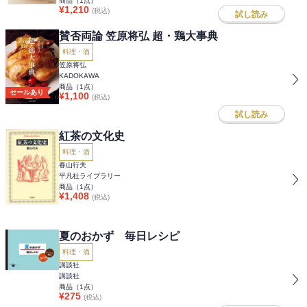
商品（
1
点）
¥
1,210
(税込)
試し読み
賛否両論 笠原将弘 超・鶏大事典
料理・酒
笠原将弘
KADOKAWA
商品（
1
点）
セールあり
¥
1,100
(税込)
試し読み
紅茶の文化史
料理・酒
春山行夫
平凡社ライブラリー
商品（
1
点）
¥
1,408
(税込)
夏のおかず 毎日レシピ
料理・酒
講談社
講談社
商品（
1
点）
¥
275
(税込)