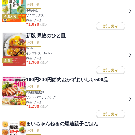
料理・酒
小島香住
ワニブックス
今週入荷
商品（
1
点）
¥
1,870
(税込)
試し読み
新版 果物のひと皿
料理・酒
Scales
インプレス（MdN）
商品（
1
点）
新着
¥
1,980
(税込)
試し読み
100円200円節約おかずおいしい500品
料理・酒
料理書編集部
ワン・パブリッシング
商品（
1
点）
¥
1,298
(税込)
試し読み
るいちゃんねるの爆速親子ごはん
料理・酒