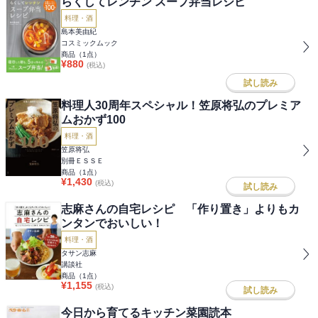
らくしてレンチン スープ弁当レシピ
料理・酒
島本美由紀
コスミックムック
商品（
1
点）
¥
880
(税込)
試し読み
料理人30周年スペシャル！笠原将弘のプレミア
ムおかず100
料理・酒
笠原将弘
別冊ＥＳＳＥ
商品（
1
点）
¥
1,430
(税込)
試し読み
志麻さんの自宅レシピ 「作り置き」よりもカ
ンタンでおいしい！
料理・酒
タサン志麻
講談社
商品（
1
点）
¥
1,155
(税込)
試し読み
今日から育てるキッチン菜園読本