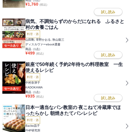
商品（
1
点）
¥
1,760
(税込)
試し読み
病気、不調知らずのからだになれる ふるさと
村の食養ごはん
料理・酒
山田剛, 草野かおる, 秋山龍三
ディスカヴァーebook選書
セールあり
商品（
1
点）
¥
499
(税込)
試し読み
銀座で50年続く予約2年待ちの料理教室 一生
使えるレシピ
料理・酒
中村奈津子
KADOKAWA
セールあり
商品（
1
点）
¥
935
(税込)
試し読み
日本一適当なパン教室の 夜こねて冷蔵庫でほ
ったらかし 朝焼きたてパンレシピ
料理・酒
Backe晶子
PHP研究所