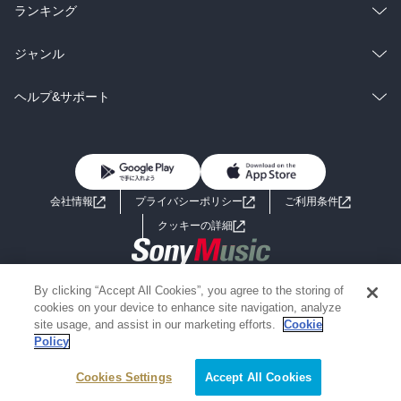
雑誌・グラビア
ビジネス・実用
ラノベ
小説
総合
コミック
ランキング
BL・TL
雑誌・グラビア
ビジネス・実用
ラノベ
小説
総合
コミック
ジャンル
BL・TL
雑誌・グラビア
ビジネス・実用
ラノベ
小説
コミック
男性コミック
ヘルプ&サポート
BL・TL
雑誌・グラビア
ビジネス・実用
女性コミック
コミック誌
初めての方へ
ヘルプ
BL・TL
ライトノベル
男子向けラノベ
よくあるご質問
お問い合わせ
会社情報
プライバシーポリシー
ご利用条件
女子向けラノベ
小説
利用規約
クッキーの詳細
国内小説
海外小説
Copyright 2017 - 2026 Sony Music Entertainment(Japan) Inc.
By clicking “Accept All Cookies”, you agree to the storing of
ミステリー
SF
Information on the site is for the Japan domestic market only
cookies on your device to enhance site navigation, analyze
powered by
site usage, and assist in our marketing efforts.
Cookie
Policy
歴史・時代小説
文学
Cookies Settings
絞り込み条件を変える
Accept All Cookies
雑誌
グラビア写真集