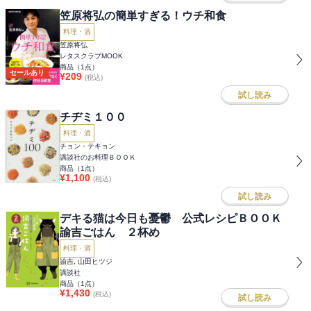
笠原将弘の簡単すぎる！ウチ和食
料理・酒
笠原将弘
レタスクラブMOOK
商品（
1
点）
セールあり
¥
209
(税込)
試し読み
チヂミ１００
料理・酒
チョン・テキョン
講談社のお料理ＢＯＯＫ
商品（
1
点）
¥
1,100
(税込)
試し読み
デキる猫は今日も憂鬱 公式レシピＢＯＯＫ
諭吉ごはん ２杯め
料理・酒
諭吉, 山田ヒツジ
講談社
商品（
1
点）
¥
1,430
(税込)
試し読み