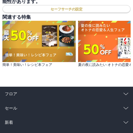
能性があります。
セーフサーチの設定
関連する特集
簡単！美味い！レシピ本フェア
夏の夜に読みたい オトナの恋愛
フロア
総合
コミック
セール
ラノベ
小説
総合
コミック
新着