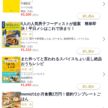
中瀬航也
リベラル社
商品（
1
点）
¥
3,300
(税込)
試し読み
5人の人気男子フーディストが提案 簡単即
決！平日メシはこれで決まり！
料理・酒
しにゃ, 脱サラ料理家ふらお, ぴーきち, 筋肉料理人, パパイズム
オレンジページ
商品（
1
点）
¥
1,210
(税込)
試し読み
また作ってと言われるスパイスちょい足し絶品
おうちレシピ
料理・酒
こうしんりょーたろう
自由国民社
新着
商品（
1
点）
¥
1,650
(税込)
試し読み
memiの1か月食費2万円！節約ワンプレートご
はん
料理・酒