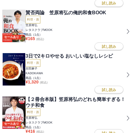
試し読み
賛否両論 笠原将弘の俺的和食BOOK
料理・酒
笠原将弘
レタスクラブMOOK
商品（
1
点）
セールあり
¥
165
(税込)
試し読み
3日で2キロやせる おいしい塩なしレシピ
料理・酒
吉田麻子
KADOKAWA
商品（
1
点）
¥
1,320
(税込)
試し読み
【２冊合本版】笠原将弘のどれも簡単すぎる！
ウチ和食
料理・酒
笠原将弘
レタスクラブMOOK
セールあり
商品（
1
点）
¥
416
(税込)