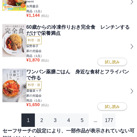
memi
永岡書店
商品（
1
点）
¥
1,144
(税込)
60歳からの冷凍作りおき完全食 レンチンする
だけで栄養満点
料理・酒
荻野恭子
家の光協会
商品（
1
点）
¥
1,870
(税込)
試し読み
ワンパン薬膳ごはん 身近な食材とフライパン
で作る
料理・酒
齋藤菜々子
家の光協会
商品（
1
点）
¥
1,650
(税込)
試し読み
1
2
3
4
5
...
177
セーフサーチの設定により、一部作品が表示されていない可