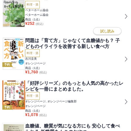
料理・酒
ベターホーム協会
ベターホーム協会
商品（
1
点）
¥
252
(税込)
試し読み
問題は「育て方」じゃなくて血糖値かも？ 子
どものイライラを改善する新しい食べ方
料理・酒
吉川圭美
オレンジページ
予約
商品（
1
点）
¥
1,760
(税込)
「好評シリーズ」のもっとも人気の高かったレ
シピを一冊にまとめました。
料理・酒
オレンジページ, オレンジページ編集部
オレンジページ
予約
商品（
1
点）
¥
1,078
(税込)
血糖値、糖質が気になる方にも 安心して食べ