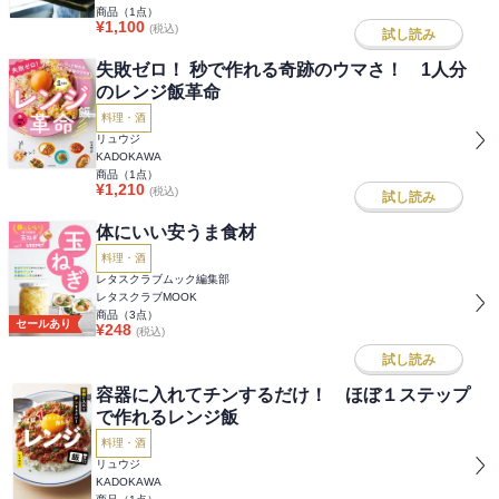
商品（
1
点）
¥
1,100
(税込)
試し読み
失敗ゼロ！ 秒で作れる奇跡のウマさ！ 1人分
のレンジ飯革命
料理・酒
リュウジ
KADOKAWA
商品（
1
点）
¥
1,210
(税込)
試し読み
体にいい安うま食材
料理・酒
レタスクラブムック編集部
レタスクラブMOOK
商品（
3
点）
セールあり
¥
248
(税込)
試し読み
容器に入れてチンするだけ！ ほぼ１ステップ
で作れるレンジ飯
料理・酒
リュウジ
KADOKAWA