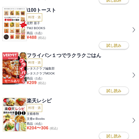
試し読み
\100トースト
料理・酒
佐野 亜子
TWJ BOOKS
商品（
1
点）
¥
488
(税込)
試し読み
フライパン１つでラクラクごはん
料理・酒
レタスクラブ編集部
レタスクラブMOOK
商品（
1
点）
セールあり
¥
209
(税込)
試し読み
楽天レシピ
料理・酒
文藝春秋
文春e-Books
商品（
4
点）
¥
204
〜
306
(税込)
試し読み