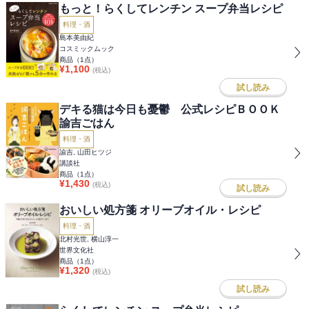
もっと！らくしてレンチン スープ弁当レシピ
料理・酒
島本美由紀
コスミックムック
商品（
1
点）
¥
1,100
(税込)
試し読み
デキる猫は今日も憂鬱 公式レシピＢＯＯＫ
諭吉ごはん
料理・酒
諭吉, 山田ヒツジ
講談社
商品（
1
点）
¥
1,430
(税込)
試し読み
おいしい処方箋 オリーブオイル・レシピ
料理・酒
北村光世, 横山淳一
世界文化社
商品（
1
点）
¥
1,320
(税込)
試し読み