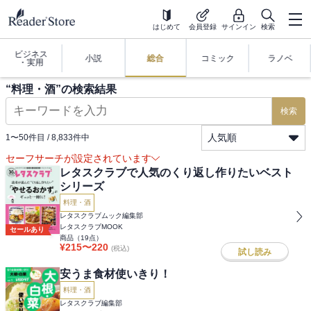
はじめて
会員登録
サインイン
検索
ビジネス
小説
総合
コミック
ラノベ
・実用
“
料理・酒
”の検索結果
検索
人気順
1
〜
50
件目 /
8,833
件中
セーフサーチが設定されています
レタスクラブで人気のくり返し作りたいベスト
シリーズ
料理・酒
レタスクラブムック編集部
レタスクラブMOOK
セールあり
商品（
19
点）
¥
215
〜
220
(税込)
試し読み
安うま食材使いきり！
料理・酒
レタスクラブ編集部