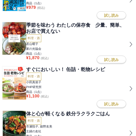
商品（
1
点）
¥
979
(税込)
試し読み
季節を味わう わたしの保存食 少量、簡単、
お店で買えない
料理・酒
若山曜子
家の光協会
商品（
1
点）
¥
1,870
(税込)
試し読み
すぐにおいしい！ 缶詰・乾物レシピ
料理・酒
小田真規子
PHP研究所
商品（
1
点）
¥
1,100
(税込)
試し読み
体と心が軽くなる 鉄分ラクラクごはん
料理・酒
市瀬悦子, 姫野友美
主婦の友社