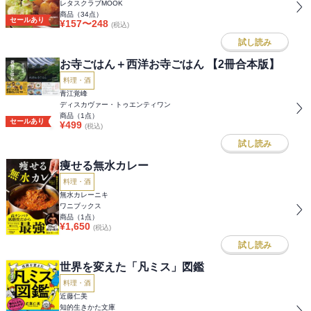
レタスクラブMOOK
商品（
34
点）
セールあり
¥
157
〜
248
(税込)
試し読み
お寺ごはん＋西洋お寺ごはん 【2冊合本版】
料理・酒
青江覚峰
ディスカヴァー・トゥエンティワン
商品（
1
点）
セールあり
¥
499
(税込)
試し読み
痩せる無水カレー
料理・酒
無水カレーニキ
ワニブックス
商品（
1
点）
¥
1,650
(税込)
試し読み
世界を変えた「凡ミス」図鑑
料理・酒
近藤仁美
知的生きかた文庫