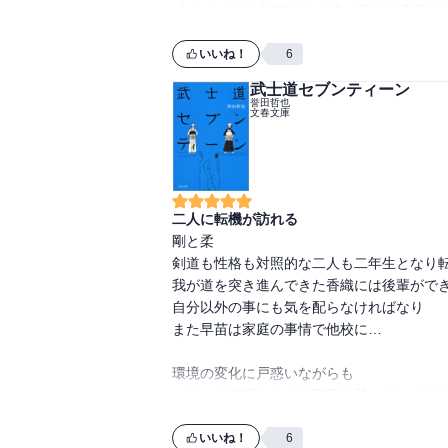
 大人のような打算がなく真っ直ぐで青臭くて爽やかな姿に感動を覚えます

このエイティーンでは今までと違い

いいね！
6
脇役たちにスポットを当てたスピンオフスト
武士道セブンティーン
なかには次のシリーズ最終巻に繋がる話も
誉田哲也
文春文庫
二人に転機が訪れる
剛と柔

剣道も性格も対照的な二人も二年生となり転
我が道を突き進んできた香織には後輩ができ
自分以外の事にも気を配らなければなり

また早苗は家庭の事情で他校に…

環境の変化に戸惑いながらも

一歩一歩確実に大人の階段を登っていく二人
同時に二人の成長が寂しくも感じられる今作
ますます二人から目が離せなくなりました
いいね！
6