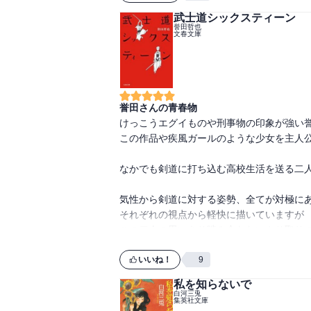
武士道シックスティーン
誉田哲也
文春文庫
誉田さんの青春物
けっこうエグイものや刑事物の印象が強い誉
この作品や疾風ガールのような少女を主人公
なかでも剣道に打ち込む高校生活を送る二人
気性から剣道に対する姿勢、全てが対極にあ
それぞれの視点から軽快に描いていますが

この二人の思いきり噛み合わないやり取りの
いいね！
9
私を知らないで
白河三兎
集英社文庫