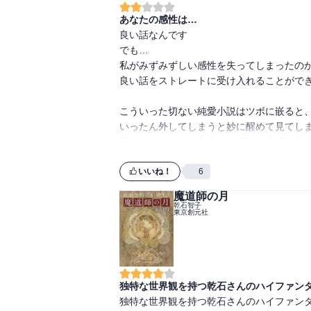
あなたの感性は…
良い話なんです

でも…

私がみずみずしい感性を失ってしまったのか
良い話をストレートに受け入れることができ
こういった切ない純愛小説はツボに嵌ると、
いったん外してしまうと妙に醒めて見てしま
私はまさにそうで主人公の行動に共感は抱け
逆に自分勝手さを感じてしまったところがあ
いいね！
6
もっと若いときだったら違う印象を持ったの
魔道師の月
この本とは出合うのが遅過ぎたのかもしれ
乾石智子
東京創元社
独特な世界観を持つ乾石さんのハイファン
独特な世界観を持つ乾石さんのハイファンタ