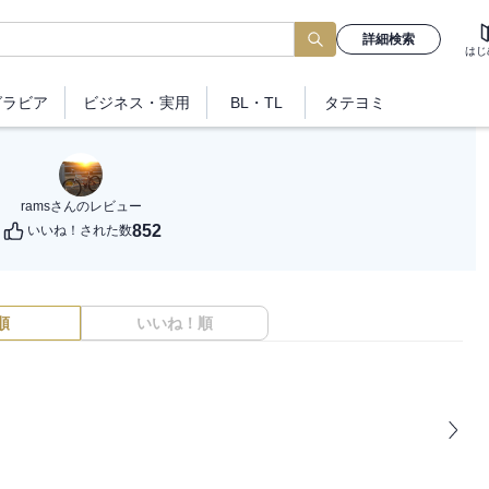
詳細検索
はじ
グラビア
ビジネス
・実用
BL・TL
タテヨミ
rams
さんのレビュー
852
いいね！された数
順
いいね！順