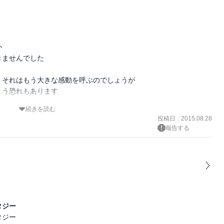


ませんでした

それはもう大きな感動を呼ぶのでしょうが

う恐れもあります

ず

続きを読む
ります

投稿日
:
2015.08.28
報告する
かもと思いますが

ません
タジー
ジー
