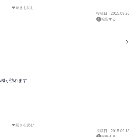
続きを読む
投稿日
:
2015.09.26
報告する
ーリーが挟まれますが

あるので必見です
機が訪れます



の姿が眩いばかりに輝き

続きを読む


投稿日
:
2015.09.18
報告する