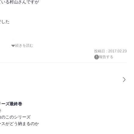
いる村山さんですが

した

わらず

続きを読む
思えます

投稿日
:
2017.02.23
報告する
ない

を込めて

じように

ります

リーズ最終巻
事に



のこのシリーズ

スがどう納まるのか
