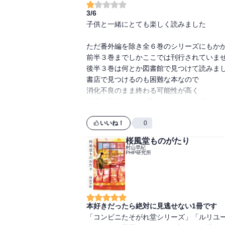
3/6
子供と一緒にとても楽しく読みました

ただ番外編を除き全６巻のシリーズにもかか
前半３巻までしかここでは刊行されていませ
後半３巻は何とか図書館で見つけて読みまし
書店で見つけるのも困難な本なので

消化不良のまま終わる可能性が高く

いいね！
0
桜風堂ものがたり
村山早紀
PHP研究所
本好きだったら絶対に見逃せない1冊です
「コンビニたそがれ堂シリーズ」「ルリユー