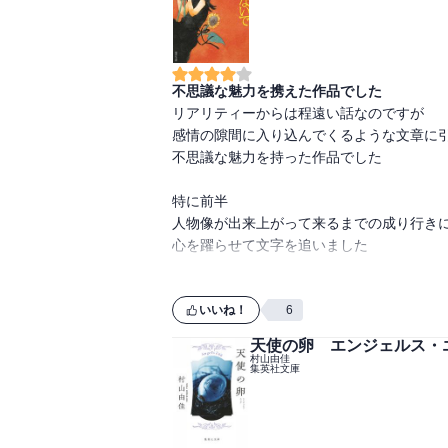
不思議な魅力を携えた作品でした
リアリティーからは程遠い話なのですが

感情の隙間に入り込んでくるような文章に引
不思議な魅力を持った作品でした

特に前半

人物像が出来上がって来るまでの成り行きに
心を躍らせて文字を追いました

思い切って話を紡いできた展開からいうと

エンディングに少々弱さを感じましたが

いいね！
6
天使の卵 エンジェルス・
村山由佳
集英社文庫