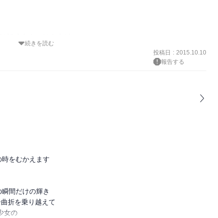
がみられたのはさすが

続きを読む
投稿日
:
2015.10.10
巻まで出てこなかったのも

報告する
から対峙する姿勢が表れていて感慨深かく読んだ

時をむかえます

瞬間だけの輝き
