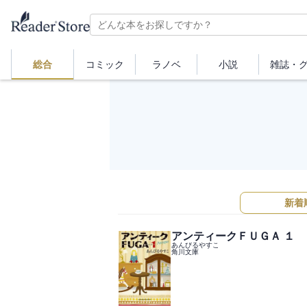
総合
コミック
ラノベ
小説
雑誌・
新着
アンティークＦＵＧＡ １
あんびるやすこ
角川文庫