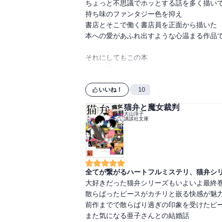
ちょっと不思議でホッとする話を多く描いて
持ち味のファンタジー色を抑え

書店とそこで働く書店員を正面から描いた

本への愛があふれ出すような心温まる作品で
それにしてもこの本

本屋大賞にもノミネートされているにもかか
ここでもあまり話題に上がっていないように
すごく良い本なのですが…

いいね！
10
猫弁と魔女裁判
このまま埋没してしまうのは何とももったい
大山淳子
講談社文庫
もっともっと多くの人に手に取って欲しい

作品中で書店員さんたちが、自分たちの思い
「四月の魚」という本を売ろうとしたのと同
宝物にもなりうる本で、心から応援したくな
全てが繋がるハートフルミステリ、猫弁シ
でも、こうして気軽に電子書籍を購入できる
大好きだった猫弁シリーズもいよいよ最終巻
散らばったピースがカチリと嵌る快感が魅力
前作までで散らばり過ぎの印象を受けたピー
また気になる亜子さんとの結婚話
