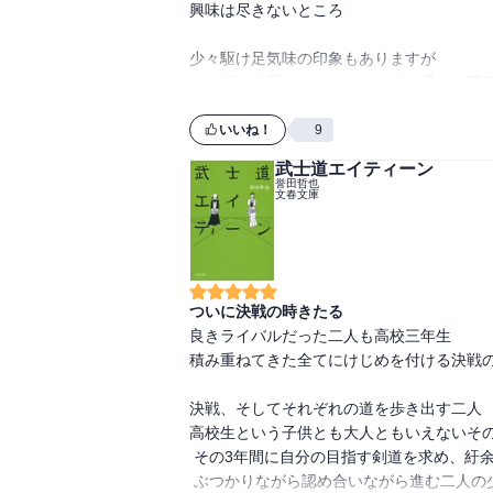
興味は尽きないところ

少々駆け足気味の印象もありますが

あの話は放置で！などとはせず一通りの回答
弁護士が主役のシリーズで法廷シーンが最終
いいね！
9
いかにも猫弁らしくて面白いところですが

武士道エイティーン
その法廷シーンでの猫弁の立ち振る舞いに

誉田哲也
文春文庫
彼の背負ってきたものの重さと、それに正面
気になる結婚話は

読んでみてのお楽しみと言う事で…

ついに決戦の時きたる
良きライバルだった二人も高校三年生

積み重ねてきた全てにけじめを付ける決戦の
決戦、そしてそれぞれの道を歩き出す二人

高校生という子供とも大人ともいえないその
 その3年間に自分の目指す剣道を求め、紆余曲折を乗り越えて

 ぶつかりながら認め合いながら進む二人の少女の
