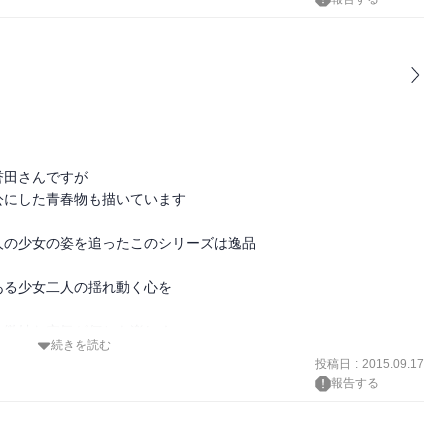
田さんですが

にした青春物も描いています

の少女の姿を追ったこのシリーズは逸品

る少女二人の揺れ動く心を

微妙な空気が何とも楽しく

続きを読む
投稿日
:
2015.09.17
報告する