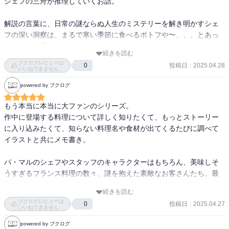
シェフの三舟が推理していくお話。

解説の言葉に、日常の謎ならぬ人生のミステリーを解き明かすシェ
フの深い洞察は、まるで寒い季節に食べるポトフや〜、、、とあっ
たが、その通り！

続きを読む
ブクログレビューは
投稿日
:
2025.04.28
0
こういう食べ物にまつわるほっこりする本がとても好き。サクッと
いいねできません
読めるから軽い本を読みたい方にはおすすめ。
powered by ブクログ
もう本当に本当に大ファンのシリーズ。

作中に登場する料理について詳しく知りたくて、もっとストーリー
に入り込みたくて、知らない料理名や食材が出てくるたびに調べて
イラストと共にメモ書き。

パ・マルのシェフやスタッフのキャラクターはもちろん、美味しそ
うすぎるフランス料理の数々、謎を抱えた素敵なお客さんたち。最
高。

続きを読む
こんなビストロがあったら絶対に絶対に通いつめる、、

ブクログレビューは
投稿日
:
2025.04.27
0
いいねできません
特に好きなエピソードは「ぬけがらのカスレ」

powered by ブクログ