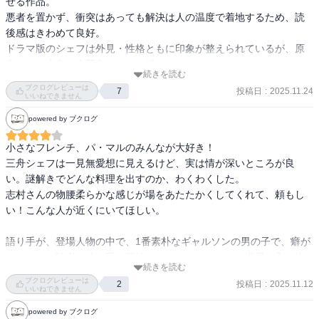
せる作品。

悪者を置かず、衝突はあっても解決は人の温度で着地するため、読
後感はきわめて良好。

ドラマ版のシェフは外見・性格ともに印象が整えられているが、原
作である本書は人間臭さがより残る。

続きを読む
改変は改悪ではなく、主演俳優の調整と受け取れる。

ブクログレビューは
投稿日
:
2025.11.24
7
読み終えて、フランス料理を食べたいと思う読書体験だった。
いいねできません
powered by ブクログ
小さなフレンチ、パ・マルのみんなが大好き！

三舟シェフは一見無愛想に見えるけど、実は情が深いところが良
い。謎解きでどんな料理を出すのか、わくわくした。

志村さんの物腰柔らかな感じが場をあたたかくしてくれて、頼もし
い！こんな人が近くにいてほしい。

語り手が、登場人物の中で、1番素朴なギャルソンの男の子で、癖が
ないから、読者が彼と同じ目線になって、パ・マルの世界に入り込
続きを読む
めるのかなと思った。

ブクログレビューは
投稿日
:
2025.11.12
2
仕事終わりの楽しみに読んで心が癒された。

いいねできません
powered by ブクログ