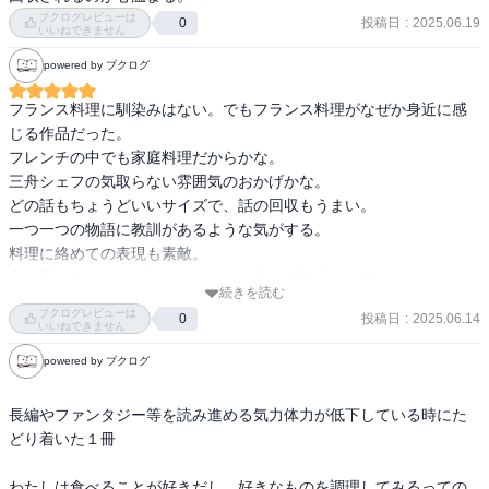
ブクログレビューは
投稿日
:
2025.06.19
0
いいねできません
powered by ブクログ
フランス料理に馴染みはない。でもフランス料理がなぜか身近に感
じる作品だった。

フレンチの中でも家庭料理だからかな。

三舟シェフの気取らない雰囲気のおかげかな。

どの話もちょうどいいサイズで、話の回収もうまい。

一つ一つの物語に教訓があるような気がする。

料理に絡めての表現も素敵。

心が温まるのは、ヴァン・ショーを飲んだ気分になるからかもしれ
続きを読む
ない。

ブクログレビューは
投稿日
:
2025.06.14
0
是非またこの物語にお邪魔したいです。
いいねできません
powered by ブクログ
長編やファンタジー等を読み進める気力体力が低下している時にた
どり着いた１冊

わたしは食べることが好きだし、好きなものを調理してみるっての