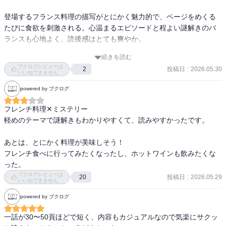
登場するフランス料理の描写がとにかく魅力的で、ページをめくる
たびに食欲を刺激される。心温まるエピソードと程よい謎解きのバ
ランスも心地よく、読後感はとても爽やか。

続きを読む
「こんなお店が本当にあったら行ってみたい」と思わせてくれる一
ブクログレビューは
投稿日
:
2026.05.30
2
冊だった。

いいねできません
powered by ブクログ
ただし一点だけ注意。料理の描写があまりにも美味しそうなので、
空腹時に読むのはあまりおすすめできない。読後にはきっと、美味
フレンチ料理✕ミステリー

しいフランス料理が食べたくなる。
軽めのテーマで謎解きもわかりやすくて、読みやすかったです。

あとは、とにかく料理が美味しそう！

フレンチ食べに行ってみたくなったし、ホットワインも飲みたくな
った。
ブクログレビューは
投稿日
:
2026.05.29
20
いいねできません
powered by ブクログ
一話が30〜50頁ほどで短く、内容もカジュアルなので気楽にサクッ