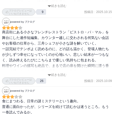
こちらも以前、テレビ東京系で西島秀俊さん主演で「シェフは名探
続きを読む
偵」というタイトルで2021年にドラマ化されていましたが、主人公
ブクログレビューは
投稿日
:
2025.10.15
9
の風貌などは原作とは管理違っていました。でもそれがよかったで
いいねできません
す。月日がたっているのもありますが、原作は原作として楽しむこ
powered by ブクログ
とができました。

でもグルメ小説を読むといつもだけど、今回もどうしても「パ・マ
商店街にある小さなフレンチレストラン「ビストロ・パ・マル」を
ル」に行ってみたい！食してみたい！叶わぬ夢と知りつつもなかな
舞台にした連作短編集。カウンター越しに交わされる何気ない会話
か納得できない自分がいました笑

やお客様の仕草から、三舟シェフが小さな謎を解いていく。

一話完結でテンポよく読めるのに、どの話も温かく、登場人物たち
#近藤史恵

が少しずつ幸せになっていくのが心地いい。悲しい結末が一つもな
#タルト・タタンの夢

く、読み終えるたびにこちらまで優しい気持ちに包まれる。

#創元推理文庫

料理やワインの描写も絶品で、まるで店の扉を開けた瞬間に漂う香
#東京創元社

りまで感じられるよう。特に三舟シェフの作るヴァン・ショーは、
#読了
続きを読む
読んでいるだけで身体まで温まりそうだ。

ブクログレビューは
投稿日
:
2025.10.09
26
７編のなかでは「割り切れないチョコレート」が印象的。人の心の
いいねできません
揺れを繊細に描いたやわらかい余韻の残る作品だった。
powered by ブクログ
食にまつわる、日常の謎ミステリーという趣向。

普通に面白かったが、シリーズを続けて読むかは迷うところ。もう
一巻読んでみるか。