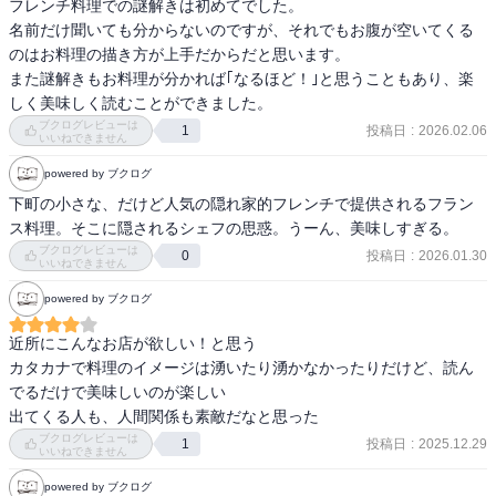
フレンチ料理での謎解きは初めてでした。

それはパ・マルの従業員の魅力ある人柄もあり、その輪の中に入っ
間違いなく解決し、皆がスッキリする展開が気持ちいい。

名前だけ聞いても分からないのですが、それでもお腹が空いてくる
ておしゃべりしたい、くだらない悩みでも打ち明けてみたい、そん
のはお料理の描き方が上手だからだと思います。

な気持ちにさせられます。

シリーズ化しているんですね！続編を“読むリスト”へ。
また謎解きもお料理が分かれば｢なるほど！｣と思うこともあり、楽
そして作中出てくる料理の美味しそうな事！！文章読んでるだけで
しく美味しく読むことができました。
「美味しそーっ！！食べたーい！！と何度心の中で叫んだかわかり
ブクログレビューは
投稿日
:
2026.02.06
1
ません。

いいねできません
空腹時は避けた方が良いと思います（笑）。

powered by ブクログ
少し気になった点と言えば、それだけでそこまで詳細に推理確定出
下町の小さな、だけど人気の隠れ家的フレンチで提供されるフラン
来るかな！？っていうお話もあった。

ス料理。そこに隠されるシェフの思惑。うーん、美味しすぎる。
これからもシリーズどんどん読んでみたい、楽しみな作品の一つと
ブクログレビューは
投稿日
:
2026.01.30
0
なりました。
いいねできません
powered by ブクログ
近所にこんなお店が欲しい！と思う

カタカナで料理のイメージは湧いたり湧かなかったりだけど、読ん
でるだけで美味しいのが楽しい

出てくる人も、人間関係も素敵だなと思った
ブクログレビューは
投稿日
:
2025.12.29
1
いいねできません
powered by ブクログ