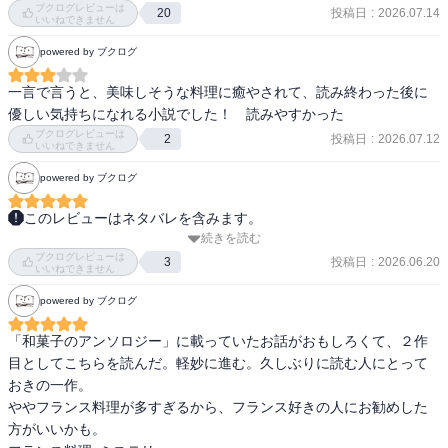
ブクログレビューは
マル」。

投稿日
:
2026.07.14
20
いいねできません
スタッフはシェフの三舟と志村、ソムリエの金子、ギャルソンの高
powered by ブクログ
築の4人。

そんなお店で、シェフの三舟がお客さんの身に起こった事件や不可
一言で言うと、美味しそうな料理に癒やされて、読み終わった後に
解な出来事の謎を解いていく、美味しくて優しいミステリー！7つの
優しい気持ちになれる小説でした！　読みやすかった
短編集。ミステリー初心者とサラッと読めました。

ブクログレビューは
投稿日
:
2026.07.12
2
いいねできません
・「タルトタタンの夢」

powered by ブクログ
女優と婚約したばかりのお客さんが、なぜ体調不良に襲われたの
か…

このレビューはネタバレを含みます。
・「ロニョン・ド・ヴォーの決意」

続きを読む
サクサク読めて面白かった

好き嫌いが多いと三舟が一目置いていた男性のお客さんの食事の秘
ブクログレビューは
基本は心がほっこりするようなお話ばかりで、はっきりとハッピー
投稿日
:
2026.06.20
3
いいねできません
密とは…

エンドが提示されないものも希望を抱かせるような終わり方をして
・「ガレット・デ・ロワの秘密」

powered by ブクログ
いてよかったです

ガレット・ロワに隠された陶人形はどこに消えたのか…

ただ(以下ネタバレ)女優のファンが結婚相手を害するため、料理に玉
「和菓子のアンソロジー」に載っていたお話がおもしろくて、２作
・「オッソ・イラティをめぐる不和」

子の殻を擦り付けた、という話はゾッとした ファンの心理に対して
目としてこちらを読んだ。軽妙に進む。久しぶりに読む人にとって
ヨーロッパ旅行から帰国したばかりの妻はどうして突然家出してし
というより現実に事故として起こりそうな食中毒だったから()

おきの一作。

まったのか…

たまごの殻にはサルモネラ菌が付いている、もしたまごを触った手
ややフランス料理が多すぎるから、フランス好きの人にお勧めした
・「理不尽な酔っぱらい」

で食べ物に触れたりしてしまったら、と考えると怖すぎる…

方がいいかも。

不祥事を起こした高校生はどんな手口で飲酒したのか…

それ以外はほっこりして読めました、出てくる人物もちょっとクセ