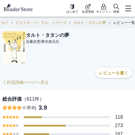
はじめて
会員登録
サインイン
検索
イルド
ビストロ・パ・マル・シリーズ
タルト・タタンの夢
レビュー一覧
タルト・タタンの夢
近藤史恵
/
東京創元社
レビューを書く
作品詳細ページへ戻る
総合評価
（
611
件）
3.9
平均
118
273
167