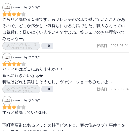
powered by ブクログ
さらりと読める１冊です。昔フレンチのお店で働いていたことがあ
るので、どこか懐かしい気持ちになるお話でした。職人さんっての
は気難しく扱いにくい人多いんですよね。笑シェフのお料理食べて
みたいなー。
ブクログレビューは
投稿日
:
2025.05.04
0
いいねできません
powered by ブクログ
パ・マルはどこにありますか！！

食べに行きたいなぁ❤️

料理はどれも美味しそうだし、ヴァン・ショー飲みたいよ～
ブクログレビューは
投稿日
:
2025.05.04
0
いいねできません
powered by ブクログ
ずっと積読していた1冊。

下町商店街にあるフランス料理ビストロ。客の悩みやプチ事件？を