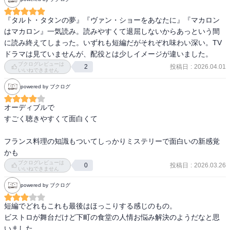
『タルト・タタンの夢』『ヴァン・ショーをあなたに』『マカロン
はマカロン』一気読み。読みやすくて退屈しないからあっという間
に読み終えてしまった。いずれも短編だがそれぞれ味わい深い。TV
ドラマは見ていませんが、配役とは少しイメージが違いました。
ブクログレビューは
投稿日
:
2026.04.01
2
いいねできません
powered by ブクログ
オーディブルで

すごく聴きやすくて面白くて

フランス料理の知識もついてしっかりミステリーで面白いの新感覚
かも
ブクログレビューは
投稿日
:
2026.03.26
0
いいねできません
powered by ブクログ
短編でどれもこれも最後はほっこりする感じのもの。

ビストロが舞台だけど下町の食堂の人情お悩み解決のようだなと思
いました。
