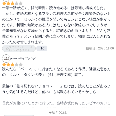
一話一話が短く、隙間時間に読み進めるには最適な構成でした。

しかし、物語の核となるフランス料理の名前が全く馴染みのないも
のばかりで、せっかくの推理を聞いてもピンとこない場面が多かっ
たです。料理の知識がある人にはたまらない伏線なのでしょうが、
予備知識がない立場からすると、謎解きの面白さよりも「どんな料
理だろう？」という疑問が先に立ってしまい、物語に没入しきれな
かったのが惜しまれます。
ブクログレビューは
投稿日
:
2025.11.06
10
いいねできません
powered by ブクログ
読んだら「パ・マル」に行きたくなるであろう作品、近藤史恵さん
の「タルト・タタンの夢」（創元推理文庫）読了。

最後の「割り切れないチョコレート」だけは、読んだことがあるよ
うな気がするんだけど、他のにも掲載されているのかしら。

長女がお腹にいたときに行った、当時赤坂にあったジビエのおいし
いフレンチレストランに、また行きたくなった。娘たちもそろそろ
続きを読む
連れて行ってもいい年頃だ。