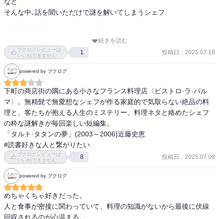
など

そんな中､話を聞いただけで謎を解いてしまうシェフ

1話1話が簡潔なのに､しっかり味がしている

続きを読む
しかも全部違うテイスト

ブクログレビューは
投稿日
:
2025.07.18
1
まるでフレンチ料理のように

いいねできません
powered by ブクログ
個人的には最後の話が好き

きちんと向き合って欲しい…

下町の商店街の隅にある小さなフランス料理店〈ビストロ·ラ·パル
マ〉。無精髭で無愛想なシェフが作る家庭的で気取らない絶品の料
それにしても､シェフの推理力が凄すぎ笑
理と、客たちが抱える人生のミステリー。料理ネタと絡めたシェフ
の粋な謎解きが毎回楽しい短編集。

「タルト·タタンの夢」(2003～2006)近藤史恵

#読書好きな人と繋がりたい
ブクログレビューは
投稿日
:
2025.07.08
8
いいねできません
powered by ブクログ
めちゃくちゃ好きだった。

人と食事が密接に関わっていて、料理の知識がないから最後に伏線
回収されるのが心温まる。