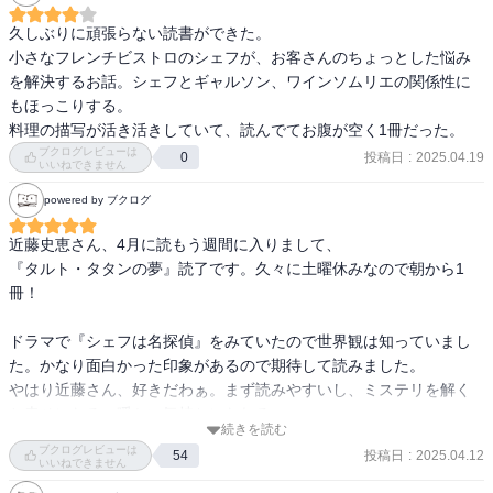
思っていても伝わらないこと、勘違いから生まれるすれ違い。恋愛
って、人を愛することって、難しいけれどだからこそこんなにも愛
久しぶりに頑張らない読書ができた。

おしい。

小さなフレンチビストロのシェフが、お客さんのちょっとした悩み
を解決するお話。シェフとギャルソン、ワインソムリエの関係性に
「割り切れないチョコレート」も大好き。
もほっこりする。

料理の描写が活き活きしていて、読んでてお腹が空く1冊だった。
ブクログレビューは
投稿日
:
2025.04.19
0
いいねできません
powered by ブクログ
近藤史恵さん、4月に読もう週間に入りまして、

『タルト・タタンの夢』読了です。久々に土曜休みなので朝から1
冊！

ドラマで『シェフは名探偵』をみていたので世界観は知っていまし
た。かなり面白かった印象があるので期待して読みました。

やはり近藤さん、好きだわぁ。まず読みやすいし、ミステリを解く
と幸せになる。暖かい気持ちになれる。

続きを読む
ブクログレビューは
投稿日
:
2025.04.12
54
4人で切り盛りする、小さな商店街にあるフレンチ、ビストロ・パ・
いいねできません
マル。4人のさりげない個性が気持ちよい。チームワーク最高。
