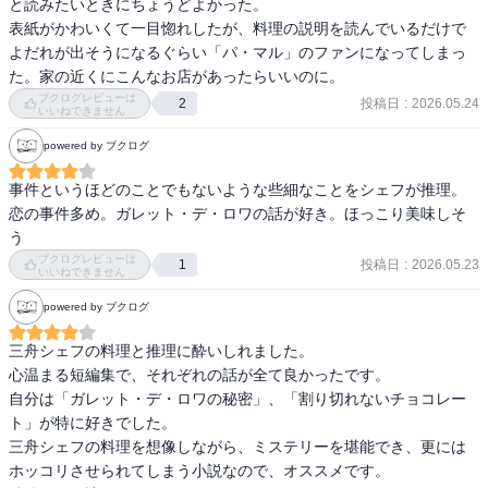
と読みたいときにちょうどよかった。

表紙がかわいくて一目惚れしたが、料理の説明を読んでいるだけで
よだれが出そうになるぐらい「パ・マル」のファンになってしまっ
た。家の近くにこんなお店があったらいいのに。
ブクログレビューは
投稿日
:
2026.05.24
2
いいねできません
powered by ブクログ
事件というほどのことでもないような些細なことをシェフが推理。
恋の事件多め。ガレット・デ・ロワの話が好き。ほっこり美味しそ
う
ブクログレビューは
投稿日
:
2026.05.23
1
いいねできません
powered by ブクログ
三舟シェフの料理と推理に酔いしれました。

心温まる短編集で、それぞれの話が全て良かったです。

自分は「ガレット・デ・ロワの秘密」、「割り切れないチョコレー
ト」が特に好きでした。

三舟シェフの料理を想像しながら、ミステリーを堪能でき、更には
ホッコリさせられてしまう小説なので、オススメです。
