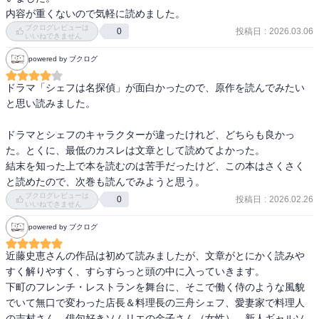
ブクログレビューは
投稿日
:
2026.03.06
0
いいねできません
powered by ブクログ
ドラマ「シェフは名探偵」が面白かったので、原作を読んでみたい
と思い読みました。

ドラマとシェフのキャラクターが違ったけれど、どちらも良かっ
た。とくに、最低のカスレは文章として読めてよかった。

結末を知った上で本を読むのは苦手だったけど、この本はさくさく
と読めたので、次巻も読んでみようと思う。
ブクログレビューは
投稿日
:
2026.02.26
0
いいねできません
powered by ブクログ
近藤史恵さんの作品は初めて読みましたが、文章がとにかく読みや
すく解りやすく、すらすらっと頭の中に入っていきます。

下町のフレンチ・レストランを舞台に、そこで働く侍のような風貌
でいて無口で変わった店長＆料理長の三舟シェフ、愛妻家で料理人
の志村さん、俳句好きソムリエの金子さん（女性）、新人ギャルソ