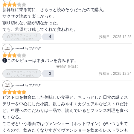
新幹線に乗る前に、さらっと読めそうだったので購入。 

サクサク読めて楽しかった。

割り切れない話が切なかった。

でも、希望だけ残してくれて救われた。
ブクログレビューは
投稿日
:
2025.12.25
4
いいねできません
powered by ブクログ
このレビューはネタバレを含みます。
続きを読む
寡黙でひたむきに料理を作る三舟シェフ。お店に持ち込まれたミス
ブクログレビューは
テリーも鮮やかに捌きます。

投稿日
:
2025.12.24
3
いいねできません
powered by ブクログ
一見、人に興味がないように見えますが、本当は誰よりも人に関心
を持っているのではないかと思いました。

ビストロを舞台にした美味しい食事と、ちょっとした日常の謎ミス
テリーを中心にした小説。親しみやすくカジュアルなビストロだけ
三舟シェフの過去が今一つわからないのすが、続編で明らかになっ
ど、料理へのこだわりは一品で、読んでいるとフランス料理を食べ
ていくのか、それを楽しみに読みたいと思います。
たくなる。

ここぞという場面ではヴァンショー（ホットワイン）がいつも出て
くるので、飲みたくなりすぎてヴァンショーを飲めるレストランも