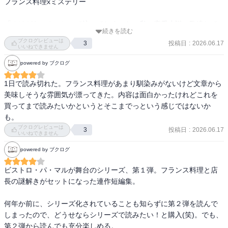
フランス料理xミステリー

・「ぬけがらのカスレ」

がある人もいるけどいい人が多くてそこも良かった

鵞鳥のコンフィのカスレをどうしても食べたいお客さんの理由と
フランス料理は全然知らないけど、出てくる料理がみんな美味しそ
「ぬけがらのカスレ」で泣いてしまった。私、恋愛小説、敬遠して
は…

うなのもよい
続きを読む
たけど、もしかして好き？
・「割り切れないチョコレート」

ブクログレビューは
投稿日
:
2026.06.17
3
気難しいショコラティエが作る詰め合わせはなぜ素数（割り切れな
いいねできません
い数）なのか…

powered by ブクログ
私は「ガレット・デ・ロワの秘密」と「割り切れないチョコレー
1日で読み切れた。フランス料理があまり馴染みがないけど文章から
ト」が特に好みだった！

美味しそうな雰囲気が漂ってきた。内容は面白かったけれどこれを
「ガレット・デ・ロワの秘密」では志村さんがフランスにいた時の
買ってまで読みたいかというとそこまでっという感じではないか
奥様との馴れ初めのようなところが描かれていてホッコリとした
も。
し、「割り切れないチョコレート」はショコラティエの男性の女手
ブクログレビューは
投稿日
:
2026.06.17
3
いいねできません
一つで育ててくれたお母さんへの思いがチョコレートに表現されて
いるのかなと、少し切ない気持ちにもなった。

powered by ブクログ
続編も楽しみです〜！
ビストロ・パ・マルが舞台のシリーズ、第１弾。フランス料理と店
長の謎解きがセットになった連作短編集。

何年か前に、シリーズ化されていることも知らずに第２弾を読んで
しまったので、どうせならシリーズで読みたい！と購入(笑)。でも、
第２弾から読んでも充分楽しめる。
