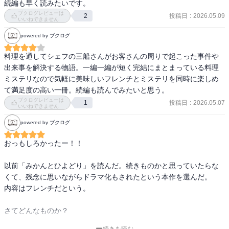
続編も早く読みたいです。
ブクログレビューは
投稿日
:
2026.05.09
2
いいねできません
powered by ブクログ
料理を通してシェフの三船さんがお客さんの周りで起こった事件や
出来事を解決する物語。一編一編が短く完結にまとまっている料理
ミステリなので気軽に美味しいフレンチとミステリを同時に楽しめ
て満足度の高い一冊。続編も読んでみたいと思う。
ブクログレビューは
投稿日
:
2026.05.07
1
いいねできません
powered by ブクログ
おっもしろかったー！！

以前「みかんとひよどり」を読んだ。続きものかと思っていたらな
くて、残念に思いながらドラマ化もされたという本作を選んだ。

内容はフレンチだという。

さてどんなものか？
