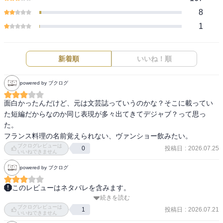
8
1
新着順
いいね！順
powered by ブクログ
面白かったんだけど、元は文芸誌っていうのかな？そこに載ってい
た短編だからなのか同じ表現が多々出てきてデジャブ？って思っ
た。

フランス料理の名前覚えられない、ヴァンショー飲みたい。
ブクログレビューは
投稿日
:
2026.07.25
0
いいねできません
powered by ブクログ
このレビューはネタバレを含みます。
続きを読む
おそらく何かで連載していていたのであろうビストロを舞台とした
ブクログレビューは
推理小説。

投稿日
:
2026.07.21
1
いいねできません
ほぼノーヒントで閃き一本でフレンチのシェフが来る客来る客のわ