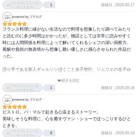
ブクログレビューは
投稿日
:
2025.05.17
1
いいねできません
powered by ブクログ
フランス料理に縁がない生活なので料理を想像したり調べてみたり
と読むのに多少時間はかかったが、物語としては非常に読みやすく
時には人間関係を料理によって解いてくれるシェフの深い洞察力、
風貌や負担の無表情から想像し難い優しさに感心させられた作品だ
った。

語り手である新人ギャルソンぼくこと金子智行、ソムリエの金子ゆ
き、スーシェフの志村洋二、料理長の三舟忍、四人の従業員のキャ
続きを読む
ラがまた堪らなく好きだ。続編も購入したので直ぐ読もうと思う。
ブクログレビューは
投稿日
:
2025.05.16
1
いいねできません
powered by ブクログ
ビストロ、パ・マルで起きる心温まるストーリー。

美味しそうな料理に、心を癒すヴァン・ショーでほっこりするひと
ときを。
ブクログレビューは
投稿日
:
2025.05.10
0
いいねできません