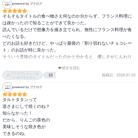
powered by ブクログ
だかまりやら謎を解いてしまう王道の流れ。キャラもそこそこ立っ
ていて面白かったが、オーソドックスな感じが強いのとミステリー
そもそもタイトルの食べ物さえ何なのか分からず、フランス料理に
要素も解けはしないものの、「うわ、そういうことか〜」みたいな
は疎かったので知ることができて良かった。

ワクワク感は少なめなので人によっては退屈に思うかも？

読んでいるだけで想像力を掻き立てられ、無性にフランス料理が食
小中学生におすすめしたい優しい物語でした。

べたくなる。

どのお話も好きだけど、やっぱり最後の「割り切れないチョコレー
個人的には、家庭的なフレンチを食べてみたくなる食欲増進系の小
ト」のお話が特に良かった。

説でした。
そういう意味のタイトルだったのかと分かると、優しさがじんわり
と心に染みてきた。

続きを読む
お腹が空く作品であり、ちょっとしたミステリーもあり、それぞれ
ブクログレビューは
投稿日
:
2026.07.20
10
の物語にスッと入り込める。

いいねできません
優しい気持ちになったり、ちょっとウルッとしたり、色々な要素が
powered by ブクログ
詰まっていてとても読みやすかった。

フライングで2シリーズ目のヴァンショーをあなたにを先に読んでし
タルトタタンって

まったけど、ぜひこの作品から先に読んで欲しい。

逆さまにして焼くのね？

このシリーズが大好きになったのでマカロンはマカロンも早速購
知らなかった！

だから、りんごの茶色の

美味しそうな焼き色が

できるのね。
