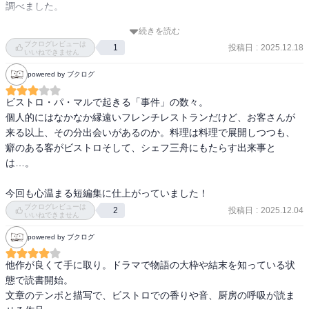
調べました。

続きを読む
最後に割り切れないチョコレートの話で、既視感にようやく気づい
ブクログレビューは
投稿日
:
2025.12.18
1
て後で調べたら、「シェフは名探偵」というドラマの原作でした。
いいねできません
（知らずに読んでました）

powered by ブクログ
このほかにも、「ヴァンショーをあなたに」、「マカロンはマカロ
ビストロ・パ・マルで起きる「事件」の数々。

個人的にはなかなか縁遠いフレンチレストランだけど、お客さんが
来る以上、その分出会いがあるのか。料理は料理で展開しつつも、
癖のある客がビストロそして、シェフ三舟にもたらす出来事と
は…。

今回も心温まる短編集に仕上がっていました！
ブクログレビューは
投稿日
:
2025.12.04
2
いいねできません
powered by ブクログ
他作が良くて手に取り。ドラマで物語の大枠や結末を知っている状
態で読書開始。

文章のテンポと描写で、ビストロでの香りや音、厨房の呼吸が読ま