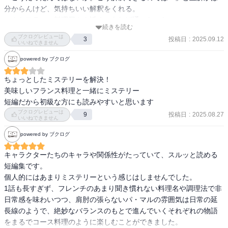
分からんけど、気持ちいい解釈をくれる。

こんなフランス料理屋さん近くにあれば通いたいなぁ

続きを読む
ブクログレビューは
投稿日
:
2025.09.12
3
いいねできません
powered by ブクログ
ちょっとしたミステリーを解決！

美味しいフランス料理と一緒にミステリー

短編だから初級な方にも読みやすいと思います
ブクログレビューは
投稿日
:
2025.08.27
9
いいねできません
powered by ブクログ
キャラクターたちのキャラや関係性がたっていて、スルッと読める
短編集です。

個人的にはあまりミステリーという感じはしませんでした。

1話も長すぎず、フレンチのあまり聞き慣れない料理名や調理法で非
日常感を味わいつつ、肩肘の張らないパ・マルの雰囲気は日常の延
長線のようで、絶妙なバランスのもとで進んでいくそれぞれの物語
をまるでコース料理のように楽しむことができました。
