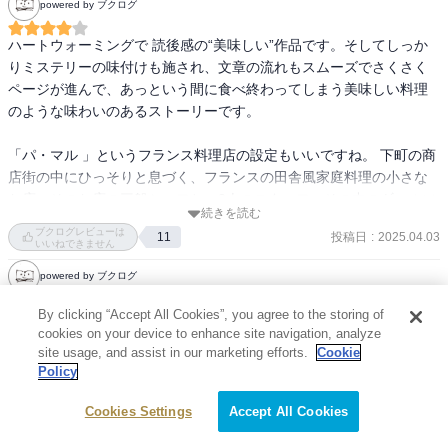
powered by ブクログ
シェフの三舟さんが、毎回お客さんの悩みを、

ハートウォーミングで 読後感の“美味しい”作品です。そしてしっか
安楽椅子探偵ばりの推理？でココロをほぐしてくれるんですが、読
りミステリーの味付けも施され、文章の流れもスムーズでさくさく
み手もホッコリしちゃう。

ページが進んで、あっという間に食べ終わってしまう美味しい料理
のような味わいのあるストーリーです。

とくに『割り切れないチョコレート』は

目頭が。　デニーズで読んでいるのに泣けないし、困ったもんだ。

「パ・マル 」というフランス料理店の設定もいいですね。 下町の商
店街の中にひっそりと息づく、フランスの田舎風家庭料理の小さな
ヴァン・ショーという、いわばオシャレホットワイン。たびたび振
お店。そのお店の三船シェフと、3人のスタッフ。その中のギャルソ
る舞われます。

続きを読む
ン(ウエイター)をしている高築くんが語り口となって話は進みます。

ブクログレビューは
続編も『ヴァン・ショーをあなたに』。

投稿日
:
2025.04.03
11
いいねできません
ミステリと言っても怖いものは一切なく、お客様が抱えている ちょ
powered by ブクログ
疲れているあなたにおすすめです。
っとした謎を三船シェフが洞察して解き明かします。それぞれの章
にはフランス料理の名前をからめ、そのタイトルが実に興味をそそ
By clicking “Accept All Cookies”, you agree to the storing of
このレビューはネタバレを含みます。
ります。

cookies on your device to enhance site navigation, analyze
続きを読む
事件や出来事の内容は日常的なものが多いため重すぎず、さらっと
site usage, and assist in our marketing efforts.
Cookie
ブクログレビューは
読むことができるミステリー小説。

投稿日
:
2025.03.20
0
いいねできません
Policy
重版出来を16版も重ねているので、多くの人に愛されている本書だ
ということが分かります。

powered by ブクログ
登場するフランス料理については調べながら読み進めましたが、文
Cookies Settings
Accept All Cookies
章だけでも食欲を唆るシーンが盛りだくさんで、実際に「パ・マ
優しいお話。

毎日の仕事や生活にちょっと疲れた人や、重い作品を読んで気が滅