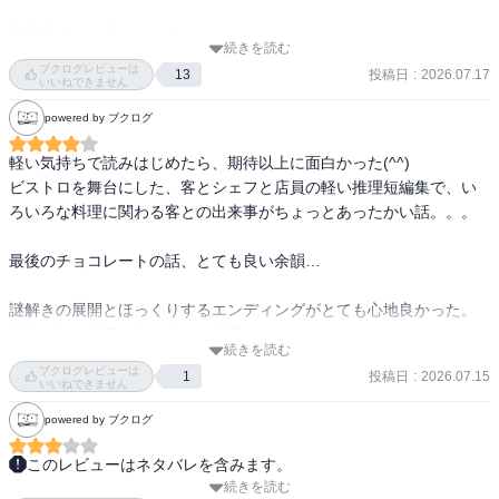
短編集です、各ストーリー

続きを読む
面白かったです。

ブクログレビューは
投稿日
:
2026.07.17
13
軽く読めるけど謎解きもあり

いいねできません
楽しめます。

powered by ブクログ
シリーズ3はあるのかな。
軽い気持ちで読みはじめたら、期待以上に面白かった(^^)

ビストロを舞台にした、客とシェフと店員の軽い推理短編集で、い
ろいろな料理に関わる客との出来事がちょっとあったかい話。。。

最後のチョコレートの話、とても良い余韻…

謎解きの展開とほっくりするエンディングがとても心地良かった。
続編があと３冊あるそうだから読みたいな
続きを読む
ブクログレビューは
投稿日
:
2026.07.15
1
いいねできません
powered by ブクログ
このレビューはネタバレを含みます。
続きを読む
下町の片隅にある小さなフレンチ・レストラン、「ビストロ・パ・