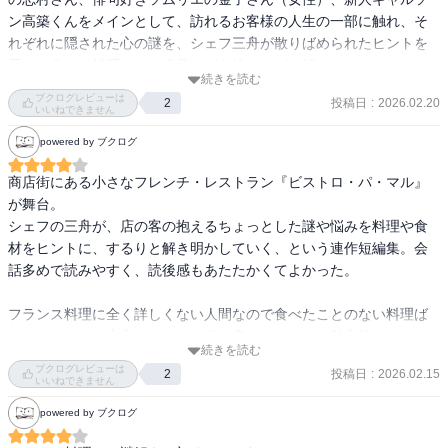
ン高築くんをメインとして、訪れるお客様の人生の一部に触れ、そ
れぞれに隠された心の謎を、シェフ三舟が散りばめられたヒントを
元にフランス料理やその道具などを絡めながら解いていく…みたい
続きを読む
な感じでしょうか。

ブクログレビューは
投稿日
:
2026.02.20
2
作品自体は視点はほぼ新人ギャルソンの高築くん視点です。

いいねできません
ミステリとありますが、殺人事件や完全犯罪、トリック解明の謎を
powered by ブクログ
推理するといった物騒な事件が起きるわけではなく、身近にありそ
うな人間模様、その様々なシーンの一つ一つを取り上げたものでし
商店街にある小さなフレンチ・レストラン『ビストロ・パ・マル』
た。

が舞台。

恋愛（同性愛もあり）、家族愛、友情、一人の人間としての在り方
シェフの三舟が、店の客の抱えるちょっとした謎や悩みを料理や食
など、登場人物それぞれの視点からの想いや心の動き、価値観を、
材をヒントに、するりと解き明かしていく、という連作短編集。会
秘めていた事や見えにくかった部分を三舟シェフが時に優しく、厳
話多めで読みやすく、読後感もあたたかくてよかった。

しく紐解いていく、そんな短編集。読後は柔らかであったり優しく
温かな気持ちになるものもあれば、痛みと苦さと切ないものもあり
フランス料理に全く詳しくない人間なので食べたことのない料理ば
ます。けれどどんな結果であっても救いを残す甘みを与えてくれる
かりでしたが、本当においしそうに書かれていて、魅力的でした。
物語。

続きを読む
味を想像しながら…ごくり。料理の雑学、豆知識が読んでいて楽し
ブクログレビューは
読んでいてじんわり涙しそうになりました。完全ハッピーエンドの
投稿日
:
2026.02.15
2
い。

いいねできません
お話ばかりではないのに、ほこっとさせられます。三舟シェフの飲
powered by ブクログ
ませてくれるヴァン・ショー（ホットワイン）のような、何もかも
日常ミステリーなので衝撃的な事件があるわけではないけれど、町
くるまれて癒されるような、あの飲み物を飲んだ気分。

医者だと思っていたら凄腕ドクターだった的な感じで、謎を的確に