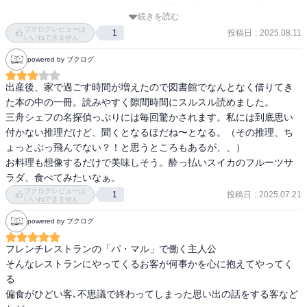
個人的にはあまり自分のメンタルの影響を受けずいつでも読める作
続きを読む
品だと思うので、シリーズの次の作品も気が向いた時にちょっとず
ブクログレビューは
投稿日
:
2025.08.11
1
つ読み進めていきたいと思います。
いいねできません
powered by ブクログ
出産後、家で過ごす時間が増えたので図書館でなんとなく借りてき
た本の中の一冊。読みやすく隙間時間にスルスル読めました。

三舟シェフの名探偵っぷりには毎回驚かされます。私には到底思い
付かない推理だけど、聞くとなるほだね〜となる。（その推理、ち
ょっとぶっ飛んでない？！と思うところもあるが、、）

お料理も想像するだけで美味しそう。酔っ払いスイカのフルーツサ
ラダ、食べてみたいなぁ。
ブクログレビューは
投稿日
:
2025.07.21
1
いいねできません
powered by ブクログ
フレンチレストランの「パ・マル」で働く主人公

そんなレストランにやってくるお客が何事かを心に抱えてやってく
る

偏食がひどい客､不思議で終わってしまった思い出の話をする客など