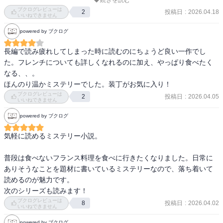
続きを読む
値踏みするような気持ちでページを開いた。

ブクログレビューは
投稿日
:
2026.04.18
2
いいねできません
──３日後、見事に読了して「もう一回読み直そうかな？」と思うま
powered by ブクログ
でどハマりした人間がここにいる。最高だった。

次々に繰り出されるフランス家庭料理。家庭料理だから素朴かと思
長編で読み疲れしてしまった時に読むのにちょうど良い一作でし
いきや、素材にも決して手を抜かない姿勢がある。よく取材して
た。フレンチについても詳しくなれるのに加え、やっぱり食べたく
る。読んでる最中はお腹が鳴りっぱなしで、３日目はヴァン・ショ
なる、、。

ーの代わりに赤ワインを飲みながら読んだ。日常ミステリーに馴染
ほんのり温かミステリーでした。装丁がお気に入り！
みがなかったのだが、ここまでハマるとは思わなかった。

ブクログレビューは
投稿日
:
2026.04.05
2
いいねできません
中毒になること間違いなし。万人にお勧めしたい作品。読む前にお
powered by ブクログ
腹を満たしておくことをお勧めする。とにかくお腹が空く一作であ
る。
気軽に読めるミステリー小説。

普段は食べないフランス料理を食べに行きたくなりました。日常に
ありそうなことを題材に書いているミステリーなので、落ち着いて
読めるのが魅力です。

次のシリーズも読みます！
ブクログレビューは
投稿日
:
2026.04.02
8
いいねできません
powered by ブクログ