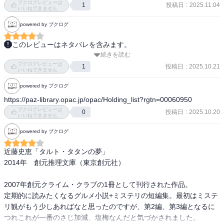
ブクログレビューは
投稿日
:
2025.11.04
1
いいねできません
powered by ブクログ
このレビューはネタバレを含みます。
続きを読む
街の小さなビストロの小さなミステリの話。

ブクログレビューは
読んでてほっこりするような話でした。

投稿日
:
2025.10.21
1
いいねできません
powered by ブクログ
なにより料理がとても美味しそうでよかった。

タルトタタンもヴァンショーも食べて/飲んでみたいな。
https://paz-library.opac.jp/opac/Holding_list?rgtn=00060950
ブクログレビューは
投稿日
:
2025.10.20
0
いいねできません
powered by ブクログ
近藤史恵「タルト・タタンの夢」

2014年　創元推理文庫（東京創元社）

2007年創元クライム・クラブの1冊として刊行された作品。

定期的に読みたくなるグルメ小説+ミステリの短編集。最初はミステ
リ観がもう少しあればなと思ったのですが、第2編、第3編となるに
つれこれが一番のさじ加減、塩梅なんだと気づかされました。
