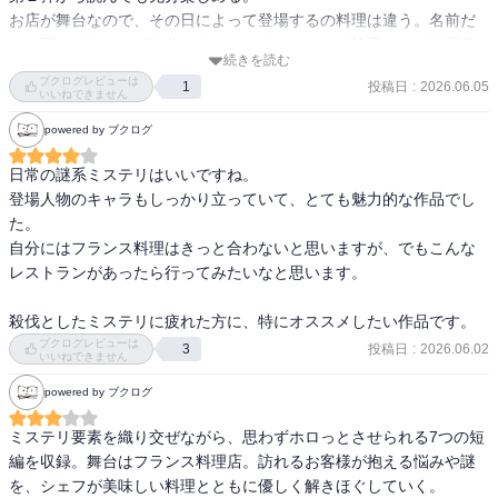
お店が舞台なので、その日によって登場するの料理は違う。名前だ
けを聞いてもさっぱり分からないので、スマホで検索しながら画像
続きを読む
を見てイメージを膨らませた。このビストロ・パ・マルでは、フラ
ブクログレビューは
投稿日
:
2026.06.05
1
ンスの家庭料理のような素朴なものを出しているそうなので、食べ
いいねできません
てみたい。

powered by ブクログ
(ちなみに商店街の一角にあるらしい)

日常の謎系ミステリはいいですね。

何度も登場する「ヴァン・ショー」というアルコールの飲み物。私
登場人物のキャラもしっかり立っていて、とても魅力的な作品でし
はお酒が飲めないけど、すごく気になる。

た。

ちなみに、第２弾は「ヴァン・ショーをあなたに」というタイト
自分にはフランス料理はきっと合わないと思いますが、でもこんな
ル。
レストランがあったら行ってみたいなと思います。

殺伐としたミステリに疲れた方に、特にオススメしたい作品です。
ブクログレビューは
投稿日
:
2026.06.02
3
いいねできません
powered by ブクログ
ミステリ要素を織り交ぜながら、思わずホロっとさせられる7つの短
編を収録。舞台はフランス料理店。訪れるお客様が抱える悩みや謎
を、シェフが美味しい料理とともに優しく解きほぐしていく。
