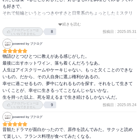
も好きで、

それで短編というとっつきやすさと日常系のちょっとしたミステリ
謎解きという雰囲気が今のわたしに非常にちょうどよい感じだった

続きを読む
ブクログレビューは
投稿日
:
2025.05.31
8
以前は図書館で借りて読んだかな

いいねできません
今回読むのは２回目！

powered by ブクログ
文庫を手元に置くことにしました

物語ひとつひとつに教えがある感じがした。

続編の２冊目もぽちぽちっと

最後に出すホットワイン、落ち着くんだろうなあ。

人生はアイスクリームやケーキじゃない。もっと欠くことのできな
ドラマの三舟シェフとこちらの原作との三舟シェフとはルックスと
いもの。だから、その人自身に選ぶ権利があるの。

か雰囲気がわりと異なる印象なのだけど、どちらのシェフもとても
幸せに過ごせるもの、夢中になれるものを探す。それをして生きて
好きです

いくことが、幸せに生きるってことなんじゃないかな。

生を持った以上、死を迎えるまで生き続けるしかないんだ。
ブクログレビューは
投稿日
:
2025.05.24
9
いいねできません
powered by ブクログ
昔観たドラマが面白かったので、原作を読んでみた。サクッと読め
て楽しい。フランス料理が食べてみたくなる。