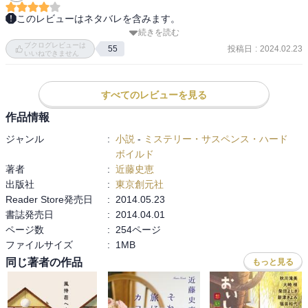
このレビューはネタバレを含みます。
続きを読む
「ビストロ・パ・マル」で繰り広げられる7話の短編集

ブクログレビューは
お客さんの悩みや秘密の謎を解いてくれて、少し優しい気持になれ
投稿日
:
2024.02.23
55
いいねできません
る。

どの話にも、美味しそうなフランス料理が登場。知らない料理もた
くさんあったので、興味深かった。食べてみたいー。

すべてのレビューを見る
そしてお店の雰囲気も素敵だし、店で働く人々も個性的で、食事を
作品情報
しながら少し会話をしてみたくなる。

ジャンル
:
小説
-
ミステリー・サスペンス・ハード
好きな話は

ボイルド
「ガレット・デ・ロワの秘密」

著者
:
近藤史恵
      志村さん、可愛いわ〜。

出版社
:
東京創元社
「オッソ・イラティをめぐる不和」

Reader Store発売日
:
2014.05.23
       その態度の積み重ね、そりゃあそうなるよ。

書誌発売日
:
2014.04.01
「理不尽な酔っぱらい」

ページ数
:
254ページ
       オチがよかった。クスっと笑えた。

ファイルサイズ
:
1MB
「割り切れないチョコレート」

       数字の意味にぐっときた。
同じ著者の作品
もっと見る