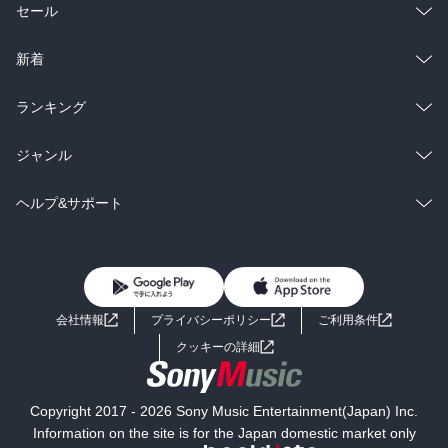
総合
コミック
セール
ラノベ
小説
総合
コミック
新着
雑誌・グラビア
ビジネス・実用
ラノベ
小説
総合
コミック
ランキング
BL・TL
雑誌・グラビア
ビジネス・実用
ラノベ
小説
総合
コミック
ジャンル
BL・TL
雑誌・グラビア
ビジネス・実用
ラノベ
小説
コミック
男性コミック
ヘルプ&サポート
BL・TL
雑誌・グラビア
ビジネス・実用
女性コミック
コミック誌
初めての方へ
ヘルプ
BL・TL
ライトノベル
男子向けラノベ
よくあるご質問
お問い合わせ
会社情報
プライバシーポリシー
ご利用条件
女子向けラノベ
小説
利用規約
クッキーの詳細
国内小説
海外小説
Copyright 2017 - 2026 Sony Music Entertainment(Japan) Inc.
ミステリー
SF
Information on the site is for the Japan domestic market only