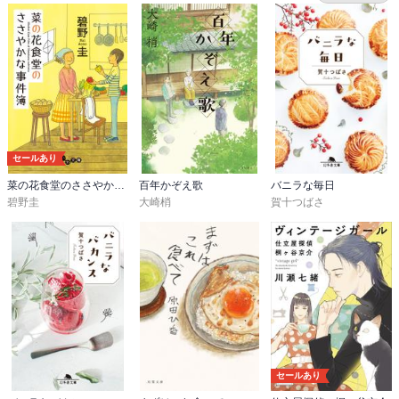
セールあり
菜の花食堂のささやかな事件簿
百年かぞえ歌
バニラな毎日
碧野圭
大崎梢
賀十つばさ
セールあり