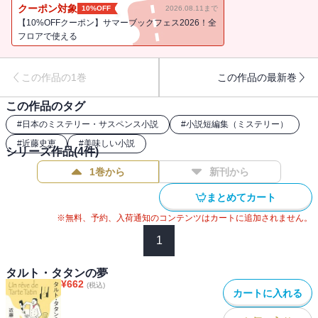
り。そんな彼が、客たちの巻き込まれた事件や不可解な出来事の謎
クーポン対象
10%OFF
2026.08.11まで
をあざやかに解く。常連の西田さんが体調を崩したわけは？ フラ
【10%OFFクーポン】サマーブックフェス2026！全
ンス人の恋人はなぜ最低のカスレをつくったのか？ 絶品料理の
フロアで使える
数々と極上のミステリをどうぞ！
この作品の1巻
この作品の最新巻
この作品のタグ
#
日本のミステリー・サスペンス小説
#
小説短編集（ミステリー）
#
近藤史恵
#
美味しい小説
シリーズ作品(
4
件)
1巻から
新刊から
まとめてカート
※無料、予約、入荷通知のコンテンツはカートに追加されません。
1
タルト・タタンの夢
¥
662
(税込)
カートに入れる