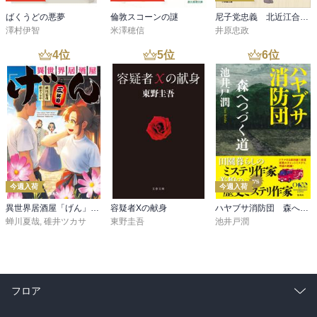
ばくうどの悪夢
倫敦スコーンの謎
尼子党忠義 北近江合戦心得〈八〉
澤村伊智
米澤穂信
井原忠政
4
位
5
位
6
位
今週入荷
今週入荷
異世界居酒屋「げん」三杯目
容疑者Xの献身
ハヤブサ消防団 森へつづく道
蝉川夏哉
,
碓井ツカサ
東野圭吾
池井戸潤
フロア