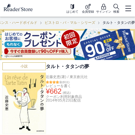
はじめて
会員登録
サインイン
検索
ペンス・ハードボイルド
ビストロ・パ・マル・シリーズ
タルト・タタンの夢
タルト・タタンの夢
小説
近藤史恵(著)
/
東京創元社
(
611
)
レビューを書く
¥
662
(税込)
クーポン利用対象商品
2014年05月23日
配信