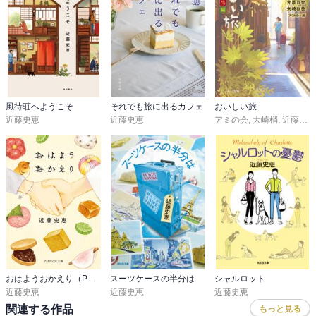
風待荘へようこそ
それでも旅に出るカフェ
おいしい旅
近藤史恵
近藤史恵
アミの会
,
大崎梢
,
近藤史恵
おはようおかえり（PHP文芸文庫）
スーツケースの半分は
シャルロット
近藤史恵
近藤史恵
近藤史恵
関連する作品
もっと見る