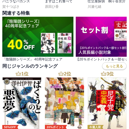
バニラなバカンス
まずはこれ食べて
仕立屋探偵 桐ヶ谷京介
賀十つばさ
原田ひ香
川瀬七緒
関連する特集
「陰陽師シリーズ」 40周年記念フェア
同じジャンルのランキング
もっと見る
1
位
2
位
3
位
50%OFF
20%ポイント
今週入荷