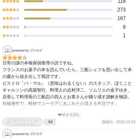
118
273
167
8
1
powered by ブクログ
日常の謎の本格探偵推理小説ですね。

フランスのお菓子の本を読んでいたら、三船シェフを思い出して本
の森から抜き出して再読です。

ビストロ「パ・マル」（意味はわるくない）のスタッフ、ぼくこと
ギャルソンの高築智行、料理人の志村洋二、ソムリエの金子ゆき、
店長して料理長の三船忍の四人とお客さんが織り成す謎解き物語。

短編連作で、軽妙でユーモアにあふれた心温まる作品です。

フランス料理と言っても地方の家族料理が主体で、肩の凝らない親
続きを読む
しみやすい店作りと、お客さんと楽しむ時間を大切にする雰囲気を
ブクログレビューは
投稿日
:
2022.10.22
64
持ったちょっと小粋な店内で起きる出来事の物語。

いいねできません
出てくる料理にも興味はつきません。

powered by ブクログ
近藤さんの作品の愛着はつきませんね。