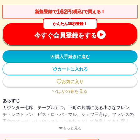
162
新規登録で
円(税込)で買える！
かんたん30秒登録！
今すぐ会員登録をする
購入手続きに進む
カートに入れる
お気に入り
ほかの巻を見る
あらすじ
カウンター七席、テーブル五つ。下町の片隅にある小さなフレン
チ・レストラン、ビストロ・パ・マル。シェフ三舟は、フランスの
田舎のオーベルジュやレストランを転々として修業してきた変人。
無精髭を生やし、髪を後ろで束ねた無口なシェフの料理は、気取ら
もっと見る
ない、本当にフランス料理が好きな客の心と舌をつかむものばか