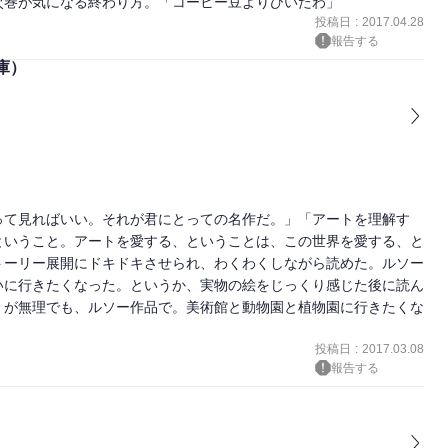
次巻が気になる終わり方。「コーヒー豆よりひいたわ」
投稿日
:
2017.04.28
報告する
庫）
って見ればいい。それが君にとっての名作だ。」「アートを理解す
ということ。アートを愛する、ということは、この世界を愛する、と
トーリー展開にドキドキさせられ、わくわくしながら読めた。ルソー
いに行きたくなった。というか、実物の絵をじっくり感じた後に読ん
」が無理でも、ルソー作品で。美術館と動物園と植物園に行きたくな
投稿日
:
2017.03.08
報告する