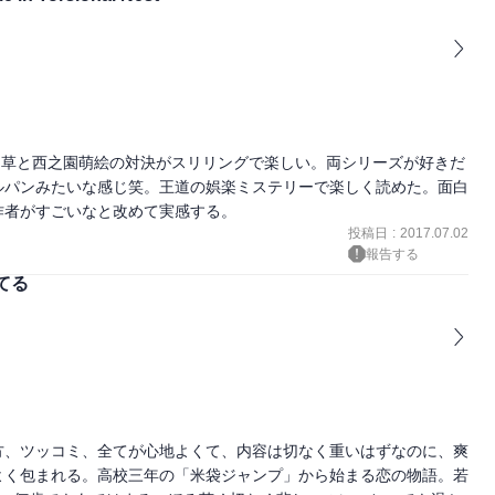
呂草と西之園萌絵の対決がスリリングで楽しい。両シリーズが好きだ
ルパンみたいな感じ笑。王道の娯楽ミステリーで楽しく読めた。面白
作者がすごいなと改めて実感する。
投稿日
:
2017.07.02
報告する
てる
方、ツッコミ、全てが心地よくて、内容は切なく重いはずなのに、爽
よく包まれる。高校三年の「米袋ジャンプ」から始まる恋の物語。若