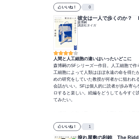
いいね！
0
彼女は一人で歩くのか？ 
森博嗣
講談社タイガ
人間と人工細胞の違いはいったいどこに
森博嗣のSFシリーズ一作目。人工細胞で作
工細胞によって人類はほぼ永遠の命を得た
めの研究をしていた教授が何者かに狙われ
会話がいい。SFは個人的に読者が歩み寄ら
ロすると楽しい。続編をどうしても今すぐ
てみたい。

と感想の当初は思ったが、人工知能や人工
そろそろ続編が読みたい。
いいね！
1
捩れ屋敷の利鈍 The Riddle i