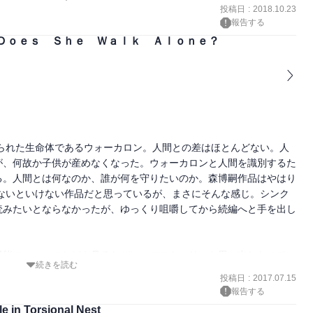
投稿日
:
2018.10.23
報告する
Ｄｏｅｓ Ｓｈｅ Ｗａｌｋ Ａｌｏｎｅ？
られた生命体であるウォーカロン。人間との差はほとんどない。人
が、何故か子供が産めなくなった。ウォーカロンと人間を識別するた
る。人間とは何なのか、誰が何を守りたいのか。森博嗣作品はやはり
ないといけない作品だと思っているが、まさにそんな感じ。シンク
読みたいとならなかったが、ゆっくり咀嚼してから続編へと手を出し
機能のニュースなどを見るたびにこのストーリーを思い出したので、
続きを読む
投稿日
:
2017.07.15
報告する
n Torsional Nest