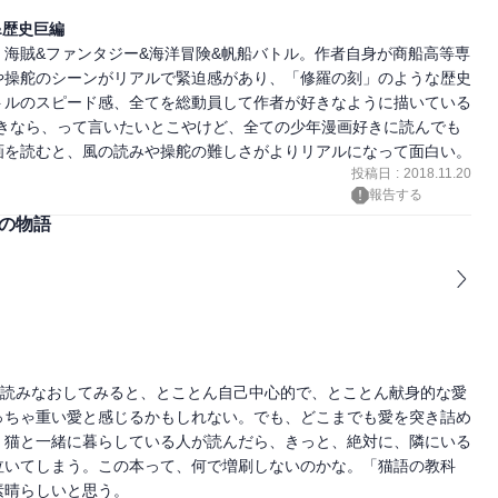
&歴史巨編
海賊&ファンタジー&海洋冒険&帆船バトル。作者自身が商船高等専
や操舵のシーンがリアルで緊迫感があり、「修羅の刻」のような歴史
トルのスピード感、全てを総動員して作者が好きなように描いている
E好きなら、って言いたいとこやけど、全ての少年漫画好きに読んでも
画を読むと、風の読みや操舵の難しさがよりリアルになって面白い。
投稿日
:
2018.11.20
報告する
ーの物語
て読みなおしてみると、とことん自己中心的で、とことん献身的な愛
っちゃ重い愛と感じるかもしれない。でも、どこまでも愛を突き詰め
。猫と一緒に暮らしている人が読んだら、きっと、絶対に、隣にいる
泣いてしまう。この本って、何で増刷しないのかな。「猫語の教科
素晴らしいと思う。