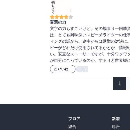
言葉の力
文字の力もすごいけど、その場限り一回勝
は、とても興味深いスピーチライターの仕
ィングの話から、途中からは選挙の対決に
ピーがどれだけ使用されてるかとか、情報
い。安直なストーリーですが、十分ワクワ
が自分に合っているのか、するりと世界観
いいね！
1
1
フロア
新着
総合
総合