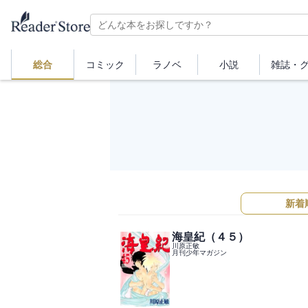
総合
コミック
ラノベ
小説
雑誌・
新着
海皇紀（４５）
川原正敏
月刊少年マガジン