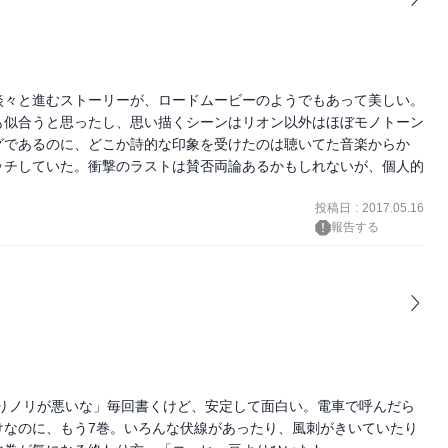
淡々と進むストーリーが、ロードムービーのようでもあって美しい。
も似合うと思ったし、思い描くシーンはリオン以外はほぼモノトーン
グであるのに、どこか詩的な印象を受けたのは聴いてた音楽からか
ッチしていた。衝撃のラストは賛否両論あるかもしれないが、個人的
投稿日
:
2017.05.16
報告する
よりノリが悪いな」毎回書くけど、安定して面白い。電車で呼んだら
けなのに、もう7巻。いろんな伏線があったり、風刺がきいていたり