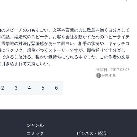
負のスピーチの力もすごい。文字や言葉の力に敬意を抱く自分として
事の話。結婚式のスピーチ、お客や会社を動かすためのコピーライテ
。選挙戦の対決は緊張感があって面白い。相手の状況や、キャッチコ
戦にワクワク。想像がつくストーリーですが、期待通りで十分楽し
クできるし泣ける。暖かい気持ちになれる本でした。この作者の文章
に引き込まれて気持ちいい。
投稿日
:
2017.03.08
報告する
2
3
4
5
6
ジャンル
コミック
ビジネス・経済