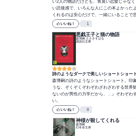
い2人の物語だけども、青臭い恋愛じゃな
い読後感で、いろんな人にこの本よかった
くれるのは安心だけで、一緒にいることで
いいね！
1
悪戯王子と猫の物語
森博嗣,ささきすばる
講談社文庫
詩のようなダークで美しいショートショー
森博嗣の詩のようなショートショート。印
うな、ぞくぞくぞわぞわざわざわする世界
ないのが男性の力学だから、…』ぞわぞわ
い。
いいね！
0
神様が殺してくれる
森博嗣
幻冬舎文庫