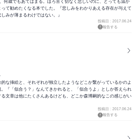
く、何歳でもあてはまる。ほろ苦く切なく悲しいのに、とっても温か
よって勧めたくなる本でした。『悲しみをわかりあえる存在が与えて
悲しみが薄まるわけではない。』
投稿日
:
2017.06.24
報告する
ト
象的な挿絵と、それぞれが独立したようなどこか繋がっているかのよ
観。『「似合う？」なんてきかれると、「似合うよ」としか答えられ
する文章は他にたくさんあるけども、どこか森博嗣的なこの感じがい
投稿日
:
2017.06.24
報告する