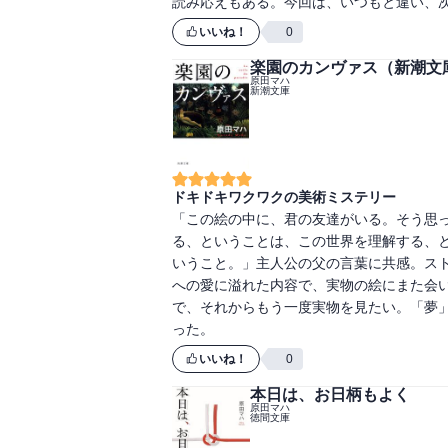
読み応えもある。今回は、いつもと違い、
いいね！
0
楽園のカンヴァス（新潮文
原田マハ
新潮文庫
ドキドキワクワクの美術ミステリー
「この絵の中に、君の友達がいる。そう思
る、ということは、この世界を理解する、
いうこと。」主人公の父の言葉に共感。ス
への愛に溢れた内容で、実物の絵にまた会
で、それからもう一度実物を見たい。「夢
った。
いいね！
0
本日は、お日柄もよく
原田マハ
徳間文庫