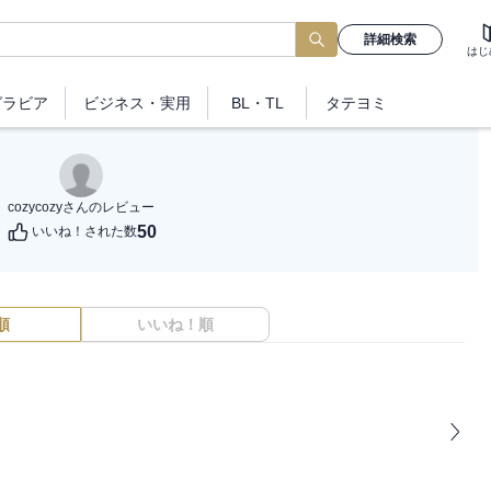
詳細検索
はじ
グラビア
ビジネス
・実用
BL・TL
タテヨミ
cozycozy
さんのレビュー
50
いいね！された数
順
いいね！順