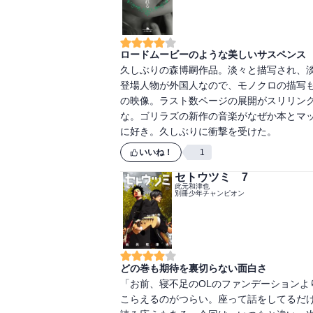
ロードムービーのような美しいサスペンス
久しぶりの森博嗣作品。淡々と描写され、
登場人物が外国人なので、モノクロの描写
の映像。ラスト数ページの展開がスリリン
な。ゴリラズの新作の音楽がなぜか本とマ
に好き。久しぶりに衝撃を受けた。
いいね！
1
セトウツミ 7
此元和津也
別冊少年チャンピオン
どの巻も期待を裏切らない面白さ
「お前、寝不足のOLのファンデーション
こらえるのがつらい。座って話をしてるだ