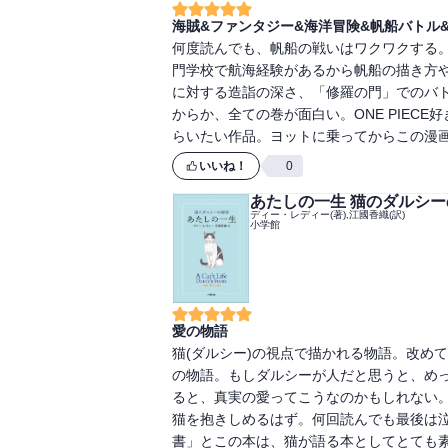
海賊&ファンタジー&海洋冒険&帆船バトル
何度読んでも、帆船の戦いはワクワクする。
門学校で航海経験があるから帆船の描き方
に対する造詣の深さ、「修羅の門」でのバ
からか、全ての巻が面白い。ONE PIEC
らいたい作品。ヨットに乗ってからこの漫
いいね！
0
あたしの一生 猫のダルシ
ディー・レディー(著),江國香織(訳)
小学館
愛の物語
猫(ダルシー)の視点で描かれる物語。改め
の物語。もしダルシーが人だと思うと、め
ると、真実の愛ってこうなのかもしれない
猫を抱きしめるはず。何回読んでも最後は
書」とこの本は、猫が語る本としてとても