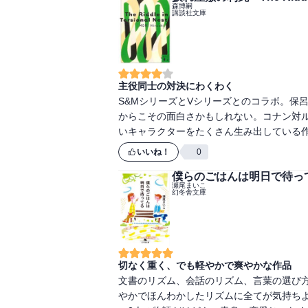
森博嗣
講談社文庫
主役同士の対決にわくわく
S&MシリーズとVシリーズとのコラボ。保
からこその面白さかもしれない。コナン対
いキャラクターをたくさん生み出している
いいね！
0
僕らのごはんは明日で待っ
瀬尾まいこ
幻冬舎文庫
切なく重く、でも軽やかで爽やかな作品
文書のリズム、会話のリズム、言葉の選び
やかでほんわかしたリズムに全てが気持ち