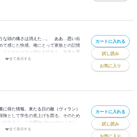
うな頭の痛さは消えた…。 ああ…思い出
カートに入れる
めて感じた快感。俺にとって家族との記憶
。こんなヒーロー溢れる社会も、未来も要
試し読み
よ!!
全て表示する
お気に入り
裏に得た情報。来たる日の敵（ヴィラン）
カートに入れる
保険として学生の底上げを図る。そのため
いだろう！ この現No.1ヒーロー（エン
試し読み
人を徹底的に鍛え上げてやる！ “Plus
全て表示する
お気に入り