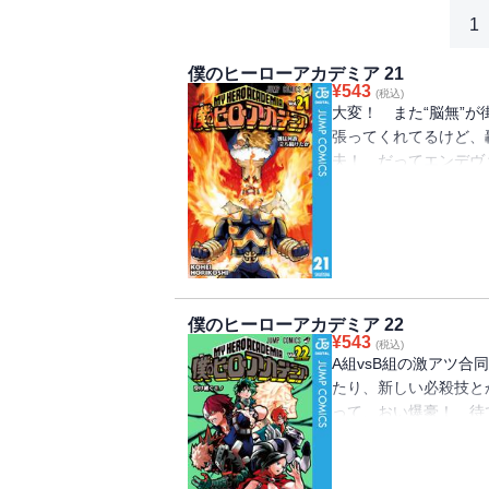
1
僕のヒーローアカデミア 21
¥
543
(税込)
大変！ また“脳無”
張ってくれてるけど、
夫！ だってエンデヴ
信じて応援しよ！ “Plus U
僕のヒーローアカデミア 22
¥
543
(税込)
A組vsB組の激アツ合
たり、新しい必殺技と
って、おい爆豪！ 待
な！ “Plus Ultra”!!