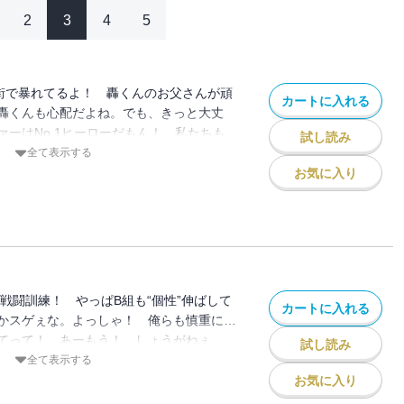
2
3
4
5
が街で暴れてるよ！ 轟くんのお父さんが頑
カートに入れる
轟くんも心配だよね。でも、きっと大丈
ァーはNo.1ヒーローだもん！ 私たちも
試し読み
ltra”!!
全て表示する
お気に入り
同戦闘訓練！ やっぱB組も“個性”伸ばして
カートに入れる
かスゲぇな。よっしゃ！ 俺らも慎重に…
てって！ あーもう！ しょうがねぇ
試し読み
全て表示する
お気に入り