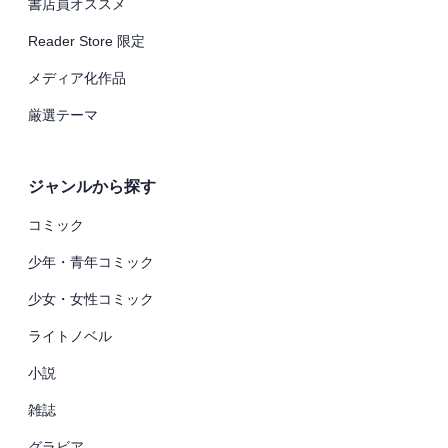
書店員オススメ
Reader Store 限定
メディア化作品
厳選テーマ
ジャンルから探す
コミック
少年・青年コミック
少女・女性コミック
ライトノベル
小説
雑誌
グラビア