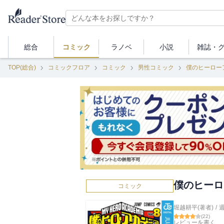
総合
コミック
ラノベ
小説
雑誌・
TOP(総合)
コミックフロア
コミック
男性コミック
僕のヒーロー
僕のヒーロ
コミック
堀越耕平(著者)
/
(
22
)
レビューを書く