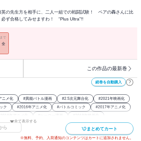
雄英の先生方を相手に、二人一組での戦闘試験！ ペアの轟さんに比
格してみせますわ！ “Plus Ultra”!!
11まで
！全
この作品の最新巻
続巻を自動購入
年アニメ化
#
異能バトル漫画
#
2.5次元舞台化
#
2021年映画化
ミック
#
2016年アニメ化
#
バトルコミック
#
2017年アニメ化
#
2018年アニメ化
#
ヒーロー漫画
#
2018年映画化
全て表示する
から
まとめてカート
※無料、予約、入荷通知のコンテンツはカートに追加されません。