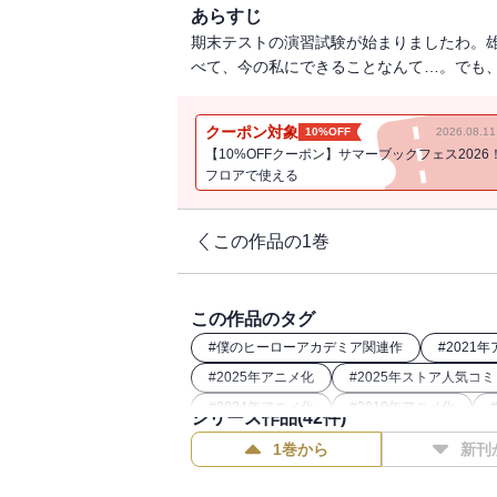
あらすじ
期末テストの演習試験が始まりましたわ。
べて、今の私にできることなんて…。でも、必ず合
クーポン対象
10%OFF
2026.08.
【10%OFFクーポン】サマーブックフェス2026
フロアで使える
この作品の1巻
この作品のタグ
#
僕のヒーローアカデミア関連作
#
2021
#
2025年アニメ化
#
2025年ストア人気コ
#
2024年アニメ化
#
2019年アニメ化
シリーズ作品(
42
件)
#
2022年アニメ化
#
2024年映画化
1巻から
新刊