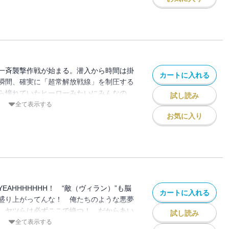
一斉襲撃作戦が始まる。潜入から時間は掛
カートに入れる
瞬間、確実に「超常解放戦線」を制圧する
ら憧れていたヒーローみたいにみんなの
試し読み
く！ “Plus Ultra”!!
全て表示する
お気に入り
EAHHHHHHH！ “敵（ヴィラン）”も脳
カートに入れる
盛り上がってんな！ 俺たちのような悪夢
、ヤツらは必ずここで絶つ！ だからあい
試し読み
に起こすわけにはいかねぇ！ “Plus
全て表示する