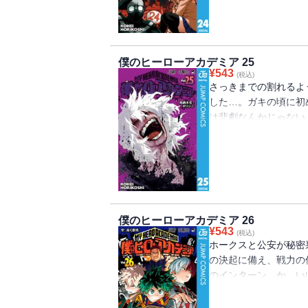
僕のヒーローアカデミア 25
¥
543
(税込)
さっきまでの割れるよ
した…。ガキの頃に初
は悲劇なんかじゃない
らない…全部ぶっ壊れろ
僕のヒーローアカデミア 26
¥
543
(税込)
ホークスと公安が秘密
の決起に備え、戦力の
のインターン…か。い
デヴァー）がお前たち3
Ultra”!!