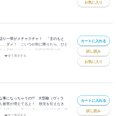
お気に入り
辺り一帯がメチャクチャ！ 「主のもと
カートに入れる
……ダメ！ こいつが街に降りたら、ひと
生も危険じゃない！ 蛇腔病院側で何
試し読み
れぇぇええええ!! “Plus Ultra”!!
全て表示する
お気に入り
な事になっちゃうの!? 大型敵（ヴィラ
カートに入れる
ん被害が増えてるよ！ 状況を伝えなき
てる皆に！ 守らなきゃ…一人でも多く避
試し読み
ぐんだ…倒れていった仲間の想いを！ 私
全て表示する