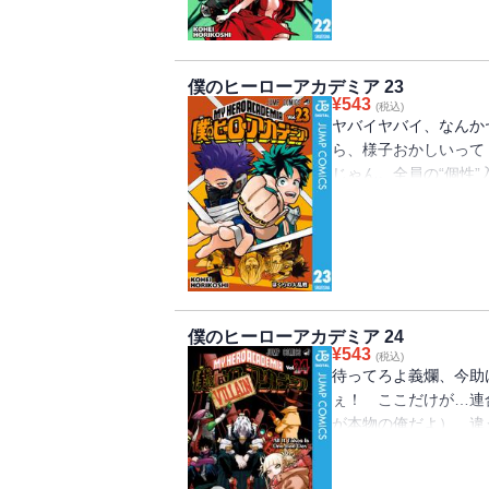
僕のヒーローアカデミア 23
¥
543
(税込)
ヤバイヤバイ、なんか
ら、様子おかしいって
じゃん。全員の“個性
どっちが勝つんだよ!? “Plu
僕のヒーローアカデミア 24
¥
543
(税込)
待ってろよ義爛、今助
ぇ！ ここだけが…連
が本物の俺だよ） 
覚悟しろよ異能解放軍！ “Pl