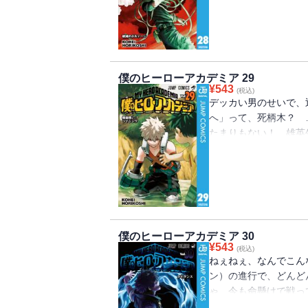
Ultra”!!
僕のヒーローアカデミア 29
¥
543
(税込)
デッカい男のせいで、
へ」って、死柄木？ 
たまりもない！ 雄英
が!? い・い・か・ら、止ま
僕のヒーローアカデミア 30
¥
543
(税込)
ねぇねぇ、なんでこん
ン）の進行で、どんど
ゃ…今も命懸けで戦っ
難できるように！ 繋