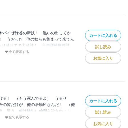
ヤバイぜ緑谷の新技！ 黒いの出してか
カートに入れる
！ うおっ!? 他の奴らも集まって来てん
”入り乱れての大乱戦！ 合同訓練最終戦、
試し読み
s Ultra”!!
全て表示する
お気に入り
ける！ （もう死んでるよ） うるせ
カートに入れる
合の皆だけが、俺の居場所なんだ！ （俺
違う…違う…俺は絶対に仲間を殺さねぇ！
試し読み
us Ultra”!!
全て表示する
お気に入り