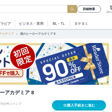
詳細検索
はじ
グラビア
ビジネス
・実用
BL・TL
タテヨミ
アカデミア
僕のヒーローアカデミア 8
ーアカデミア 8
週刊少年ジャンプ
購入手続きに進む