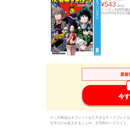
¥
543
(税込)
クーポン利用対象
2016年04月04日
新規
今す
※この商品はタブレットなど大きなディスプレイを
文字だけを拡大することや、文字列のハイライト、