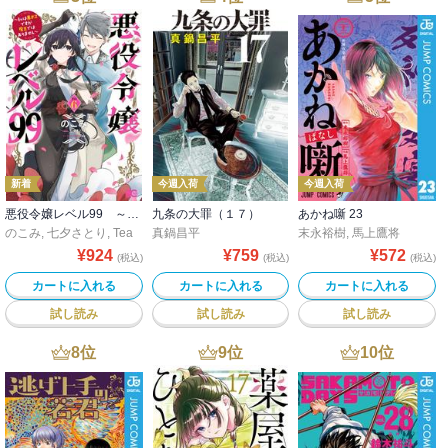
新着
今週入荷
今週入荷
悪役令嬢レベル99 ～私は裏ボスですが魔王ではありません～ その６
九条の大罪（１７）
あかね噺 23
のこみ
,
転
,
七夕さとり
,
Tea
真鍋昌平
末永裕樹
,
馬上鷹将
¥
924
¥
759
¥
572
(税込)
(税込)
(税込)
カートに入れる
カートに入れる
カートに入れる
試し読み
試し読み
試し読み
8
位
9
位
10
位