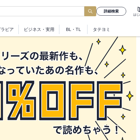
詳細検索
はじ
グラビア
ビジネス
・実用
BL・TL
タテヨミ