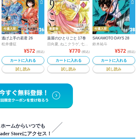
今週入荷
最新巻
今週入荷
逃げ上手の若君 26
薬屋のひとりごと 17巻
SAKAMOTO DAYS 28
世蘭
松井優征
,
田中ドリル
,
御手元
,
吉河美希
日向夏
,
鈴木央
,
ねこクラゲ
,
ヒロユキ
,
七緒一綺
,
五十嵐正邦
鈴木祐斗
,
しのとうこ
,
安田剛士
,
澤田コ
¥
572
¥
770
¥
572
(税込)
(税込)
(税込)
カートに入れる
カートに入れる
カートに入れる
試し読み
試し読み
試し読み
ホームからいつでも
eader Storeにアクセス！