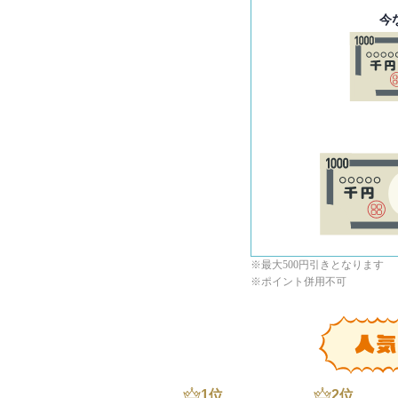
今
※最大500円引きとなります
※ポイント併用不可
1
位
2
位