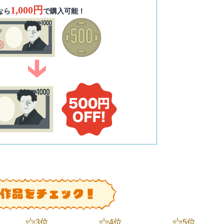
1,000円
なら
で購入可能！
3
位
4
位
5
位