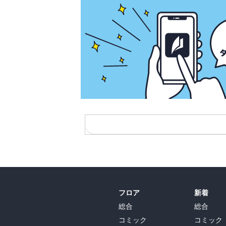
フロア
新着
総合
総合
コミック
コミック