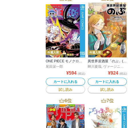
今週入荷
今週入荷
ONE PIECE モノクロ版 115
異世界居酒屋「のぶ」(22)
尾田栄一郎
蝉川夏哉
,
ヴァージニア二等兵
¥
594
¥
924
(税込)
(税込)
カートに入れる
カートに入れる
試し読み
試し読み
6
位
7
位