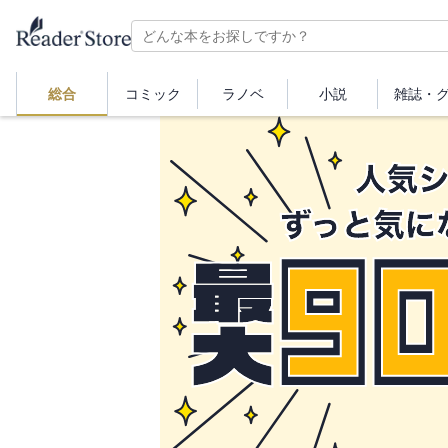
総合
コミック
ラノベ
小説
雑誌・