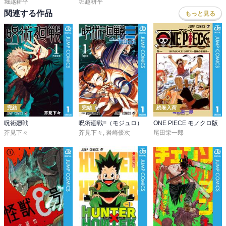
堀越耕平
堀越耕平
関連する作品
もっと見る
完結
完結
続巻入荷
呪術廻戦
呪術廻戦≡（モジュロ）
ONE PIECE モノクロ版
芥見下々
芥見下々
,
岩崎優次
尾田栄一郎