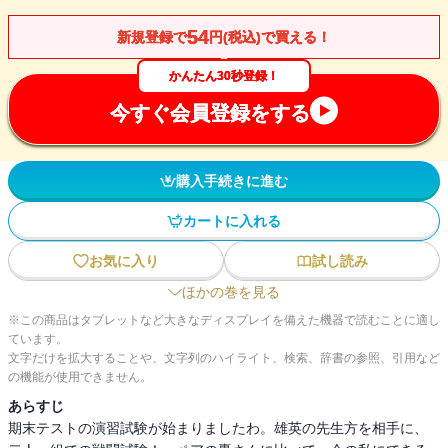
54
新規登録で
円(税込)で買える！
かんたん30秒登録！
今すぐ会員登録をする
購入手続きに進む
カートに入れる
お気に入り
試し読み
ほかの巻を見る
※この商品はタブレットなど大きなディスプレイを備えた機器で読むことに適し
ています。
文字だけを拡大することや、文字列のハイライト、検索、辞書の参照、引用など
の機能が使用できません。
あらすじ
期末テストの演習試験が始まりましたわ。雄英の先生方を相手に、