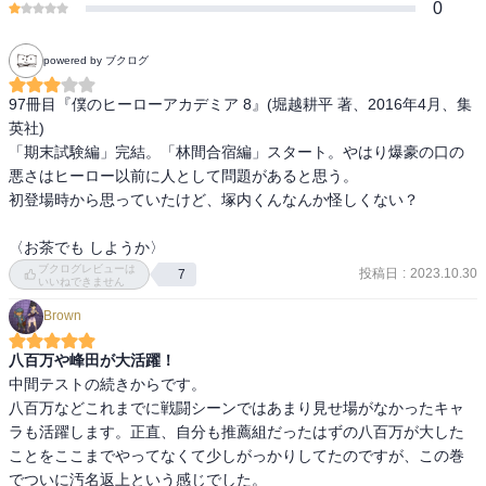
0
powered by ブクログ
97冊目『僕のヒーローアカデミア 8』(堀越耕平 著、2016年4月、集
英社)

「期末試験編」完結。「林間合宿編」スタート。やはり爆豪の口の
悪さはヒーロー以前に人として問題があると思う。

初登場時から思っていたけど、塚内くんなんか怪しくない？

〈お茶でも しようか〉
ブクログレビューは
投稿日
:
2023.10.30
7
いいねできません
Brown
八百万や峰田が大活躍！
中間テストの続きからです。

八百万などこれまでに戦闘シーンではあまり見せ場がなかったキャ
ラも活躍します。正直、自分も推薦組だったはずの八百万が大した
ことをここまでやってなくて少しがっかりしてたのですが、この巻
でついに汚名返上という感じでした。
