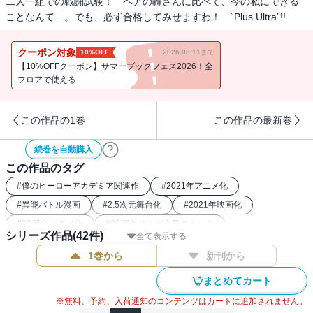
二人一組での戦闘試験！ ペアの轟さんに比べて、今の私にできる
ことなんて…。でも、必ず合格してみせますわ！ “Plus Ultra”!!
クーポン対象
10%OFF
2026.08.11まで
【10%OFFクーポン】サマーブックフェス2026！全
フロアで使える
この作品の1巻
この作品の最新巻
続巻を自動購入
この作品のタグ
#
僕のヒーローアカデミア関連作
#
2021年アニメ化
#
異能バトル漫画
#
2.5次元舞台化
#
2021年映画化
#
2025年アニメ化
#
2025年ストア人気コミック
シリーズ作品(
42
件)
全て表示する
#
2016年アニメ化
#
バトルコミック
#
2017年アニメ化
1巻から
新刊から
#
2024年アニメ化
#
2019年アニメ化
#
2018年アニメ化
#
ヒーロー漫画
#
2018年映画化
#
2022年アニメ化
まとめてカート
#
2024年映画化
※無料、予約、入荷通知のコンテンツはカートに追加されません。