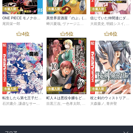
今週入荷
今週入荷
今週入荷
ONE PIECE モノクロ版 115
異世界居酒屋「のぶ」(22)
信じていた仲間達にダンジョン奥地で殺されかけたがギフト『無限ガチャ』でレベル９９９９の仲間達を手に入れて元パーティーメンバーと世界に復讐＆『ざまぁ！』します！（２３）
尾田栄一郎
蝉川夏哉
,
ヴァージニア二等兵
大前貴史
,
転
,
明鏡シスイ
,
ｔｅ
4
位
5
位
6
位
今週入荷
今週入荷
今週入荷
転生したら第七王子だったので、気ままに魔術を極めます（２４）
町人Ａは悪役令嬢をどうしても救いたい ～どぶと空と氷の姫君～１０【電子書店共通特典イラスト付】
杖と剣のウィストリア（１６）
石沢庸介
,
謙虚なサークル
,
メル。
目黒三吉
,
一色孝太郎
,
Parum
大森藤ノ
,
青井聖
フロア