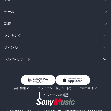
総合
コミック
セール
ラノベ
小説
総合
コミック
新着
雑誌・グラビア
ビジネス・実用
ラノベ
小説
総合
コミック
ランキング
BL・TL
雑誌・グラビア
ビジネス・実用
ラノベ
小説
総合
コミック
ジャンル
BL・TL
雑誌・グラビア
ビジネス・実用
ラノベ
小説
コミック
男性コミック
ヘルプ&サポート
BL・TL
雑誌・グラビア
ビジネス・実用
女性コミック
コミック誌
初めての方へ
ヘルプ
BL・TL
ライトノベル
男子向けラノベ
よくあるご質問
お問い合わせ
会社情報
プライバシーポリシー
ご利用条件
女子向けラノベ
小説
利用規約
クッキーの詳細
国内小説
海外小説
Copyright 2017 - 2026 Sony Music Entertainment(Japan) Inc.