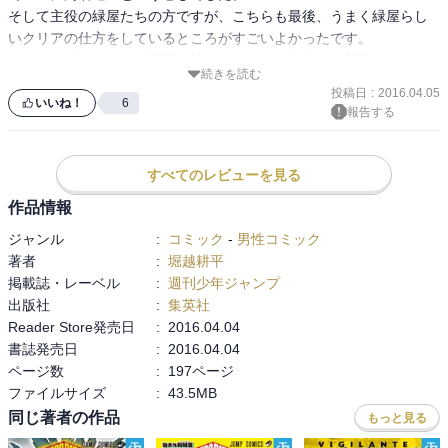
そして主役の緑屋たちの方ですが、こちらも最後、うまく緑屋らし
いクリアの仕方をしているところがすごいよかったです。

あとがんばってたのが峰田！彼もここまであまりいい印象ではなか
続きを読む
ったのですが、この巻では緑屋の影響などを受け、成長している姿
投稿日
:
2016.04.05
がしっかり見れよかったです。

いいね！
6
報告する
今回の話は何人かのキャラのテストに集中して映しているところが
無駄に長くなることもなく、いい感じに全体的に楽しめる長さです
ごいよかったように思います。

すべてのレビューを見る
この巻から次の内容にも入っていきますが、それもすごい楽しみで
作品情報
す。
ジャンル
:
コミック
-
男性コミック
著者
:
堀越耕平
掲載誌・レーベル
:
週刊少年ジャンプ
出版社
:
集英社
Reader Store発売日
:
2016.04.04
書誌発売日
:
2016.04.04
ページ数
:
197ページ
ファイルサイズ
:
43.5MB
同じ著者の作品
もっと見る