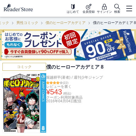
はじめて
会員登録
サインイン
検索
ミック
男性コミック
僕のヒーローアカデミア
僕のヒーローアカデミア 8
僕のヒーローアカデミア 8
コミック
堀越耕平(著者)
/
週刊少年ジャンプ
(
22
)
レビューを書く
¥
543
(税込)
クーポン利用対象商品
2016年04月04日
配信