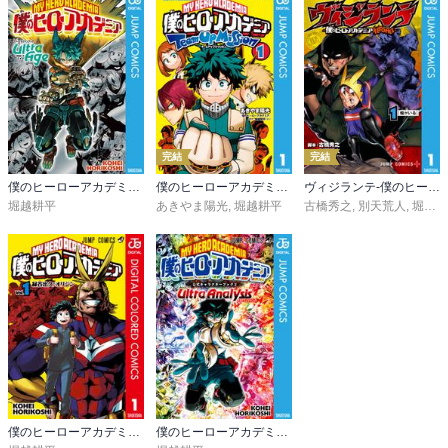
完結
完結
僕のヒーローアカデミア ファイナルファンブック Ultra Age
僕のヒーローアカデミア チームアップミッション
ヴィジランテ-僕のヒーローアカデミア ILLEGALS-
堀越耕平
あきやま陽光
,
堀越耕平
古橋秀之
,
別天荒人
,
堀越耕平
僕のヒーローアカデミア カラー版
僕のヒーローアカデミア公式キャラクターブック2 Ultra Analysis