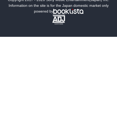
ミステリー
SF
Information on the site is for the Japan domestic market only
powered by
歴史・時代小説
文学
雑誌
グラビア写真集
ボーイズラブ
ティーンズラブ
人文・思想・歴史
社会・政治・法律
ビジネス・経済
サイエンス・テクノロジー
コンピュータ・情報
くらし・家庭
料理・酒
ファッション・美容・ダイエット
ホビー&カルチャー
スポーツ・アウトドア
地図・ガイド
エンターテイメント