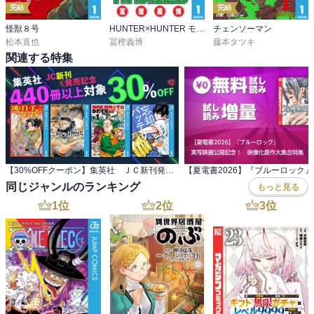
完結
完結
怪獣８号
HUNTER×HUNTER モノクロ版
チェンソーマン
松本直也
冨樫義博
藤本タツキ
関連する特集
【30%OFFクーポン】集英社 ＪＣ新刊発売記念 440冊以上対象
同じジャンルのランキング
もっと見る
1
位
2
位
3
位