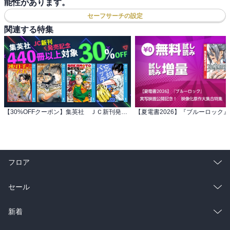
能性があります。
セーフサーチの設定
関連する特集
【30%OFFクーポン】集英社 ＪＣ新刊発売記念 440冊以上対象
フロア
総合
コミック
セール
ラノベ
小説
総合
コミック
新着