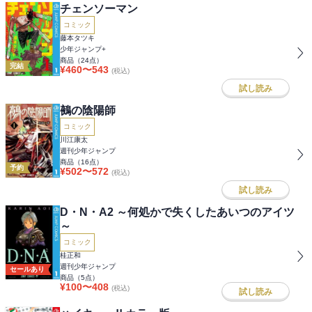
チェンソーマン
コミック
藤本タツキ
少年ジャンプ+
商品（
24
点）
完結
¥
460
〜
543
(税込)
試し読み
鵺の陰陽師
コミック
川江康太
週刊少年ジャンプ
商品（
16
点）
予約
¥
502
〜
572
(税込)
試し読み
D・N・A2 ～何処かで失くしたあいつのアイツ
～
コミック
桂正和
週刊少年ジャンプ
セールあり
商品（
5
点）
¥
100
〜
408
(税込)
試し読み