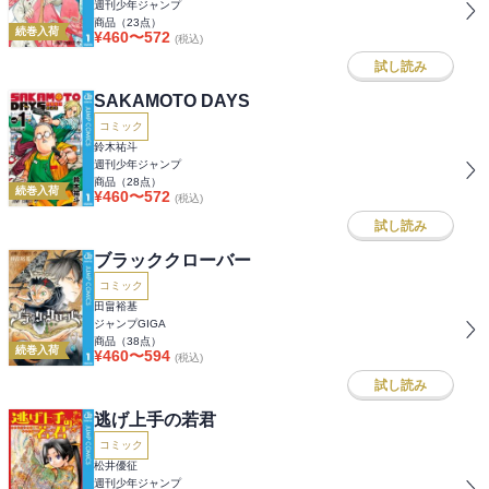
週刊少年ジャンプ
商品（
23
点）
続巻入荷
¥
460
〜
572
(税込)
試し読み
SAKAMOTO DAYS
コミック
鈴木祐斗
週刊少年ジャンプ
商品（
28
点）
続巻入荷
¥
460
〜
572
(税込)
試し読み
ブラッククローバー
コミック
田畠裕基
ジャンプGIGA
商品（
38
点）
続巻入荷
¥
460
〜
594
(税込)
試し読み
逃げ上手の若君
コミック
松井優征
週刊少年ジャンプ