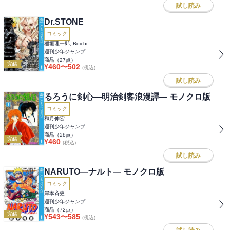
試し読み
Dr.STONE
コミック
稲垣理一郎, Boichi
週刊少年ジャンプ
商品（
27
点）
完結
¥
460
〜
502
(税込)
試し読み
るろうに剣心―明治剣客浪漫譚― モノクロ版
コミック
和月伸宏
週刊少年ジャンプ
商品（
28
点）
完結
¥
460
(税込)
試し読み
NARUTO―ナルト― モノクロ版
コミック
岸本斉史
週刊少年ジャンプ
商品（
72
点）
完結
¥
543
〜
585
(税込)