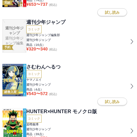
商品（
74
点）
完結
¥
653
〜
737
(税込)
試し読み
週刊少年ジャンプ
週刊少年ジ
コミック
ャンプ
週刊少年ジャンプ編集部
週刊少年ジ
週刊少年ジャンプ
ャンプ編集
商品（
16
点）
予約
部
¥
320
〜
340
(税込)
さむわんへるつ
コミック
ヤマノエイ
週刊少年ジャンプ
商品（
4
点）
続巻入荷
¥
543
〜
572
(税込)
試し読み
HUNTER×HUNTER モノクロ版
コミック
冨樫義博
週刊少年ジャンプ
商品（
39
点）