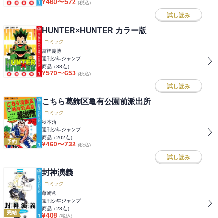
¥
460
〜
572
(税込)
試し読み
HUNTER×HUNTER カラー版
コミック
冨樫義博
週刊少年ジャンプ
商品（
38
点）
¥
570
〜
653
(税込)
試し読み
こちら葛飾区亀有公園前派出所
コミック
秋本治
週刊少年ジャンプ
商品（
202
点）
予約
¥
460
〜
732
(税込)
試し読み
封神演義
コミック
藤崎竜
週刊少年ジャンプ
商品（
23
点）
完結
¥
408
(税込)