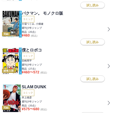
試し読み
バクマン。 モノクロ版
コミック
大場つぐみ, 小畑健
週刊少年ジャンプ
商品（
20
点）
完結
¥
460
(税込)
試し読み
僕とロボコ
コミック
宮崎周平
週刊少年ジャンプ
商品（
27
点）
続巻入荷
¥
460
〜
572
(税込)
試し読み
SLAM DUNK
コミック
井上雄彦
週刊少年ジャンプ
商品（
20
点）
完結
¥
575
〜
680
(税込)