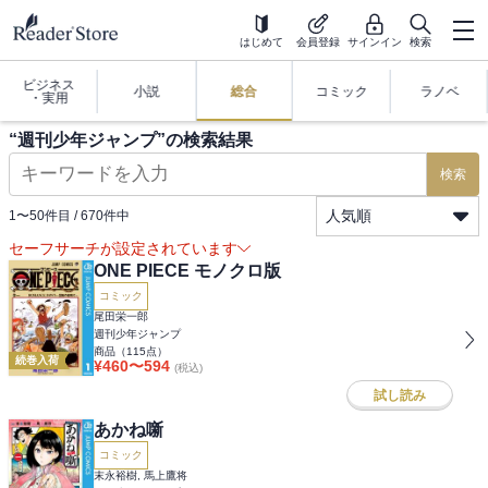
はじめて
会員登録
サインイン
検索
ビジネス
小説
総合
コミック
ラノベ
・実用
“
週刊少年ジャンプ
”の検索結果
検索
人気順
1
〜
50
件目 /
670
件中
セーフサーチが設定されています
ONE PIECE モノクロ版
コミック
尾田栄一郎
週刊少年ジャンプ
商品（
115
点）
続巻入荷
¥
460
〜
594
(税込)
試し読み
あかね噺
コミック
末永裕樹, 馬上鷹将