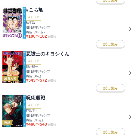
試し読み
#こち亀
コミック
秋本治
週刊少年ジャンプ
商品（
366
点）
¥
100
〜
102
(税込)
試し読み
悪祓士のキヨシくん
コミック
臼井彰一
週刊少年ジャンプ
商品（
9
点）
続巻入荷
¥
543
〜
572
(税込)
試し読み
呪術廻戦
コミック
芥見下々
週刊少年ジャンプ
商品（
30
点）
完結
¥
460
〜
543
(税込)
試し読み