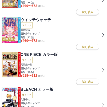
商品（
26
点）
続巻入荷
¥
460
〜
572
(税込)
試し読み
ウィッチウォッチ
コミック
篠原健太
週刊少年ジャンプ
商品（
27
点）
続巻入荷
¥
460
〜
572
(税込)
試し読み
ONE PIECE カラー版
コミック
尾田栄一郎
週刊少年ジャンプ
商品（
106
点）
¥
518
〜
612
(税込)
試し読み
BLEACH カラー版
コミック
久保帯人
週刊少年ジャンプ