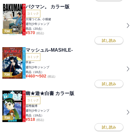
バクマン。 カラー版
コミック
大場つぐみ, 小畑健
週刊少年ジャンプ
商品（
20
点）
完結
¥
570
(税込)
試し読み
マッシュル-MASHLE-
コミック
甲本一
週刊少年ジャンプ
商品（
18
点）
完結
¥
460
〜
502
(税込)
試し読み
幽★遊★白書 カラー版
コミック
冨樫義博
週刊少年ジャンプ
商品（
19
点）
完結
¥
518
(税込)
試し読み