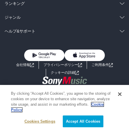
雑誌・グラビア
ビジネス・実用
ラノベ
小説
総合
コミック
ランキング
BL・TL
雑誌・グラビア
ビジネス・実用
ラノベ
小説
総合
コミック
ジャンル
BL・TL
雑誌・グラビア
ビジネス・実用
ラノベ
小説
コミック
男性コミック
ヘルプ&サポート
BL・TL
雑誌・グラビア
ビジネス・実用
女性コミック
コミック誌
初めての方へ
ヘルプ
BL・TL
ライトノベル
男子向けラノベ
よくあるご質問
お問い合わせ
会社情報
プライバシーポリシー
ご利用条件
女子向けラノベ
小説
利用規約
クッキーの詳細
国内小説
海外小説
Copyright 2017 - 2026 Sony Music Entertainment(Japan) Inc.
By clicking “Accept All Cookies”, you agree to the storing of
ミステリー
SF
Information on the site is for the Japan domestic market only
cookies on your device to enhance site navigation, analyze
powered by
site usage, and assist in our marketing efforts.
Cookie
Policy
歴史・時代小説
文学
Cookies Settings
絞り込み条件を変える
Accept All Cookies
雑誌
グラビア写真集