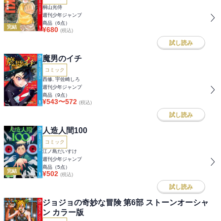
桐山光侍
週刊少年ジャンプ
商品（
6
点）
完結
¥
680
(税込)
試し読み
魔男のイチ
コミック
西修, 宇佐崎しろ
週刊少年ジャンプ
商品（
9
点）
¥
543
〜
572
(税込)
試し読み
人造人間100
コミック
江ノ島だいすけ
週刊少年ジャンプ
商品（
5
点）
完結
¥
502
(税込)
試し読み
ジョジョの奇妙な冒険 第6部 ストーンオーシャ
ン カラー版