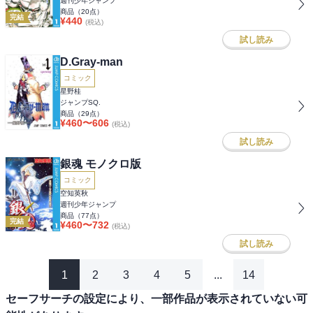
週刊少年ジャンプ
商品（
20
点）
完結
¥
440
(税込)
試し読み
D.Gray-man
コミック
星野桂
ジャンプSQ.
商品（
29
点）
¥
460
〜
606
(税込)
試し読み
銀魂 モノクロ版
コミック
空知英秋
週刊少年ジャンプ
商品（
77
点）
完結
¥
460
〜
732
(税込)
試し読み
1
2
3
4
5
...
14
セーフサーチの設定により、一部作品が表示されていない可