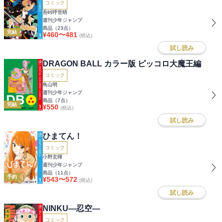
コミック
吾峠呼世晴
週刊少年ジャンプ
商品（
23
点）
完結
¥
460
〜
481
(税込)
試し読み
DRAGON BALL カラー版 ピッコロ大魔王編
コミック
鳥山明
週刊少年ジャンプ
商品（
7
点）
完結
¥
550
(税込)
試し読み
ひまてん！
コミック
小野玄暉
週刊少年ジャンプ
商品（
11
点）
予約
¥
543
〜
572
(税込)
試し読み
NINKU―忍空―
コミック