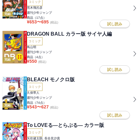
コミック
荒木飛呂彦
週刊少年ジャンプ
完結
商品（
17
点）
¥
653
〜
695
(税込)
試し読み
DRAGON BALL カラー版 サイヤ人編
コミック
鳥山明
週刊少年ジャンプ
商品（
4
点）
完結
¥
550
(税込)
試し読み
BLEACH モノクロ版
コミック
久保帯人
週刊少年ジャンプ
商品（
74
点）
完結
¥
543
〜
627
(税込)
試し読み
To LOVEる―とらぶる― カラー版
コミック
矢吹健太朗, 長谷見沙貴