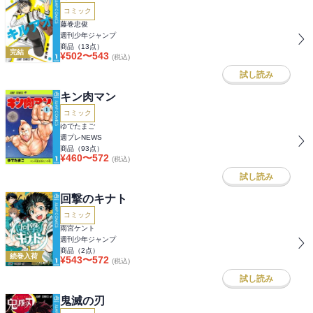
コミック
藤巻忠俊
週刊少年ジャンプ
商品（
13
点）
完結
¥
502
〜
543
(税込)
試し読み
キン肉マン
コミック
ゆでたまご
週プレNEWS
商品（
93
点）
¥
460
〜
572
(税込)
試し読み
回撃のキナト
コミック
雨宮ケント
週刊少年ジャンプ
商品（
2
点）
続巻入荷
¥
543
〜
572
(税込)
試し読み
鬼滅の刃