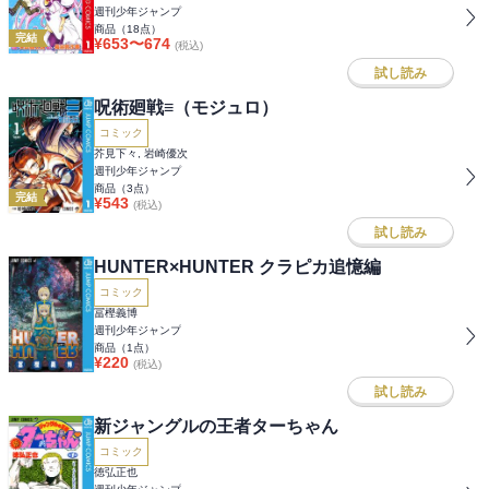
週刊少年ジャンプ
商品（
18
点）
完結
¥
653
〜
674
(税込)
試し読み
呪術廻戦≡（モジュロ）
コミック
芥見下々, 岩崎優次
週刊少年ジャンプ
商品（
3
点）
完結
¥
543
(税込)
試し読み
HUNTER×HUNTER クラピカ追憶編
コミック
冨樫義博
週刊少年ジャンプ
商品（
1
点）
¥
220
(税込)
試し読み
新ジャングルの王者ターちゃん
コミック
徳弘正也