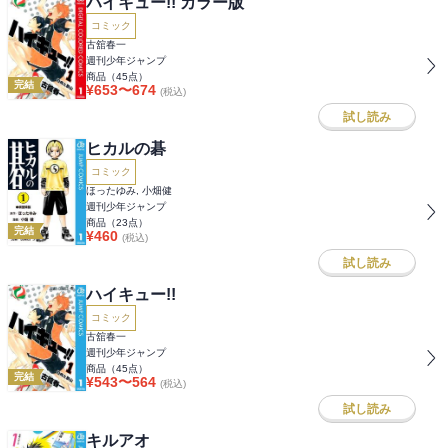
ハイキュー!! カラー版
コミック
古舘春一
週刊少年ジャンプ
商品（
45
点）
完結
¥
653
〜
674
(税込)
試し読み
ヒカルの碁
コミック
ほったゆみ, 小畑健
週刊少年ジャンプ
商品（
23
点）
完結
¥
460
(税込)
試し読み
ハイキュー!!
コミック
古舘春一
週刊少年ジャンプ
商品（
45
点）
完結
¥
543
〜
564
(税込)
試し読み
キルアオ