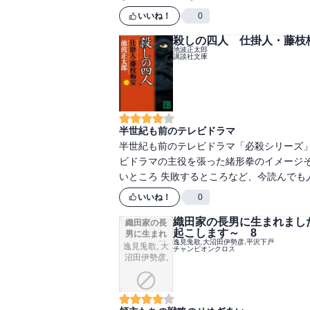
いいね！
0
殺しの四人 仕掛人・藤枝
池波正太郎
講談社文庫
半世紀も前のテレビドラマ
半世紀も前のテレビドラマ「必殺シリーズ
ビドラマの主役を張った緒形拳のイメージそ
いところ 失敗するところなど、今読んでも
いいね！
0
織田家の長男に生まれまし
織田家の長
起こします～ 8
男に生まれ
逸見兎歌,大沼田伊勢彦,平沢下戸
ました～戦
逸見兎歌, 大
チャンピオンクロス
国時代に転
沼田伊勢彦,
生したけ
平沢下戸
ど、死にた
くないので
改革を起こ