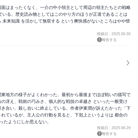
場面はまったくなく、一介の中小領主として周辺の領主たちとの戦略
ている。歴史読み物としてはこのやり方のほうが正道であることは
 未来知識 を活かして無双する という爽快感がないところはやや惜
投稿日
:
2025.06.30
報告する
関東地方の様子がよくわかった。最初から最後までほぼ戦いの描写で
の冴え、戦術の巧みさ、個人的な戦技の卓越さ といった一般受け
叩き合い、殺し合いに終止している。作者伊東潤が訴えたかった「下
れているが、主人公の行動を見ると、下剋上というよりは 都合の
いったようにしか思えない。
投稿日
:
2025.06.29
報告する