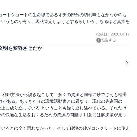
ョートショートの生命線であるオチの部分の切れ味もなかなかのも
というものが有り、現状肯定しようとするらしいが、なるほど真実を
投稿日
:
2026.04.17
報告する
文明を変容させたか
 利用方法から説き起こして、多くの資源と同様に砂でさえも枯渇
力がある。ありきたりの環境活動家とは異なり、現代の先進国の
上に成り立っている ということも繰り返し述べている。それだけ
の快適な生活をおくるための資源の問題は 用意には解決策が見つ
ているとは全く思わなかった。そして砂漠の砂がコンクリートに使え