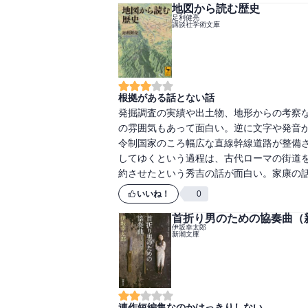
地図から読む歴史
足利健亮
講談社学術文庫
根拠がある話とない話
発掘調査の実績や出土物、地形からの考察
の雰囲気もあって面白い。逆に文字や発音
令制国家のころ幅広な直線幹線道路が整備
してゆくという過程は、古代ローマの街道を
約させたという秀吉の話が面白い。家康の
いいね！
0
首折り男のための協奏曲（
伊坂幸太郎
新潮文庫
連作短編集なのかはっきりしない