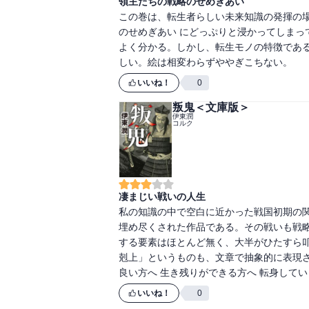
領主たちの戦略のせめぎあい
します～ 8
この巻は、転生者らしい未来知識の発揮の
のせめぎあい にどっぷりと浸かってしまっ
よく分かる。しかし、転生モノの特徴である
しい。絵は相変わらずややぎこちない。
いいね！
0
叛鬼＜文庫版＞
伊東潤
コルク
凄まじい戦いの人生
私の知識の中で空白に近かった戦国初期の
埋め尽くされた作品である。その戦いも戦略
する要素はほとんど無く、大半がひたすら
剋上」というものも、文章で抽象的に表現さ
良い方へ 生き残りができる方へ 転身して
いいね！
0