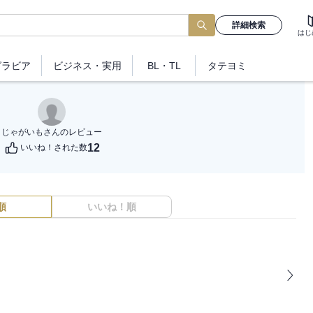
詳細検索
はじ
グラビア
ビジネス
・実用
BL・TL
タテヨミ
じゃがいも
さんのレビュー
12
いいね！された数
順
いいね！順