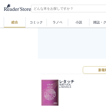
総合
コミック
ラノベ
小説
雑誌・
新着
レタッチ
我孫子武丸
e-NOVELS