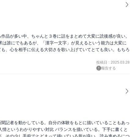
る作品が多い中、ちゃんと３巻に話をまとめて大変に読後感が良い。
求は誰にでもあるが、「漢字一文字」が見えるという能力は大変に
ても、心を相手に伝える大切さを歌い上げていてとても良い。もちろ
。
投稿日
:
2025.03.28
報告する
新聞記者を動かしている。自分の体験をもとに描いていることもあっ
人情というわかりやすい対比 バランスを描いている。下手に書くと
が、その少し手前でとどまって描いている所が良い。読み進めるにつ