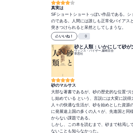
真実は
SFショートショートっぽい作品である。シ
のである。人間には誰しも正常化バイアス
突きつけられると呆然としてしまうな。
いいね！
0
砂と人類：いかにして砂が
ヴィンス・バイザー,藤崎百合
草思社
砂のマルサス
大部な著書であるが、砂の歴史的な位置づけ
し始めている という、言説には大変に説得
人々の快適な生活が、砂を始めとした資源の
に発展途上国の多くの人々が、先進国と同様
からない課題である。

しかし、この本を読むまで、砂まで枯渇し
ないことも知らなかった。