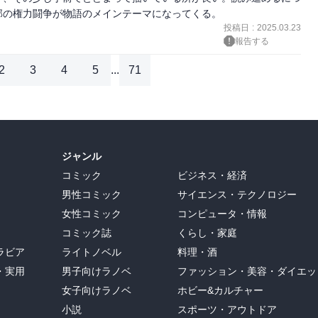
部の権力闘争が物語のメインテーマになってくる。
投稿日
:
2025.03.23
報告する
2
3
4
5
...
71
ジャンル
コミック
ビジネス・経済
男性コミック
サイエンス・テクノロジー
女性コミック
コンピュータ・情報
コミック誌
くらし・家庭
ラビア
ライトノベル
料理・酒
・実用
男子向けラノベ
ファッション・美容・ダイエッ
女子向けラノベ
ホビー&カルチャー
小説
スポーツ・アウトドア