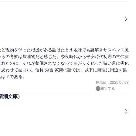
など現物を伴った根拠がある話はたとえ地味でも謎解きサスペンス風
からの考察は眉唾物だと感じた。奈良時代から平安時代初期の古代律
されたのに、それが整備されなくなって曲がりくねった狭い道に劣化
思わせて面白い。信長 秀吉 家康の話では、城下に無理に街道を集
話は？である。
投稿日
:
2025.06.03
報告する
新潮文庫）