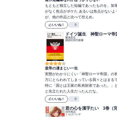
もともと独立した短編であったものを、加
がなく焦点がボケた あるいは焦点がないよ
が、他の作品と比べて控えめ。
いいね！
0
ドイツ誕生 神聖ローマ帝
菊池良生
講談社現代新書
皇帝の凄まじい一生
実態がわかりにくい「神聖ローマ帝国」の
方にとらわれてしまっている我々とはまるで
特に「国とは王家の私有財産であった。」と
と先立たれた人生だったんだな。
いいね！
0
君の心を漢字たい 3巻（
須河篤志
くらげバンチ