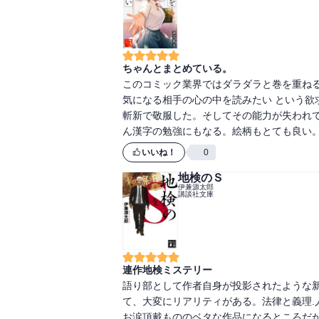
ちゃんとまとめている。
このコミック業界ではダラダラと巻を重ね
気になる相手の心の中を読みたい という欲
斬新で敬服した。そしてその能力が失われ
ん漢字の勉強にもなる。絵柄もとても良い
いいね！
0
地検のＳ
伊兼源太郎
講談社文庫
連作地検ミステリー
語り部として作者自身が投影されたような
て、大変にリアリティがある。法律と義理.
お涙頂戴もののベタな作品になるところだ