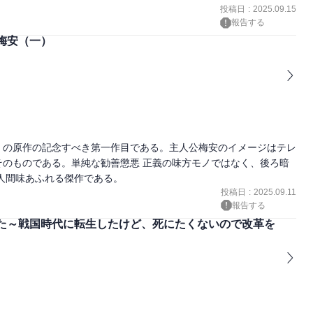
投稿日
:
2025.09.15
報告する
梅安（一）
」の原作の記念すべき第一作目である。主人公梅安のイメージはテレ
のものである。単純な勧善懲悪 正義の味方モノではなく、後ろ暗
人間味あふれる傑作である。
投稿日
:
2025.09.11
報告する
た～戦国時代に転生したけど、死にたくないので改革を