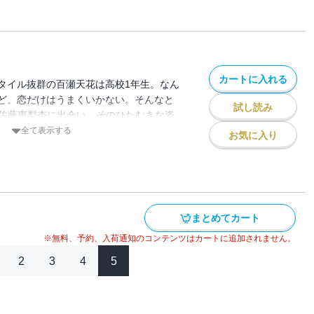
「piece of cake？」（作品連載本編
収録されています。
カートに入れる
タイル抜群の百瀬天花は高校1年生。なん
ど、恋だけはうまくいかない。そんなと
試し読み
きな佐藤恵梨杏に出会い、そのひたむきな姿
少女たちの青春は、K-POPアイドルの夢
全て表示する
お気に入り
! 【コミックニコラ】読むと恋がしたくな
胸きゅんラブストーリー♪ ※この分冊版第
と」「前進あるのみ」（作品連載本編の第
されています。
まとめてカート
※無料、予約、入荷通知のコンテンツはカートに追加されません。
2
3
4
5