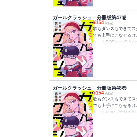
92話分）が収録され
ガールクラッシュ 分冊版第47巻
¥
154
(税込)
歌もダンスもできてス
でも上手にこなせるけ
き、K-POPが大好
に目がくらんで――。
に向かって動き出す!
る。100％ピュアな
47巻には「トライア
94話分）が収録され
ガールクラッシュ 分冊版第48巻
¥
154
(税込)
歌もダンスもできてス
でも上手にこなせるけ
き、K-POPが大好
に目がくらんで――。
に向かって動き出す!
る。100％ピュアな