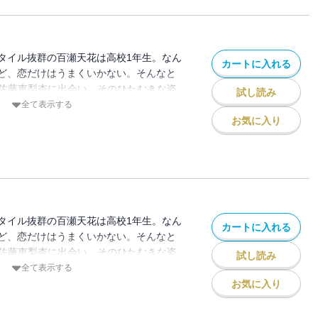
）が収録されています。
タイル抜群の百瀬天花は高校1年生。なん
カートに入れる
ど、恋だけはうまくいかない。そんなと
きな佐藤恵梨杏に出会い、そのひたむきな姿
試し読み
少女たちの青春は、K-POPアイドルの夢
全て表示する
! 【コミックニコラ】読むと恋がしたくな
お気に入り
胸きゅんラブストーリー♪ ※この分冊版第
挨拶！」「習得と習慣」（作品連載本編の
録されています。
タイル抜群の百瀬天花は高校1年生。なん
カートに入れる
ど、恋だけはうまくいかない。そんなと
きな佐藤恵梨杏に出会い、そのひたむきな姿
試し読み
少女たちの青春は、K-POPアイドルの夢
全て表示する
! 【コミックニコラ】読むと恋がしたくな
お気に入り
胸きゅんラブストーリー♪ ※この分冊版第
誰？」「愛の力」（作品連載本編の第91・