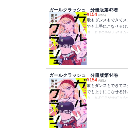
ガールクラッシュ 分冊版第43巻
¥
154
(税込)
歌もダンスもできてス
でも上手にこなせるけ
き、K-POPが大好
に目がくらんで――。
に向かって動き出す!
る。100％ピュアな
43巻には「To be, o
編の第85・86話分）
ガールクラッシュ 分冊版第44巻
¥
154
(税込)
歌もダンスもできてス
でも上手にこなせるけ
き、K-POPが大好
に目がくらんで――。
に向かって動き出す!
る。100％ピュアな
44巻には「ティザー