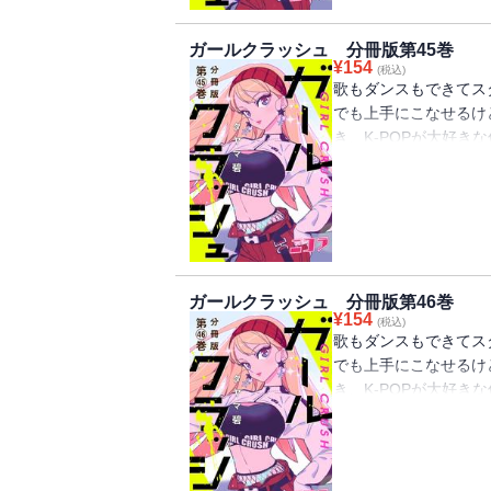
本編の第87・88話分
ガールクラッシュ 分冊版第45巻
¥
154
(税込)
歌もダンスもできてス
でも上手にこなせるけ
き、K-POPが大好
に目がくらんで――。
に向かって動き出す!
る。100％ピュアな
45巻には「まずはご
第89・90話分）が収
ガールクラッシュ 分冊版第46巻
¥
154
(税込)
歌もダンスもできてス
でも上手にこなせるけ
き、K-POPが大好
に目がくらんで――。
に向かって動き出す!
る。100％ピュアな
46巻には「あの子は