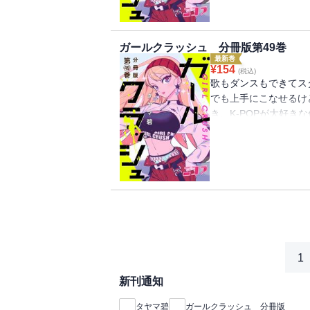
48巻には「星はきらめき」
の第95・96話分）が
ガールクラッシュ 分冊版第49巻
最新巻
¥
154
(税込)
歌もダンスもできてス
でも上手にこなせるけ
き、K-POPが大好
に目がくらんで――。
に向かって動き出す!
る。100％ピュアな
49巻には「課題と曲
97・98話分）が収録
1
新刊通知
タヤマ碧
ガールクラッシュ 分冊版