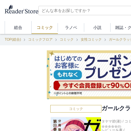
総合
コミック
ラノベ
小説
雑誌・
TOP(総合)
コミックフロア
コミック
女性コミック
ガールクラッ
ガールクラ
コミック
タヤマ碧(著)
/
コ
(
0
)
レビューを書く