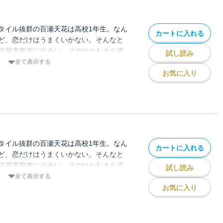
タイル抜群の百瀬天花は高校1年生。なん
カートに入れる
ど、恋だけはうまくいかない。そんなと
きな佐藤恵梨杏に出会い、そのひたむきな姿
試し読み
少女たちの青春は、K-POPアイドルの夢
全て表示する
! 【コミックニコラ】読むと恋がしたくな
お気に入り
胸きゅんラブストーリー♪ ※この分冊版第
」「心がおどる」（作品連載本編の第81・
ています。
タイル抜群の百瀬天花は高校1年生。なん
カートに入れる
ど、恋だけはうまくいかない。そんなと
きな佐藤恵梨杏に出会い、そのひたむきな姿
試し読み
少女たちの青春は、K-POPアイドルの夢
全て表示する
! 【コミックニコラ】読むと恋がしたくな
お気に入り
胸きゅんラブストーリー♪ ※この分冊版第
」「ずっとずっと」（作品連載本編の第
されています。