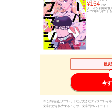
¥
154
(税込)
クーポン利用対象
2022年10月21日
新規
今す
※この商品はタブレットなど大きなディスプレイを
文字だけを拡大することや、文字列のハイライト、