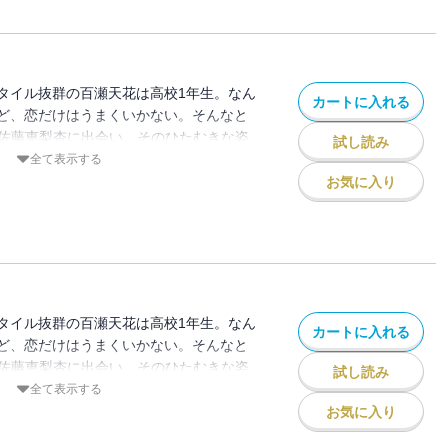
ています。
タイル抜群の百瀬天花は高校1年生。なん
カートに入れる
ど、恋だけはうまくいかない。そんなと
きな佐藤恵梨杏に出会い、そのひたむきな姿
試し読み
少女たちの青春は、K-POPアイドルの夢
全て表示する
! 【コミックニコラ】読むと恋がしたくな
お気に入り
胸きゅんラブストーリー♪ ※この分冊版第
ングル」「覚悟」（作品連載本編の第93・
ています。
タイル抜群の百瀬天花は高校1年生。なん
カートに入れる
ど、恋だけはうまくいかない。そんなと
きな佐藤恵梨杏に出会い、そのひたむきな姿
試し読み
少女たちの青春は、K-POPアイドルの夢
全て表示する
! 【コミックニコラ】読むと恋がしたくな
お気に入り
胸きゅんラブストーリー♪ ※この分冊版第