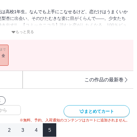
花は高校1年生。なんでも上手にこなせるけど、恋だけはうまくいか
藤恵梨杏に出会い、そのひたむきな姿に目がくらんで――。少女たち
動き出す!! 【コミックニコラ】読むと恋がしたくなる。100％ピュ
版第23巻には「ひとりとグループ」「これまでとこれから」（作品
もっと見る
ます。
11まで
！全
この作品の最新巻
版
から
まとめてカート
※無料、予約、入荷通知のコンテンツはカートに追加されません。
2
3
4
5