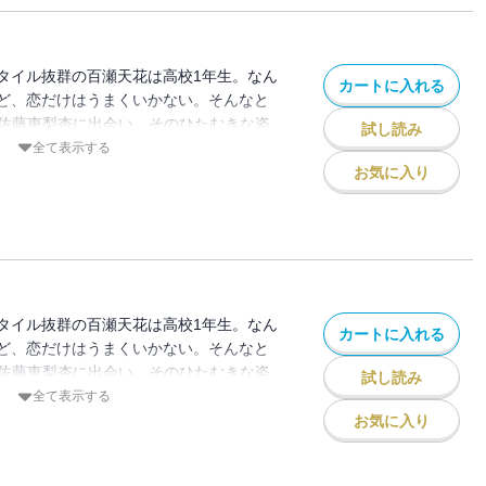
タイル抜群の百瀬天花は高校1年生。なん
カートに入れる
ど、恋だけはうまくいかない。そんなと
きな佐藤恵梨杏に出会い、そのひたむきな姿
試し読み
少女たちの青春は、K-POPアイドルの夢
全て表示する
! 【コミックニコラ】読むと恋がしたくな
お気に入り
胸きゅんラブストーリー♪ ※この分冊版第
r not to be」「準備は万端！」（作品連載本
が収録されています。
タイル抜群の百瀬天花は高校1年生。なん
カートに入れる
ど、恋だけはうまくいかない。そんなと
きな佐藤恵梨杏に出会い、そのひたむきな姿
試し読み
少女たちの青春は、K-POPアイドルの夢
全て表示する
! 【コミックニコラ】読むと恋がしたくな
お気に入り
胸きゅんラブストーリー♪ ※この分冊版第
ムービー」「同じ夢を見る人」（作品連載