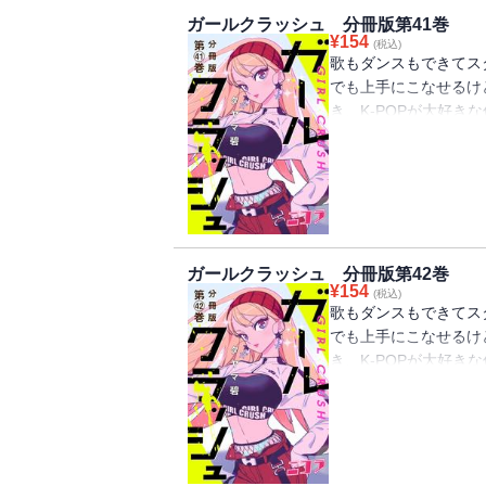
ガールクラッシュ 分冊版第41巻
¥
154
(税込)
歌もダンスもできてス
でも上手にこなせるけ
き、K-POPが大好
に目がくらんで――。
に向かって動き出す!
る。100％ピュアな
41巻には「BANG！
82話分）が収録され
ガールクラッシュ 分冊版第42巻
¥
154
(税込)
歌もダンスもできてス
でも上手にこなせるけ
き、K-POPが大好
に目がくらんで――。
に向かって動き出す!
る。100％ピュアな
42巻には「結果発表
83・84話分）が収録