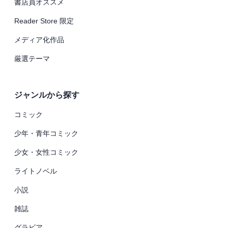
書店員オススメ
Reader Store 限定
メディア化作品
厳選テーマ
ジャンルから探す
コミック
少年・青年コミック
少女・女性コミック
ライトノベル
小説
雑誌
グラビア