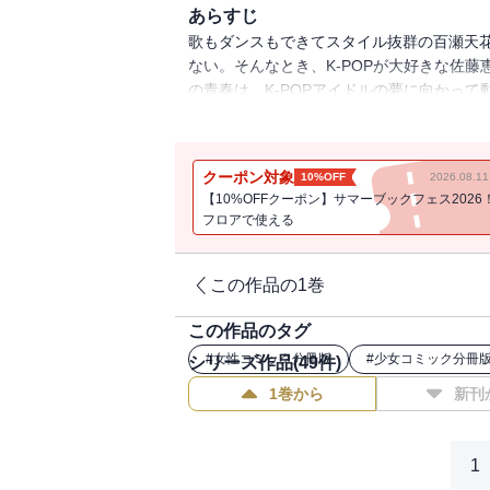
あらすじ
歌もダンスもできてスタイル抜群の百瀬天
ない。そんなとき、K-POPが大好きな佐
の青春は、K-POPアイドルの夢に向かって
アな胸きゅんラブストーリー♪ ※この分冊
連載本編の第45・46話分）が収録されてい
クーポン対象
10%OFF
2026.08.
【10%OFFクーポン】サマーブックフェス2026
フロアで使える
この作品の1巻
この作品のタグ
#
女性コミック分冊版
#
少女コミック分冊
シリーズ作品(
49
件)
1巻から
新刊
1