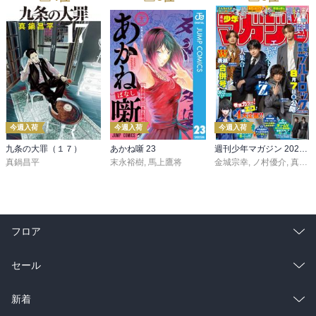
今週入荷
今週入荷
今週入荷
九条の大罪（１７）
あかね噺 23
週刊少年マガジン 2026年36・37号[2026年8月5日発売]
真鍋昌平
末永裕樹
,
馬上鷹将
金城宗幸
,
ノ村優介
,
真島ヒロ
フロア
総合
コミック
セール
ラノベ
小説
総合
コミック
新着