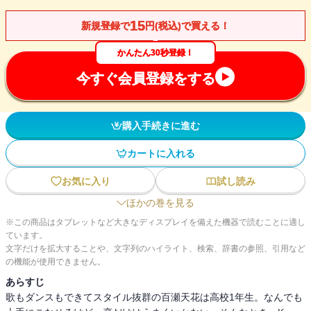
15
新規登録で
円(税込)で買える！
かんたん30秒登録！
今すぐ会員登録をする
購入手続きに進む
カートに入れる
お気に入り
試し読み
ほかの巻を見る
※この商品はタブレットなど大きなディスプレイを備えた機器で読むことに適し
ています。
文字だけを拡大することや、文字列のハイライト、検索、辞書の参照、引用など
の機能が使用できません。
あらすじ
歌もダンスもできてスタイル抜群の百瀬天花は高校1年生。なんでも