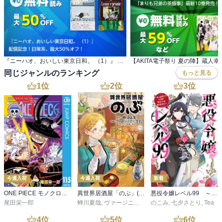
『ニーハオ、おいしい東京日和。 （1）』 配信記念！日常系、最大50％オフ！
同じジャンルのランキング
もっと見る
1
位
2
位
3
位
今週入荷
今週入荷
新着
ONE PIECE モノクロ版 115
異世界居酒屋「のぶ」(22)
悪役令嬢レベル99 ～私は裏ボスですが魔王ではありません～ その６
尾田栄一郎
蝉川夏哉
,
ヴァージニア二等兵
のこみ
,
転
,
七夕さとり
,
Tea
4
位
5
位
6
位