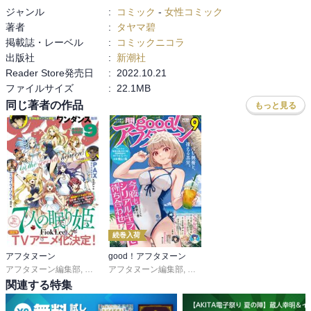
ジャンル
:
コミック
-
女性コミック
著者
:
タヤマ碧
掲載誌・レーベル
:
コミックニコラ
出版社
:
新潮社
Reader Store発売日
:
2022.10.21
ファイルサイズ
:
22.1MB
同じ著者の作品
もっと見る
続巻入荷
アフタヌーン
good！アフタヌーン
アフタヌーン編集部
,
ＦｉｏｋＬｅｅ
アフタヌーン編集部
,
山口つばさ
,
泉光
,
城戸志保
,
水薙竜
,
ヨシダ。
,
松枝穂積
,
陶延リュウ
,
眞山継
,
関連する特集