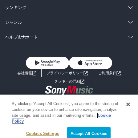
雑誌・グラビア
ビジネス・実用
ラノベ
小説
総合
コミック
ランキング
BL・TL
雑誌・グラビア
ビジネス・実用
ラノベ
小説
総合
コミック
ジャンル
BL・TL
雑誌・グラビア
ビジネス・実用
ラノベ
小説
コミック
男性コミック
ヘルプ&サポート
BL・TL
雑誌・グラビア
ビジネス・実用
女性コミック
コミック誌
初めての方へ
ヘルプ
BL・TL
ライトノベル
男子向けラノベ
よくあるご質問
お問い合わせ
会社情報
プライバシーポリシー
ご利用条件
女子向けラノベ
小説
利用規約
クッキーの詳細
国内小説
海外小説
Copyright 2017 - 2026 Sony Music Entertainment(Japan) Inc.
By clicking “Accept All Cookies”, you agree to the storing of
ミステリー
SF
Information on the site is for the Japan domestic market only
cookies on your device to enhance site navigation, analyze
powered by
site usage, and assist in our marketing efforts.
Cookie
Policy
歴史・時代小説
文学
Cookies Settings
Accept All Cookies
雑誌
グラビア写真集