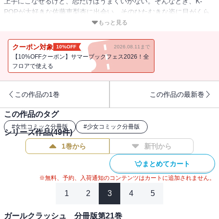
上手にこなせるけど、恋だけはうまくいかない。そんなとき、K-
POPが大好きな佐藤恵梨杏に出会い、そのひたむきな姿に目がくら
んで――。少女たちの青春は、K-POPアイドルの夢に向かって動き
もっと見る
出す!! 【コミックニコラ】読むと恋がしたくなる。100％ピュアな
胸きゅんラブストーリー♪ ※この分冊版第23巻には「ひとりとグル
クーポン対象
10%OFF
2026.08.11まで
ープ」「これまでとこれから」（作品連載本編の第45・46話分）が
【10%OFFクーポン】サマーブックフェス2026！全
収録されています。
フロアで使える
この作品の1巻
この作品の最新巻
この作品のタグ
#
女性コミック分冊版
#
少女コミック分冊版
シリーズ作品(
49
件)
1巻から
新刊から
まとめてカート
※無料、予約、入荷通知のコンテンツはカートに追加されません。
1
2
3
4
5
ガールクラッシュ 分冊版第21巻