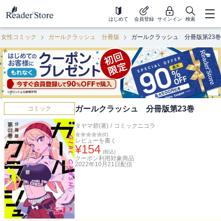
はじめて
会員登録
サインイン
検索
女性コミック
ガールクラッシュ 分冊版
ガールクラッシュ 分冊版第23巻
ガールクラッシュ 分冊版第23巻
コミック
タヤマ碧(著)
/
コミックニコラ
(
0
)
レビューを書く
¥
154
(税込)
クーポン利用対象商品
2022年10月21日
配信