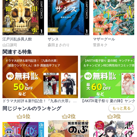
完結
完結
完結
江戸川乱歩異人館
ザシス
マザーグール
山口譲司
森田まさのり
菅原キク
関連する特集
ドラマ大好評＆新刊記念！『九条の大罪』 『闇金ウシジマくん』ほか 真鍋昌平フェア
同じジャンルのランキング
もっと見る
1
位
2
位
3
位