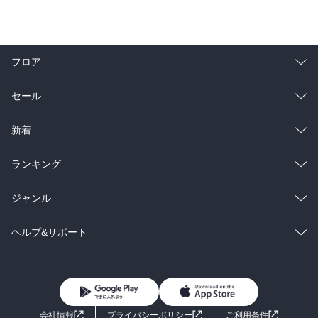
フロア
総合
コミック
セール
ラノベ
小説
総合
コミック
新着
雑誌・グラビア
ビジネス・実用
ラノベ
小説
総合
コミック
ランキング
BL・TL
雑誌・グラビア
ビジネス・実用
ラノベ
小説
総合
コミック
ジャンル
BL・TL
雑誌・グラビア
ビジネス・実用
ラノベ
小説
コミック
男性コミック
ヘルプ&サポート
BL・TL
雑誌・グラビア
ビジネス・実用
女性コミック
コミック誌
初めての方へ
ヘルプ
BL・TL
ライトノベル
男子向けラノベ
よくあるご質問
お問い合わせ
会社情報
プライバシーポリシー
ご利用条件