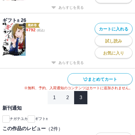
あらすじを見る
ギフト± 26
最終巻
カートに入れる
¥
792
(税込)
試し読み
お気に入り
あらすじを見る
まとめてカート
※無料、予約、入荷通知のコンテンツはカートに追加されません。
1
2
3
新刊通知
ナガテユカ
ギフト±
この作品のレビュー
（
2
件）