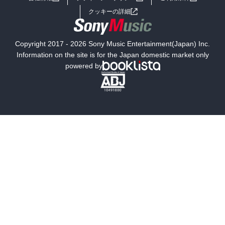
女子向けラノベ
小説
利用規約
クッキーの詳細
国内小説
海外小説
Copyright 2017 - 2026 Sony Music Entertainment(Japan) Inc.
ミステリー
SF
Information on the site is for the Japan domestic market only
powered by
歴史・時代小説
文学
雑誌
グラビア写真集
ボーイズラブ
ティーンズラブ
人文・思想・歴史
社会・政治・法律
ビジネス・経済
サイエンス・テクノロジー
コンピュータ・情報
くらし・家庭
料理・酒
ファッション・美容・ダイエット