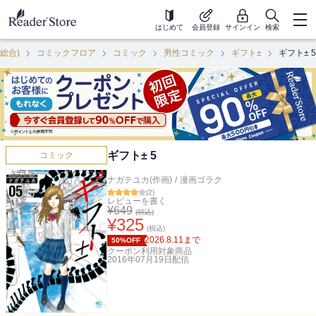
はじめて
会員登録
サインイン
検索
(総合)
コミックフロア
コミック
男性コミック
ギフト±
ギフト± 5
ギフト± 5
コミック
ナガテユカ(作画)
/
漫画ゴラク
(
2
)
レビューを書く
¥
649
(税込)
¥
325
(税込)
2026.8.11
まで
50%OFF
クーポン利用対象商品
2016年07月19日
配信