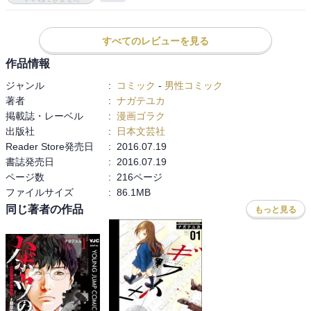
はなかったことを突き止める．その場を叔父に見つかり口論の末，
院長は林先生を銃で撃ち，その瞬間を見た環が院長を刺し，刺され
た院長は銃で自殺．目を覚ました林先生は証拠隠滅とばかりに病院
すべてのレビューを見る
を放火．環にいつか自分が救うからと言う．

作品情報
鍵になるのは環の心臓を受け取ったレシピエント？

ジャンル
:
コミック
-
男性コミック
著者
:
ナガテユカ
院長が院長室で環の主治医とsex．タカシと院長室で寝ていることも
掲載誌・レーベル
:
漫画ゴラク
知っている．その瞬間を見た環は自分の主治医がタカシと寝ている
出版社
:
日本文芸社
ことを知る．実は環の主治医はタカシのスパイで院長のPCにウイル
Reader Store発売日
:
2016.07.19
スを仕込んだ．どうも今の院長の何かが原因で病院の経営がまずい
書誌発売日
:
2016.07.19
らしく，タカシはなんとかしようと暗躍している．

ページ数
:
216ページ
ファイルサイズ
:
86.1MB
極秋会の会長はプティシャトンの常客だったと噂．極秋会の病院に
は大陸系の患者が多い．徐先生は元々中国の軍医で脱走して日本に
同じ著者の作品
もっと見る
来たが，中国マフィアの手を逃れられず，人身売買というか臓器売
買の片棒を担がされる．院長はハニートラップに引っかかって，中
国マフィアの臓器売買を黙認．タカシは院長を拉致してその辺りの
話をする．加藤はタカシの命令に従い，病院内での臓器摘出の現場
をリュウに襲撃させる．

タカシは院長に蔑ろにされていた母親の服を環に着させて親族会議