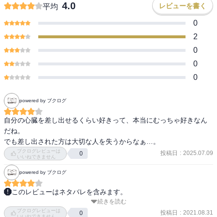
4.0
レビューを書く
平均
0
2
0
0
0
powered by ブクログ
自分の心臓を差し出せるくらい好きって、本当にむっちゃ好きなん
だね。

でも差し出された方は大切な人を失うからなぁ…。
ブクログレビューは
投稿日
:
2025.07.09
0
いいねできません
powered by ブクログ
このレビューはネタバレを含みます。
続きを読む
環の手術．執刀医は林先生の叔父の院長．手術に違和感を覚えた林
ブクログレビューは
先生は叔父のPCを盗み見て，環が実は健康体で心臓移植手術の必要
投稿日
:
2021.08.31
0
いいねできません