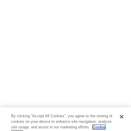
ホビー&カルチャー
スポーツ・アウトドア
地図・ガイド
エンターテイメント
芸術・アート
映画・音楽・演劇
写真集
教養
医学・福祉
教育・語学・参考書
児童書
By clicking “Accept All Cookies”, you agree to the storing of
cookies on your device to enhance site navigation, analyze
site usage, and assist in our marketing efforts.
Cookie