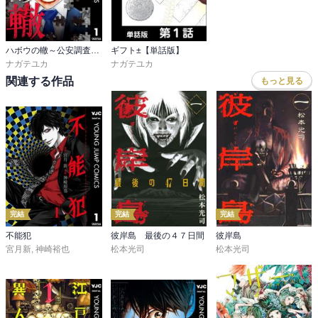
に参加．病院の経営の全てを自分に任せるよう提案．

環の主治医は実は北京と繋がっていて，加藤と北京を繋ごうと電話
してる．

ハボウの轍～公安調査庁調査官・土師空也～
ギフト±【単話版】
ナガテユカ
ナガテユカ
秋光家のタブー．翁には二人の孫，渉と崇がいる．渉は子供の正妻
関連する作品
もっと見る
の子，崇は子供の妾の子と言われているが，実は翁と妾の子．妾の
名前が真琴で秋光家のタブーと呼ばれている．真琴はプティシャト
ンで働いていて，15歳の時に翁に拾われ，翌年翁の子を生み数日後
に死亡．

翁と女装タカシの写真記事を書いた記者．今は連続誘拐事件だか連
続誘拐殺人事件を追っている．その記者と接触したい瑞希．そして
連続誘拐殺人事件の犯人と思わしき男の家の前にいる環．

完結
完結
完結
続きが気になる．
不能犯
彼岸島 最後の４７日間
彼岸島
宮月新
,
神崎裕也
松本光司
松本光司