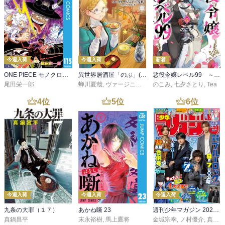
今週入荷
今週入荷
新着
ONE PIECE モノクロ版 115
異世界居酒屋「のぶ」(22)
悪役令嬢レベル99 ～私は裏ボスですが魔王ではありません～ その６
尾田栄一郎
蝉川夏哉
,
ヴァージニア二等兵
のこみ
,
転
,
七夕さとり
,
Tea
4
位
5
位
6
位
今週入荷
今週入荷
今週入荷
九条の大罪（１７）
あかね噺 23
週刊少年マガジン 2026年36・37号[2026年8月5日発売]
真鍋昌平
末永裕樹
,
馬上鷹将
金城宗幸
,
ノ村優介
,
真島ヒロ