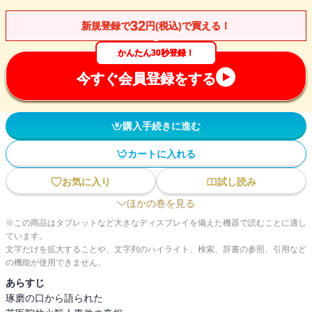
32
新規登録で
円(税込)で買える！
かんたん30秒登録！
今すぐ会員登録をする
購入手続きに進む
カートに入れる
お気に入り
試し読み
ほかの巻を見る
※この商品はタブレットなど大きなディスプレイを備えた機器で読むことに適し
ています。
文字だけを拡大することや、文字列のハイライト、検索、辞書の参照、引用など
の機能が使用できません。
あらすじ
琢磨の口から語られた