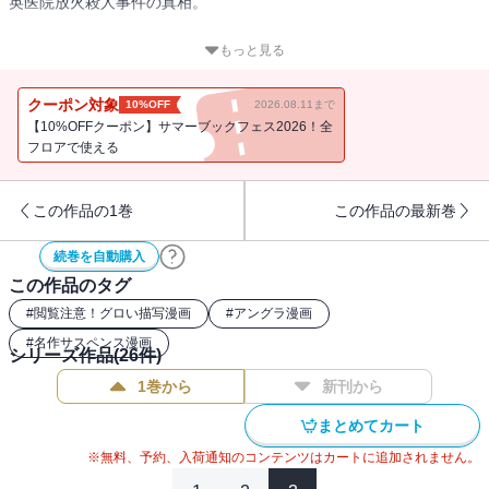
英医院放火殺人事件の真相。
そこで極秘に行われた心臓移植手術は、
もっと見る
純真無垢な少女を“環”へと変えた――。
クーポン対象
10%OFF
2026.08.11まで
その目的は？背後に潜む組織とは？
【10%OFFクーポン】サマーブックフェス2026！全
現在の事件との関連性は？
フロアで使える
一つ明かされる毎に、また一つ増える謎。
この作品の1巻
この作品の最新巻
権力の闇は一体どこまで深いのか…!?
物語の核心に大きく迫る第５巻!!
続巻を自動購入
この作品のタグ
#
閲覧注意！グロい描写漫画
#
アングラ漫画
#
名作サスペンス漫画
シリーズ作品(
26
件)
1巻から
新刊から
まとめてカート
※無料、予約、入荷通知のコンテンツはカートに追加されません。