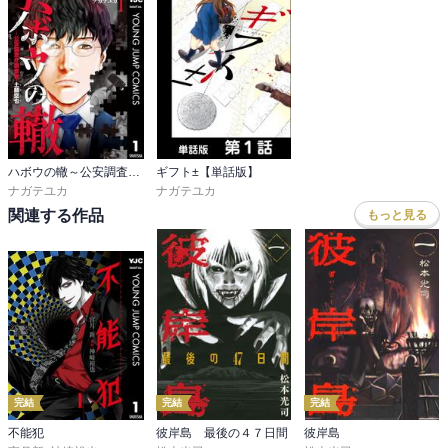
ハボウの轍～公安調査庁調査官・土師空也～
ギフト±【単話版】
ナガテユカ
ナガテユカ
関連する作品
もっと見る
完結
完結
完結
不能犯
彼岸島 最後の４７日間
彼岸島