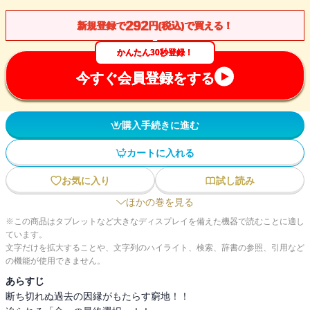
292
新規登録で
円(税込)で買える！
かんたん30秒登録！
今すぐ会員登録をする
購入手続きに進む
カートに入れる
お気に入り
試し読み
ほかの巻を見る
※この商品はタブレットなど大きなディスプレイを備えた機器で読むことに適し
ています。
文字だけを拡大することや、文字列のハイライト、検索、辞書の参照、引用など
の機能が使用できません。
あらすじ
断ち切れぬ過去の因縁がもたらす窮地！！