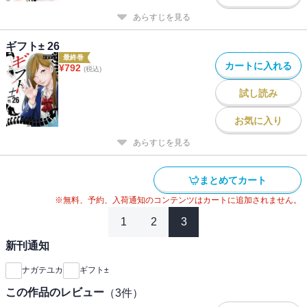
あらすじを見る
ギフト± 26
最終巻
カートに入れる
¥
792
(税込)
試し読み
お気に入り
あらすじを見る
まとめてカート
※無料、予約、入荷通知のコンテンツはカートに追加されません。
1
2
3
新刊通知
ナガテユカ
ギフト±
この作品のレビュー
（
3
件）