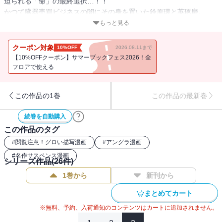
迫られる「命」の最終選択…！！
かつて臓器売買ビジネスの闇にその身を置いた鈴原環と英琢磨。
今は遠い戦禍の地で過ごす二人の平穏を一発の凶弾が消し去
もっと見る
る…！！
環への復讐を果たすために動き出したリュウーー
クーポン対象
10%OFF
2026.08.11まで
自身に移植する臓器を欲する大陸の首魁・曹国良ーー
【10%OFFクーポン】サマーブックフェス2026！全
敵意と殺意を向けられる最中、環が琢磨に託す「最後の願い」と
フロアで使える
は…！？
衝撃の臓器売買ミステリー、堂々完結！！
この作品の1巻
この作品の最新巻
続巻を自動購入
この作品のタグ
#
閲覧注意！グロい描写漫画
#
アングラ漫画
#
名作サスペンス漫画
シリーズ作品(
26
件)
1巻から
新刊から
まとめてカート
※無料、予約、入荷通知のコンテンツはカートに追加されません。