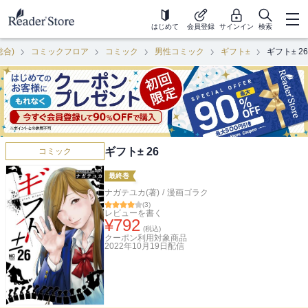
はじめて
会員登録
サインイン
検索
総合)
コミックフロア
コミック
男性コミック
ギフト±
ギフト± 26
ギフト± 26
コミック
最終巻
ナガテユカ(著)
/
漫画ゴラク
(
3
)
レビューを書く
¥
792
(税込)
クーポン利用対象商品
2022年10月19日
配信