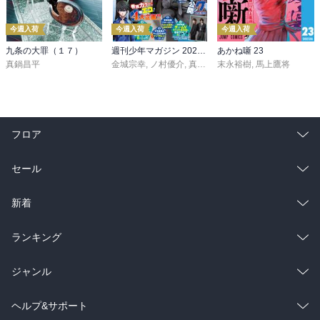
今週入荷
今週入荷
今週入荷
九条の大罪（１７）
週刊少年マガジン 2026年36・37号[2026年8月5日発売]
あかね噺 23
真鍋昌平
金城宗幸
,
ノ村優介
,
真島ヒロ
末永裕樹
,
宮島礼吏
,
馬上鷹将
,
新川直司
,
久
フロア
総合
コミック
セール
ラノベ
小説
総合
コミック
新着
雑誌・グラビア
ビジネス・実用
ラノベ
小説
総合
コミック
ランキング
BL・TL
雑誌・グラビア
ビジネス・実用
ラノベ
小説
総合
コミック
ジャンル
BL・TL
雑誌・グラビア
ビジネス・実用
ラノベ
小説
コミック
男性コミック
ヘルプ&サポート