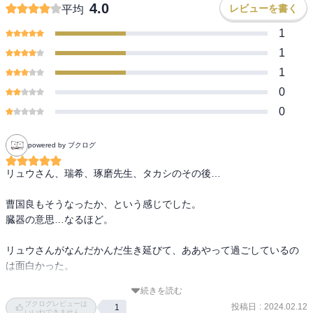
4.0
レビューを書く
平均
1
1
1
0
0
powered by ブクログ
リュウさん、瑞希、琢磨先生、タカシのその後…

曹国良もそうなったか、という感じでした。

臓器の意思…なるほど。

リュウさんがなんだかんだ生き延びて、ああやって過ごしているの
は面白かった。

続きを読む
いのちの大切さを謳う、ドナーとして人形として生を受けた矛盾…
ブクログレビューは
投稿日
:
2024.02.12
1
琢磨先生への憧れと愛で人間らしく生きれてよかった。

いいねできません