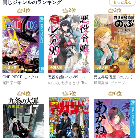
同じジャンルのランキング
もっと見る
1
位
2
位
3
位
今週入荷
今週入荷
今週入荷
ONE PIECE モノクロ版 115
悪役令嬢レベル99 ～私は裏ボスですが魔王ではありません～ その６
異世界居酒屋「のぶ」(22)
尾田栄一郎
のこみ
,
七夕さとり
,
Tea
蝉川夏哉
,
ヴァージニア二等兵
4
位
5
位
6
位