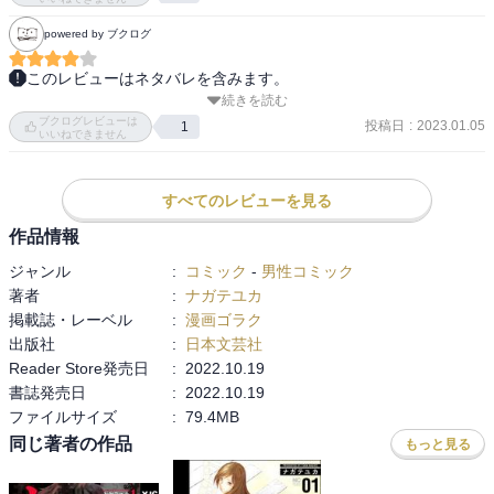
あれだけ人を殺してきて、そうだよね…環はあぁいう結果になっ
powered by ブクログ
て…あぁいう結果以外なかったのかな…かもね。

このレビューはネタバレを含みます。
リヨはどうしてるんだろう。
続きを読む
後味は最高に悪いけどこの終わり方しか無かったんだろうなと思え
ブクログレビューは
るラスト巻。

投稿日
:
2023.01.05
1
いいねできません
誰目線での話だったのか、何故このタイトルなのかってのもわかり
ます。
すべてのレビューを見る
作品情報
ジャンル
:
コミック
-
男性コミック
著者
:
ナガテユカ
掲載誌・レーベル
:
漫画ゴラク
出版社
:
日本文芸社
Reader Store発売日
:
2022.10.19
書誌発売日
:
2022.10.19
ファイルサイズ
:
79.4MB
同じ著者の作品
もっと見る