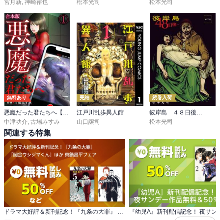
宮月新
,
神崎裕也
松本光司
松本光司
無料あり
完結
続巻入荷
悪魔だった君たちへ【合本版】
江戸川乱歩異人館
彼岸島 ４８日後…
中津功介
,
古場みすみ
山口譲司
松本光司
関連する特集
ドラマ大好評＆新刊記念！『九条の大罪』 『闇金ウシジマくん』ほか 真鍋昌平フェア