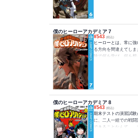
僕のヒーローアカデミア 7
¥
543
(税込)
ヒーローとは、常に強
る方向を間違えてしま
験で何を学び、何を想
にササッといくぞ！ “Plus
僕のヒーローアカデミア 8
¥
543
(税込)
期末テストの演習試験
に、二人一組での戦闘
できることなんて…。で
Ultra”!!