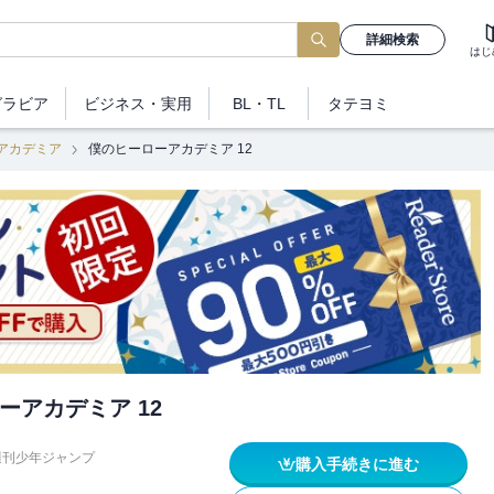
詳細検索
はじ
グラビア
ビジネス
・実用
BL・TL
タテヨミ
アカデミア
僕のヒーローアカデミア 12
ーアカデミア 12
週刊少年ジャンプ
購入手続きに進む