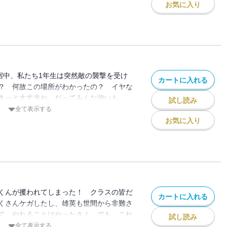
お気に入り
合宿中、私たち1年生は突然敵の襲撃を受け
カートに入れる
？ 何故この場所がわかったの？ イヤな
きっと大丈夫ね。だってみんな強いも
試し読み
全て表示する
お気に入り
くんが攫われてしまった！ クラスの皆だ
カートに入れる
くさんケガしたし、雄英も世間から非難さ
て、やれることはやったさ！ でも、これ
試し読み
 “Plus Ultra”☆
全て表示する