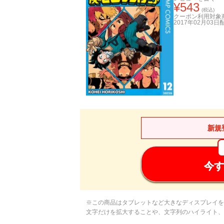
¥
543
(税込)
クーポン利用対象
2017年02月03日
新規
今す
※この商品はタブレットなど大きなディスプレイを
文字だけを拡大することや、文字列のハイライト、