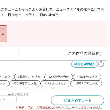
コスチュームもかっこよく改良して、ニュースタイルの俺を見せてや
せヒヨッ子！ “Plus Ultra”!!
11まで
！全
この作品の最新巻
続巻を自動購入
年アニメ化
#
異能バトル漫画
#
2.5次元舞台化
#
2021年映画化
ミック
#
2016年アニメ化
#
バトルコミック
#
2017年アニメ化
#
2018年アニメ化
#
ヒーロー漫画
#
2018年映画化
全て表示する
から
まとめてカート
※無料、予約、入荷通知のコンテンツはカートに追加されません。