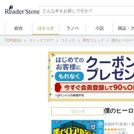
総合
コミック
ラノベ
小説
雑誌・
TOP(総合)
コミックフロア
コミック
男性コミック
僕のヒーロー
僕のヒーロ
コミック
堀越耕平(著者)
/
(
21
)
レビューを書く