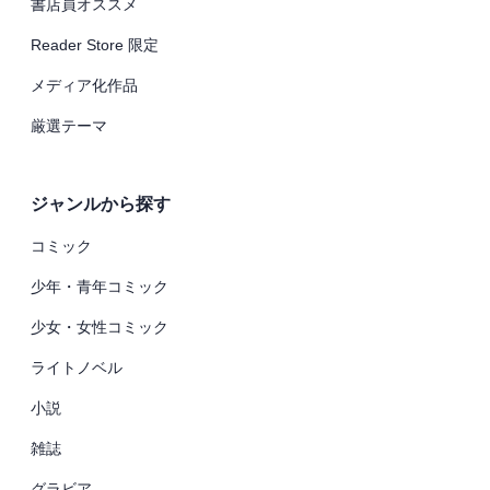
書店員オススメ
Reader Store 限定
メディア化作品
厳選テーマ
ジャンルから探す
コミック
少年・青年コミック
少女・女性コミック
ライトノベル
小説
雑誌
グラビア