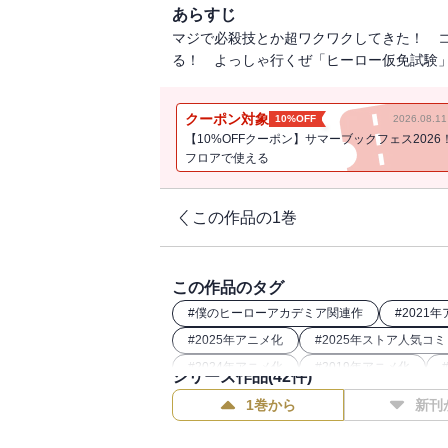
あらすじ
マジで必殺技とか超ワクワクしてきた！ 
る！ よっしゃ行くぜ「ヒーロー仮免試験」！ 目指
クーポン対象
10%OFF
2026.08.
【10%OFFクーポン】サマーブックフェス2026
フロアで使える
この作品の1巻
この作品のタグ
#
僕のヒーローアカデミア関連作
#
2021
#
2025年アニメ化
#
2025年ストア人気コ
#
2024年アニメ化
#
2019年アニメ化
シリーズ作品(
42
件)
#
2022年アニメ化
#
2024年映画化
1巻から
新刊