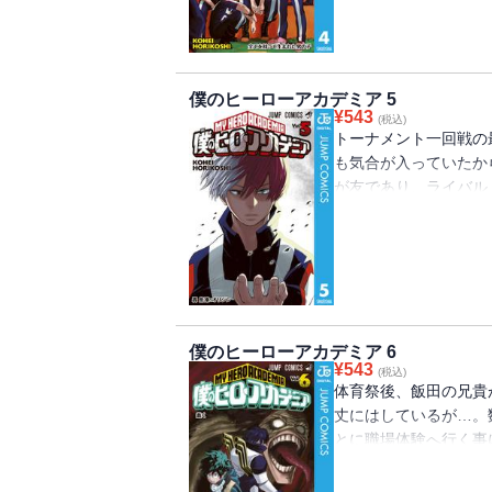
僕のヒーローアカデミア 5
¥
543
(税込)
トーナメント一回戦の
も気合が入っていたか
が友であり、ライバル
いをしないとな！ “Plus U
僕のヒーローアカデミア 6
¥
543
(税込)
体育祭後、飯田の兄貴
丈にはしているが…。
とに職場体験へ行く事
る為に。もう親父からは逃げ