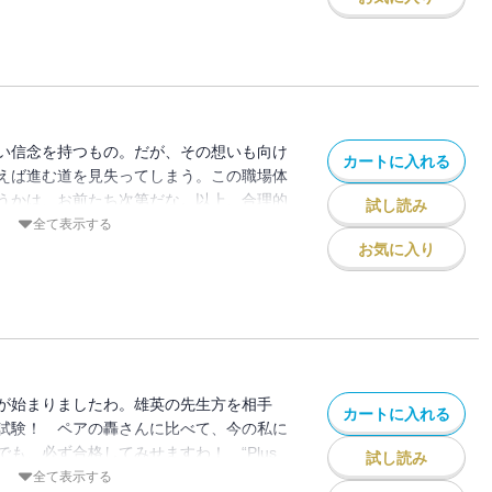
い信念を持つもの。だが、その想いも向け
カートに入れる
えば進む道を見失ってしまう。この職場体
うかは、お前たち次第だな。以上、合理的
試し読み
 Ultra”!!
全て表示する
お気に入り
が始まりましたわ。雄英の先生方を相手
カートに入れる
試験！ ペアの轟さんに比べて、今の私に
も、必ず合格してみせますわ！ “Plus
試し読み
全て表示する