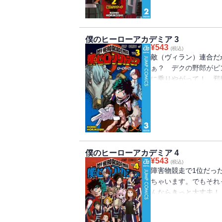
僕のヒーローアカデミア 3
¥
543
(税込)
敵（ヴィラン）連合だ
ぁ？ デクの野郎がピ
に乗りやがって！ 邪
す！ “Plus Ultra”!!
僕のヒーローアカデミア 4
¥
543
(税込)
障害物競走で1位だっ
ちゃいます。でもそれ
んならきっと大丈夫！
ん見ててね！ “Plus Ultr