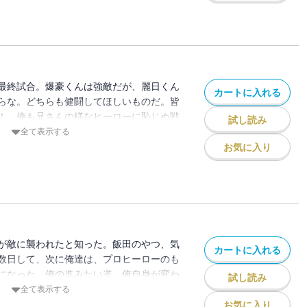
最終試合。爆豪くんは強敵だが、麗日くん
カートに入れる
らな。どちらも健闘してほしいものだ。皆
！ 俺も兄さんの様なヒーローに恥じぬ戦
試し読み
ltra”!!
全て表示する
お気に入り
が敵に襲われたと知った。飯田のやつ、気
カートに入れる
数日して、次に俺達は、プロヒーローのも
になった。俺の進みたい道…俺自身が変わ
試し読み
ねぇ…！ “Plus Ultra”!!
全て表示する
お気に入り