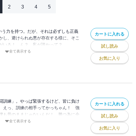
2
3
4
5
という力を持つ。だが、それは必ずしも正義
カートに入れる
かし、避けられぬ悪が存在する様に、そこ
ーがいる！ ん？ 私が誰かって？
試し読み
―HA！ さぁ、始まるぞ少年！ 君だけの夢
全て表示する
a”!!
お気に入り
闘訓練」。やっぱ緊張するけど、皆に負け
カートに入れる
、えっ、訓練の相手ってかっちゃん！ 強
僕も昔のままじゃないんだ！ 勝つ為に全
試し読み
全て表示する
お気に入り