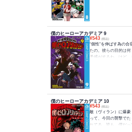
僕のヒーローアカデミア 9
¥
543
(税込)
“個性”を伸ばす為の
たの。彼らの目的は何
予感がするわ…けど、
の。 “Plus Ultra”!!
僕のヒーローアカデミア 10
¥
543
(税込)
敵（ヴィラン）に爆豪
って、今回の襲撃でた
れてる。皆も…僕だっ
からどうなっちゃうんだろ？