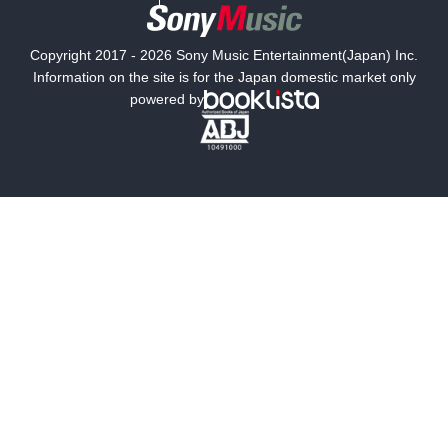
国内小説
海外小説
Copyright 2017 - 2026 Sony Music Entertainment(Japan) Inc.
ミステリー
SF
Information on the site is for the Japan domestic market only
powered by
歴史・時代小説
文学
雑誌
グラビア写真集
ボーイズラブ
ティーンズラブ
人文・思想・歴史
社会・政治・法律
ビジネス・経済
サイエンス・テクノロジー
コンピュータ・情報
くらし・家庭
料理・酒
ファッション・美容・ダイエット
ホビー&カルチャー
スポーツ・アウトドア