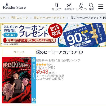
はじめて
会員登録
サインイン
検索
ック
男性コミック
僕のヒーローアカデミア
僕のヒーローアカデミア 10
僕のヒーローアカデミア 10
コミック
堀越耕平(著者)
/
週刊少年ジャンプ
(
20
)
レビューを書く
¥
543
(税込)
クーポン利用対象商品
2016年09月02日
配信