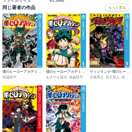
ファイルサイズ
:
43.3MB
同じ著者の作品
もっと見る
完結
完結
僕のヒーローアカデミア ファイナルファンブック Ultra Age
僕のヒーローアカデミア チームアップミッション
ヴィジランテ-僕のヒーローアカデミア ILLEGALS-
堀越耕平
あきやま陽光
,
堀越耕平
古橋秀之
,
別天荒人
,
堀越耕平