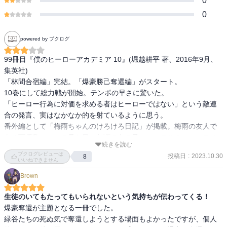
0
0
powered by ブクログ
99冊目『僕のヒーローアカデミア 10』(堀越耕平 著、2016年9月、
集英社)

「林間合宿編」完結。「爆豪勝己奪還編」がスタート。

10巻にして総力戦が開始。テンポの早さに驚いた。

「ヒーロー行為に対価を求める者はヒーローではない」という敵連
合の発言、実はなかなか的を射ているように思う。

番外編として「梅雨ちゃんのけろけろ日記」が掲載。梅雨の友人で
ある万偶数ちゃんの見た目、年頃の女の子にとってこのルックスは
続きを読む
呪いみたいなもんなんじゃないだろうか…。

ブクログレビューは
投稿日
:
2023.10.30
8
記者の中に両さんを発見！

いいねできません
Brown
〈僕がいる〉
生徒のいてもたってもいられないという気持ちが伝わってくる！
爆豪奪還が主題となる一冊でした。

緑谷たちの死ぬ気で奪還しようとする場面もよかったですが、個人