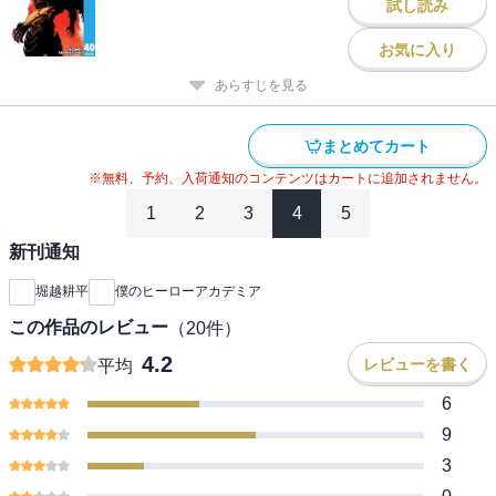
試し読み
お気に入り
あらすじを見る
まとめてカート
※無料、予約、入荷通知のコンテンツはカートに追加されません。
1
2
3
4
5
新刊通知
堀越耕平
僕のヒーローアカデミア
この作品のレビュー
（
20
件）
4.2
レビューを書く
平均
6
9
3