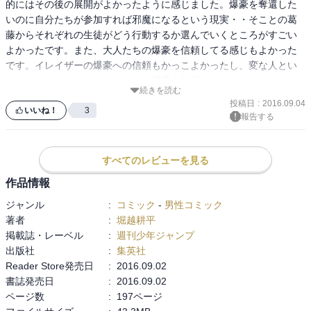
的にはその後の展開がよかったように感じました。爆豪を奪還した
いのに自分たちが参加すれば邪魔になるという現実・・そことの葛
藤からそれぞれの生徒がどう行動するか選んでいくところがすごい
よかったです。また、大人たちの爆豪を信頼してる感じもよかった
です。イレイザーの爆豪への信頼もかっこよかったし、変な人とい
うイメージがあったジーニストが爆豪を信頼しているところがある
続きを読む
感じも伝わってきてよかったです。

投稿日
:
2016.09.04
そして、最後にはついにあの２人がぶつかり合う・・個人的には最
いいね！
3
報告する
終回目前とかでぶつかり合うのかなぁと漠然と思っていたので、こ
すべてのレビューを見る
作品情報
ジャンル
:
コミック
-
男性コミック
著者
:
堀越耕平
掲載誌・レーベル
:
週刊少年ジャンプ
出版社
:
集英社
Reader Store発売日
:
2016.09.02
書誌発売日
:
2016.09.02
ページ数
:
197ページ