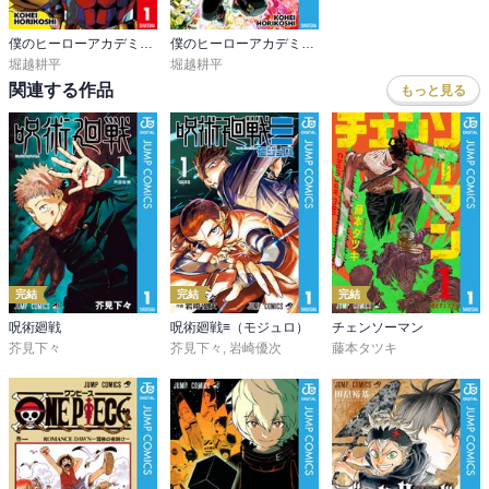
僕のヒーローアカデミア カラー版
僕のヒーローアカデミア公式キャラクターブック2 Ultra Analysis
堀越耕平
堀越耕平
関連する作品
もっと見る
完結
完結
完結
呪術廻戦
呪術廻戦≡（モジュロ）
チェンソーマン
芥見下々
芥見下々
,
岩崎優次
藤本タツキ