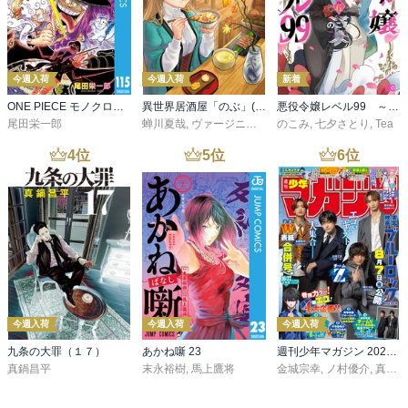
今週入荷
今週入荷
新着
ONE PIECE モノクロ版 115
異世界居酒屋「のぶ」(22)
悪役令嬢レベル99 ～私は裏ボスですが魔王ではありません～ その６
尾田栄一郎
蝉川夏哉
,
ヴァージニア二等兵
のこみ
,
転
,
七夕さとり
,
Tea
4
位
5
位
6
位
今週入荷
今週入荷
今週入荷
九条の大罪（１７）
あかね噺 23
週刊少年マガジン 2026年36・37号[2026年8月5日発売]
真鍋昌平
末永裕樹
,
馬上鷹将
金城宗幸
,
ノ村優介
,
真島ヒロ