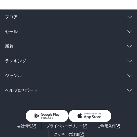
フロア
総合
コミック
セール
ラノベ
小説
総合
コミック
新着
雑誌・グラビア
ビジネス・実用
ラノベ
小説
総合
コミック
ランキング
BL・TL
雑誌・グラビア
ビジネス・実用
ラノベ
小説
総合
コミック
ジャンル
BL・TL
雑誌・グラビア
ビジネス・実用
ラノベ
小説
コミック
男性コミック
ヘルプ&サポート
BL・TL
雑誌・グラビア
ビジネス・実用
女性コミック
コミック誌
初めての方へ
ヘルプ
BL・TL
ライトノベル
男子向けラノベ
よくあるご質問
お問い合わせ
会社情報
プライバシーポリシー
ご利用条件
女子向けラノベ
小説
利用規約
クッキーの詳細