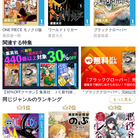
続巻入荷
続巻入荷
ONE PIECE モノクロ版
ワールドトリガー
ブラッククローバー
尾田栄一郎
葦原大介
田畠裕基
関連する特集
【30%OFFクーポン】集英社 ＪＣ新刊発売記念 440冊以上対象
同じジャンルのランキング
もっと見る
1
位
2
位
3
位