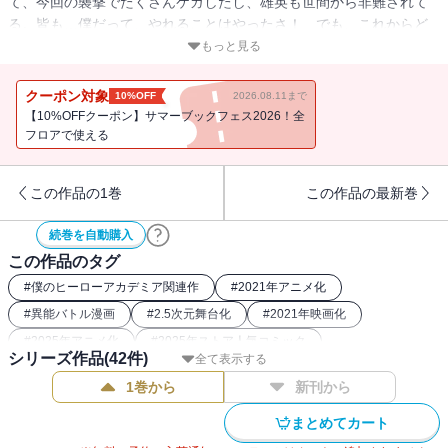
て、今回の襲撃でたくさんケガしたし、雄英も世間から非難されて
る。皆も…僕だって、やれることはやったさ！ でも、これからど
うなっちゃうんだろ？ “Plus Ultra”☆
もっと見る
クーポン対象
10%OFF
2026.08.11まで
【10%OFFクーポン】サマーブックフェス2026！全
フロアで使える
この作品の1巻
この作品の最新巻
続巻を自動購入
この作品のタグ
#
僕のヒーローアカデミア関連作
#
2021年アニメ化
#
異能バトル漫画
#
2.5次元舞台化
#
2021年映画化
#
2025年アニメ化
#
2025年ストア人気コミック
シリーズ作品(
42
件)
全て表示する
#
2016年アニメ化
#
バトルコミック
#
2017年アニメ化
1巻から
新刊から
#
2024年アニメ化
#
2019年アニメ化
#
2018年アニメ化
#
ヒーロー漫画
#
2018年映画化
#
2022年アニメ化
まとめてカート