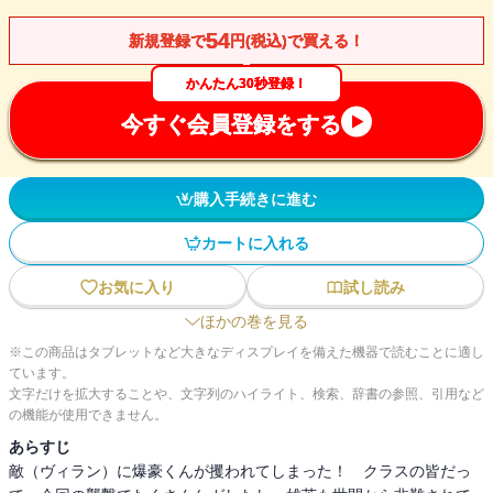
54
新規登録で
円(税込)で買える！
かんたん30秒登録！
今すぐ会員登録をする
購入手続きに進む
カートに入れる
お気に入り
試し読み
ほかの巻を見る
※この商品はタブレットなど大きなディスプレイを備えた機器で読むことに適し
ています。
文字だけを拡大することや、文字列のハイライト、検索、辞書の参照、引用など
の機能が使用できません。
あらすじ
敵（ヴィラン）に爆豪くんが攫われてしまった！ クラスの皆だっ