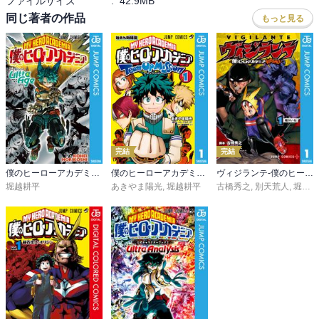
ファイルサイズ
:
42.9MB
同じ著者の作品
もっと見る
完結
完結
僕のヒーローアカデミア ファイナルファンブック Ultra Age
僕のヒーローアカデミア チームアップミッション
ヴィジランテ-僕のヒーローアカデミア ILLEGALS-
堀越耕平
あきやま陽光
,
堀越耕平
古橋秀之
,
別天荒人
,
堀越耕平