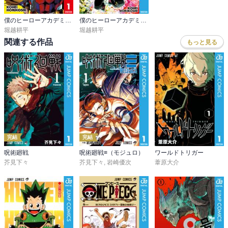
僕のヒーローアカデミア カラー版
僕のヒーローアカデミア公式キャラクターブック2 Ultra Analysis
堀越耕平
堀越耕平
関連する作品
もっと見る
完結
完結
呪術廻戦
呪術廻戦≡（モジュロ）
ワールドトリガー
芥見下々
芥見下々
,
岩崎優次
葦原大介