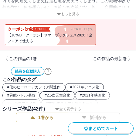
方向を間違えてしまえば進む道を見失ってしまう。この職場体験で
何を学び、何を想うかは、お前たち次第だな。以上、合理的にササ
ッといくぞ！ “Plus Ultra”!!
もっと見る
クーポン対象
10%OFF
2026.08.11まで
【10%OFFクーポン】サマーブックフェス2026！全
フロアで使える
この作品の1巻
この作品の最新巻
続巻を自動購入
この作品のタグ
#
僕のヒーローアカデミア関連作
#
2021年アニメ化
#
異能バトル漫画
#
2.5次元舞台化
#
2021年映画化
#
2025年アニメ化
#
2025年ストア人気コミック
シリーズ作品(
42
件)
全て表示する
#
2016年アニメ化
#
バトルコミック
#
2017年アニメ化
1巻から
新刊から
#
2024年アニメ化
#
2019年アニメ化
#
2018年アニメ化
#
ヒーロー漫画
#
2018年映画化
#
2022年アニメ化
まとめてカート