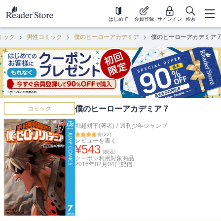
はじめて
会員登録
サインイン
検索
ミック
男性コミック
僕のヒーローアカデミア
僕のヒーローアカデミア 7
僕のヒーローアカデミア 7
コミック
堀越耕平(著者)
/
週刊少年ジャンプ
(
22
)
レビューを書く
¥
543
(税込)
クーポン利用対象商品
2016年02月04日
配信