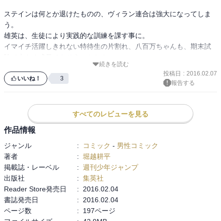
ステインは何とか退けたものの、ヴィラン連合は強大になってしま
う。

雄英は、生徒により実践的な訓練を課す事に。

イマイチ活躍しきれない特待生の片割れ、八百万ちゃんも、期末試
験で大きく成長できそう…かな？
続きを読む
投稿日
:
2016.02.07
いいね！
3
報告する
すべてのレビューを見る
作品情報
ジャンル
:
コミック
-
男性コミック
著者
:
堀越耕平
掲載誌・レーベル
:
週刊少年ジャンプ
出版社
:
集英社
Reader Store発売日
:
2016.02.04
書誌発売日
:
2016.02.04
ページ数
:
197ページ