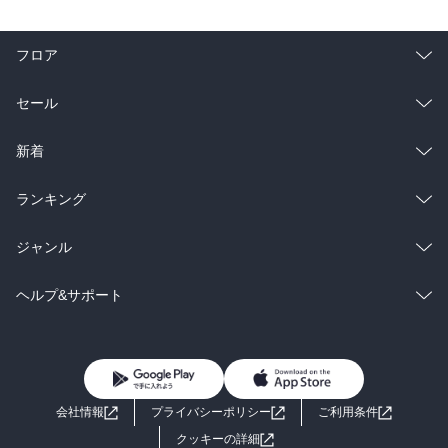
フロア
総合
コミック
セール
ラノベ
小説
総合
コミック
新着
雑誌・グラビア
ビジネス・実用
ラノベ
小説
総合
コミック
ランキング
BL・TL
雑誌・グラビア
ビジネス・実用
ラノベ
小説
総合
コミック
ジャンル
BL・TL
雑誌・グラビア
ビジネス・実用
ラノベ
小説
コミック
男性コミック
ヘルプ&サポート
BL・TL
雑誌・グラビア
ビジネス・実用
女性コミック
コミック誌
初めての方へ
ヘルプ
BL・TL
ライトノベル
男子向けラノベ
よくあるご質問
お問い合わせ
会社情報
プライバシーポリシー
ご利用条件
女子向けラノベ
小説
利用規約
クッキーの詳細