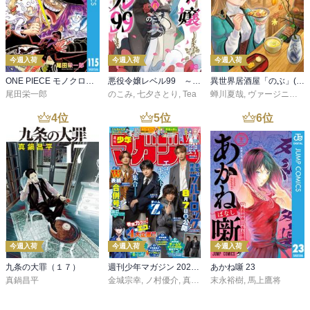
今週入荷
今週入荷
今週入荷
ONE PIECE モノクロ版 115
悪役令嬢レベル99 ～私は裏ボスですが魔王ではありません～ その６
異世界居酒屋「のぶ」(22)
尾田栄一郎
のこみ
,
七夕さとり
,
Tea
蝉川夏哉
,
ヴァージニア二等兵
4
位
5
位
6
位
今週入荷
今週入荷
今週入荷
九条の大罪（１７）
週刊少年マガジン 2026年36・37号[2026年8月5日発売]
あかね噺 23
真鍋昌平
金城宗幸
,
ノ村優介
,
真島ヒロ
末永裕樹
,
宮島礼吏
,
馬上鷹将
,
新川直司
,
久