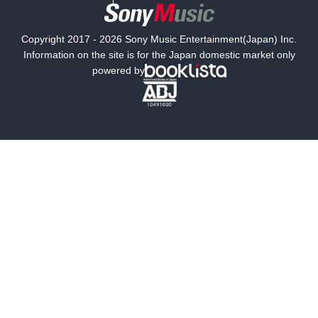
国内小説
海外小説
Copyright 2017 - 2026 Sony Music Entertainment(Japan) Inc.
ミステリー
SF
Information on the site is for the Japan domestic market only
powered by
歴史・時代小説
文学
雑誌
グラビア写真集
ボーイズラブ
ティーンズラブ
人文・思想・歴史
社会・政治・法律
ビジネス・経済
サイエンス・テクノロジー
コンピュータ・情報
くらし・家庭
料理・酒
ファッション・美容・ダイエット
ホビー&カルチャー
スポーツ・アウトドア