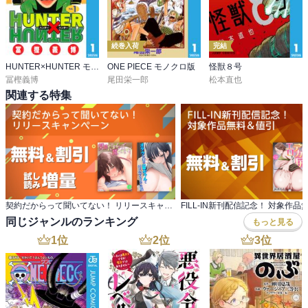
続巻入荷
完結
HUNTER×HUNTER モノクロ版
ONE PIECE モノクロ版
怪獣８号
冨樫義博
尾田栄一郎
松本直也
関連する特集
契約だからって聞いてない！ リリースキャンペーン
FILL-IN新刊配信記念！ 対象作
同じジャンルのランキング
もっと見る
1
位
2
位
3
位