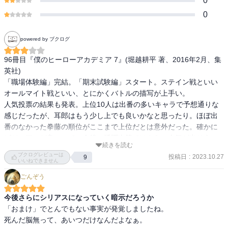
0
0
powered by ブクログ
96冊目『僕のヒーローアカデミア 7』(堀越耕平 著、2016年2月、集
英社)

「職場体験編」完結。「期末試験編」スタート。ステイン戦といい
オールマイト戦といい、とにかくバトルの描写が上手い。

人気投票の結果も発表。上位10人は出番の多いキャラで予想通りな
感じだったが、耳郎はもう少し上でも良いかなと思ったり。ほぼ出
番のなかった拳藤の順位がここまで上位だとは意外だった。確かに
ビジュアルが良いので、今後の活躍次第ではさらに人気が出そう。

続きを読む
ブクログレビューは
投稿日
:
2023.10.27
9
〈”オール・フォー・ワン”が再び動き始めたとみていい〉
いいねできません
ごんぞう
今後さらにシリアスになっていく暗示だろうか
「おまけ」でとんでもない事実が発覚しましたね。

死んだ脳無って、あいつだけなんだよなぁ。
