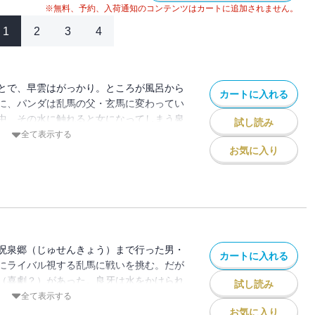
※無料、予約、入荷通知のコンテンツはカートに追加されません。
1
2
3
4
とで、早雲はがっかり。ところが風呂から
カートに入れる
に、パンダは乱馬の父・玄馬に変わってい
中、その水に触れると女になってしまう泉
試し読み
まう泉に落ちていたのだった。お湯をかけ
全て表示する
男と女、人間とパンダを行き来するやっか
お気に入り
候補となったあかねをはじめ、天道家は大
ック新装版の第１集。
呪泉郷（じゅせんきょう）まで行った男・
カートに入れる
にライバル視する乱馬に戦いを挑む。だが
（喜劇？）があった。良牙は水をかけられ
試し読み
てしまうのだ。この良牙の登場で、乱馬と
全て表示する
ますにぎやかに！
お気に入り