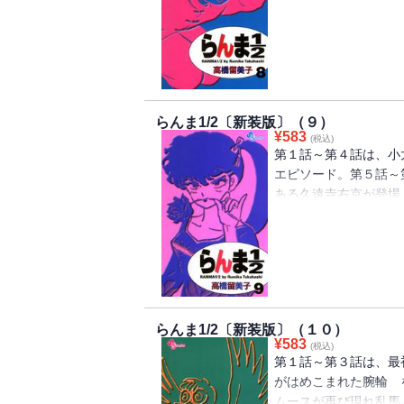
を胸に対決。そして第
れるため、乱馬と良牙
らんま1/2〔新装版〕（９）
¥
583
(税込)
第１話～第４話は、小
エピソード。第５話～
ある久遠寺右京が登場
る。そして第９話～第
けようと企むが・・・
らんま1/2〔新装版〕（１０）
¥
583
(税込)
第１話～第３話は、最
がはめこまれた腕輪 
ムースが再び現れ乱馬