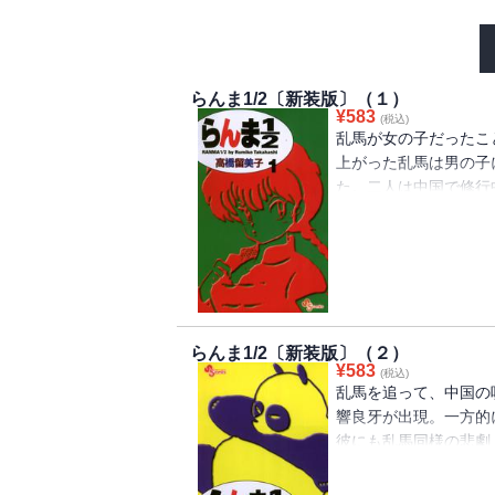
らんま1/2〔新装版〕（１）
¥
583
(税込)
乱馬が女の子だったこ
上がった乱馬は男の子
た。二人は中国で修行
と、パンダになってし
れば元に戻るのだが、
いな二人を前に、許嫁
混乱になる。人気コミ
らんま1/2〔新装版〕（２）
¥
583
(税込)
乱馬を追って、中国の
響良牙が出現。一方的
彼にも乱馬同様の悲劇
ると、黒ブタに変身し
あかねの周辺は、ます