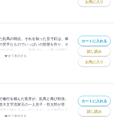
お気に入り
た乱馬の弱点。それを知った五寸釘は、体
カートに入れる
の苦手なものでいっぱいの部屋を作り、そ
びき出す・・・。後半では、一度は中国に
試し読み
怪ばあさんと共に再来日。乱馬はばあさん
全て表示する
術をかけられてしまう。
お気に入り
で修行を積んだ良牙が、乱馬と再び対決。
カートに入れる
道大文字流家元の一人息子・煎太郎が登
縁談が持ち上がっているが、その相手をど
試し読み
い煎太郎のために、乱馬とあかねが力にな
全て表示する