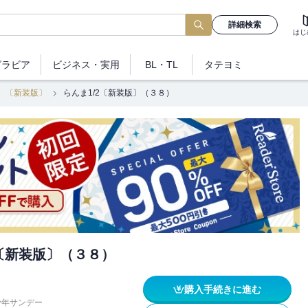
詳細検索
はじ
グラビア
ビジネス
・実用
BL・TL
タテヨミ
 〔新装版〕
らんま1/2〔新装版〕（３８）
2〔新装版〕（３８）
購入手続きに進む
少年サンデー