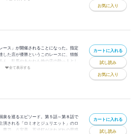
お気に入り
レース」が開催されることになった。指定
カートに入れる
達した店が優勝というこのレースに、猫飯
ろん、乱馬やあかねも他の店の助っ人とし
試し読み
では、早乙女家に早雲と玄馬の師匠・八宝
全て表示する
て乱馬を元祖無差別格闘流の跡継ぎにしよ
お気に入り
溺泉を巡るエピソード。第５話～第８話で
カートに入れる
上演される「ロミオとジュリエット」のロ
、帯刀、八宝斉、五寸釘がそれぞれの思惑
試し読み