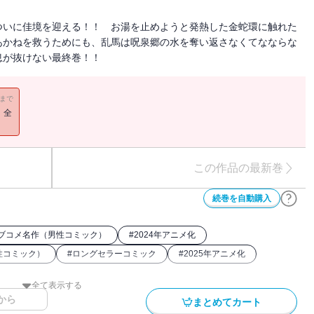
ついに佳境を迎える！！ お湯を止めようと発熱した金蛇環に触れた
あかねを救うためにも、乱馬は呪泉郷の水を奪い返さなくてなならな
息が抜けない最終巻！！
11まで
！全
この作品の最新巻
続巻を自動購入
ブコメ名作（男性コミック）
#
2024年アニメ化
性コミック）
#
ロングセラーコミック
#
2025年アニメ化
全て表示する
から
まとめてカート