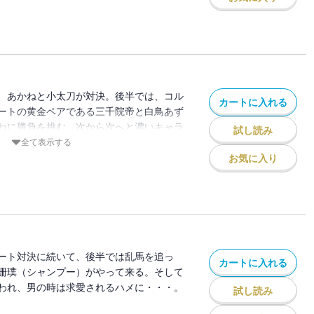
、あかねと小太刀が対決。後半では、コル
カートに入れる
ートの黄金ペアである三千院帝と白鳥あず
ねに勝負を挑む。次から次へと濃いキャラ
試し読み
バタが繰り広げられる第３集。
全て表示する
お気に入り
ート対決に続いて、後半では乱馬を追っ
カートに入れる
珊璞（シャンプー）がやって来る。そして
われ、男の時は求愛されるハメに・・・。
試し読み