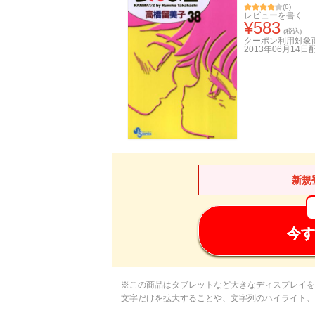
(
6
)
レビューを書く
¥
583
(税込)
クーポン利用対象
2013年06月14日
新規
今す
※この商品はタブレットなど大きなディスプレイを
文字だけを拡大することや、文字列のハイライト、