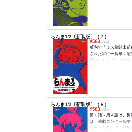
る。
らんま1/2〔新装版〕（７）
¥
583
(税込)
町内で「ミス格闘出前
された家に一番早く配
店のシャンプーはもち
て参加する。また後半
斉がやって来た。そし
うとするが・・・！？
らんま1/2〔新装版〕（８）
¥
583
(税込)
第１話～第４話は、男
は、演劇コンクールで
ミオ役を争って、乱馬