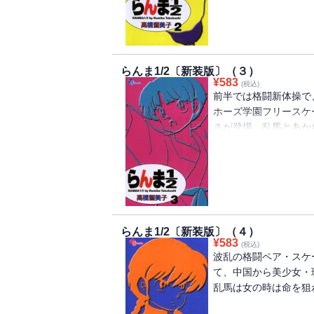
らんま1/2〔新装版〕（３）
¥
583
(税込)
前半では格闘新体操で
ホーズ学園フリースケ
さが登場。乱馬とあか
クターが登場し、ドタ
らんま1/2〔新装版〕（４）
¥
583
(税込)
波乱の格闘ペア・スケ
て、中国から美少女・
乱馬は女の時は命を狙