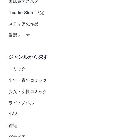
書店員オススメ
Reader Store 限定
メディア化作品
厳選テーマ
ジャンルから探す
コミック
少年・青年コミック
少女・女性コミック
ライトノベル
小説
雑誌
グラビア