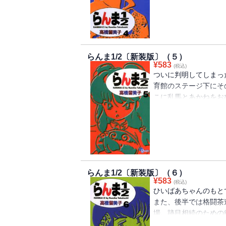
らんま1/2〔新装版〕（５）
¥
583
(税込)
ついに判明してしまっ
育館のステージ下にそ
こに乱馬とあかねをお
帰ったシャンプーが妖
に、男に戻れなくなる
らんま1/2〔新装版〕（６）
¥
583
(税込)
ひいばあちゃんのもと
また、後半では格闘茶
場。跡目相続のための
うしても好きになれな