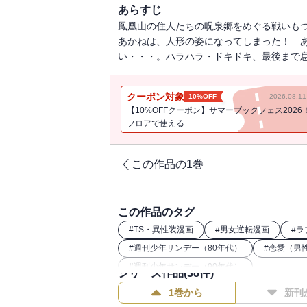
あらすじ
鳳凰山の住人たちの呪泉郷をめぐる戦いも
あかねは、人形の姿になってしまった！ 
い・・・。ハラハラ・ドキドキ、最後まで
クーポン対象
10%OFF
2026.08.
【10%OFFクーポン】サマーブックフェス2026
フロアで使える
この作品の1巻
この作品のタグ
#
TS・異性装漫画
#
男女逆転漫画
#
ラ
#
週刊少年サンデー（80年代）
#
恋愛（男
#
週刊少年サンデー（90年代）
シリーズ作品(
38
件)
1巻から
新刊