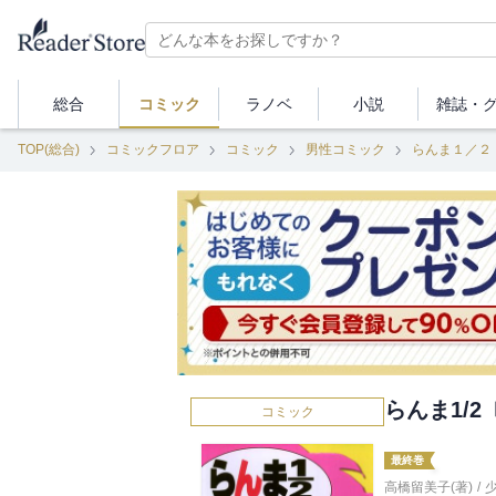
総合
コミック
ラノベ
小説
雑誌・
TOP(総合)
コミックフロア
コミック
男性コミック
らんま１／２
らんま1/
コミック
最終巻
高橋留美子(著)
/