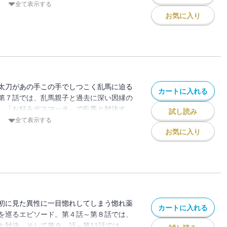
９話～第11話では、和風男溺泉を手に入
全て表示する
が手を組むが・・・！？
お気に入り
太刀があの手この手でしつこく乱馬に迫る
カートに入れる
第７話では、乱馬親子と過去に深い因縁の
。「お好みデスマッチ」で乱馬と対決す
試し読み
11話では、右京が良牙とあかねをくっつ
全て表示する
！？
お気に入り
初に見た異性に一目惚れしてしまう惚れ薬
カートに入れる
を巡るエピソード。第４話～第８話では、
と対決。そして第９ 話～第11話では、