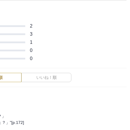
2
3
1
0
0
順
いいね！順
」

[p.172]
