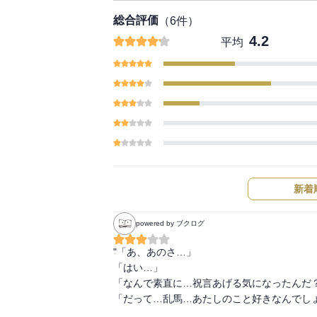
総合評価
（
6
件）
4.2
平均
新着
powered by ブクログ
"「あ、あのさ…」

「はい…」

「なんで素直に…祝言あげる気になったんだ？
「だって…乱馬…あたしのこと好きなんでしょ？」"