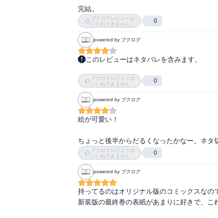
完結。
ブクログレビューは
0
いいねできません
powered by ブクログ
このレビューはネタバレを含みます。
最後まで読んでいなかった らんま1/2。

ブクログレビューは
良牙たちがそれぞれ別のパートナーを匂わせて
0
いいねできません
ヤキモチ萌えはこれが原点だと思います！高橋
powered by ブクログ
たしかに中弛みはありましたが最終巻は泣け
絵が可愛い！

みきっていないので読んでみよう
ちょっと後半からだるくなったかなー。ネタ切れ
ブクログレビューは
0
いいねできません
powered by ブクログ
持ってるのはオリジナル版のコミックスなので
新装版の最終巻の表紙があまりに好きで、これ