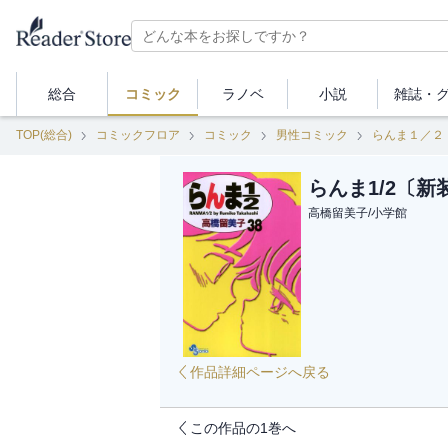
総合
コミック
ラノベ
小説
雑誌・
TOP(総合)
コミックフロア
コミック
男性コミック
らんま１／２
らんま1/2〔
高橋留美子
/
小学館
作品詳細ページへ戻る
この作品の1巻へ