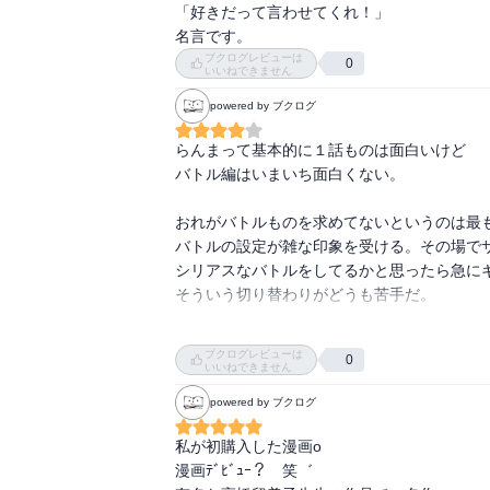
「好きだって言わせてくれ！」

名言です。
ブクログレビューは
0
いいねできません
powered by ブクログ
らんまって基本的に１話ものは面白いけど

バトル編はいまいち面白くない。

おれがバトルものを求めてないというのは最も
バトルの設定が雑な印象を受ける。その場でサ
シリアスなバトルをしてるかと思ったら急にギ
そういう切り替わりがどうも苦手だ。

どっちかにしてほしい。

ブクログレビューは
0
いいねできません
でも、彼女の描くコメディは大好きだ。

powered by ブクログ
・水をかぶったら姿が変わっちゃう。

私が初購入した漫画о

・闘気を吸い取る５円玉

漫画ﾃﾞﾋﾞｭｰ？　笑゛

・かすみさん管理人さんとかぶる。
