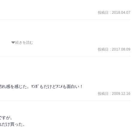
投稿日
:
2018.04.07
続きを読む
てしんみりしてしまいました…

投稿日
:
2017.08.09
留美子作品でラブ度が高いのも最高です

ますた…ドタバタな終わりかたもらしいですね。犬夜叉も最後まで読
感を感じた。ﾏﾝｶﾞもだけどｱﾆﾒも面白い！
投稿日
:
2009.12.16
すが。

だけ買った。
