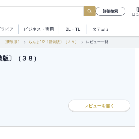
詳細検索
はじ
グラビア
ビジネス
・実用
BL・TL
タテヨミ
 〔新装版〕
らんま1/2〔新装版〕（３８）
レビュー一覧
新装版〕（３８）
レビューを書く