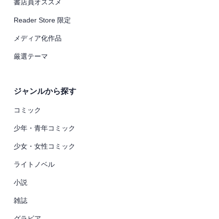
書店員オススメ
Reader Store 限定
メディア化作品
厳選テーマ
ジャンルから探す
コミック
少年・青年コミック
少女・女性コミック
ライトノベル
小説
雑誌
グラビア