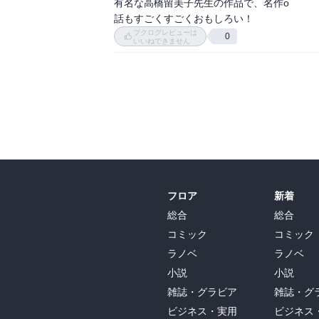
有名な高橋留美子先生の作品で、名作о

・いつも強気ならんま→自信って大事。
話もすごくすごくおもしろい！
ブクログレビューは
0
いいねできません
フロア
新着
総合
総合
コミック
コミック
ラノベ
ラノベ
小説
小説
雑誌・グラビア
雑誌・グ
ビジネス・実用
ビジネス