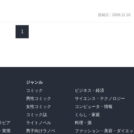
投稿日
:
2006.11.16
1
ジャンル
コミック
ビジネス・経済
男性コミック
サイエンス・テクノロジー
女性コミック
コンピュータ・情報
コミック誌
くらし・家庭
ラビア
ライトノベル
料理・酒
・実用
男子向けラノベ
ファッション・美容・ダイエッ