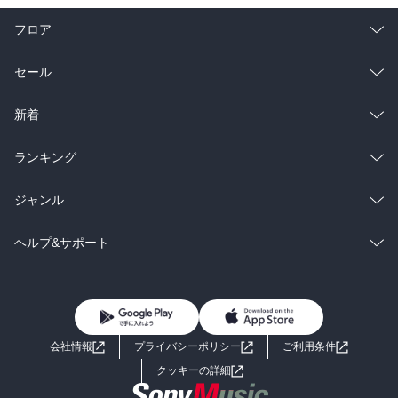
フロア
総合
コミック
セール
ラノベ
小説
総合
コミック
新着
雑誌・グラビア
ビジネス・実用
ラノベ
小説
総合
コミック
ランキング
BL・TL
雑誌・グラビア
ビジネス・実用
ラノベ
小説
総合
コミック
ジャンル
BL・TL
雑誌・グラビア
ビジネス・実用
ラノベ
小説
コミック
男性コミック
ヘルプ&サポート
BL・TL
雑誌・グラビア
ビジネス・実用
女性コミック
コミック誌
初めての方へ
ヘルプ
BL・TL
ライトノベル
男子向けラノベ
よくあるご質問
お問い合わせ
会社情報
プライバシーポリシー
ご利用条件
女子向けラノベ
小説
利用規約
クッキーの詳細