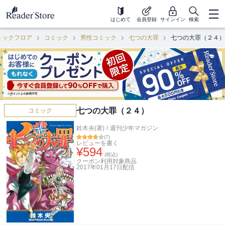
はじめて
会員登録
サインイン
検索
ミックフロア
コミック
男性コミック
七つの大罪
七つの大罪（２４）
七つの大罪（２４）
コミック
鈴木央(著)
/
週刊少年マガジン
(
7
)
レビューを書く
¥
594
(税込)
クーポン利用対象商品
2017年01月17日
配信