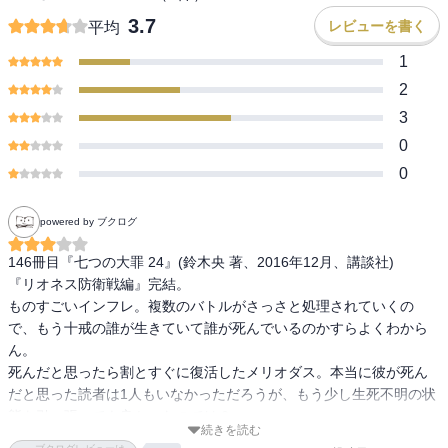
3.7
レビューを書く
平均
1
2
3
0
0
powered by ブクログ
146冊目『七つの大罪 24』(鈴木央 著、2016年12月、講談社)

『リオネス防衛戦編』完結。

ものすごいインフレ。複数のバトルがさっさと処理されていくの
で、もう十戒の誰が生きていて誰が死んでいるのかすらよくわから
ん。

死んだと思ったら割とすぐに復活したメリオダス。本当に彼が死ん
だと思った読者は1人もいなかっただろうが、もう少し生死不明の状
態を引っ張っても良かったのでは？

続きを読む
七つの大罪のバケーションが描かれる番外編も収録。こういうユル