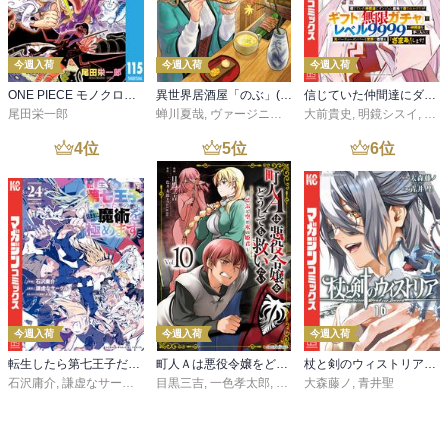
今週入荷
今週入荷
今週入荷
ONE PIECE モノクロ版 115
異世界居酒屋「のぶ」(22)
信じていた仲間達にダンジョン奥地で殺されかけたがギフト『無限ガチャ』でレベル９９９９の仲間達を手に入れて元パーティーメンバーと世界に復讐＆『ざまぁ！』します！（２３）
尾田栄一郎
蝉川夏哉
,
ヴァージニア二等兵
大前貴史
,
転
,
明鏡シスイ
,
ｔｅ
4
位
5
位
6
位
今週入荷
今週入荷
今週入荷
転生したら第七王子だったので、気ままに魔術を極めます（２４）
町人Ａは悪役令嬢をどうしても救いたい ～どぶと空と氷の姫君～１０【電子書店共通特典イラスト付】
杖と剣のウィストリア（１６）
石沢庸介
,
謙虚なサークル
,
メル。
目黒三吉
,
一色孝太郎
,
Parum
大森藤ノ
,
青井聖