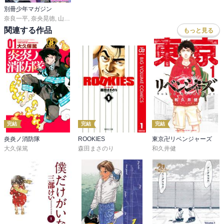
別冊少年マガジン
奈良一平
,
奈央晃徳
,
山川直輝
,
ＴＹＰＥ－ＭＯＯＮ
,
カワグチタケシ
,
氏家ト全
,
大
関連する作品
もっと見る
完結
完結
完結
炎炎ノ消防隊
ROOKIES
東京卍リベンジャーズ
大久保篤
森田まさのり
和久井健