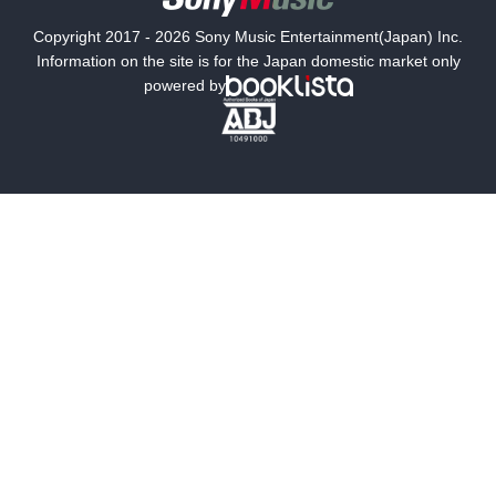
国内小説
海外小説
Copyright 2017 - 2026 Sony Music Entertainment(Japan) Inc.
ミステリー
SF
Information on the site is for the Japan domestic market only
powered by
歴史・時代小説
文学
雑誌
グラビア写真集
ボーイズラブ
ティーンズラブ
人文・思想・歴史
社会・政治・法律
ビジネス・経済
サイエンス・テクノロジー
コンピュータ・情報
くらし・家庭
料理・酒
ファッション・美容・ダイエット
ホビー&カルチャー
スポーツ・アウトドア