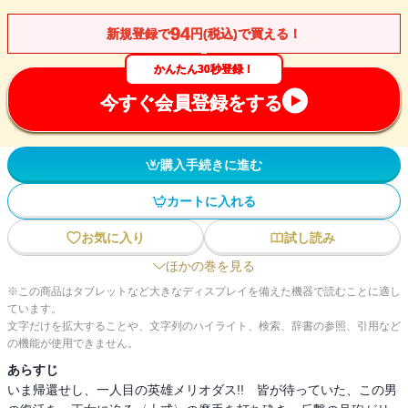
94
新規登録で
円(税込)で買える！
かんたん30秒登録！
今すぐ会員登録をする
購入手続きに進む
カートに入れる
お気に入り
試し読み
ほかの巻を見る
※この商品はタブレットなど大きなディスプレイを備えた機器で読むことに適し
ています。
文字だけを拡大することや、文字列のハイライト、検索、辞書の参照、引用など
の機能が使用できません。
あらすじ
いま帰還せし、一人目の英雄メリオダス!! 皆が待っていた、この男