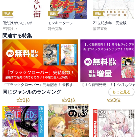
完結
完結
完結
僕だけがいない街
モンキーターン
21世紀少年 完全版 デジタル Ver.
三部けい
河合克敏
浦沢直樹
関連する特集
『ブラッククローバー』完結記念！ 最後まで絶対にあきらめない！不屈の主人公特集！
同じジャンルのランキング
もっと見る
1
位
2
位
3
位