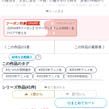
の復活を。王女に迫る〈十戒〉の魔手を打ち砕き、反撃の号砲がリ
オネスに鳴り響く!! ブリタニア一の魔術士、天下無双の騎士団、そ
して新旧聖騎士長。“最強”と謳われし猛者たちが、対〈十戒〉戦線に
もっと見る
並び立つ!! ……だがその時、一筋の雫がメリオダスの頬をつたい
──。
クーポン対象
10%OFF
2026.08.11まで
【10%OFFクーポン】サマーブックフェス2026！全
フロアで使える
この作品の1巻
この作品の最新巻
続巻を自動購入
この作品のタグ
#
七つの大罪関連作
#
2021年アニメ化
#
2019年アニメ化
#
2023年アニメ化
#
2018年アニメ化
#
2018年映画化
#
ロングセラーコミック
#
2021年映画化
#
最強主人公コミック
シリーズ作品(
41
件)
全て表示する
#
ファンタジー漫画
#
本格ファンタジー漫画
#
講談社漫画賞
1巻から
新刊から
まとめてカート