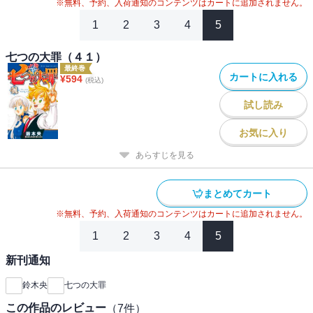
※無料、予約、入荷通知のコンテンツはカートに追加されません。
1
2
3
4
5
七つの大罪（４１）
最終巻
カートに入れる
¥
594
(税込)
試し読み
お気に入り
あらすじを見る
まとめてカート
※無料、予約、入荷通知のコンテンツはカートに追加されません。
1
2
3
4
5
新刊通知
鈴木央
七つの大罪
この作品のレビュー
（
7
件）