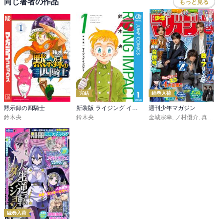
同じ著者の作品
もっと見る
完結
続巻入荷
黙示録の四騎士
新装版 ライジング インパクト
週刊少年マガジン
鈴木央
鈴木央
金城宗幸
,
ノ村優介
,
真島ヒロ
続巻入荷