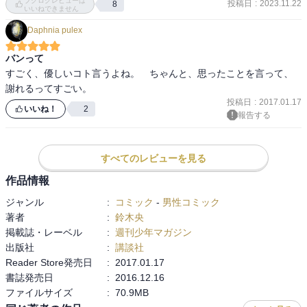
ブクログレビューは
投稿日
:
2023.11.22
8
いエピソードが本編にも欲しい。

いいねできません
Daphnia pulex
〈オレは昔の自分に 戻るのが怖いよ〉
バンって
すごく、優しいコト言うよね。　ちゃんと、思ったことを言って、
謝れるってすごい。
投稿日
:
2017.01.17
いいね！
2
報告する
すべてのレビューを見る
作品情報
ジャンル
:
コミック
-
男性コミック
著者
:
鈴木央
掲載誌・レーベル
:
週刊少年マガジン
出版社
:
講談社
Reader Store発売日
:
2017.01.17
書誌発売日
:
2016.12.16
ファイルサイズ
:
70.9MB