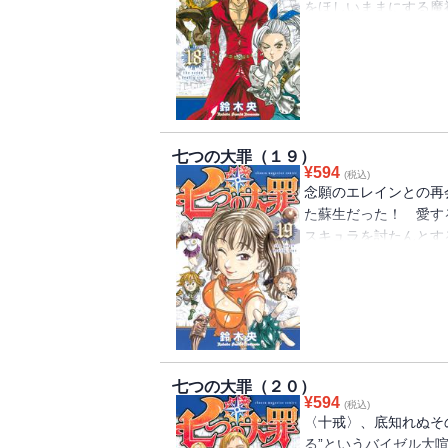
をほしいままにする魔
た……。辺境から来る
け旅を続けるバンは、
七つの大罪（１９）
¥
594
(税込)
念願のエレインとの再
た蘇生だった！ 愛す
スキュラを討たんとす
（アンデッド）〉に死
ディアンヌ、〈蒼天の
ビヒゲ……。驚異の物語
七つの大罪（２０）
¥
594
(税込)
〈十戒〉、底知れぬそ
る”というバイゼル大