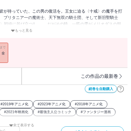
 皆が待っていた、この男の復活を。王女に迫る〈十戒〉の魔手を打
! ブリタニア一の魔術士、天下無双の騎士団、そして新旧聖騎士
戒〉戦線に並び立つ!! ……だがその時、一筋の雫がメリオダスの頬
もっと見る
11まで
！全
この作品の最新巻
続巻を自動購入
#
2019年アニメ化
#
2023年アニメ化
#
2018年アニメ化
#
2021年映画化
#
最強主人公コミック
#
ファンタジー漫画
全て表示する