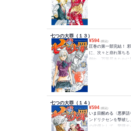
血。蹂躙される王都。
闇にこのまま世界は呑ま
七つの大罪（１３）
¥
594
(税込)
圧巻の第一部完結！ 
に、次々と崩れ落ちる
倒れ、万策尽きたかに
つ！ それは頼もしき一
の祈り。開眼する魔力
七つの大罪（１４）
¥
594
(税込)
いま目醒める〈悪夢語
ンドリクセンを撃破し
の代償として、驚嘆す