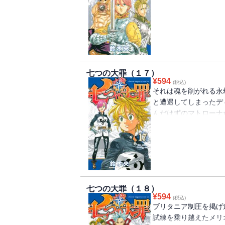
滅から救え！ ディア
全収録！ 掟に苦しむ乙
七つの大罪（１７）
¥
594
(税込)
それは魂を削がれる永
と遭遇してしまったデ
んだはずのマトローナ
牙〉!! 一方、〈十
の賢者＝ドルイドの聖
始まる！
七つの大罪（１８）
¥
594
(税込)
ブリタニア制圧を掲げ
試練を乗り越えたメリ