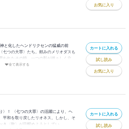
そして、目醒める異形の怪物！ 底知れぬ
お気に入り
れるのか!?
邪神と化したヘンドリクセンの猛威の前
カートに入れる
〈七つの大罪〉たち。頼みのメリオダスも
思われたその時、一つの影が雄々しく立
試し読み
匹の勇姿……!! 尊き犠牲。悲愴なる乙女
全て表示する
。奇跡は、希望は、まだここにある!!
お気に入り
り〉！ 〈七つの大罪〉の活躍により、ヘ
カートに入れる
、平和を取り戻したリオネス。しかし、そ
べき〈敵〉が目醒めようとしてい
試し読み