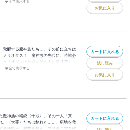
させる、その敵の正体とは!? 妖精王の
全て表示する
異変勃発!! 罪人たちと、この世界の全貌
お気に入り
ぐ!!!!
。覚醒する魔神族たち…。その前に立ちは
カートに入れる
、メリオダス！ 魔神族の先兵に、苦戦必
、メリオダスは神器をその手に取り戻す。
試し読み
ヴェインの威力！ そして、妖精王に迫る
全て表示する
 それは、誰も予期せぬ壮絶さだった…!!
お気に入り
た魔神族の精鋭〈十戒〉。その一人「真
カートに入れる
れ、〈大罪〉たちは斃れた……。窮地を救
する妖精王。恩讐を越え、ブリタニアを破