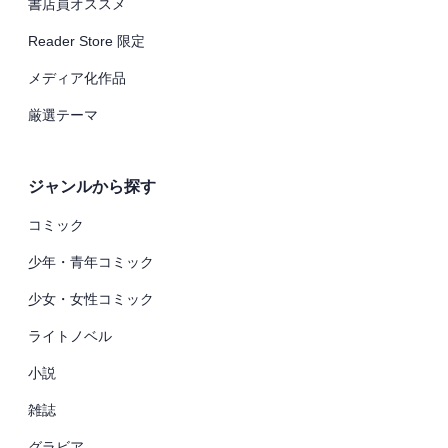
書店員オススメ
Reader Store 限定
メディア化作品
厳選テーマ
ジャンルから探す
コミック
少年・青年コミック
少女・女性コミック
ライトノベル
小説
雑誌
グラビア