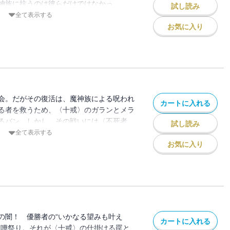
神族に抗うのは彼らだけではなかっ
試し読み
友軍。その実力は!? 一方、〈大罪〉を抜
全て表示する
死者復活の手掛かりを求め因縁の地へ！
お気に入り
会。だがその復活は、魔神族による呪われ
カートに入れる
る者を救うため、〈十戒〉のガランとメラ
るバン。しかし、その戦いには〈不死者
試し読み
をもたらす致命的死角が!! 記憶を失った
全て表示する
六連星〉率いるデンゼル、そして謎のチョ
お気に入り
、大波乱!!
の闇！ 優勝者の“いかなる望みも叶え
カートに入れる
喧嘩祭り。それが〈十戒〉の仕掛ける罠と