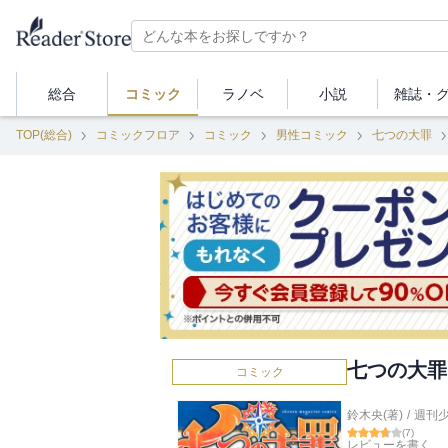
総合
コミック
ラノベ
小説
雑誌・
TOP(総合)
コミックフロア
コミック
男性コミック
七つの大罪
七つの大罪
コミック
鈴木央(著)
/
週刊
(
7
)
レビューを書く