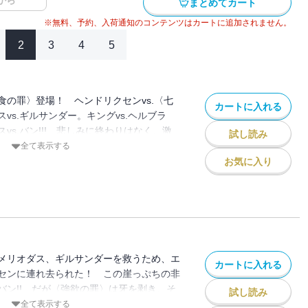
から
まとめてカート
※無料、予約、入荷通知のコンテンツはカートに追加されません。
2
3
4
5
食の罪〉登場！ ヘンドリクセンvs.〈七
カートに入れる
vs.ギルサンダー。キングvs.ヘルブラ
vs.バン!!! 悲しみに終わりはなく、激
試し読み
決着をつけるべく、現れたのは、第六の
全て表示する
お気に入り
メリオダス、ギルサンダーを救うため、エ
カートに入れる
センに連れ去られた！ この崖っぷちの非
バン!! だが〈強欲の罪〉は牙を剥き、そ
試し読み
スの心臓ただ一つ……。暴走する魔神の
全て表示する