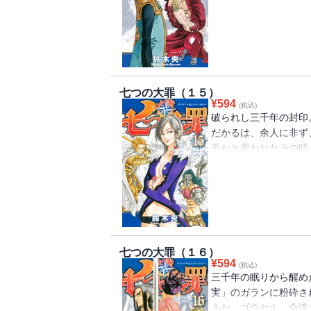
た……!! 王都を震撼
森、キャメロットでも
が、ついにそのベールを脱
七つの大罪（１５）
¥
594
(税込)
破られし三千年の封印
だかるは、余人に非ず
至かと思われたその時
炸裂する神器・ロスト
魔神の影。聖戦開幕！
七つの大罪（１６）
¥
594
(税込)
三千年の眠りから醒め
実」のガランに粉砕さ
うか、ゴウセル。合流