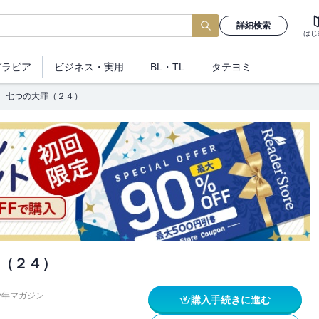
詳細検索
はじ
グラビア
ビジネス
・実用
BL・TL
タテヨミ
七つの大罪（２４）
（２４）
少年マガジン
購入手続きに進む