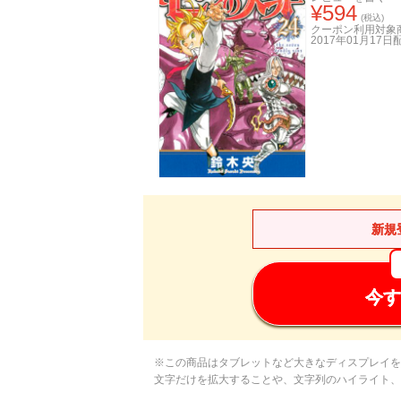
¥
594
(税込)
クーポン利用対象
2017年01月17日
新規
今す
※この商品はタブレットなど大きなディスプレイを
文字だけを拡大することや、文字列のハイライト、