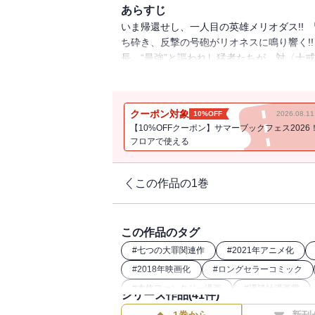
あらすじ
いま帰還せし、一人目の英雄メリオダス!!
ち砕き、反撃の号砲がリオネスに鳴り響く!
長。“最強”と謳われし猛者たちが、対〈十
をつたい──。
クーポン対象
10%OFF
2026.08.
【10%OFFクーポン】サマーブックフェス2026
フロアで使える
この作品の1巻
この作品のタグ
#
七つの大罪関連作
#
2021年アニメ化
#
2018年映画化
#
ロングセラーコミック
#
本格ファンタジー漫画
#
講談社漫画賞
シリーズ作品(
41
件)