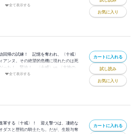
試し読み
ンヌの外伝「少女は叶わぬ夢を見る」も完
全て表示する
女の祈りと成長!!
お気に入り
劫回帰の試練！ 記憶を奪われ、〈十戒〉
カートに入れる
ィアンヌ。その絶望的危機に現れたのは死
だった！ 緊迫！ 〈十戒〉vs.〈大地の
試し読み
戒〉に対抗する力を得るため、〈大罪〉は森
全て表示する
地へ！ 賢者より課せられた壮絶な試練が
お気に入り
進軍する〈十戒〉！ 迎え撃つは、凄絶な
カートに入れる
オダスと歴戦の騎士たち。だが、生殺与奪