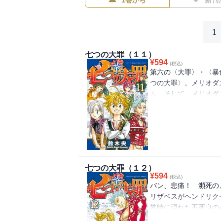
1巻から
新刊
1
七つの大罪（１１）
¥
594
(税込)
第六の〈大罪〉・〈暴
つの大罪〉。メリオダス
ム。そして、メリオダス
闘に勝者は見えない。
〈大罪〉!! 驚天動地!!
七つの大罪（１２）
¥
594
(税込)
バン、悲痛！ 瀕死の
リザベスがヘンドリク
常時に現れた不死身の
の刃が狙うはメリオダ