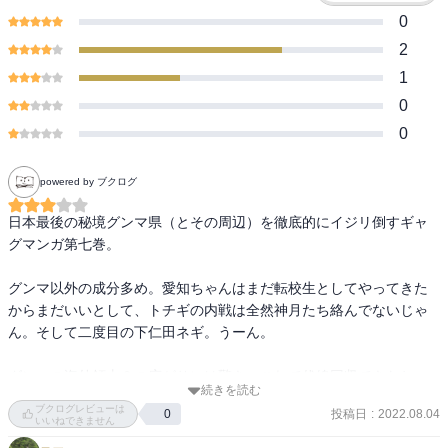
0
2
1
0
0
powered by ブクログ
日本最後の秘境グンマ県（とその周辺）を徹底的にイジリ倒すギャ
グマンガ第七巻。

グンマ以外の成分多め。愛知ちゃんはまだ転校生としてやってきた
からまだいいとして、トチギの内戦は全然神月たち絡んでないじゃ
ん。そして二度目の下仁田ネギ。うーん。

グンマの海外領土？の広がりには驚き。これで伏線回収できたね。
続きを読む
ブクログレビューは
投稿日
:
2022.08.04
0
いいねできません