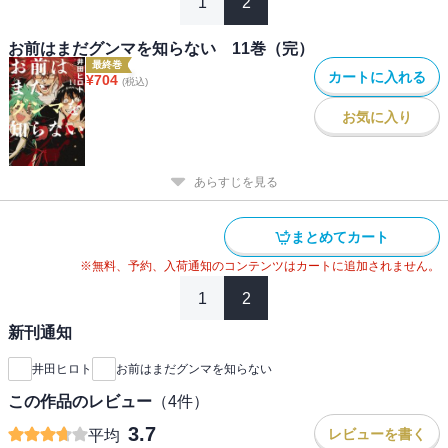
1
2
お前はまだグンマを知らない 11巻（完）
最終巻
カートに入れる
¥
704
(税込)
お気に入り
あらすじを見る
まとめてカート
※無料、予約、入荷通知のコンテンツはカートに追加されません。
1
2
新刊通知
井田ヒロト
お前はまだグンマを知らない
この作品のレビュー
（
4
件）
3.7
レビューを書く
平均