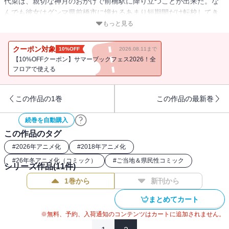
代菜は、親切な神月のおかげで前橋駅に降り立つことが出来た。な
んでも彼女はグンマ県前橋市に憧れるあまり短期間だけ転校してき
たとのこと。愛知は神月に懐き、篠岡、イエティ、一矢の心をざわ
もっと見る
めかせるが…？ 他、グンマが生んだ伝説バンド「ＢＯＯＷＹ」の知
られざる真実、グンマの恐るべき伝統行事の秘密、伊香保温泉のデ
クーポン対象
10%OFF
2026.08.11まで
ィープスポットなどを収録。
【10%OFFクーポン】サマーブックフェス2026！全
フロアで使える
この作品の1巻
この作品の最新巻
続巻を自動購入
この作品のタグ
#
2026年アニメ化
#
2018年アニメ化
#
26年冬アニメ化（コミック）
#
ご当地＆県民性コミック
シリーズ作品(
11
件)
1巻から
新刊から
まとめてカート
※無料、予約、入荷通知のコンテンツはカートに追加されません。