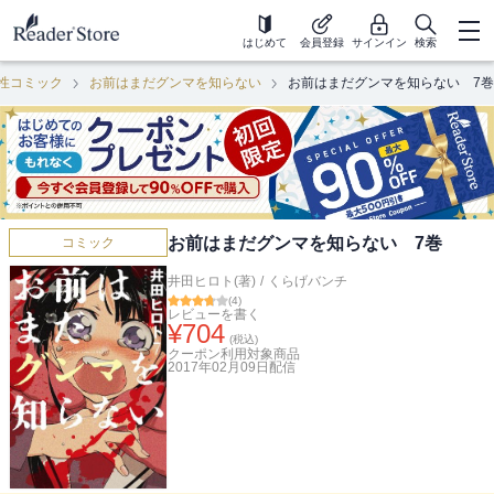
はじめて
会員登録
サインイン
検索
性コミック
お前はまだグンマを知らない
お前はまだグンマを知らない 7巻
お前はまだグンマを知らない 7巻
コミック
井田ヒロト(著)
/
くらげバンチ
(
4
)
レビューを書く
¥
704
(税込)
クーポン利用対象商品
2017年02月09日
配信