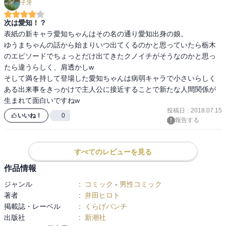
子牙
次は愛知！？
表紙の新キャラ愛知ちゃんはその名の通り愛知出身の娘。

ゆうまちゃんの話から始まりいつ出てくるのかと思っていたら栃木
のエピソードでちょっとだけ出てきたクノイチがそうなのかと思っ
たら違うらしく、肩透かしw

そして満を持して登場した愛知ちゃんは病弱キャラで小さいらしく
ある出来事をきっかけで主人公に接近することで新たな人間関係が
生まれて面白いですねw
投稿日
:
2018.07.15
いいね！
0
報告する
すべてのレビューを見る
作品情報
ジャンル
:
コミック
-
男性コミック
著者
:
井田ヒロト
掲載誌・レーベル
:
くらげバンチ
出版社
:
新潮社