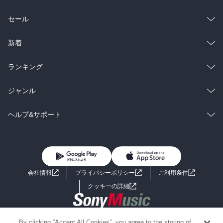
総合
コミック
セール
ラノベ
小説
総合
コミック
新着
雑誌・グラビア
ビジネス・実用
ラノベ
小説
総合
コミック
ランキング
BL・TL
雑誌・グラビア
ビジネス・実用
ラノベ
小説
総合
コミック
ジャンル
BL・TL
雑誌・グラビア
ビジネス・実用
ラノベ
小説
コミック
男性コミック
ヘルプ&サポート
BL・TL
雑誌・グラビア
ビジネス・実用
女性コミック
コミック誌
初めての方へ
ヘルプ
BL・TL
ライトノベル
男子向けラノベ
よくあるご質問
お問い合わせ
会社情報
プライバシーポリシー
ご利用条件
女子向けラノベ
小説
利用規約
クッキーの詳細
国内小説
海外小説
Copyright 2017 - 2026 Sony Music Entertainment(Japan) Inc.
By clicking “Accept All Cookies”, you agree to the storing of