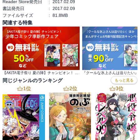
Reader Store発売日
:
2017.02.09
書誌発売日
:
2017.02.09
ファイルサイズ
:
81.8MB
関連する特集
【AKITA電子祭り 夏の陣】チャンピオン！ 少年コミック準新作フェア
同じジャンルのランキング
もっと見る
1
位
2
位
3
位