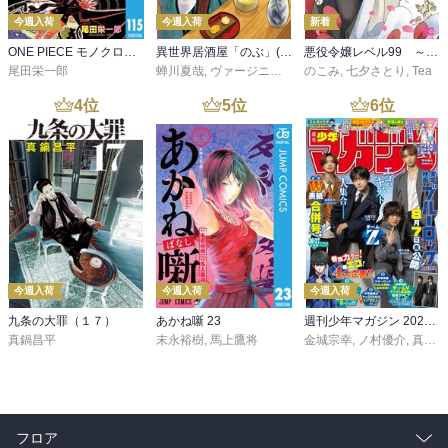
今週入荷
今週入荷
新着
ONE PIECE モノクロ版 115
異世界居酒屋「のぶ」(22)
悪役令嬢レベル99 ～私は裏ボスですが魔王ではありません～ その６
尾田栄一郎
蝉川夏哉
,
ヴァージニア二等兵
のこみ
,
転
,
七夕さとり
,
Tea
4
位
5
位
6
位
今週入荷
今週入荷
今週入荷
九条の大罪（１７）
あかね噺 23
週刊少年マガジン 2026年36・37号[2026年8月5日発売]
真鍋昌平
末永裕樹
,
馬上鷹将
金城宗幸
,
ノ村優介
,
真島ヒロ
フロア