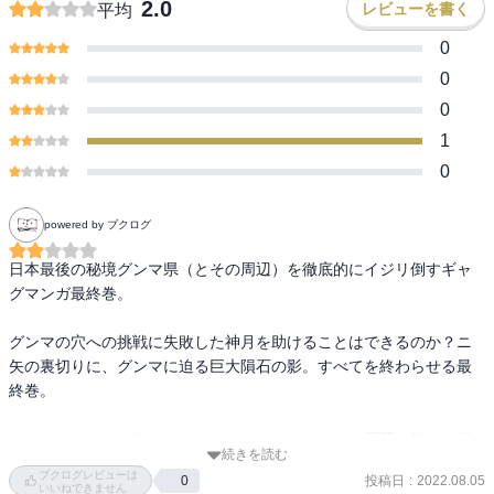
2.0
レビューを書く
平均
0
0
0
1
0
powered by ブクログ
日本最後の秘境グンマ県（とその周辺）を徹底的にイジリ倒すギャ
グマンガ最終巻。

グンマの穴への挑戦に失敗した神月を助けることはできるのか？ニ
矢の裏切りに、グンマに迫る巨大隕石の影。すべてを終わらせる最
終巻。

それにしてもこのラストはなあ。。。そもそもこの展開に持って行
続きを読む
ったことの是非は置いておいたとしても、一年間グンマで学生やっ
ブクログレビューは
投稿日
:
2022.08.05
0
ててそれを知らないわけがなかろうよ。確かにそのネタを本編では
いいねできません