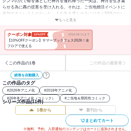
グンマの穴で命を落とした神月を連れ帰った一矢は、神月を生き還
らせる為に轟の提案を受け入れる。それは、ご当地婚活イベントに
参加するというものだった。人を生き還らせるには全く関係のない
ことに思えるのだが……!? そしてなんやかんやあった後、小惑
もっと見る
星“群馬”がグンマ県に衝突することに？ カタストロフな最終巻！
クーポン対象
10%OFF
2026.08.11まで
【10%OFFクーポン】サマーブックフェス2026！全
フロアで使える
この作品の1巻
この作品の最新巻
続巻を自動購入
この作品のタグ
#
2026年アニメ化
#
2018年アニメ化
#
26年冬アニメ化（コミック）
#
ご当地＆県民性コミック
シリーズ作品(
11
件)
1巻から
新刊から
まとめてカート
※無料、予約、入荷通知のコンテンツはカートに追加されません。