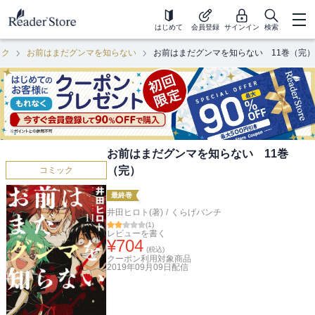
はじめて
会員登録
サインイン
検索
ック
お前はまだグンマを知らない
お前はまだグンマを知らない 11巻（完）
お前はまだグンマを知らない 11巻
（完）
コミック
最終巻
井田ヒロト(著)
/
くらげバンチ
(
1
)
レビューを書く
¥
704
(税込)
クーポン利用対象商品
2019年09月09日
配信