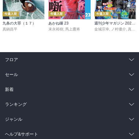
今週入荷
今週入荷
今週入荷
九条の大罪（１７）
あかね噺 23
週刊少年マガジン 2026年36・37号[2026年8月5日発売]
真鍋昌平
末永裕樹
,
馬上鷹将
金城宗幸
,
ノ村優介
,
真島ヒロ
フロア
総合
コミック
セール
ラノベ
小説
総合
コミック
新着
雑誌・グラビア
ビジネス・実用
ラノベ
小説
総合
コミック
ランキング
BL・TL
雑誌・グラビア
ビジネス・実用
ラノベ
小説
総合
コミック
ジャンル
BL・TL
雑誌・グラビア
ビジネス・実用
ラノベ
小説
コミック
男性コミック
ヘルプ&サポート