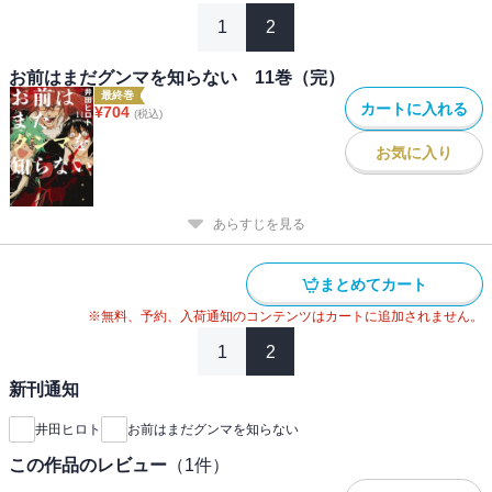
1
2
お前はまだグンマを知らない 11巻（完）
最終巻
カートに入れる
¥
704
(税込)
お気に入り
あらすじを見る
まとめてカート
※無料、予約、入荷通知のコンテンツはカートに追加されません。
1
2
新刊通知
井田ヒロト
お前はまだグンマを知らない
この作品のレビュー
（
1
件）