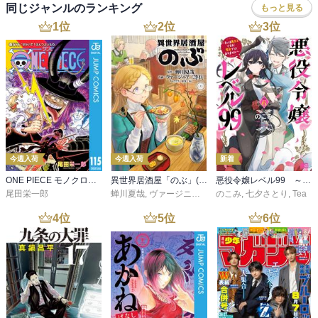
同じジャンルのランキング
もっと見る
1
位
2
位
3
位
今週入荷
今週入荷
新着
ONE PIECE モノクロ版 115
異世界居酒屋「のぶ」(22)
悪役令嬢レベル99 ～私は裏ボスですが魔王ではありません～ その６
尾田栄一郎
蝉川夏哉
,
ヴァージニア二等兵
のこみ
,
転
,
七夕さとり
,
Tea
4
位
5
位
6
位