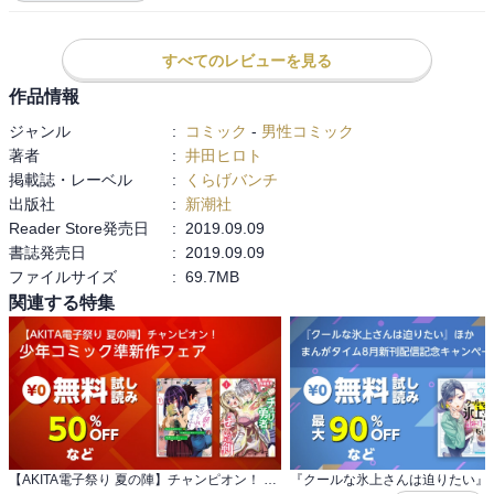
やってなかったけど。

すべてのレビューを見る
本作の最後の方は、ストーリーと単独話のバランスが微妙になり、
それに合わせてストーリーも単独話のキレも悪くなっていった感
作品情報
じ。一応毛の国がグンマ的大団円なんだろうけど、主人公の神月が
ジャンル
:
コミック
-
男性コミック
ほとんど出ないうえ、それまでの脈略がなさ過ぎて流れに乗れなか
著者
:
井田ヒロト
った。
掲載誌・レーベル
:
くらげバンチ
出版社
:
新潮社
Reader Store発売日
:
2019.09.09
書誌発売日
:
2019.09.09
ファイルサイズ
:
69.7MB
関連する特集
【AKITA電子祭り 夏の陣】チャンピオン！ 少年コミック準新作フェア