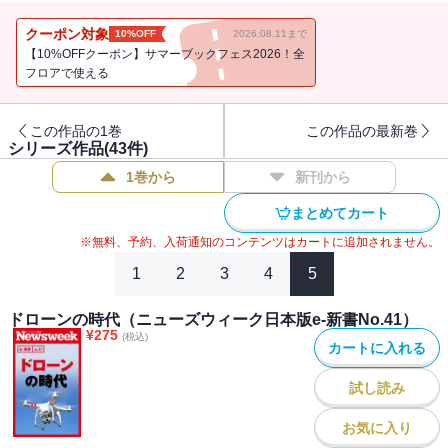
＜内容＞
クーポン対象
10%OFF
2026.08.11まで
１、過激化する韓国の反日心理
【10%OFFクーポン】サマーブックフェス2026！全
２、韓国が戦争犯罪を認めない訳
フロアで使える
３、対日「袋小路」外交の理由
４、朴が日本に放つ和解のシグナル
この作品の1巻
この作品の最新巻
シリーズ作品(
43
件)
＊この電子書籍は、「ニューズウィーク日本版2013年10月1日号」
1巻から
新刊から
に掲載された特集記事を編集しています。
まとめてカート
※無料、予約、入荷通知のコンテンツはカートに追加されません。
1
2
3
4
5
ドローンの時代（ニューズウィーク日本版e-新書No.41）
¥
275
(税込)
カートに入れる
試し読み
お気に入り