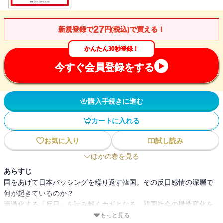
27
新規登録で
円(税込)で買える！
かんたん30秒登録！
今すぐ会員登録をする
購入手続きに進む
カートに入れる
お気に入り
試し読み
ほかの巻を見る
あらすじ
国をあげて日本バッシングを繰り返す韓国。その反日感情の深層で
何が起きているのか？
過激化する「反日」を読み解くカギとなる、韓国社会の構造変化を
詳細にリポート！
もっと見る