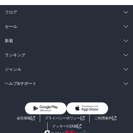
フロア
総合
コミック
セール
ラノベ
小説
総合
コミック
新着
雑誌・グラビア
ビジネス・実用
ラノベ
小説
総合
コミック
ランキング
BL・TL
雑誌・グラビア
ビジネス・実用
ラノベ
小説
総合
コミック
ジャンル
BL・TL
雑誌・グラビア
ビジネス・実用
ラノベ
小説
コミック
男性コミック
ヘルプ&サポート
BL・TL
雑誌・グラビア
ビジネス・実用
女性コミック
コミック誌
初めての方へ
ヘルプ
BL・TL
ライトノベル
男子向けラノベ
よくあるご質問
お問い合わせ
会社情報
プライバシーポリシー
ご利用条件
女子向けラノベ
小説
利用規約
クッキーの詳細