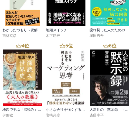
わかったつもり～読解力がつかない本当の原因～
地頭スイッチ
疲れ切った人のための勉強法
西林克彦
木下勝寿
堀田秀吾
4
位
5
位
6
位
地図で学ぶ「深読み」世界史
小さな会社を強くするマーケティング思考
人新世の「黙示録」（集英社シリーズ・コモン）
伊藤敏
岩崎邦彦
斎藤幸平