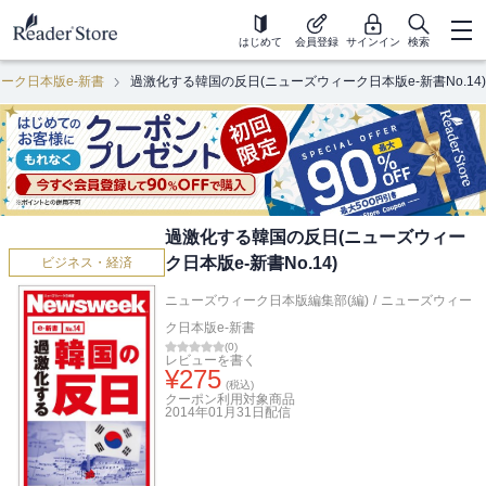
はじめて
会員登録
サインイン
検索
ーク日本版e-新書
過激化する韓国の反日(ニューズウィーク日本版e-新書No.14)
過激化する韓国の反日(ニューズウィー
ク日本版e-新書No.14)
ビジネス・経済
ニューズウィーク日本版編集部(編)
/
ニューズウィー
ク日本版e-新書
(
0
)
レビューを書く
¥
275
(税込)
クーポン利用対象商品
2014年01月31日
配信