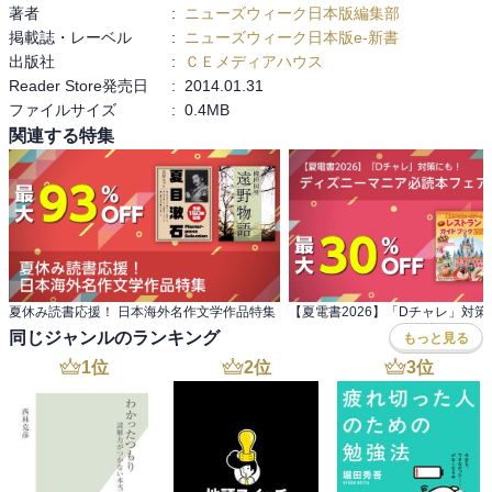
著者
:
ニューズウィーク日本版編集部
掲載誌・レーベル
:
ニューズウィーク日本版e-新書
出版社
:
ＣＥメディアハウス
Reader Store発売日
:
2014.01.31
ファイルサイズ
:
0.4MB
関連する特集
夏休み読書応援！ 日本海外名作文学作品特集
同じジャンルのランキング
もっと見る
1
位
2
位
3
位