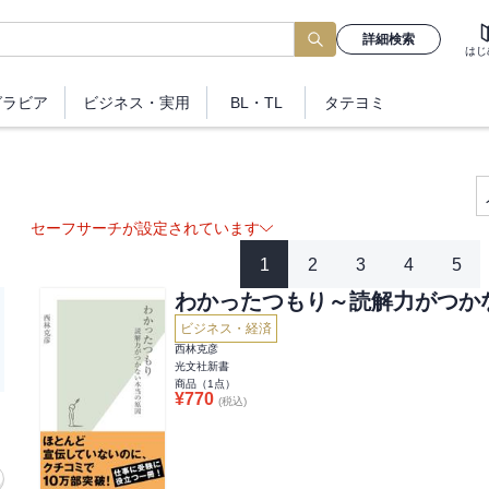
詳細検索
はじ
グラビア
ビジネス
・実用
BL・TL
タテヨミ
セーフサーチが設定されています
1
2
3
4
5
わかったつもり～読解力がつか
ビジネス・経済
西林克彦
光文社新書
商品（
1
点）
¥
770
(税込)