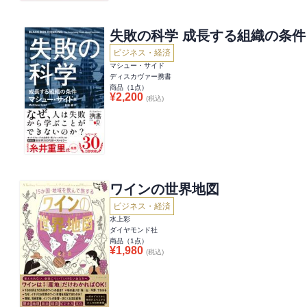
失敗の科学 成長する組織の条件
ビジネス・経済
マシュー・サイド
ディスカヴァー携書
商品（
1
点）
¥
2,200
(税込)
ワインの世界地図
ビジネス・経済
水上彩
ダイヤモンド社
商品（
1
点）
¥
1,980
(税込)