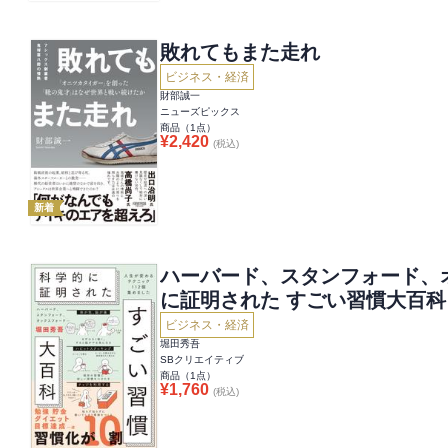
敗れてもまた走れ
ビジネス・経済
財部誠一
ニューズピックス
商品（
1
点）
¥
2,420
(税込)
新着
ハーバード、スタンフォード、
に証明された すごい習慣大百
112個集めました
ビジネス・経済
堀田秀吾
SBクリエイティブ
商品（
1
点）
¥
1,760
(税込)