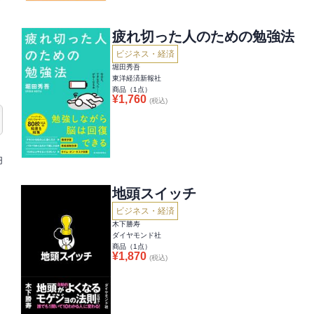
疲れ切った人のための勉強法
ビジネス・経済
堀田秀吾
東洋経済新報社
商品（
1
点）
¥
1,760
(税込)
円
地頭スイッチ
ビジネス・経済
木下勝寿
ダイヤモンド社
商品（
1
点）
¥
1,870
(税込)