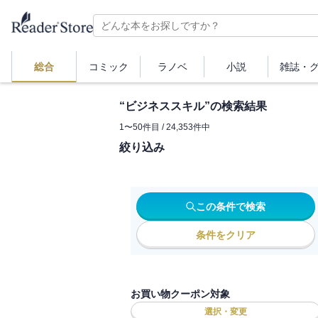
総合
コミック
ラノベ
小説
雑誌・
“
ビジネススキル
”の検索結果
1
〜
50
件目 /
24,353
件中
絞り込み
この条件で検索
条件をクリア
お買い物クーポン対象
選択・変更