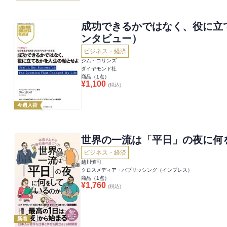
成功できるかではなく、役に立
ンタビュー）
ビジネス・経済
ジム・コリンズ
ダイヤモンド社
商品（
1
点）
¥
1,100
(税込)
今週入荷
世界の一流は「平日」の夜に何
ビジネス・経済
越川慎司
クロスメディア・パブリッシング（インプレス）
商品（
1
点）
¥
1,760
(税込)
新着