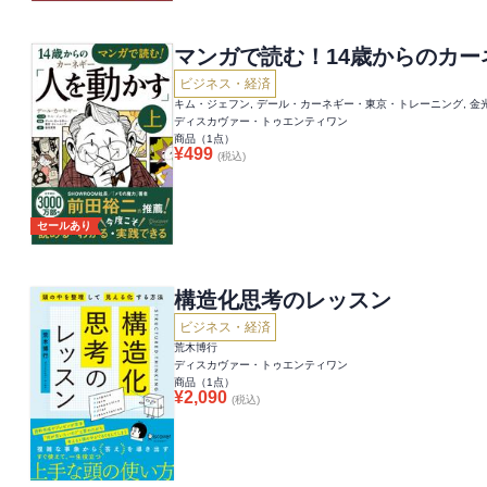
マンガで読む！14歳からのカ
ビジネス・経済
キム・ジェフン, デール・カーネギー・東京・トレーニング, 金
ディスカヴァー・トゥエンティワン
商品（
1
点）
¥
499
(税込)
セールあり
構造化思考のレッスン
ビジネス・経済
荒木博行
ディスカヴァー・トゥエンティワン
商品（
1
点）
¥
2,090
(税込)