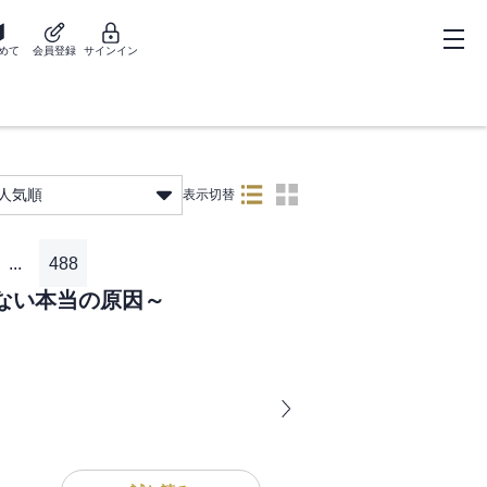
めて
会員登録
サインイン
人気順
表示切替
...
488
ない本当の原因～