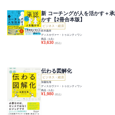
新 コーチングが人を活かす＋承認
かす【2冊合本版】
ビジネス・経済
鈴木義幸
ディスカヴァー・トゥエンティワン
商品（
1
点）
¥
3,630
(税込)
伝わる図解化
ビジネス・経済
加藤拓海
ディスカヴァー・トゥエンティワン
商品（
1
点）
¥
1,980
(税込)