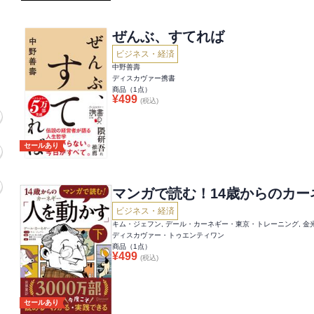
ぜんぶ、すてれば
ビジネス・経済
中野善壽
ディスカヴァー携書
商品（
1
点）
¥
499
(税込)
セールあり
マンガで読む！14歳からのカ
ビジネス・経済
キム・ジェフン, デール・カーネギー・東京・トレーニング, 金
ディスカヴァー・トゥエンティワン
商品（
1
点）
¥
499
(税込)
セールあり