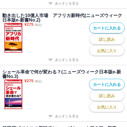
あらすじを見る
動き出した10億人市場 アフリカ新時代(ニューズウィーク
日本版e-新書No.2)
¥
275
(税込)
カートに入れる
試し読み
お気に入り
あらすじを見る
シェール革命で何が変わる？(ニューズウィーク日本版e-新
書No.3)
¥
275
(税込)
カートに入れる
試し読み
お気に入り
あらすじを見る