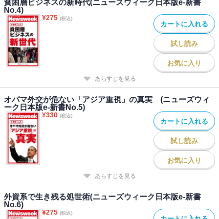
貧困層ビジネスの新時代(ニューズウィーク日本版e-新書
No.4)
¥
275
(税込)
カートに入れる
試し読み
お気に入り
あらすじを見る
オバマ外交が危ない「アジア重視」の真実 (ニューズウィ
ーク日本版e-新書No.5)
¥
330
(税込)
カートに入れる
試し読み
お気に入り
あらすじを見る
外資系で生き残る処世術(ニューズウィーク日本版e-新書
No.6)
¥
275
(税込)
カートに入れる