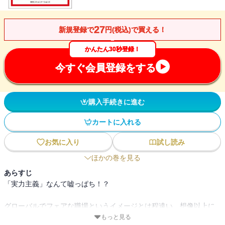
27
新規登録で
円(税込)で買える！
かんたん30秒登録！
今すぐ会員登録をする
購入手続きに進む
カートに入れる
お気に入り
試し読み
ほかの巻を見る
あらすじ
「実力主義」なんて嘘っぱち！？
グローバルでフェアな職場というイメージとは程遠い、想像以上に
ウエットな外資系企業で日本人が成功を収める処世術とは。
もっと見る