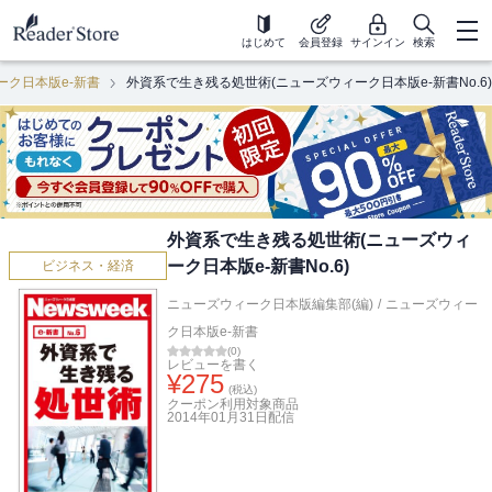
はじめて
会員登録
サインイン
検索
ーク日本版e-新書
外資系で生き残る処世術(ニューズウィーク日本版e-新書No.6)
外資系で生き残る処世術(ニューズウィ
ーク日本版e-新書No.6)
ビジネス・経済
ニューズウィーク日本版編集部(編)
/
ニューズウィー
ク日本版e-新書
(
0
)
レビューを書く
¥
275
(税込)
クーポン利用対象商品
2014年01月31日
配信