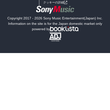
女子向けラノベ
小説
利用規約
クッキーの詳細
国内小説
海外小説
Copyright 2017 - 2026 Sony Music Entertainment(Japan) Inc.
ミステリー
SF
Information on the site is for the Japan domestic market only
powered by
歴史・時代小説
文学
雑誌
グラビア写真集
ボーイズラブ
ティーンズラブ
人文・思想・歴史
社会・政治・法律
ビジネス・経済
サイエンス・テクノロジー
コンピュータ・情報
くらし・家庭
料理・酒
ファッション・美容・ダイエット