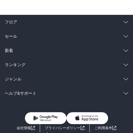
フロア
総合
コミック
セール
ラノベ
小説
総合
コミック
新着
雑誌・グラビア
ビジネス・実用
ラノベ
小説
総合
コミック
ランキング
BL・TL
雑誌・グラビア
ビジネス・実用
ラノベ
小説
総合
コミック
ジャンル
BL・TL
雑誌・グラビア
ビジネス・実用
ラノベ
小説
コミック
男性コミック
ヘルプ&サポート
BL・TL
雑誌・グラビア
ビジネス・実用
女性コミック
コミック誌
初めての方へ
ヘルプ
BL・TL
ライトノベル
男子向けラノベ
よくあるご質問
お問い合わせ
会社情報
プライバシーポリシー
ご利用条件