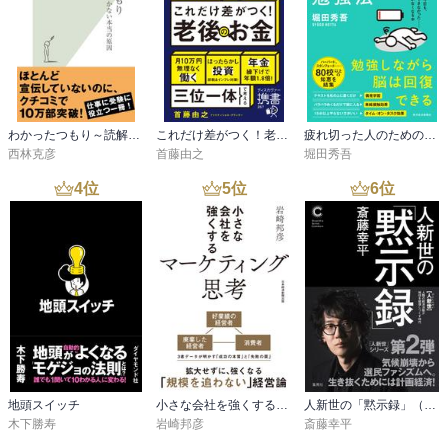
わかったつもり～読解力がつかない本当の原因～
これだけ差がつく！老後のお金 55歳から15年で2500万円をつくる
疲れ切った人のための勉強法
西林克彦
首藤由之
堀田秀吾
4
位
5
位
6
位
地頭スイッチ
小さな会社を強くするマーケティング思考
人新世の「黙示録」（集英社シリーズ・コモン）
木下勝寿
岩崎邦彦
斎藤幸平