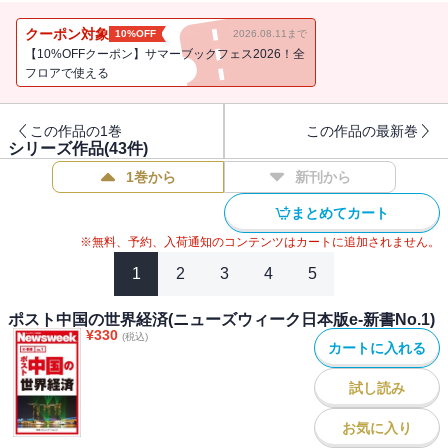
＊この電子書籍は、「ニューズウィーク日本版2013年2月5日号」に
クーポン対象
10%OFF
2026.08.11まで
掲載された特集から記事を抜粋して編集したものです。
【10%OFFクーポン】サマーブックフェス2026！全
フロアで使える
＜内容＞
１、日本人が勘違いする外資系の掟
この作品の1巻
この作品の最新巻
２、突然のクビ宣告に負けない自衛策
シリーズ作品(
43
件)
３、アメリカでも進まない職場いじめ対策
1巻から
新刊から
４、セクハラされる男たちの悩み
まとめてカート
※無料、予約、入荷通知のコンテンツはカートに追加されません。
1
2
3
4
5
ポスト中国の世界経済(ニューズウィーク日本版e-新書No.1)
¥
330
(税込)
カートに入れる
試し読み
お気に入り