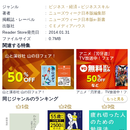
ジャンル
:
ビジネス・経済
-
ビジネススキル
著者
:
ニューズウィーク日本版編集部
掲載誌・レーベル
:
ニューズウィーク日本版e-新書
出版社
:
ＣＥメディアハウス
Reader Store発売日
:
2014.01.31
ファイルサイズ
:
0.7MB
関連する特集
山と溪谷社 山の日フェア！
アニメ「刃牙道」 TV放送中！フ
同じジャンルのランキング
もっと見る
1
位
2
位
3
位