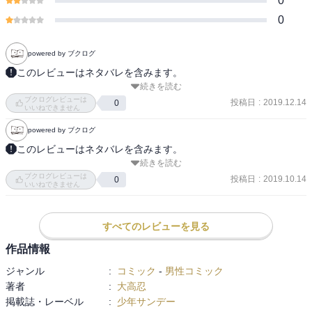
0
0
powered by ブクログ
このレビューはネタバレを含みます。
続きを読む
2019/12再読

ブクログレビューは
紅炎生存、アリババ生還で明るい流れ。

投稿日
:
2019.12.14
0
いいねできません
当初は白龍やシンドバッドの野望の暴走を止めるという目的意識だ
powered by ブクログ
ったはずが、二人の内面の在り方もどんどん変化していて、結局二
人を倒さなくてもよくなってしまったというのがおもしろい。

このレビューはネタバレを含みます。
続きを読む
アラジンとモルジアナが白龍を見張るとそれぞれ言いに来るのが、
ぎゃああっ、白瑛があっ、紅玉があっ！！　シンドバッドおじさん
ブクログレビューは
昔の友情が形を変えて続いていて良い。

がっ！？　なんでそっちの方面に？　まさか、保険がかかっていた
投稿日
:
2019.10.14
0
いいねできません
玉艶の顔がマジで怖い。
とは！？　血筋で移動する？　ゼノ○アスみたい。
すべてのレビューを見る
作品情報
ジャンル
:
コミック
-
男性コミック
著者
:
大高忍
掲載誌・レーベル
:
少年サンデー