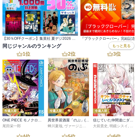
【30％OFFクーポン】集英社 夏デジ2026 ラノベ・小説・趣味実用 1,000冊以上対象
同じジャンルのランキング
もっと見る
1
位
2
位
3
位
今週入荷
今週入荷
今週入荷
ONE PIECE モノクロ版 115
異世界居酒屋「のぶ」(22)
信じていた仲間達にダンジョン奥地で殺されかけたがギフト『無限ガチャ』でレベル９９９９の仲間達を手に入れて元パーティーメンバーと世界に復讐＆『ざまぁ！』します！（２３）
尾田栄一郎
蝉川夏哉
,
ヴァージニア二等兵
大前貴史
,
転
,
明鏡シスイ
,
ｔｅ
4
位
5
位
6
位