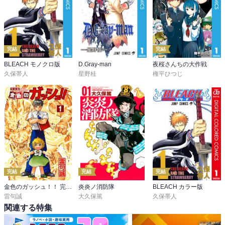
完結
完結
BLEACH モノクロ版
D.Gray-man
夜桜さんちの大作戦
久保帯人
星野桂
権平ひつじ
完結
完結
完結
金色のガッシュ！！ 完全版
炎炎ノ消防隊
BLEACH カラー版
雷句誠
大久保篤
久保帯人
関連する特集