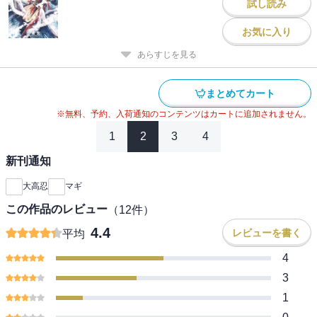
試し読み
お気に入り
あらすじを見る
まとめてカート
※無料、予約、入荷通知のコンテンツはカートに追加されません。
1
2
3
4
新刊通知
大高忍
マギ
この作品のレビュー
（
12
件）
4.4
レビューを書く
平均
4
3
1