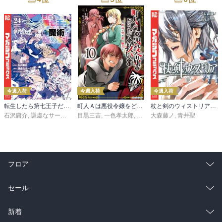
今週入荷
今週入荷
今週入荷
転生したら第七王子だったので、気ままに魔術を極めます（２４）
町人Ａは悪役令嬢をどうしても救いたい ～どぶと空と氷の姫君～１０【電子書店共通特典イラスト付】
杖と剣のウィストリア（１６）
石沢庸介
,
謙虚なサークル
,
メル。
目黒三吉
,
一色孝太郎
,
Parum
大森藤ノ
,
青井聖
フロア
総合
コミック
セール
ラノベ
小説
総合
コミック
新着