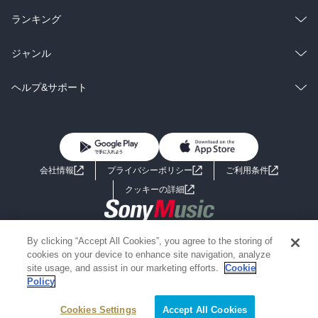
雑誌・グラビア
ビジネス・実用
ラノベ
小説
総合
コミック
ランキング
BL・TL
雑誌・グラビア
ビジネス・実用
ラノベ
小説
総合
コミック
ジャンル
BL・TL
雑誌・グラビア
ビジネス・実用
ラノベ
小説
コミック
男性コミック
ヘルプ&サポート
BL・TL
雑誌・グラビア
ビジネス・実用
女性コミック
コミック誌
初めての方へ
ヘルプ
BL・TL
ライトノベル
男子向けラノベ
よくあるご質問
お問い合わせ
会社情報
プライバシーポリシー
ご利用条件
女子向けラノベ
小説
利用規約
クッキーの詳細
国内小説
海外小説
Copyright 2017 - 2026 Sony Music Entertainment(Japan) Inc.
By clicking “Accept All Cookies”, you agree to the storing of
ミステリー
SF
Information on the site is for the Japan domestic market only
cookies on your device to enhance site navigation, analyze
powered by
site usage, and assist in our marketing efforts.
Cookie
Policy
歴史・時代小説
文学
Cookies Settings
Accept All Cookies
雑誌
グラビア写真集