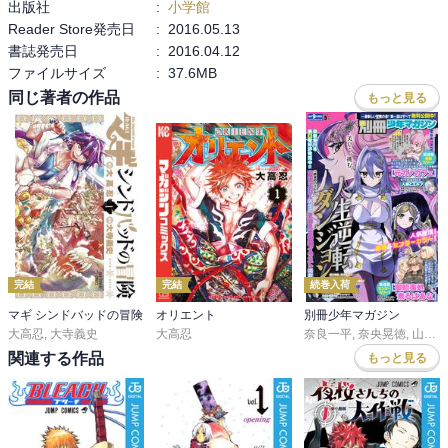
出版社
:
小学館
Reader Store発売日
:
2016.05.13
書誌発売日
:
2016.04.12
ファイルサイズ
:
37.6MB
同じ著者の作品
もっと見る
完結
完結
続巻入荷
マギ シンドバッドの冒険
オリエント
別冊少年マガジン
大高忍
,
大寺義史
大高忍
奈良一平
,
奈央晃徳
,
山川直輝
関連する作品
もっと見る