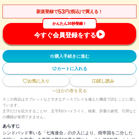
53
新規登録で
円(税込)で買える！
かんたん30秒登録！
今すぐ会員登録をする
購入手続きに進む
カートに入れる
お気に入り
試し読み
ほかの巻を見る
※この商品はタブレットなど大きなディスプレイを備えた機器で読むことに適し
ています。
文字だけを拡大することや、文字列のハイライト、検索、辞書の参照、引用など
の機能が使用できません。
あらすじ
シンドバッド率いる「七海連合」の介入により、煌帝国を二分した