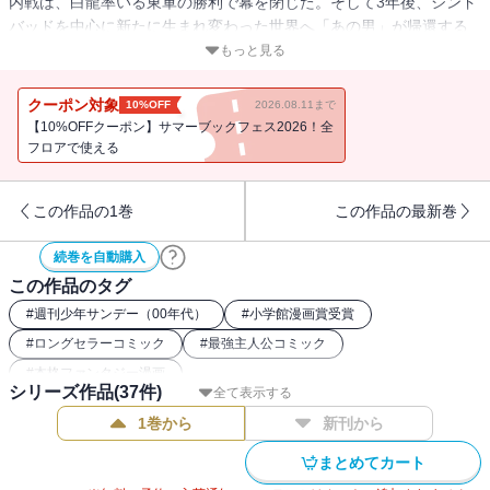
内戦は、白龍率いる東軍の勝利で幕を閉じた。そして3年後、シンド
バッドを中心に新たに生まれ変わった世界へ「あの男」が帰還する
――!! 雑誌連載時から大反響!! 壮大な『マギ』世界の深淵に迫る
もっと見る
「最終章」、ついに開幕!!
クーポン対象
10%OFF
2026.08.11まで
【10%OFFクーポン】サマーブックフェス2026！全
フロアで使える
この作品の1巻
この作品の最新巻
続巻を自動購入
この作品のタグ
#
週刊少年サンデー（00年代）
#
小学館漫画賞受賞
#
ロングセラーコミック
#
最強主人公コミック
#
本格ファンタジー漫画
シリーズ作品(
37
件)
全て表示する
1巻から
新刊から
まとめてカート