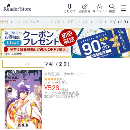
はじめて
会員登録
サインイン
検索
(総合)
コミックフロア
コミック
男性コミック
マギ
マギ（２９）
マギ（２９）
コミック
大高忍(著)
/
少年サンデー
(
12
)
レビューを書く
¥
528
(税込)
クーポン利用対象商品
2016年05月13日
配信