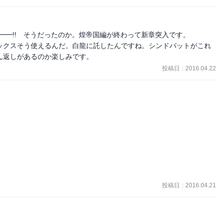
━━━!!　そうだったのか。煌帝国編が終わって新章突入です。

返す「ダビデ」と一体化している（けど、シンドバッドいわく「俺は
ックスそう使えるんだ。白龍に託したんですね。シンドバットがこれ
ん返しがあるのか楽しみです。
投稿日
:
2016.04.22
しまったんですが、やっぱり気になって読むの再開。

いと、色々「何だっけこれ…」ってとこが出て来るので、もう1回ソロ
っしりきております。

ない……！

投稿日
:
2016.04.21
行動してることが多いけど、このトリオすきなので早く再会して欲し