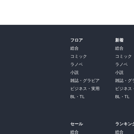
この巻を読むにあたって、前５冊ほど読み返し
アラジンにはアリババがいないと・・・。

早く会いに行ってあげて！

続きが楽しみすぎる、なぜか読後感さわやか
フロア
新着
総合
総合
コミック
コミック
ラノベ
ラノベ
小説
小説
雑誌・グラビア
雑誌・グ
ビジネス・実用
ビジネス
BL・TL
BL・TL
セール
ランキン
総合
総合