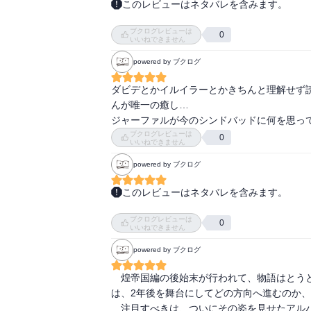
あと、モルジアナがアリババへの恋愛感情を自
このレビューはネタバレを含みます。
帰ってきましたアリババ君！様変わりしてしま
でもとりあえず、紅玉ちゃんとの再会もとても
ブクログレビューは
0
いいねできません
紅玉ちゃんめっちゃ可愛くて良い子なので好き
社会主義から民主主義へ、技術の発達、格差の
しかし白瑛さんが玉艶って、白龍ますますか
powered by ブクログ
白龍、アラジン、モルジアナはどうなったのか
ダビデとかイルイラーとかきちんと理解せず
んが唯一の癒し…

ジャーファルが今のシンドバッドに何を思っ
ブクログレビューは
0
いいねできません
powered by ブクログ
このレビューはネタバレを含みます。
煌帝国決戦の後始末と、そしてアリババくんの
ブクログレビューは
0
いいねできません
前の巻までが重苦しく救いのない展開だったの
powered by ブクログ
この巻では登場人物のそれぞれが進むべき道を
白龍は、紅炎を殺さないという決断を。

　煌帝国編の後始末が行われて、物語はとう
アラジンは「ただ一人違和感を持つマギとして
は、2年後を舞台にしてどの方向へ進むのか、
モルジアナは「アリババを殺した白龍を見てい
　注目すべきは、ついにその姿を見せたアル