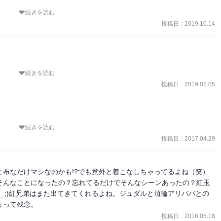
れ言いに来るのが、昔の友情が形を変えて続いていて良い。

続きを読む
シンドバッドおじさんがっ！？　なんでそっちの方面に？　まさか、
る？　ゼノ○アスみたい。
投稿日
:
2019.10.14
続きを読む
うところなんかグッとくるものがあった。紅炎の処刑のところ、あー
掛けがあったとは。白龍が元に戻ってくれてるといいな。紅炎と会え
投稿日
:
2019.02.05
アナがアリババへの気持ちを自覚したところも良かったな。紅玉だけ
とは白龍また可哀想な展開じゃんね。ひどいなー。そしてついにアリ
ぶりに戻ってきたアリババが見た世界はまったく別のものになってた。
続きを読む
ど、それ以上にすごい偉い人になってたシンドバッドやその周りの人
して会いにいくみたいまけど、前のようなお友達の2人が見たいな。
投稿日
:
2017.04.29
布なだけマシなのかも!?でも意外と着こなしちゃってるよね（笑）
そんなことになったの？忘れてるだけでそんなシーンあったの？紅玉
;_;)紅兄弟はまた出てきてくれるよね。ジュダルと埴輪アリババとの
まって残念。
せず。

投稿日
:
2016.05.18