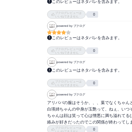
アラジンとモルジアナが白龍を見張るとそれぞ
このレビューはネタバレを含みます。
玉艶の顔がマジで怖い。
ぎゃああっ、白瑛があっ、紅玉があっ！！　
ブクログレビューは
保険がかかっていたとは！？　血筋で移動す
0
いいねできません
powered by ブクログ
このレビューはネタバレを含みます。
煌帝国の闘いが終わって紅炎と白龍が話し合
ブクログレビューは
紅炎ついにーと思ったけど、まさかあんな仕
0
いいねできません
た紅明と紅覇が泣いててやばかった。モルジ
powered by ブクログ
心配だけど。あとまさかの白瑛が玉艶だった
ババの復活。すごい待ってた。嬉しい。3年
このレビューはネタバレを含みます。
アリババも謎の力を身に付けてたみたいだけ
※次の巻を読むときのための自分メモ

ブクログレビューは
たち。煌帝国の皇帝になってる紅玉。友達と
0
いいねできません
powered by ブクログ
アリババの服はそうか、、、葉でなくちゃんと
27～29巻覚え書き

白瑛姉ちゃんの中身が玉艶って、ねぇ、いつ
アリババとジュダル、謎の土地に飛ばされる

ちゃんは顔は笑って心は憎悪に満ち溢れてる(
アリババ、ハニワみたいになる

絡みが好きだったのでこの関係が終わってし
兄弟戦争は白龍勝利。紅炎はじめ兄たちは処刑
ブクログレビューは
0
いいねできません