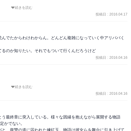
覚したので、その辺もニヤニヤのわくわくです。

続きを読む
った世界でこれからアリババがどう動いていくのか楽しみ。

気になる！

投稿日
:
2016.04.17
です。

拡大など政治的な話もどんどん濃くなっていく。

わいそうじゃん……唯一のよりどころだったのにね……！！！！
。なにげにブーデルさんが癒しキャラみたいになってる(笑)
読んでたからわけわからん。どんどん複雑になっていく中アリババく
てるのか知りたい。それでもついて行くんだろうけど
投稿日
:
2016.04.16
続きを読む
復活巻です！

投稿日
:
2016.04.16
と対照的に、

定めているせいか、妙に清々しいですね。

とう最終章に突入している。様々な因縁を抱えながら展開する物語
生きていたい」という決断を。

定かでない。

る」という決断を。

バと、復讐の道に囚われた練紅玉。物語は彼女らを舞台に引き上げて