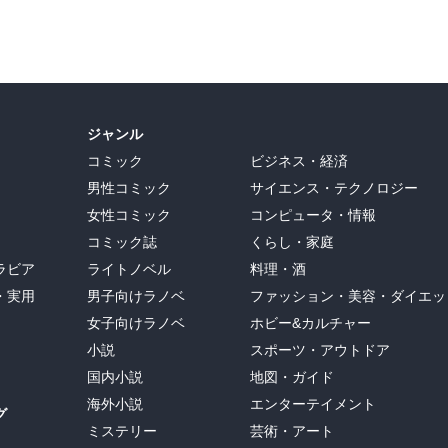
たらアラジンの孤独に泣いてしまったので・・。

な２９巻でした！
ジャンル
コミック
ビジネス・経済
男性コミック
サイエンス・テクノロジー
女性コミック
コンピュータ・情報
コミック誌
くらし・家庭
ラビア
ライトノベル
料理・酒
・実用
男子向けラノベ
ファッション・美容・ダイエッ
女子向けラノベ
ホビー&カルチャー
小説
スポーツ・アウトドア
国内小説
地図・ガイド
海外小説
エンターテイメント
グ
ミステリー
芸術・アート