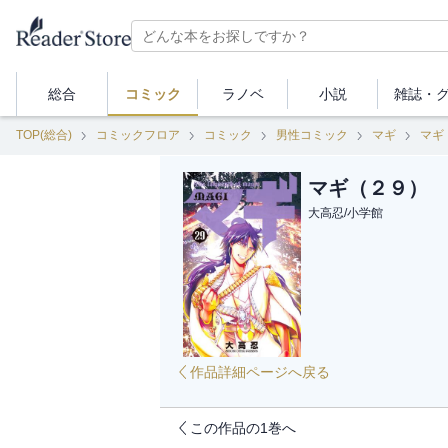
総合
コミック
ラノベ
小説
雑誌・
TOP(総合)
コミックフロア
コミック
男性コミック
マギ
マギ
マギ（２９）
大高忍
/
小学館
作品詳細ページへ戻る
この作品の1巻へ