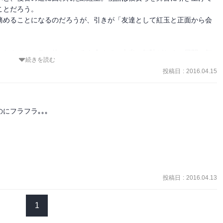
とだろう。

れているうちに変質してしまっているということも気付いてるんだろ
務めることになるのだろうが、引きが「友達として紅玉と正面から会
したね。



踪したのか、ここが空白の二年間。

ルなんてキャラの使いどころも含めて、本当に無駄がなく、展開に無
続きを読む
すらそうなのだから、本当に大高さんの腕前にはシャッポを脱ぐしか
り取り残された形で目を覚まします。

投稿日
:
2016.04.15
明るく逞しくなりましたね。

う展開し、そんな結末に向かっていくのか、楽しみにしたいところ


フラフラ｡｡｡

会とはいかずまずはシンドバッドと対峙。

、というか、初対面ではシンドバッドに品定めされてたのに今や逆く
ださいお願いします

投稿日
:
2016.04.13
いない子ですからね。

です。

1
るようになったらアラジンのところに行ってあげてほしいです。
