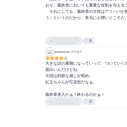
おり、最終章においても重要な役割を与えるこ
正直、白龍くんは、恨みをいだいて飲みこま
　それにしても、最終章の主役はアリババが
うなあと思っていましたが、気付いてませんで
う」というのだから、本当に心憎いところだ。
皇帝になってどう変わったのか、そしてなぜ失
気になりすぎます。

　練白瑛の活かし方や脇役極まりないブーデ
理もない。それは社会の図式の描写において
一方、主人公であるアリババは時間からすっか
ブクログレビューは
0
ない。

いいねできません
死ぬ前はあんなに苦しくて辛そうだった表情が
　今回は星五つで評価している。最終章がど
主人公だからなんでしょうか、この安心感は。
powered by ブクログ
だ。
大きな話の展開になっていって、ついていくのに
そんなアリババが、アラジンとモルジアナと再
面白いんだけどね。

昔よりずっと対等に話ができている感が凄い
今回は刹那な感じが弱め。

らいのいきおい

紅玉ちゃんが可哀想だなぁ。

シャルルカンとヤムライハにも会いにいってく
最終章突入かぁ！終わるのかぁ！
そしてアラジンかと思いきや次は紅玉

ブクログレビューは
焦らす・・焦らすよ大高先生は・・・・

0
いいねできません
でも実際あの戦いで一番トラウマ背負ったに違
一緒に悩んで、苦しんで、戦ってあげてほしい
そしてしっかり解決して、紅玉ちゃんが笑え