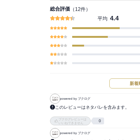
総合評価
（
12
件）
4.4
平均
新着
powered by ブクログ
このレビューはネタバレを含みます。
2019/12再読

ブクログレビューは
紅炎生存、アリババ生還で明るい流れ。

0
いいねできません
当初は白龍やシンドバッドの野望の暴走を止
powered by ブクログ
化していて、結局二人を倒さなくてもよくなっ