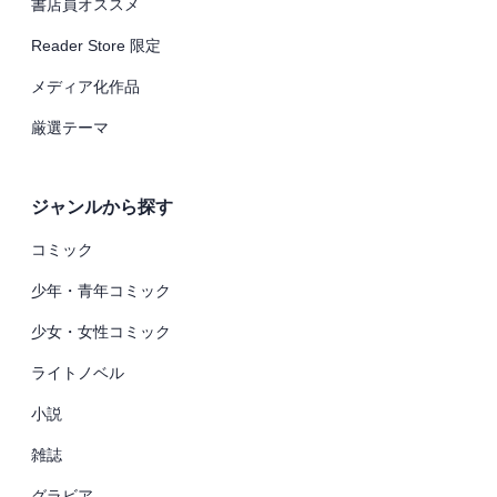
書店員オススメ
Reader Store 限定
メディア化作品
厳選テーマ
ジャンルから探す
コミック
少年・青年コミック
少女・女性コミック
ライトノベル
小説
雑誌
グラビア