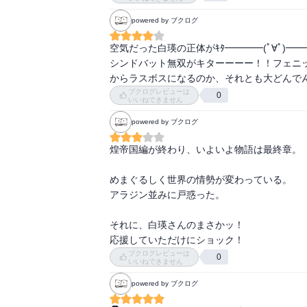
3年後、アリババ帰還

powered by ブクログ
シンドバッドめちゃ大実業家みたくなってる

空気だった白瑛の正体がｷﾀ━━━━(ﾟ∀ﾟ)━
※半分堕転してて、世界の破滅と再生を繰り
シンドバット無双がキターーーー！！フェニ
俺」）

からラスボスになるのか、それとも大どんで
※白瑛＝玉艶＝アルバ

ブクログレビューは
0
いいねできません
煌は荒廃。商業主義の流れに乗れなかった。

powered by ブクログ
現在の皇帝は紅玉（アリババのお友達）

アリババは紅玉に会いに行こうとする

煌帝国編が終わり、いよいよ物語は最終章。

-----------------------------

めまぐるしく世界の情勢が変わっている。

アラジン並みに戸惑った。

ソロモン編あたりで一回ダレて読むのをやめて
でも、ソロモン編のことをきっちり覚えてな
それに、白瑛さんのまさかッ！

モン編を読まないと駄目かしら…とちょっとず
応援していただけにショック！
ダビデとかアルバとかの立ち位置を全く覚えて
ブクログレビューは
0
いいねできません
アリババ、アラジン、モルジアナって割と別
powered by ブクログ
いな～～と思っております。
