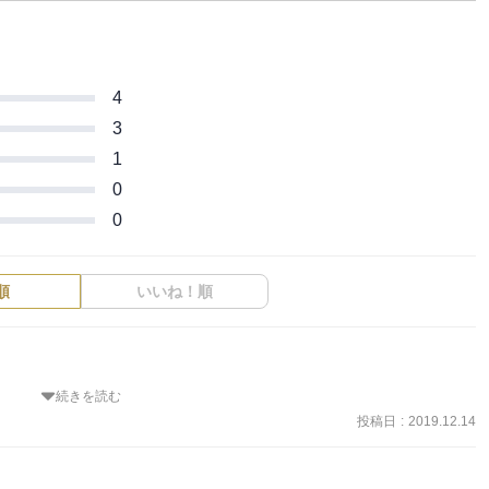
4
3
1
0
0
順
いいね！順
続きを読む
投稿日
:
2019.12.14
めるという目的意識だったはずが、二人の内面の在り方もどんどん変
てしまったというのがおもしろい。
