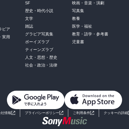
SF
映画・音楽・演劇
歴史・時代小説
写真集
文学
教養
雑誌
医学・福祉
ラビア
グラビア写真集
教育・語学・参考書
・実用
ボーイズラブ
児童書
ティーンズラブ
人文・思想・歴史
社会・政治・法律
会社情報
プライバシーポリシー
ご利用条件
クッキーの詳細