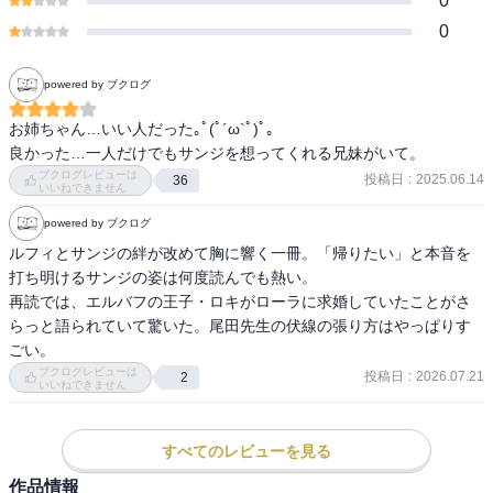
0
0
powered by ブクログ
お姉ちゃん…いい人だった｡ﾟ(ﾟ´ω`ﾟ)ﾟ｡

良かった…一人だけでもサンジを想ってくれる兄妹がいて。
ブクログレビューは
投稿日
:
2025.06.14
36
いいねできません
powered by ブクログ
ルフィとサンジの絆が改めて胸に響く一冊。「帰りたい」と本音を
打ち明けるサンジの姿は何度読んでも熱い。

再読では、エルバフの王子・ロキがローラに求婚していたことがさ
らっと語られていて驚いた。尾田先生の伏線の張り方はやっぱりす
ごい。
ブクログレビューは
投稿日
:
2026.07.21
2
いいねできません
すべてのレビューを見る
作品情報