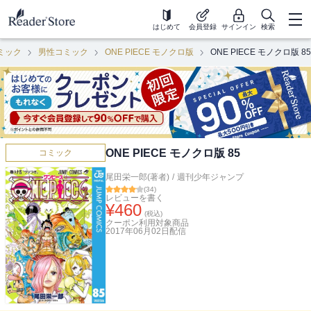
はじめて
会員登録
サインイン
検索
ミック
男性コミック
ONE PIECE モノクロ版
ONE PIECE モノクロ版 85
ONE PIECE モノクロ版 85
コミック
尾田栄一郎(著者)
/
週刊少年ジャンプ
(
34
)
レビューを書く
¥
460
(税込)
クーポン利用対象商品
2017年06月02日
配信