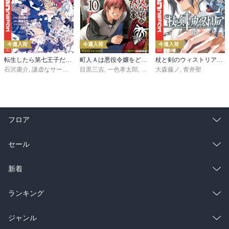
今週入荷
今週入荷
今週入荷
転生したら第七王子だったので、気ままに魔術を極めます（２４）
町人Ａは悪役令嬢をどうしても救いたい ～どぶと空と氷の姫君～１０【電子書店共通特典イラスト付】
杖と剣のウィストリア（１６）
石沢庸介
,
謙虚なサークル
,
メル。
目黒三吉
,
一色孝太郎
,
Parum
大森藤ノ
,
青井聖
フロア
総合
コミック
セール
ラノベ
小説
総合
コミック
新着
雑誌・グラビア
ビジネス・実用
ラノベ
小説
総合
コミック
ランキング
BL・TL
雑誌・グラビア
ビジネス・実用
ラノベ
小説
総合
コミック
ジャンル