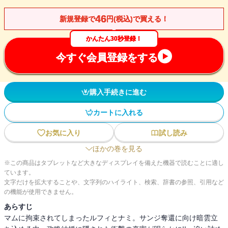
46
新規登録で
円(税込)で買える！
かんたん30秒登録！
今すぐ会員登録をする
購入手続きに進む
カートに入れる
お気に入り
試し読み
ほかの巻を見る
※この商品はタブレットなど大きなディスプレイを備えた機器で読むことに適し
ています。
文字だけを拡大することや、文字列のハイライト、検索、辞書の参照、引用など
の機能が使用できません。
あらすじ
マムに拘束されてしまったルフィとナミ。サンジ奪還に向け暗雲立