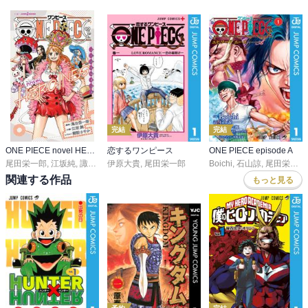
完結
完結
ONE PIECE novel HEROINES
恋するワンピース
ONE PIECE episode A
尾田栄一郎
,
江坂純
,
諏訪さやか
伊原大貴
,
尾田栄一郎
Boichi
,
石山諒
,
尾田栄一郎
関連する作品
もっと見る