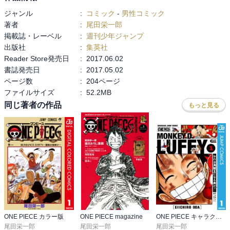
ジャンル
:
コミック
-
男性コミック
著者
:
尾田栄一郎
掲載誌・レーベル
:
週刊少年ジャンプ
出版社
:
集英社
Reader Store発売日
:
2017.06.02
書誌発売日
:
2017.05.02
ページ数
:
204ページ
ファイルサイズ
:
52.2MB
同じ著者の作品
もっと見る
ONE PIECE カラー版
ONE PIECE magazine
ONE PIECE キャラクターリミックス
尾田栄一郎
尾田栄一郎
尾田栄一郎