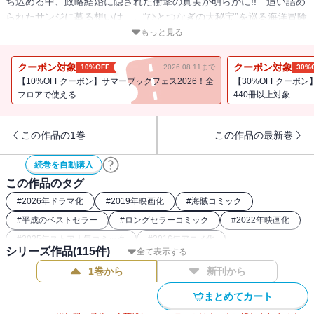
ち込める中、政略結婚に隠された衝撃の真実が明らかに!! 追い詰め
られたサンジに募る想いは…。“ひとつなぎの大秘宝”を巡る海洋冒険
ロマン!!
もっと見る
クーポン対象
クーポン対象
10%OFF
2026.08.11まで
30%
【10%OFFクーポン】サマーブックフェス2026！全
【30%OFFクーポ
フロアで使える
440冊以上対象
この作品の1巻
この作品の最新巻
続巻を自動購入
この作品のタグ
#
2026年ドラマ化
#
2019年映画化
#
海賊コミック
#
平成のベストセラー
#
ロングセラーコミック
#
2022年映画化
#
2025年ストア人気コミック
#
2016年アニメ化
シリーズ作品(
115
件)
全て表示する
#
週刊少年ジャンプ（00年代）
#
2023年ドラマ化
1巻から
新刊から
#
ONEPIECE関連作
#
最強主人公コミック
#
週刊少年ジャンプ（90年代）
#
26年春ドラマ・映画化
まとめてカート