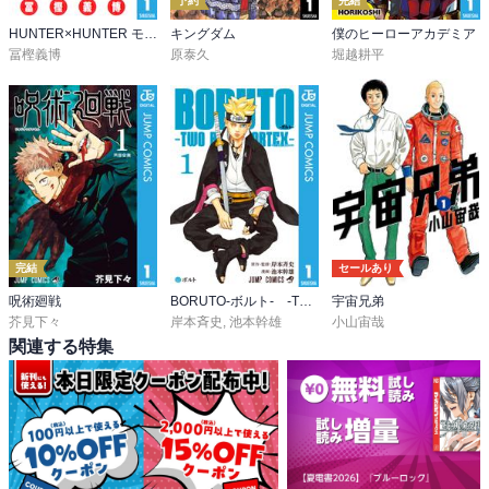
予約
完結
HUNTER×HUNTER モノクロ版
キングダム
僕のヒーローアカデミア
冨樫義博
原泰久
堀越耕平
完結
セールあり
呪術廻戦
BORUTO-ボルト- -TWO BLUE VORTEX-
宇宙兄弟
芥見下々
岸本斉史
,
池本幹雄
小山宙哉
関連する特集