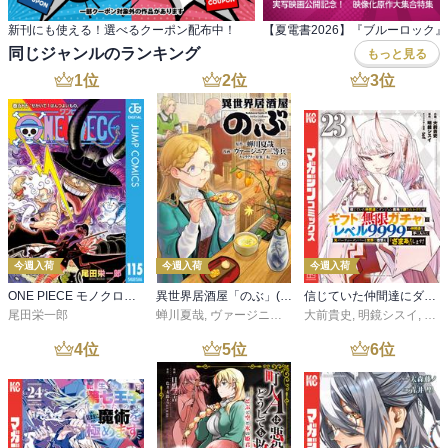
新刊にも使える！選べるクーポン配布中！
同じジャンルのランキング
もっと見る
1
位
2
位
3
位
今週入荷
今週入荷
今週入荷
ONE PIECE モノクロ版 115
異世界居酒屋「のぶ」(22)
信じていた仲間達にダンジョン奥地で殺されかけたがギフト『無限ガチャ』でレベル９９９９の仲間達を手に入れて元パーティーメンバーと世界に復讐＆『ざまぁ！』します！（２３）
尾田栄一郎
蝉川夏哉
,
ヴァージニア二等兵
大前貴史
,
転
,
明鏡シスイ
,
ｔｅ
4
位
5
位
6
位