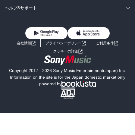
BL・TL
雑誌・グラビア
ビジネス・実用
ラノベ
小説
コミック
男性コミック
ヘルプ&サポート
BL・TL
雑誌・グラビア
ビジネス・実用
女性コミック
コミック誌
初めての方へ
ヘルプ
BL・TL
ライトノベル
男子向けラノベ
よくあるご質問
お問い合わせ
会社情報
プライバシーポリシー
ご利用条件
女子向けラノベ
小説
利用規約
クッキーの詳細
国内小説
海外小説
Copyright 2017 - 2026 Sony Music Entertainment(Japan) Inc.
ミステリー
SF
Information on the site is for the Japan domestic market only
powered by
歴史・時代小説
文学
雑誌
グラビア写真集
ボーイズラブ
ティーンズラブ
人文・思想・歴史
社会・政治・法律