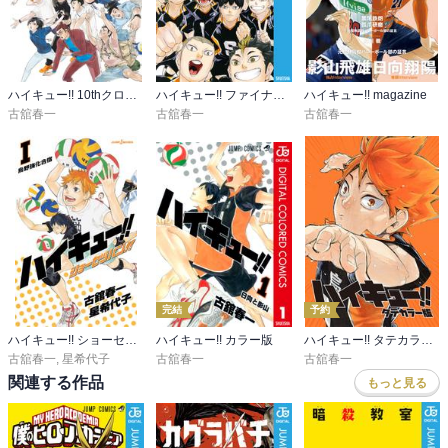
ハイキュー!! 10thクロニクル
ハイキュー!! ファイナルガイドブック 排球極！
ハイキュー!! magazine
古舘春一
古舘春一
古舘春一
完結
予約
ハイキュー!! ショーセツバン!!
ハイキュー!! カラー版
ハイキュー!! タテカラー版
古舘春一
,
星希代子
古舘春一
古舘春一
関連する作品
もっと見る