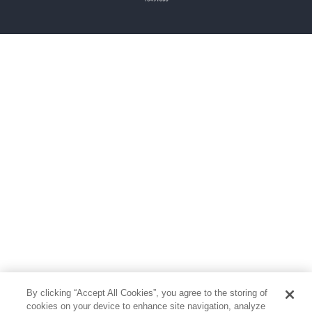
雑誌
グラビア写真集
ボーイズラブ
ティーンズラブ
人文・思想・歴史
社会・政治・法律
ビジネス・経済
サイエンス・テクノロジー
コンピュータ・情報
くらし・家庭
料理・酒
ファッション・美容・ダイエット
ホビー&カルチャー
スポーツ・アウトドア
地図・ガイド
エンターテイメント
芸術・アート
映画・音楽・演劇
By clicking “Accept All Cookies”, you agree to the storing of
写真集
教養
cookies on your device to enhance site navigation, analyze