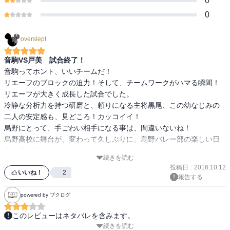
0
0
overslept
音駒VS戸美 試合終了！
音駒ってホント、いいチームだ！

リエーフのブロックの迫力！そして、チームワークがハマる瞬間！
リエーフが大きく成長した試合でした。

冷静な分析力を持つ研磨と、頼りになる主将黒尾、この幼なじみの
二人の安定感も、見どころ！カッコイイ！

烏野にとって、手ごわい相手になる事は、間違いないね！

烏野高校に舞台が、変わって久しぶりに、烏野バレー部の楽しい日
常生活も描かれています！

続きを読む
番外編も有り、面白かった！
投稿日
:
2016.10.12
いいね！
2
報告する
powered by ブクログ
このレビューはネタバレを含みます。
続きを読む
感想
