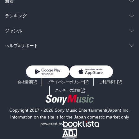
総合
コミック
新着
雑誌・グラビア
ビジネス・実用
ラノベ
小説
総合
コミック
ランキング
BL・TL
雑誌・グラビア
ビジネス・実用
ラノベ
小説
総合
コミック
ジャンル
BL・TL
雑誌・グラビア
ビジネス・実用
ラノベ
小説
コミック
男性コミック
ヘルプ&サポート
BL・TL
雑誌・グラビア
ビジネス・実用
女性コミック
コミック誌
初めての方へ
ヘルプ
BL・TL
ライトノベル
男子向けラノベ
よくあるご質問
お問い合わせ
会社情報
プライバシーポリシー
ご利用条件
女子向けラノベ
小説
利用規約
クッキーの詳細
国内小説
海外小説
Copyright 2017 - 2026 Sony Music Entertainment(Japan) Inc.
ミステリー
SF
Information on the site is for the Japan domestic market only
powered by
歴史・時代小説
文学