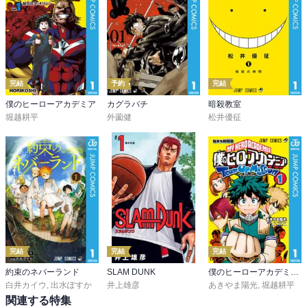
完結
予約
完結
僕のヒーローアカデミア
カグラバチ
暗殺教室
堀越耕平
外薗健
松井優征
完結
完結
完結
約束のネバーランド
SLAM DUNK
僕のヒーローアカデミア チームアップミッション
白井カイウ
,
出水ぽすか
井上雄彦
あきやま陽光
,
堀越耕平
関連する特集