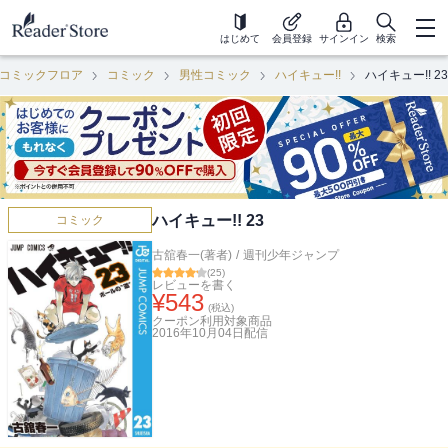
はじめて
会員登録
サインイン
検索
コミックフロア
コミック
男性コミック
ハイキュー!!
ハイキュー!! 23
ハイキュー!! 23
コミック
古舘春一(著者)
/
週刊少年ジャンプ
(
25
)
レビューを書く
¥
543
(税込)
クーポン利用対象商品
2016年10月04日
配信