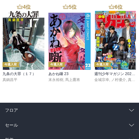
4
位
5
位
6
位
今週入荷
今週入荷
今週入荷
九条の大罪（１７）
あかね噺 23
週刊少年マガジン 2026年36・37号[2026年8月5日発売]
真鍋昌平
末永裕樹
,
馬上鷹将
金城宗幸
,
ノ村優介
,
真島ヒロ
フロア
総合
コミック
セール
ラノベ
小説