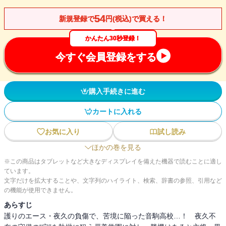
54
新規登録で
円(税込)で買える！
かんたん30秒登録！
今すぐ会員登録をする
購入手続きに進む
カートに入れる
お気に入り
試し読み
ほかの巻を見る
※この商品はタブレットなど大きなディスプレイを備えた機器で読むことに適し
ています。
文字だけを拡大することや、文字列のハイライト、検索、辞書の参照、引用など
の機能が使用できません。
あらすじ
護りのエース・夜久の負傷で、苦境に陥った音駒高校…！ 夜久不