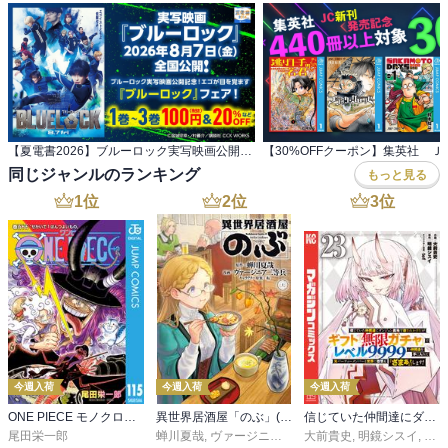
【夏電書2026】ブルーロック実写映画公開記念！ エゴが目を覚ます『ブルーロック』フェア！
同じジャンルのランキング
もっと見る
1
位
2
位
3
位
今週入荷
今週入荷
今週入荷
ONE PIECE モノクロ版 115
異世界居酒屋「のぶ」(22)
信じていた仲間達にダンジョン奥地で殺されかけたがギフト『無限ガチャ』でレベル９９９９の仲間達を手に入れて元パーティーメンバーと世界に復讐＆『ざまぁ！』します！（２３）
尾田栄一郎
蝉川夏哉
,
ヴァージニア二等兵
大前貴史
,
転
,
明鏡シスイ
,
ｔｅ