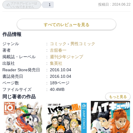
ブクログレビューは
音駒と烏野対決なるか？

投稿日
:
2024.06.22
1
いいねできません
あらすじ

音駒高校は苦しみながらも戸美高校を2-0で下し、春高出場を決め
すべてのレビューを見る
る。影山に全日本ユースから招集がかかる。
作品情報
ジャンル
:
コミック
-
男性コミック
著者
:
古舘春一
掲載誌・レーベル
:
週刊少年ジャンプ
出版社
:
集英社
Reader Store発売日
:
2016.10.04
書誌発売日
:
2016.10.04
ページ数
:
189ページ
ファイルサイズ
:
40.4MB
同じ著者の作品
もっと見る