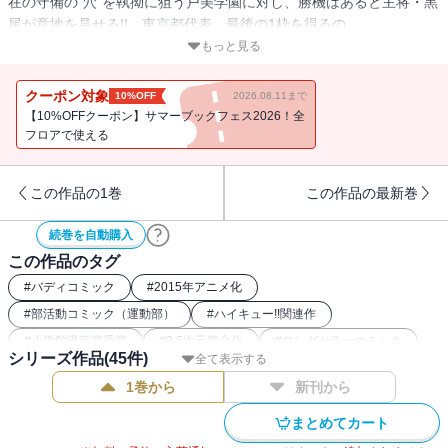
在の守備の“穴”を執拗に狙う戸美学園に対し、勝機はあると主将・黒
尾が意地を見せる!! 東京都代表、最後の1枠を得るの
は“猫”か“蛇”か……!?
もっと見る
クーポン対象
10%OFF
2026.08.11まで
【10%OFFクーポン】サマーブックフェス2026！全
フロアで使える
この作品の1巻
この作品の最新巻
続巻を自動購入
この作品のタグ
#
バディコミック
#
2015年アニメ化
#
部活動コミック（運動部）
#
ハイキュー!!関連作
#
小学館漫画賞受賞
#
2.5次元舞台化
#
ロングセラーコミック
シリーズ作品(
45
件)
全て表示する
#
スポーツ漫画
#
バレー漫画
#
2016年アニメ化
1巻から
新刊から
#
2020年アニメ化
#
2024年映画化
まとめてカート