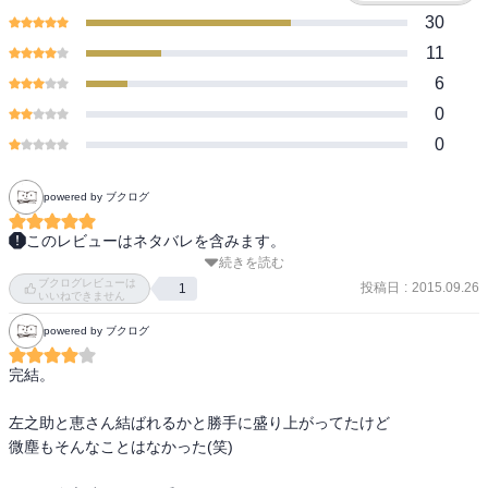
30
11
6
0
0
powered by ブクログ
このレビューはネタバレを含みます。
続きを読む
読み終わった！

ブクログレビューは
今まで読んだ少年漫画のなかでいちばん好きかも。幕末絡みだから
投稿日
:
2015.09.26
1
いいねできません
というのもある（し、読み始めたきっかけはそれだ）けど、「いの
powered by ブクログ
ちだいじに」な信念や、過去を背負うけど過去に縛られないところ
など、胸に響いたしいろいろ考えさせられました。爽やかハッピー
完結。

エンドなところも満足。

あと、はじめのほうに強者として出てきたキャラが、後半のさらに
左之助と恵さん結ばれるかと勝手に盛り上がってたけど

強い敵の前に霞んでいくというカカシ先生現象を起こさず（って
微塵もそんなことはなかった(笑)

NARUTOもまだ最後まで読んでないけど）、初期メンバーが最後ま
で活躍してくれるところも良かった。 
