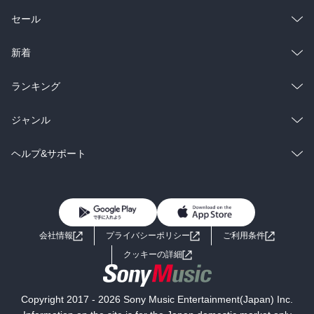
総合
コミック
セール
ラノベ
小説
総合
コミック
新着
雑誌・グラビア
ビジネス・実用
ラノベ
小説
総合
コミック
ランキング
BL・TL
雑誌・グラビア
ビジネス・実用
ラノベ
小説
総合
コミック
ジャンル
BL・TL
雑誌・グラビア
ビジネス・実用
ラノベ
小説
コミック
男性コミック
ヘルプ&サポート
BL・TL
雑誌・グラビア
ビジネス・実用
女性コミック
コミック誌
初めての方へ
ヘルプ
BL・TL
ライトノベル
男子向けラノベ
よくあるご質問
お問い合わせ
会社情報
プライバシーポリシー
ご利用条件
女子向けラノベ
小説
利用規約
クッキーの詳細
国内小説
海外小説
Copyright 2017 - 2026 Sony Music Entertainment(Japan) Inc.
ミステリー
SF