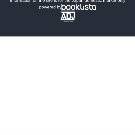
Information on the site is for the Japan domestic market only
powered by
歴史・時代小説
文学
雑誌
グラビア写真集
ボーイズラブ
ティーンズラブ
人文・思想・歴史
社会・政治・法律
ビジネス・経済
サイエンス・テクノロジー
コンピュータ・情報
くらし・家庭
料理・酒
ファッション・美容・ダイエット
ホビー&カルチャー
スポーツ・アウトドア
地図・ガイド
エンターテイメント