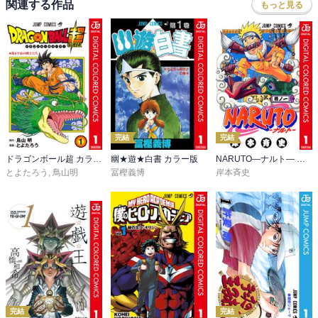
関連する作品
もっと見る
言います。

・黒星は縁に一発殴られて退場。

■縁戦

・いよいよ。高い！とか速い！とか神経が！とかいろいろあるんだ
けど、結局、人を殺した罪をどう償うのか、答えは出たのか？！と
いう話。縁は、死んで償えと言う。剣心は、死んで償えるとは到底
思えないと言う。生きて、目の前の笑顔をひとつでも守る、取り戻
完結
完結
す、それに尽きると。

・とちくるった黒星が銃を乱射、つい体が反応して薫を守ってしま
ドラゴンボール超 カラー版
幽★遊★白書 カラー版
NARUTO―ナルト― カラー版
った縁。違う、俺が本当に守りたかったのは…と絶句、戦意喪失、
とよたろう
,
鳥山明
冨樫義博
岸本斉史
捕縛。

■エピローグ

・縁、剣心たちから渡された巴の日記帳を持って失踪、行方不明。
あとで落人群にいるシーン。日記帳を握りしめているから、いずれ
ここから去っていくなと言われる。

・恵、故郷の会津で医者をするためお別れ。剣心は奥義の会得で体
に無理が来ているからあと数年で奥義は撃てなくなるよ、と言いお
く。

完結
完結