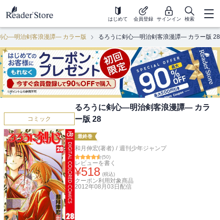
はじめて
会員登録
サインイン
検索
剣心―明治剣客浪漫譚― カラー版
るろうに剣心―明治剣客浪漫譚― カラー版 28
るろうに剣心―明治剣客浪漫譚― カラ
ー版 28
コミック
最終巻
和月伸宏(著者)
/
週刊少年ジャンプ
(
50
)
レビューを書く
¥
518
(税込)
クーポン利用対象商品
2012年08月03日
配信