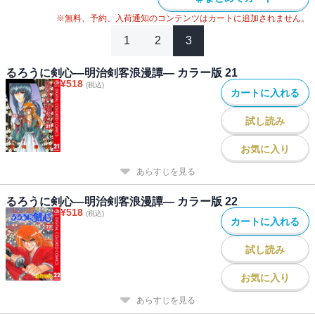
※無料、予約、入荷通知のコンテンツはカートに追加されません。
1
2
3
るろうに剣心―明治剣客浪漫譚― カラー版 21
¥
518
(税込)
カートに入れる
試し読み
お気に入り
あらすじを見る
るろうに剣心―明治剣客浪漫譚― カラー版 22
¥
518
(税込)
カートに入れる
試し読み
お気に入り
あらすじを見る