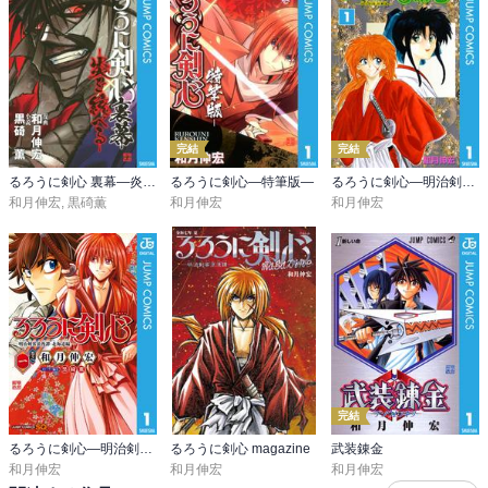
剣心復活！鯨波vs弥彦&剣心。最後は弥彦が説き伏せて勝利。

・薫、縁のアジトで目を覚ます。縁の様子から、縁は姉を殺された
トラウマで自分のような若い女性を殺せなかったと気づく。心の傷
につけいる作戦で、食事の用意などしてあげる薫。

・縁は、自分の率いる武器輸出マフィア軍団を、人誅のために作っ
たので、それさえ済めばナンバー2だった呉黒星に譲るつもりでい
る。斎藤はこのマフィアを捕らえるのが警部補としての使命なの
完結
完結
で、薫救出は目的ではないがこのアジトを突き止め、潜入予定。

るろうに剣心 裏幕―炎を統べる―
るろうに剣心―特筆版―
るろうに剣心―明治剣客浪漫譚― モノクロ版
和月伸宏
,
黒碕薫
和月伸宏
和月伸宏
■左之助復帰

・信州の故郷にふらっと帰った左之助。赤報隊に入ると言って出て
きたぶり。父と、妹と弟がいる。故郷の村が維新政府に乗っ取られ
そうだったところを左之助がぶん殴って救う。父とも仲直りする
が、維新政府の人間をボコったのは村とは無関係のよそ者だったっ
てことにして東京へ。俺の帰る場所はここじゃねえ！

■黒星戦

・みんなで縁のアジトへ。縁と黒星も一枚岩じゃないのでいろいろ
完結
あって、黒星がまず部下の四人組、四星をつれてしゃしゃり出る。

るろうに剣心―明治剣客浪漫譚・北海道編―
るろうに剣心 magazine
武装錬金
・四星vs左之助、蒼紫、斎藤、弥彦。それぞれ善戦し勝利。はっき
和月伸宏
和月伸宏
和月伸宏
り言って敵でないほどみんな強いのだが、みんないろいろ良いこと