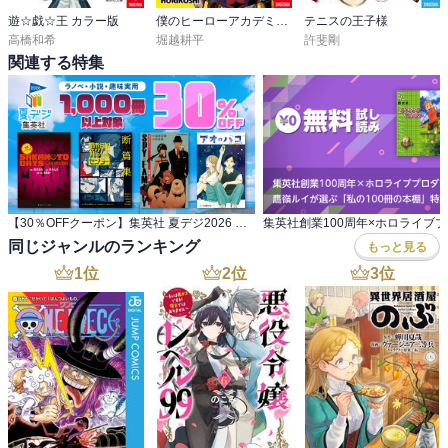
・蒼紫と操、京都へ戻る。御庭番衆の弔いもしにいく模様。

遊☆戯☆王 カラー版
僕のヒーローアカデミア カラー版
テニスの王子様
・左之助、信州での一暴れが原因で指名手配。海外へ逃亡するため
高橋和希
堀越耕平
許斐剛
お別れ。

関連する特集
・数年後、剣心と薫には子どもが！弥彦は神谷道場の師範代になっ
ていて、剣名轟く感じになっている。
【30％OFFクーポン】集英社 夏デジ2026 ラノベ・小説・趣味実用 1,000冊以上対象
同じジャンルのランキング
もっと見る
1
位
2
位
3
位