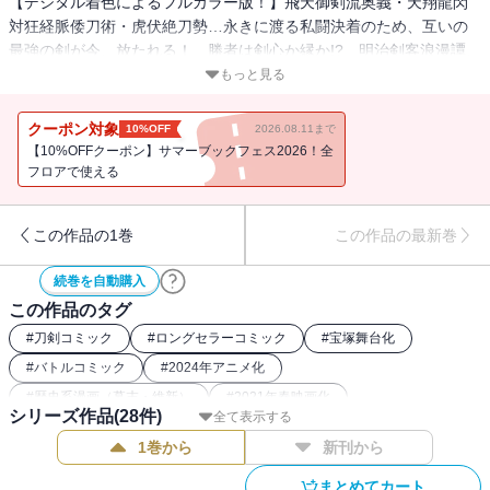
【デジタル着色によるフルカラー版！】飛天御剣流奥義・天翔龍閃
対狂経脈倭刀術・虎伏絶刀勢…永きに渡る私闘決着のため、互いの
最強の剣が今、放たれる！ 勝者は剣心か縁か!? 明治剣客浪漫譚、
感動の完結巻!! 【同時収録】「特別編(4) 弥彦の逆刃刀」「特別編
もっと見る
(5) 春に桜」
クーポン対象
10%OFF
2026.08.11まで
【10%OFFクーポン】サマーブックフェス2026！全
フロアで使える
この作品の1巻
この作品の最新巻
続巻を自動購入
この作品のタグ
#
刀剣コミック
#
ロングセラーコミック
#
宝塚舞台化
#
バトルコミック
#
2024年アニメ化
#
歴史系漫画（幕末・維新）
#
2021年春映画化
シリーズ作品(
28
件)
全て表示する
#
2023年アニメ化
#
るろうに剣心関連作
#
最強主人公コミック
1巻から
新刊から
#
歴史漫画
#
フルカラーコミック（ジャンプ系）
#
週刊少年ジャンプ（90年代）
#
和風ファンタジー漫画
まとめてカート