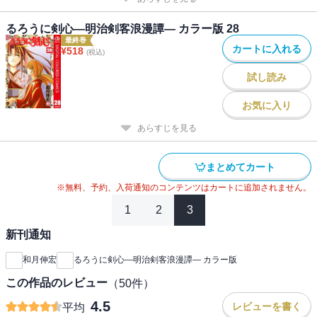
るろうに剣心―明治剣客浪漫譚― カラー版 28
最終巻
カートに入れる
¥
518
(税込)
試し読み
お気に入り
あらすじを見る
まとめてカート
※無料、予約、入荷通知のコンテンツはカートに追加されません。
1
2
3
新刊通知
和月伸宏
るろうに剣心―明治剣客浪漫譚― カラー版
この作品のレビュー
（
50
件）
4.5
レビューを書く
平均