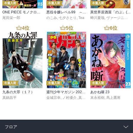
今週入荷
今週入荷
今週入荷
ONE PIECE モノクロ版 115
悪役令嬢レベル99 ～私は裏ボスですが魔王ではありません～ その６
異世界居酒屋「のぶ」(22)
尾田栄一郎
のこみ
,
七夕さとり
,
Tea
蝉川夏哉
,
ヴァージニア二等兵
4
位
5
位
6
位
今週入荷
今週入荷
今週入荷
九条の大罪（１７）
週刊少年マガジン 2026年36・37号[2026年8月5日発売]
あかね噺 23
真鍋昌平
金城宗幸
,
ノ村優介
,
真島ヒロ
末永裕樹
,
宮島礼吏
,
馬上鷹将
,
新川直司
,
久
フロア