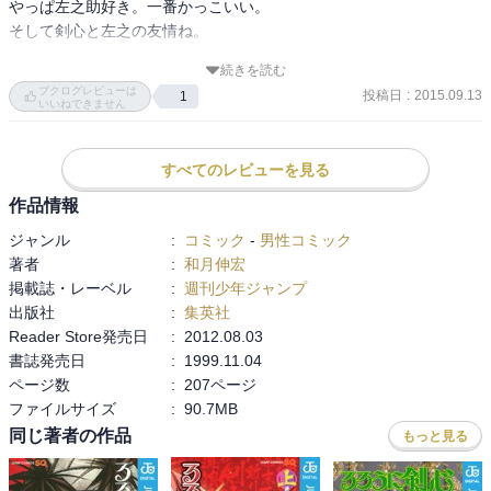
やっぱ左之助好き。一番かっこいい。

読んでいる途中は、この人なんか好きになれないなーと思うキャラ
そして剣心と左之の友情ね。

もいたけれど、いま振り返ると、なんだかんだ言ってみんな好きか
も、みたいな気持ち。甲乙つけがたし。

続きを読む
唯一の 友人 っていうとこ大好き。

ブクログレビューは
投稿日
:
2015.09.13
1
ありがとうございました、るろ剣。
いいねできません
■雪代縁の復讐

・雑魚戦おわって、縁登場。ただの敵討ちじゃなくて生き地獄を味
すべてのレビューを見る
わわせるということで、薫をさらってしまう。

作品情報
・と思ったらなんと薫、殺されていた。葬儀も執り行われる。剣
心、崩壊。失踪。落人群（らくにんむら）で発見される。

ジャンル
:
コミック
-
男性コミック
・敵討ってやろうぜと左之助など訪れるが、脱け殻状態。左之助、
著者
:
和月伸宏
去る。

掲載誌・レーベル
:
週刊少年ジャンプ
・操と蒼紫、京都から到着。蒼紫、薫の死を不審に思い調査し、遺
出版社
:
集英社
体が偽物であることを突き止めた。薫生きてる！蒼紫vs外印で蒼紫
Reader Store発売日
:
2012.08.03
の勝ち。

書誌発売日
:
1999.11.04
・斎藤から情報をもらったりしながら、操&弥彦の若者コンビ、薫と
ページ数
:
207ページ
縁の居場所探す。

ファイルサイズ
:
90.7MB
・で、それはまだ見つからないんだが、鯨波が暴れだしたのを弥彦
同じ著者の作品
もっと見る
が食い止めようとする。燕ちゃんが、弥彦を助けてくれと、落人群
へ剣心を呼びにいく。敵討ちは響かないけど助けてくれは響いた。