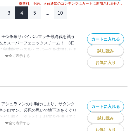
※無料、予約、入荷通知のコンテンツはカートに追加されません。
3
4
5
...
10
!】王位争奪サバイバルマッチ最終戦を戦う
カートに入れる
ムとスーパーフェニックスチーム！ 3日
に完成版マッスル・スパークを体得したキ
試し読み
ルでの決戦に挑む！
全て表示する
お気に入り
!】アシュラマンの手助けにより、サタンク
カートに入れる
キン肉マン。必死の思いで地下道をくぐり
たどり着く。次々と汚い妨害を仕掛けてく
試し読み
に、次鋒・ラーメンマンの静かなる怒りが
全て表示する
お気に入り