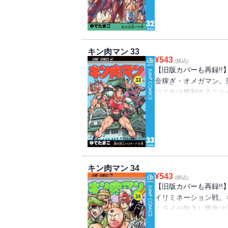
キン肉マン 33
¥
543
(税込)
【旧版カバーも再録!
金稼ぎ・オメガマン。
ロニモは勝利すること
く、ビビンバにまで手
キン肉マン 34
¥
543
(税込)
【旧版カバーも再録!
イリミネーション戦。
ムライが加入し勝負は
ザ・サムライとオメガ