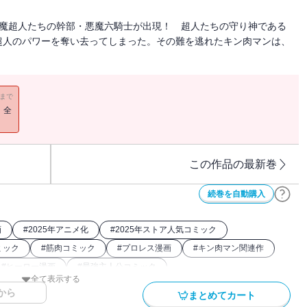
悪魔超人たちの幹部・悪魔六騎士が出現！ 超人たちの守り神である
超人のパワーを奪い去ってしまった。その難を逃れたキン肉マンは、
11まで
！全
この作品の最新巻
続巻を自動購入
画
#
2025年アニメ化
#
2025年ストア人気コミック
ミック
#
筋肉コミック
#
プロレス漫画
#
キン肉マン関連作
#
ヒーロー漫画
#
最強主人公コミック
全て表示する
から
まとめてカート