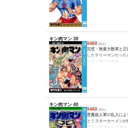
る集団が来襲し…!?
キン肉マン 39
¥
460
(税込)
完璧・無量大数軍と正
したテリーマンだった
はキン肉マンのみ…。
率いる悪魔超人で!?
キン肉マン 40
¥
460
(税込)
悪魔超人軍の乱入によ
とミスターカーメンが
ブラックホールがダル