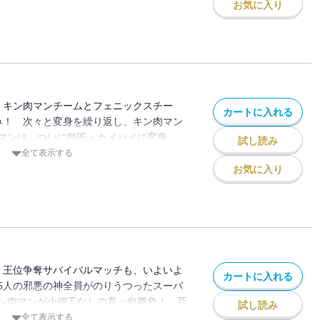
お気に入り
!】キン肉マンチームとフェニックスチー
カートに入れる
み！ 次々と変身を繰り返し、キン肉マン
マンは、ついに師匠・カメハメに変身。
試し読み
仕掛けられ、キン肉マンはギブアップ寸前!?
全て表示する
お気に入り
!】王位争奪サバイバルマッチも、いよいよ
カートに入れる
5人の邪悪の神全員がのりうつったスーパ
ン肉マンが小細工なしの真っ向勝負！ 死
試し読み
てどちらか…!!
全て表示する