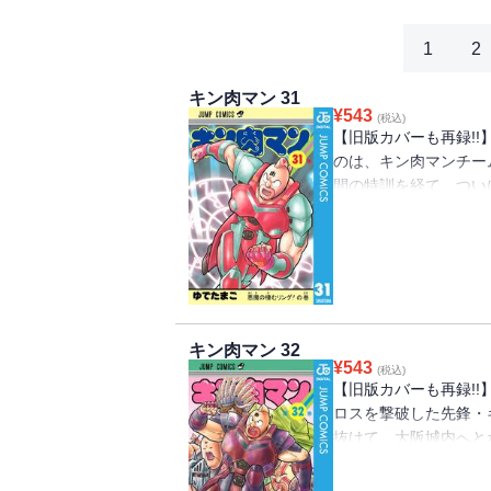
1
2
キン肉マン 31
¥
543
(税込)
【旧版カバーも再録!
のは、キン肉マンチー
間の特訓を経て、つい
ン肉マンは大阪城ホー
キン肉マン 32
¥
543
(税込)
【旧版カバーも再録!
ロスを撃破した先鋒・
抜けて、大阪城内へと
るフェニックスチーム
爆発！