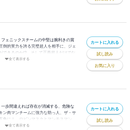
!】フェニックスチームの中堅は腕利きの賞
カートに入れる
圧倒的実力を誇る完璧超人を相手に、ジェ
ができるのか!? そして正義超人だけでな
試し読み
を出されたキン肉マンの怒りが爆発する！
全て表示する
お気に入り
!】一歩間違えれば存在が消滅する、危険な
カートに入れる
キン肉マンチームに強力な助っ人、ザ・サ
互角に！ ロビンマスクとマンモスマン、
試し読み
マンが激闘を繰り広げる！
全て表示する