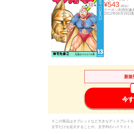
¥
543
(税込)
クーポン利用対象
2012年06月29日
新規
今す
※この商品はタブレットなど大きなディスプレイを
文字だけを拡大することや、文字列のハイライト、