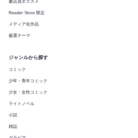
書店員オススメ
Reader Store 限定
メディア化作品
厳選テーマ
ジャンルから探す
コミック
少年・青年コミック
少女・女性コミック
ライトノベル
小説
雑誌
グラビア