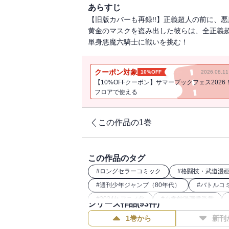
あらすじ
【旧版カバーも再録!!】正義超人の前に、
黄金のマスクを盗み出した彼らは、全正義
単身悪魔六騎士に戦いを挑む！
クーポン対象
10%OFF
2026.08.
【10%OFFクーポン】サマーブックフェス2026
フロアで使える
この作品の1巻
この作品のタグ
#
ロングセラーコミック
#
格闘技・武道漫
#
週刊少年ジャンプ（80年代）
#
バトルコ
#
2024年アニメ化
#
小学館漫画賞受賞
シリーズ作品(
93
件)
1巻から
新刊