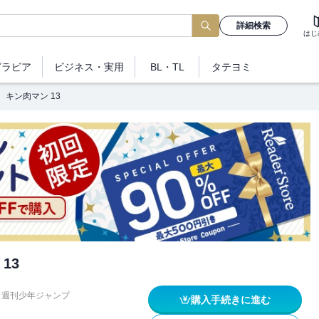
詳細検索
はじ
グラビア
ビジネス
・実用
BL・TL
タテヨミ
キン肉マン 13
13
週刊少年ジャンプ
購入手続きに進む