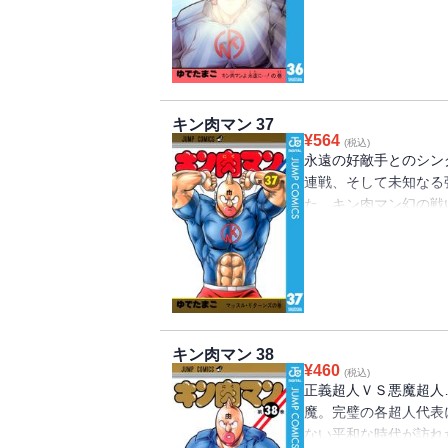
キン肉マン 37
¥
564
(税込)
永遠の好敵手とのシン
連戦、そして未知なる
た、キン肉マン幻の戦
ビギンズ』も同時収録
キン肉マン 38
¥
460
(税込)
正義超人ＶＳ悪魔超人
魔。完璧の各超人代表
ない平和な時代が訪れ