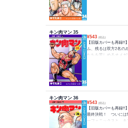
キン肉マン 35
¥
543
(税込)
【旧版カバーも再録!
ム、残るは双方2名の
たちを苦しめるオメガ
52の関節技を次々と
キン肉マン 36
¥
543
(税込)
【旧版カバーも再録!
最終決戦！ ついには
ーフェニックスと、キ
闘を制するのは、果たし