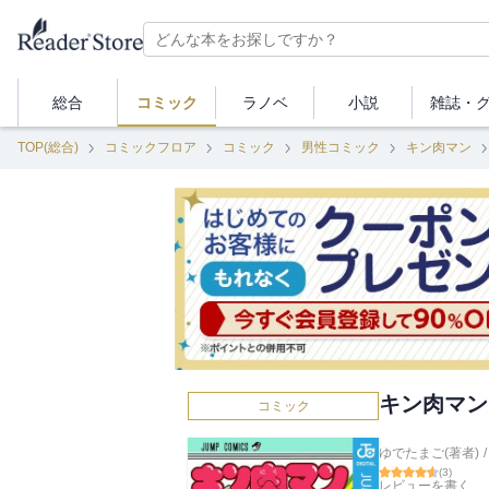
総合
コミック
ラノベ
小説
雑誌・
TOP(総合)
コミックフロア
コミック
男性コミック
キン肉マン
キン肉マン 
コミック
ゆでたまご(著者)
/
(
3
)
レビューを書く