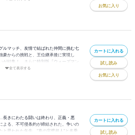
お気に入り
グルマッチ、友情で結ばれた仲間に挑む七
カートに入れる
強豪からの挑戦と、王位継承後に実現し
いが結集！ さらに特別版『ウォーズマン
試し読み
。
全て表示する
お気に入り
…長きにわたる闘いは終わり、正義・悪
カートに入れる
による、不可侵条約が締結された。争いの
たと思われた矢先、"真の完璧超人"と名乗
試し読み