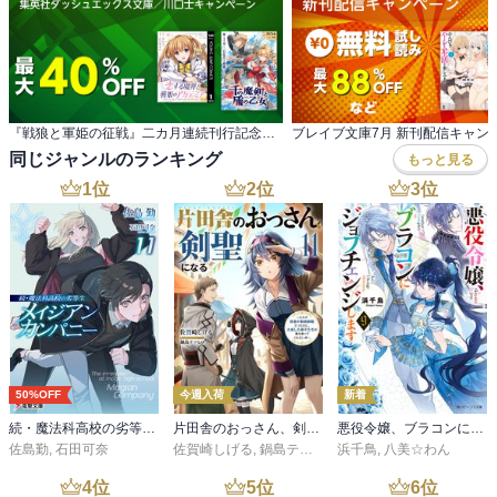
『戦狼と軍姫の征戦』二カ月連続刊行記念！ 集英社ダッシュエックス文庫／川口士キャンペーン
ブレイブ文庫7月 新刊配信キャン
同じジャンルのランキング
もっと見る
1
位
2
位
3
位
50%OFF
今週入荷
新着
続・魔法科高校の劣等生 メイジアン・カンパニー(11)
片田舎のおっさん、剣聖になる 11 ～ただの田舎の剣術師範だったのに、大成した弟子たちが俺を放ってくれない件～
悪役令嬢、ブラコンにジョブチェンジします９【電子特典付き】
佐島勤
,
石田可奈
佐賀崎しげる
,
鍋島テツヒロ
浜千鳥
,
八美☆わん
4
位
5
位
6
位