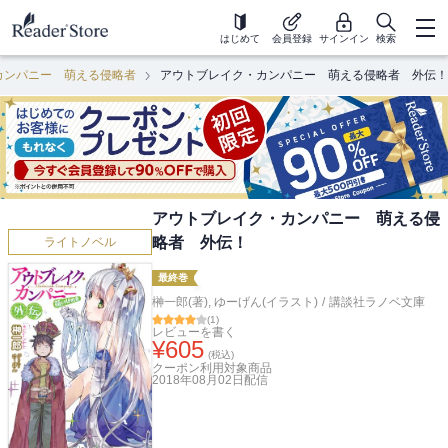
はじめて
会員登録
サインイン
検索
カンパニー 萌える侵略者
アウトブレイク・カンパニー 萌える侵略者 外伝！
アウトブレイク・カンパニー 萌える侵
略者 外伝！
ライトノベル
最終巻
榊一郎(著)
,
ゆーげん(イラスト)
/
講談社ラノベ文庫
(
1
)
レビューを書く
¥
605
(税込)
クーポン利用対象商品
2018年08月02日
配信