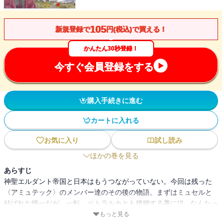
105
新規登録で
円(税込)で買える！
かんたん30秒登録！
今すぐ会員登録をする
購入手続きに進む
カートに入れる
お気に入り
試し読み
ほかの巻を見る
あらすじ
神聖エルダント帝国と日本はもうつながっていない。今回は残った
〈アミュテック〉のメンバー達のその後の物語。まずはミュセルと
結ばれた慎一だが、一転、ペトラルカとも婚姻する事に!? なんたっ
て絶対君主で皇帝だから、日本の法律なんて関係ない。式を控えて
もっと見る