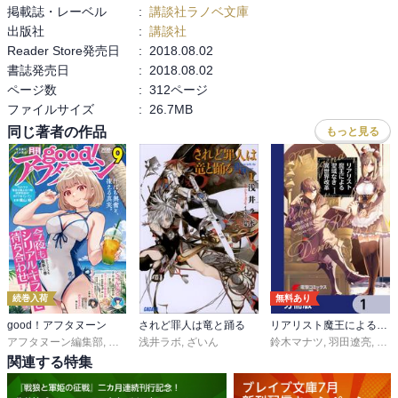
掲載誌・レーベル
:
講談社ラノベ文庫
出版社
:
講談社
Reader Store発売日
:
2018.08.02
書誌発売日
:
2018.08.02
ページ数
:
312ページ
ファイルサイズ
:
26.7MB
同じ著者の作品
もっと見る
続巻入荷
無料あり
good！アフタヌーン
されど罪人は竜と踊る
リアリスト魔王による聖域なき異世界改革【分冊版】
アフタヌーン編集部
,
泉光
,
水薙竜
浅井ラボ
,
松枝穂積
,
ざいん
,
眞山継
,
桑原太矩
鈴木マナツ
,
海法紀光
,
羽田遼亮
,
藍田鳴
,
ゆー
,
関連する特集