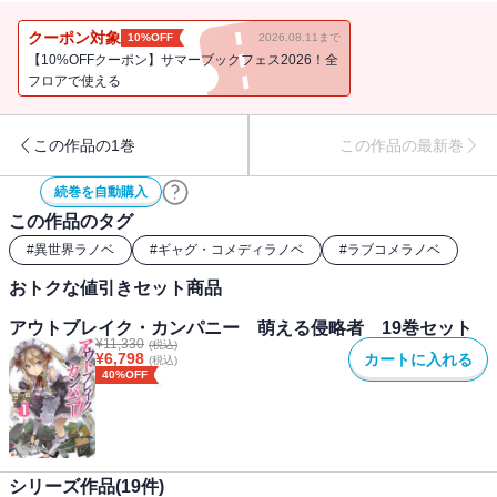
城に監禁された慎一に、さらに魔の手が迫り……。また、光流とエ
ルビアのその後？美埜里には、ガリウスの結婚問題というミッショ
クーポン対象
10%OFF
2026.08.11まで
ンが。それぞれ、いかなる運命が!?
【10%OFFクーポン】サマーブックフェス2026！全
フロアで使える
この作品の1巻
この作品の最新巻
続巻を自動購入
この作品のタグ
#
異世界ラノベ
#
ギャグ・コメディラノベ
#
ラブコメラノベ
おトクな値引きセット商品
アウトブレイク・カンパニー 萌える侵略者 19巻セット
¥
11,330
(税込)
¥
6,798
カートに入れる
(税込)
40%OFF
シリーズ作品(
19
件)