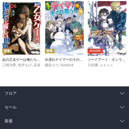
新着
新着
30%OFF
あの乙女ゲーは俺たちに厳しい世界です 6
出遅れテイマーのその日暮らし 16
ソードアート・オンライン29 ユナイタル・リングVIII
三嶋与夢
,
悠井もげ
,
孟達
棚架ユウ
,
Nardack
川原礫
,
ａｂｅｃ
フロア
総合
コミック
セール
ラノベ
小説
総合
コミック
新着