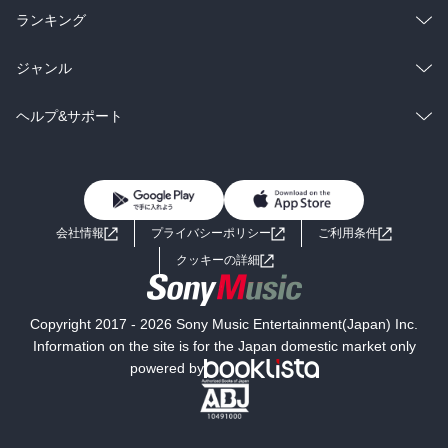
雑誌・グラビア
ビジネス・実用
ラノベ
小説
総合
コミック
ランキング
BL・TL
雑誌・グラビア
ビジネス・実用
ラノベ
小説
総合
コミック
ジャンル
BL・TL
雑誌・グラビア
ビジネス・実用
ラノベ
小説
コミック
男性コミック
ヘルプ&サポート
BL・TL
雑誌・グラビア
ビジネス・実用
女性コミック
コミック誌
初めての方へ
ヘルプ
BL・TL
ライトノベル
男子向けラノベ
よくあるご質問
お問い合わせ
会社情報
プライバシーポリシー
ご利用条件
女子向けラノベ
小説
利用規約
クッキーの詳細
国内小説
海外小説
Copyright 2017 - 2026 Sony Music Entertainment(Japan) Inc.
ミステリー
SF
Information on the site is for the Japan domestic market only
powered by
歴史・時代小説
文学
雑誌
グラビア写真集