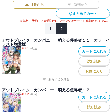
1巻から
新刊から
まとめてカート
※無料、予約、入荷通知のコンテンツはカートに追加されません。
1
2
アウトブレイク・カンパニー 萌える侵略者１１ カラーイ
ラスト増量版
¥
605
(税込)
カートに入れる
試し読み
お気に入り
あらすじを見る
アウトブレイク・カンパニー 萌える侵略者１２
¥
605
(税込)
カートに入れる
試し読み