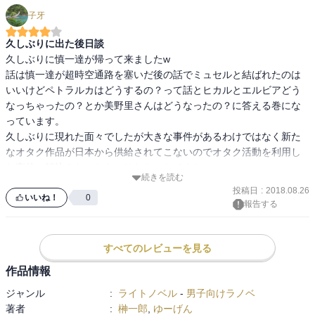
子牙
久しぶりに出た後日談
久しぶりに慎一達が帰って来ましたw

話は慎一達が超時空通路を塞いだ後の話でミュセルと結ばれたのは
いいけどペトラルカはどうするの？って話とヒカルとエルビアどう
なっちゃったの？とか美野里さんはどうなったの？に答える巻にな
っています。

久しぶりに現れた面々でしたが大きな事件があるわけではなく新た
なオタク作品が日本から供給されてこないのでオタク活動を利用し
た事件の解決みたいなものはなかったですね。

続きを読む
和やかな雰囲気で恋愛色が強かったのでちょっと甘い展開が多かっ
投稿日
:
2018.08.26
たですかねw

いいね！
0
報告する
その中でもなかなかブレないガリウスや美野里さんはギャグキャラ
としても最高ですねw

次があるかどうかわからないですがどうやらキャラだけは新作で出
すべてのレビューを見る
てくるようなのでそちらも楽しみですねw
作品情報
ジャンル
:
ライトノベル
-
男子向けラノベ
著者
:
榊一郎
,
ゆーげん