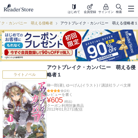
はじめて
会員登録
サインイン
検索
イク・カンパニー 萌える侵略者
アウトブレイク・カンパニー 萌える侵略者１
アウトブレイク・カンパニー 萌える侵
略者１
ライトノベル
榊一郎(著)
,
ゆーげん(イラスト)
/
講談社ラノベ文庫
(
24
)
レビューを書く
¥
605
(税込)
クーポン利用対象商品
2012年01月27日
配信