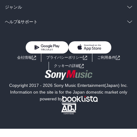
BL・TL
雑誌・グラビア
ビジネス・実用
ラノベ
小説
総合
コミック
ジャンル
BL・TL
雑誌・グラビア
ビジネス・実用
ラノベ
小説
コミック
男性コミック
ヘルプ&サポート
BL・TL
雑誌・グラビア
ビジネス・実用
女性コミック
コミック誌
初めての方へ
ヘルプ
BL・TL
ライトノベル
男子向けラノベ
よくあるご質問
お問い合わせ
会社情報
プライバシーポリシー
ご利用条件
女子向けラノベ
小説
利用規約
クッキーの詳細
国内小説
海外小説
Copyright 2017 - 2026 Sony Music Entertainment(Japan) Inc.
ミステリー
SF
Information on the site is for the Japan domestic market only
powered by
歴史・時代小説
文学
雑誌
グラビア写真集
ボーイズラブ
ティーンズラブ