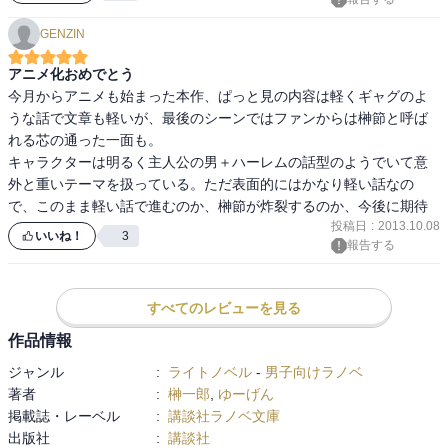
え』の文化を布教するか（また、本当に布教してしまっていいの
GENZIN
か）が焦点となっています。

また、私の知る限りのネット小説で異世界ものの設定は、何かの偶
アニメ化おめでとう
然や神様に選ばれて異世界に転移したり転生したりするパターンが
今月からアニメも始まった本作、ぱっと見の内容は軽くギャグのよ
ほとんどなのですが、この本では既に異世界の存在は（機密事項で
うな話で文章も軽いが、最後のシーンではファンからは榊節と呼ば
はあるものの）知っている人は知っているという状況で、主人公は
れる芯の通った一面も。

その人たちに『萌え』の伝道をするために選ばれた、というありそ
キャラクターは明るく主人公の男＋ハーレムの話型のようでいて意
うでないパターンでした。それ故に、異世界へ移動した後も元の世
外と重いテーマを扱っている。ただ表面的にはかなり軽い話なの
界と繋がりがあり、その人たちから支援を受けることができるとい
で、このまま軽い話で進むのか、榊節が炸裂するのか、今後に期待
うのがこの作品の特徴のひとつですね。
投稿日
:
2013.10.08
いいね！
3
報告する
すべてのレビューを見る
作品情報
ジャンル
:
ライトノベル
-
男子向けラノベ
著者
:
榊一郎
,
ゆーげん
掲載誌・レーベル
:
講談社ラノベ文庫
出版社
:
講談社