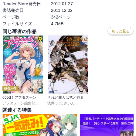
Reader Store発売日
:
2012.01.27
書誌発売日
:
2011.12.02
ページ数
:
342ページ
ファイルサイズ
:
4.7MB
同じ著者の作品
もっと見る
続巻入荷
good！アフタヌーン
されど罪人は竜と踊る
アフタヌーン編集部
,
泉光
,
水薙竜
浅井ラボ
,
松枝穂積
,
ざいん
,
眞山継
,
桑原太矩
,
海法紀光
,
藍田鳴
,
関連する特集