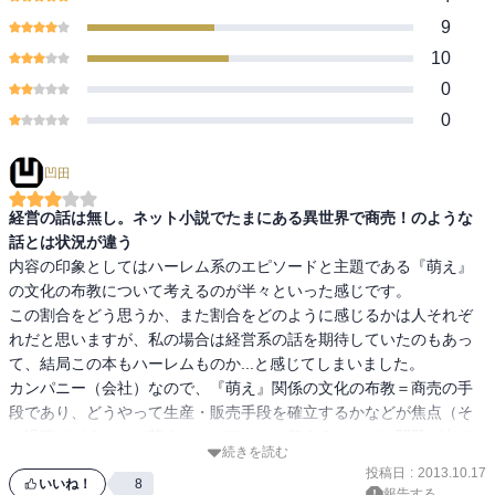
9
10
0
0
凹田
経営の話は無し。ネット小説でたまにある異世界で商売！のような
話とは状況が違う
内容の印象としてはハーレム系のエピソードと主題である『萌え』
の文化の布教について考えるのが半々といった感じです。

この割合をどう思うか、また割合をどのように感じるかは人それぞ
れだと思いますが、私の場合は経営系の話を期待していたのもあっ
て、結局この本もハーレムものか...と感じてしまいました。

カンパニー（会社）なので、『萌え』関係の文化の布教＝商売の手
段であり、どうやって生産・販売手段を確立するかなどが焦点（そ
の過程でどうやって萌えのニュアンスを伝えるかなどの問題が出て
続きを読む
くる）と思ったのですが、違いました。資金などは全く気にする必
投稿日
:
2013.10.17
要はない状況で、言語の壁や文化の違いを乗り越えて如何に『萌
いいね！
8
報告する