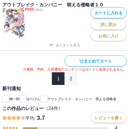
アウトブレイク・カンパニー 萌える侵略者１０
¥
550
(税込)
カートに入れる
試し読み
お気に入り
あらすじを見る
まとめてカート
※無料、予約、入荷通知のコンテンツはカートに追加されません。
1
2
新刊通知
榊一郎
ゆーげん
アウトブレイク・カンパニー 萌える侵略者
この作品のレビュー
（
24
件）
3.7
レビューを書く
平均
4