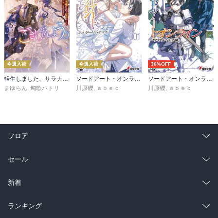
今週入荷
今週入荷
30%OFF
転生しました、サラナ・キンジェです。ごきげんよう。５ ～婚約破棄されたので田舎で気ままに暮らしたいと思います～【電子書店共通特典SS付】
ソードアート・オンライン マテリアル１ シュガーリィ・デイズ
ソードアート・オンライン29 ユナイタル・リングVIII
まゆらん
,
匈歌ハトリ
川原礫
,
ａｂｅｃ
川原礫
,
ａｂｅｃ
フロア
総合
コミック
セール
ラノベ
小説
総合
コミック
新着
雑誌・グラビア
ビジネス・実用
ラノベ
小説
総合
コミック
ランキング