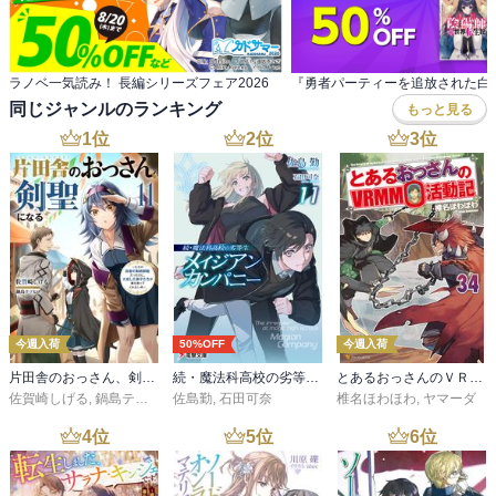
ラノベ一気読み！ 長編シリーズフェア2026
同じジャンルのランキング
もっと見る
1
位
2
位
3
位
今週入荷
50%OFF
今週入荷
片田舎のおっさん、剣聖になる 11 ～ただの田舎の剣術師範だったのに、大成した弟子たちが俺を放ってくれない件～
続・魔法科高校の劣等生 メイジアン・カンパニー(11)
とあるおっさんのＶＲＭＭＯ活動記34
佐賀崎しげる
,
鍋島テツヒロ
佐島勤
,
石田可奈
椎名ほわほわ
,
ヤマーダ
4
位
5
位
6
位