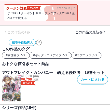
一に課せられた任務は『萌え』の伝道！ というわけで何がなんだ
か分からないまま、ハーフエルフのメイドさんや美幼女皇帝と親交
クーポン対象
10%OFF
2026.08.11まで
を深めていくと、今度はテロが！？
【10%OFFクーポン】サマーブックフェス2026！全
フロアで使える
この作品の1巻
この作品の最新巻
続巻を自動購入
この作品のタグ
#
異世界ラノベ
#
ギャグ・コメディラノベ
#
ラブコメラノベ
おトクな値引きセット商品
アウトブレイク・カンパニー 萌える侵略者 19巻セット
¥
11,330
(税込)
¥
6,798
カートに入れる
(税込)
40%OFF
シリーズ作品(
19
件)