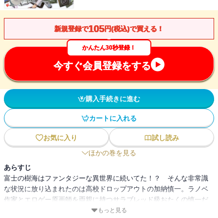
105
新規登録で
円(税込)で買える！
かんたん30秒登録！
今すぐ会員登録をする
購入手続きに進む
カートに入れる
お気に入り
試し読み
ほかの巻を見る
あらすじ
富士の樹海はファンタジーな異世界に続いてた！？ そんな非常識
な状況に放り込まれたのは高校ドロップアウトの加納慎一。ラノベ
作家とエロゲー原画師を両親に持つサラブレッド級おたくの慎一だ
が、特別な力は無い。持つのは『萌え』の知識、見識だけ。その慎
もっと見る