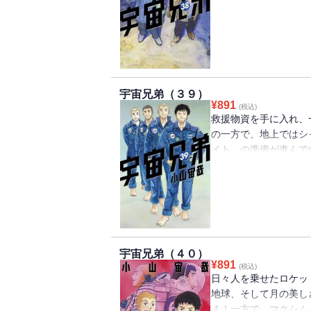
ないでいた。そんな中
ョンをするケンジとレ
地上のタイガーチーム
ーまでたどり着ける道
宇宙兄弟（３９）
¥
891
(税込)
救援物資を手に入れ、
の一方で、地上ではシ
イト」の準備が進んで
への救出ミッションも
備を進める中、二度目
――。
宇宙兄弟（４０）
¥
891
(税込)
日々人を乗せたロケッ
地球、そして月の美し
４！一方で、マクシム