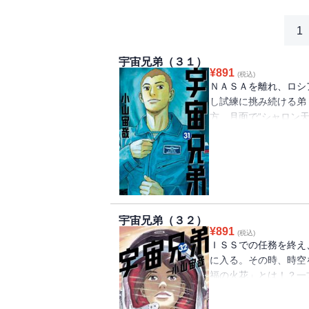
1
宇宙兄弟（３１）
¥
891
(税込)
ＮＡＳＡを離れ、ロシ
し試練に挑み続ける弟
方、月面で“シャロン
にも、太陽嵐の影響で
らす光と、月を覆う闇
く！
宇宙兄弟（３２）
¥
891
(税込)
ＩＳＳでの任務を終え
に入る。その時、時空
福の火花」とは！？一
よ佳境へ。シャロンと
厳を見せるため、六太