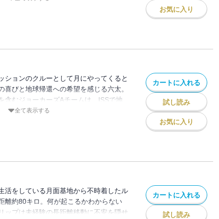
と派遣されるロシアの宇宙飛行士の選抜が
お気に入り
ッションのクルーとして月にやってくると
カートに入れる
の喜びと地球帰還への希望を感じる六太。
を含むジョーカーズAチームは、ISSで地
試し読み
待っていた。しかしそこで、思いもよらな
全て表示する
！？ジョーカーズは、全員そろって無事に
お気に入り
できるのか…！？
生活をしている月面基地から不時着したル
カートに入れる
距離約80キロ。何が起こるかわからない
リップは未経験の長距離移動に不安を隠せ
試し読み