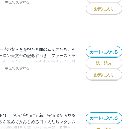
、彼らに代わって地上で月面シミュレーシ
全て表示する
イジだが、失敗続きに焦りを覚え始める。
お気に入り
は、果たして無事彼らが安全にルナランダ
筋を見つけ出すことができるのか――。
一時の安らぎを得た月面のムッタたち。そ
カートに入れる
ャロン天文台の記念すべき「ファーストラ
いた。さらに、ムッタたちを救うべく、月
試し読み
本格始動！マクシム４が着々と月へ行く準
全て表示する
の月行きが目前に迫るヒビトの心中は
お気に入り
トは、ついに宇宙に到着。宇宙船から見る
カートに入れる
さを改めてかみしめる日々人たちマクシム
４の宇宙到着を喜ぶのも束の間、月面では