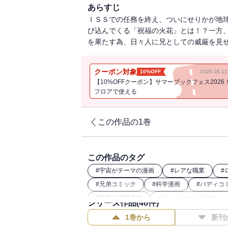
あらすじ
ＩＳＳでの任務を終え、ついにせりかが地
び込んでくる「祝福の火花」とは！？一方
を果たす為、日々人に兄としての威厳を見
クーポン対象
10%OFF
2026.08.
【10%OFFクーポン】サマーブックフェス2026
フロアで使える
この作品の1巻
この作品のタグ
#
宇宙がテーマの漫画
#
レアな職業
#
#
兄弟コミック
#
科学漫画
#
バディコ
#
宇宙兄弟関連作
#
ヒューマンドラマコミ
シリーズ作品(
46
件)
1巻から
新刊