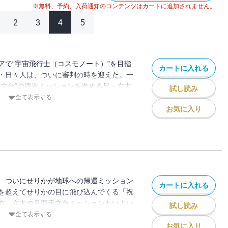
※無料、予約、入荷通知のコンテンツはカートに追加されません。
2
3
4
5
アで“宇宙飛行士（コスモノート）”を目指
カートに入れる
・日々人は、ついに審判の時を迎えた。一
天文台”の建造ミッションを進める兄・六太
試し読み
タスクの変更が指示される。地上の夜を照
全て表示する
。南波兄弟の運命を、太陽が揺るがしてい
お気に入り
、ついにせりかが地球への帰還ミッション
カートに入れる
を超えてせりかの目に飛び込んでくる「祝
方、六太の月面天文台ミッションもいよい
試し読み
の約束を果たす為、日々人に兄としての威
全て表示する
が最後の気力を振り絞る！
お気に入り