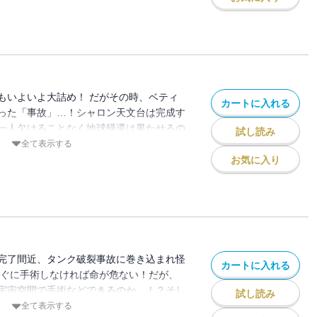
もいよいよ大詰め！ だがその時、ベティ
カートに入れる
った「事故」…！シャロン天文台は完成す
一人欠けることなく地球帰還は果たせるの
試し読み
」を迫られた時、六太の選択は…！？
全て表示する
お気に入り
完了間近、タンク破裂事故に巻き込まれ怪
カートに入れる
すぐに手術しなければ命が危ない！だが、
宇宙空間で手術などできるのか…！？そし
試し読み
で残ることになった六太とフィリップに
全て表示する