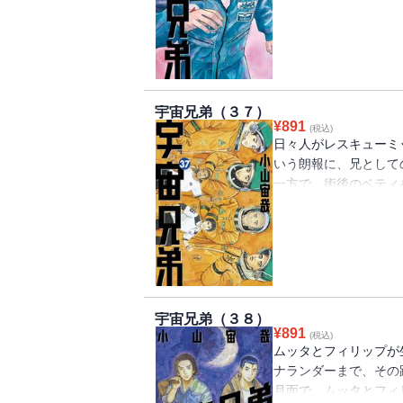
トの鍵を握る、月面へ
始まり……。
宇宙兄弟（３７）
¥
891
(税込)
日々人がレスキューミ
いう朗報に、兄として
一方で、術後のベティ
球帰還のタイミングを
いトラブルが発生し…
地球に帰還することが
宇宙兄弟（３８）
¥
891
(税込)
ムッタとフィリップが
ナランダーまで、その
月面で、ムッタとフィ