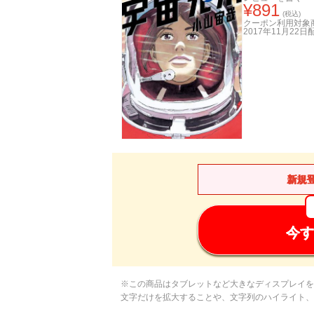
¥
891
(税込)
クーポン利用対象
2017年11月22日
新規
今す
※この商品はタブレットなど大きなディスプレイを
文字だけを拡大することや、文字列のハイライト、