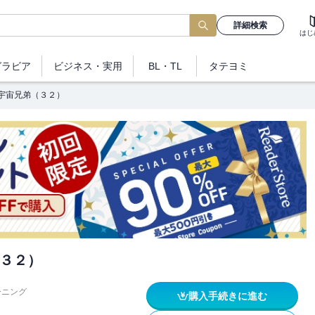
詳細検索
はじ
グラビア
ビジネス
・実用
BL・TL
タテヨミ
宇宙兄弟（３２）
３２）
ーニング
購入手続きに進む