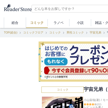
総合
コミック
ラノベ
小説
雑誌・
TOP(総合)
コミックフロア
コミック
男性コミック
宇宙兄弟
宇宙兄弟（
コミック
小山宙哉(著)
/
モ
(
22
)
レビューを書く