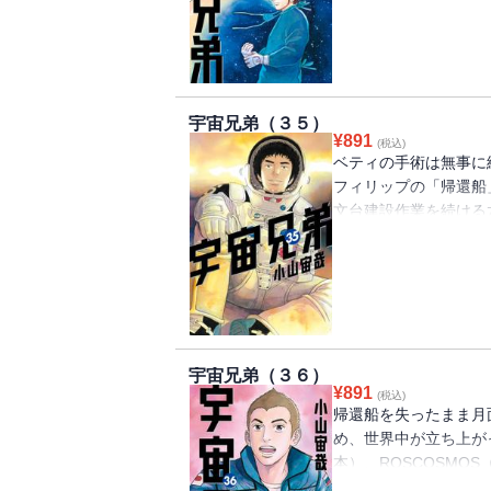
も、新たなる脅威が迫
宇宙兄弟（３５）
¥
891
(税込)
ベティの手術は無事に
フィリップの「帰還船
文台建設作業を続ける
とができるのか！？
宇宙兄弟（３６）
¥
891
(税込)
帰還船を失ったまま月
め、世界中が立ち上がっ
本）、ROSCOSMO
還させるための一大プ