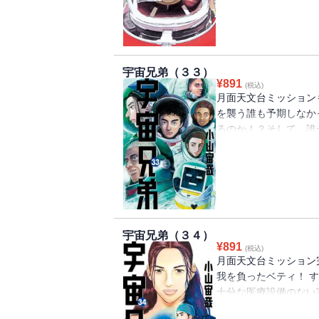
宇宙兄弟（３３）
¥
891
(税込)
月面天文台ミッション
を襲う誰も予期しなか
るのか！？そして、誰
か！？ 「究極の選択
宇宙兄弟（３４）
¥
891
(税込)
月面天文台ミッション
我を負ったベティ！ 
十分な医療設備のない
て、月面にたった二人