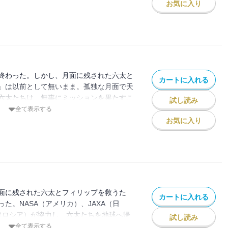
ろうとしていた…！
お気に入り
終わった。しかし、月面に残された六太と
カートに入れる
」は以前として無いまま。孤独な月面で天
六太たちは、無事にミッションを果たすこ
試し読み
全て表示する
お気に入り
面に残された六太とフィリップを救うた
カートに入れる
た。NASA（アメリカ）、JAXA（日
S（ロシア）が協力し、六太たちを地球へ帰
試し読み
ロジェクトが動き出す。そしてプロジェク
全て表示する