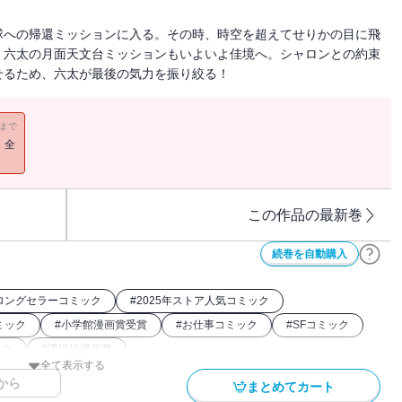
球への帰還ミッションに入る。その時、時空を超えてせりかの目に飛
、六太の月面天文台ミッションもいよいよ佳境へ。シャロンとの約束
せるため、六太が最後の気力を振り絞る！
11まで
！全
この作品の最新巻
続巻を自動購入
ロングセラーコミック
#
2025年ストア人気コミック
ミック
#
小学館漫画賞受賞
#
お仕事コミック
#
SFコミック
ック
#
講談社漫画賞
全て表示する
から
まとめてカート