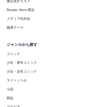
書店員オススメ
Reader Store 限定
メディア化作品
厳選テーマ
ジャンルから探す
コミック
少年・青年コミック
少女・女性コミック
ライトノベル
小説
雑誌
グラビア