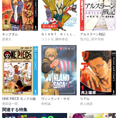
カルロも表に出さないだけで色々あったことがわかる描写。

ムッちゃんはムッちゃんで、トラブルに縁があるのは多分俺、と思
っています。

ハガードさんが自分が見られていることを理解しているからこそ

予約
セールあり
誰よりも強く責任感を持ってトラブルと向き合ってきた。

キングダム
ＧＩＡＮＴ ＫＩＬＬＩＮＧ
アルスラーン戦記
それは恰好良いことだと思うのです。

原泰久
ツジトモ
,
綱本将也
荒川弘
,
田中芳樹
CES-66の緊急帰還が提案されても、

黒点が危険な領域に入るまでまだ数日あると言える強さ。

人命最優先、でもどんな思いで彼らが月へ行ったか

そこも考えて安易な決定を出さないでくれるのが有り難いです。
続巻入荷
完結
ONE PIECE モノクロ版
ヴィンランド・サガ
リアル
尾田栄一郎
幸村誠
井上雄彦
関連する特集