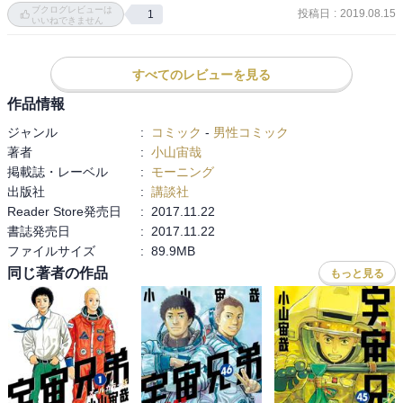
ブクログレビューは
心躍ります。

投稿日
:
2019.08.15
1
頑張れ～‼
いいねできません
大それた使命感に囚われなくていい、

世界のためになるかは結果、俺はただ一人を思ってやればいい。

ムッちゃんが相変わらず恰好良いです。

すべてのレビューを見る
作品情報
FUJIのエピソードも感動。

ジャンル
:
コミック
-
男性コミック
著者
:
小山宙哉
ムッちゃんがそこかしこに日々人の気配を感じるというもの、サー
掲載誌・レーベル
:
モーニング
ドマン現象をふと思い出しました。

出版社
:
講談社
Reader Store発売日
:
2017.11.22
せりかさんが地球を忘れていた世界と表現するのが

書誌発売日
:
2017.11.22
面白く感じました。

ファイルサイズ
:
89.9MB
だから、帰るのも打ち上げのときと同じ気持ちになる。

話すと舌が重いというのがリアルに感じます。

同じ著者の作品
もっと見る
ブギーとカルロにせりかさんと絵名さんとで

態度が違うと冷やかされるムッちゃんですが、

正味な話同じ同期生とうだけでなく

閉鎖環境ボックスでの生活を共にしたのだから

差があってもおかしくないと思います。
