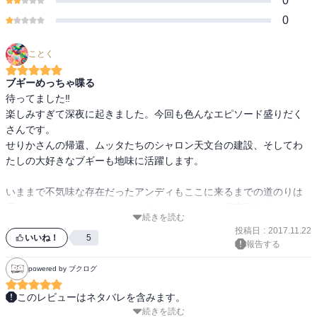
0
0
ことく
ブギーめっちゃ喋る
待ってました‼

楽しみすぎて深夜に起きました。今回も色んなエピソード盛りだく
さんです。

せりかさんの帰還、ムッタたちのシャロン天文台の建設、そしてわ
たしの大好きなブギーも地味に活躍します。

いままで不気味な存在だったアンディもここに来るまでの道のりは
長かったんだなぁとしみじみしてしまいました。宇宙飛行士なんて
続きを読む
夢のような職業についている人がこの世に存在するなんて、本当に
投稿日
:
2017.11.22
どれだけ密度の濃い人生なんだとドキドキ、ワクワクしてしまいま
いいね！
5
報告する
す。

powered by ブクログ
ブギー、かわいいな。ムッタに超失礼だし。

このレビューはネタバレを含みます。
続きを読む
金ピカというムッちゃんとシャロン二人の中で通じるキーワードが
でも次巻、なんだかヤバいことになりそうです。命かかってます。