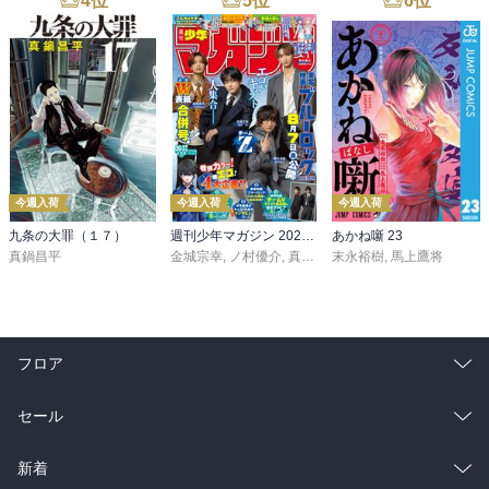
4
位
5
位
6
位
今週入荷
今週入荷
今週入荷
九条の大罪（１７）
週刊少年マガジン 2026年36・37号[2026年8月5日発売]
あかね噺 23
真鍋昌平
金城宗幸
,
ノ村優介
,
真島ヒロ
末永裕樹
,
宮島礼吏
,
馬上鷹将
,
新川直司
,
久
フロア
総合
コミック
セール
ラノベ
小説
総合
コミック
新着