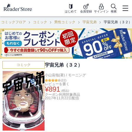
はじめて
会員登録
サインイン
検索
コミックフロア
コミック
男性コミック
宇宙兄弟
宇宙兄弟（３２）
宇宙兄弟（３２）
コミック
小山宙哉(著)
/
モーニング
(
22
)
レビューを書く
¥
891
(税込)
クーポン利用対象商品
2017年11月22日
配信