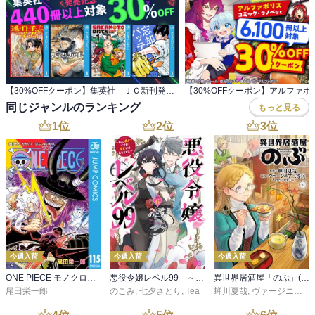
【30%OFFクーポン】集英社 ＪＣ新刊発売記念 440冊以上対象
同じジャンルのランキング
もっと見る
1
位
2
位
3
位
今週入荷
今週入荷
今週入荷
ONE PIECE モノクロ版 115
悪役令嬢レベル99 ～私は裏ボスですが魔王ではありません～ その６
異世界居酒屋「のぶ」(22)
尾田栄一郎
のこみ
,
七夕さとり
,
Tea
蝉川夏哉
,
ヴァージニア二等兵