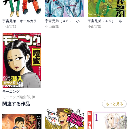
CTV-28のクルーが地球に帰ったニュースを聞いて

自分たちが帰った後の楽しみの話を始めるジョーカーズ。

一瞬でもちゃんと帰れるのか不安に思ったからではないか、

宇宙兄弟 オールカラー版
宇宙兄弟（４６） 小冊子付き特装版
宇宙兄弟（４５） ネーム収録小冊子付き特装版
小山宙哉
小山宙哉
小山宙哉
と思ったムッちゃんが、「今 月でやりたいこと話していい？」と言
うのも、それにエディが「いいねぇ」と応えるのもいいやり取りで
す。

天文台が完成したら全体を見渡したい

シャロンへの感謝や約束の達成感、宇宙へ来た意味

いろんなもの全部を一望できる瞬間だろうから

というムッちゃんの語りがじんとしました。

二人以上の誰かに同じことを褒められた経験があったら

続巻入荷
それは間違いなくお前の真実だ　信じていいんだ

これも名言です。

モーニング
モーニング編集部
,
伊咲智太
,
オオイシヒロト
,
森高夕次
,
足立金太郎
,
出端祐大
,
江
『世界一大きい宇宙飛行士』。ハガードさんが

今日からお前のモンだ、とアンディに言ってくれるのが良い。

関連する作品
もっと見る
そんなハガードさんもトラブル・ビルなんて言われていて。

自分は悪くないのに目立つから冤罪をかけられる。

さらっとカルロが俺にもよくあるし分かるよと

エディから聞かされたハガードのエピソードに同意していますが
