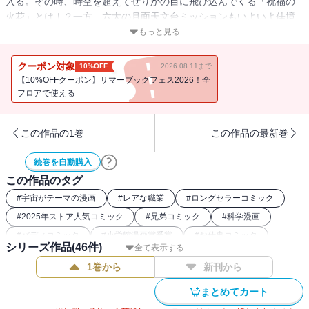
入る。その時、時空を超えてせりかの目に飛び込んでくる「祝福の
火花」とは！？一方、六太の月面天文台ミッションもいよいよ佳境
へ。シャロンとの約束を果たす為、日々人に兄としての威厳を見せ
もっと見る
るため、六太が最後の気力を振り絞る！
クーポン対象
10%OFF
2026.08.11まで
【10%OFFクーポン】サマーブックフェス2026！全
フロアで使える
この作品の1巻
この作品の最新巻
続巻を自動購入
この作品のタグ
#
宇宙がテーマの漫画
#
レアな職業
#
ロングセラーコミック
#
2025年ストア人気コミック
#
兄弟コミック
#
科学漫画
#
バディコミック
#
小学館漫画賞受賞
#
お仕事コミック
シリーズ作品(
46
件)
全て表示する
#
SFコミック
#
宇宙兄弟関連作
#
ヒューマンドラマコミック
1巻から
新刊から
#
講談社漫画賞
まとめてカート