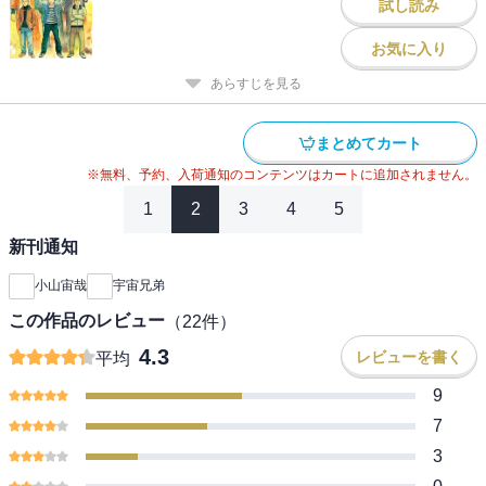
試し読み
お気に入り
あらすじを見る
まとめてカート
※無料、予約、入荷通知のコンテンツはカートに追加されません。
1
2
3
4
5
新刊通知
小山宙哉
宇宙兄弟
この作品のレビュー
（
22
件）
4.3
レビューを書く
平均
9
7
3