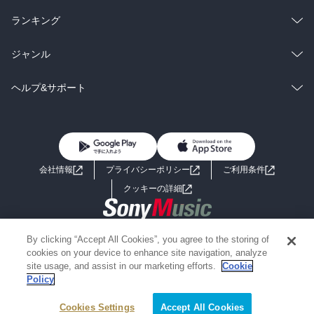
雑誌・グラビア
ビジネス・実用
ラノベ
小説
総合
コミック
ランキング
BL・TL
雑誌・グラビア
ビジネス・実用
ラノベ
小説
総合
コミック
ジャンル
BL・TL
雑誌・グラビア
ビジネス・実用
ラノベ
小説
コミック
男性コミック
ヘルプ&サポート
BL・TL
雑誌・グラビア
ビジネス・実用
女性コミック
コミック誌
初めての方へ
ヘルプ
BL・TL
ライトノベル
男子向けラノベ
よくあるご質問
お問い合わせ
会社情報
プライバシーポリシー
ご利用条件
女子向けラノベ
小説
利用規約
クッキーの詳細
国内小説
海外小説
Copyright 2017 - 2026 Sony Music Entertainment(Japan) Inc.
By clicking “Accept All Cookies”, you agree to the storing of
ミステリー
SF
Information on the site is for the Japan domestic market only
cookies on your device to enhance site navigation, analyze
powered by
site usage, and assist in our marketing efforts.
Cookie
Policy
歴史・時代小説
文学
Cookies Settings
Accept All Cookies
雑誌
グラビア写真集