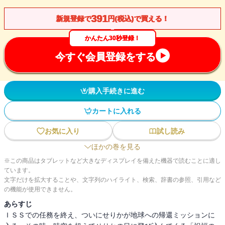
391
新規登録で
円(税込)で買える！
かんたん30秒登録！
今すぐ会員登録をする
購入手続きに進む
カートに入れる
お気に入り
試し読み
ほかの巻を見る
※この商品はタブレットなど大きなディスプレイを備えた機器で読むことに適し
ています。
文字だけを拡大することや、文字列のハイライト、検索、辞書の参照、引用など
の機能が使用できません。
あらすじ
ＩＳＳでの任務を終え、ついにせりかが地球への帰還ミッションに