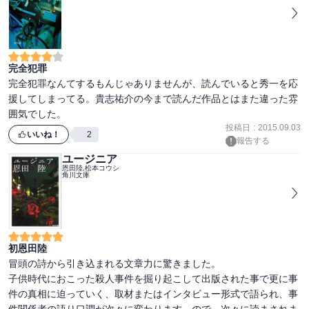
完全犯罪
完全犯罪なんてするもんじゃありませんが、読んでいると秀一を応
援してしまってる。貴志祐介の今まで読んだ作品とはまた違った雰
囲気でした。
投稿日
:
2015.09.03
いいね！
2
報告する
ユージニア
恩田陸,松本コウシ
角川文庫
初恩田陸
冒頭の詩から引き込まれる文章力に驚きました。

子供時代におこった殺人事件を掘り起こして出版された事で更に事
件の真相に迫っていく、取材またはインタビュー形式で語られ、事