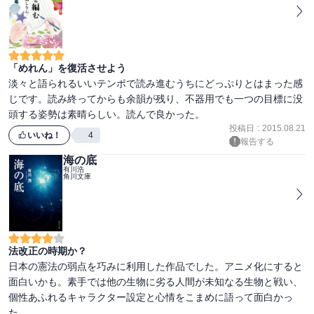
「めれん」を復活させよう
淡々と語られるいいテンポで読み進むうちにどっぷりとはまった感
じです。読み終ってからも余韻が残り、不器用でも一つの目標に没
頭する姿勢は素晴らしい。読んで良かった。
投稿日
:
2015.08.21
いいね！
4
報告する
海の底
有川浩
角川文庫
法改正の時期か？
日本の憲法の弱点を巧みに利用した作品でした。アニメ化にすると
面白いかも。素手では他の生物に劣る人間が未知なる生物と戦い、
個性あふれるキャラクター設定と心情をこまめに語って面白かっ
た。