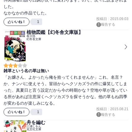
件関係者の語り口調が次々に変わります。ので、次々に読まされま
した。

なかなかの作品でした。
投稿日
:
2015.09.03
いいね！
1
報告する
植物図鑑【幻冬舎文庫版】
有川浩
幻冬舎文庫
雑草という名の草は無い
「お嬢さん、よかったら俺を拾ってくれませんか」これ、名言？
か、ナンパに使えそう。冒頭からへクソカズラの件に爆笑してしま
った、真夏日と言う設定だから今の時期かな？空地や草が茂ってい
る所があれば注意深くへクソカズラを探そうかな。他の草もね四季
が変わるのが楽しみになる。
投稿日
:
2015.08.21
いいね！
1
報告する
舟を編む
三浦しをん
光文社文庫