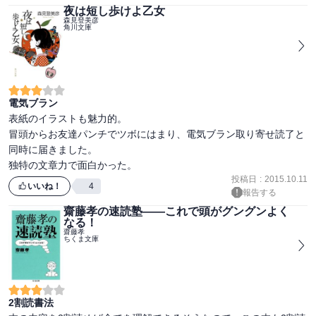
夜は短し歩けよ乙女
森見登美彦
角川文庫
電気ブラン
表紙のイラストも魅力的。

冒頭からお友達パンチでツボにはまり、電気ブラン取り寄せ読了と
同時に届きました。

独特の文章力で面白かった。
投稿日
:
2015.10.11
いいね！
4
報告する
齋藤孝の速読塾――これで頭がグングンよく
なる！
齋藤孝
ちくま文庫
2割読書法