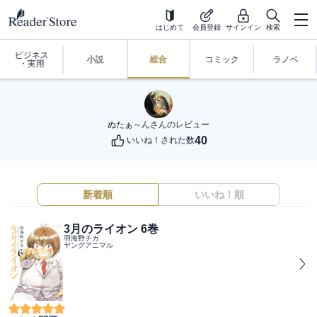
はじめて
会員登録
サインイン
検索
ビジネス
小説
総合
コミック
ラノベ
・実用
ぬたぁ～ん
さんのレビュー
40
いいね！された数
新着順
いいね！順
3月のライオン 6巻
羽海野チカ
ヤングアニマル