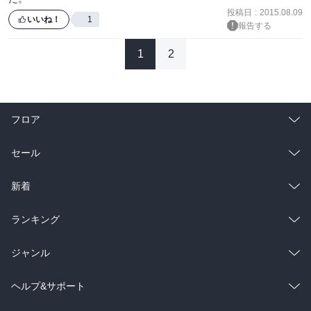
投稿日
:
2015.08.09
いいね！
1
報告する
1
2
フロア
総合
コミック
セール
ラノベ
小説
総合
コミック
新着
雑誌・グラビア
ビジネス・実用
ラノベ
小説
総合
コミック
ランキング
BL・TL
雑誌・グラビア
ビジネス・実用
ラノベ
小説
総合
コミック
ジャンル
BL・TL
雑誌・グラビア
ビジネス・実用
ラノベ
小説
コミック
男性コミック
ヘルプ&サポート