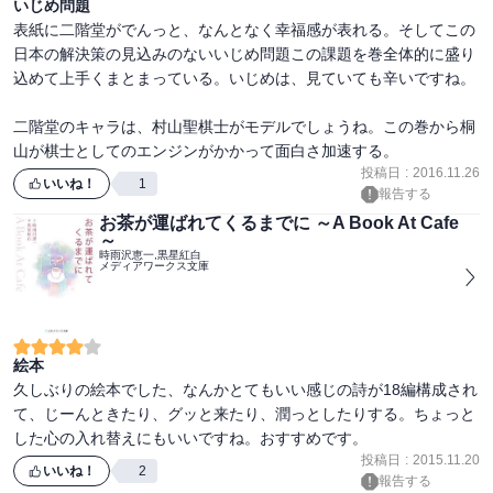
いじめ問題
表紙に二階堂がでんっと、なんとなく幸福感が表れる。そしてこの
日本の解決策の見込みのないいじめ問題この課題を巻全体的に盛り
込めて上手くまとまっている。いじめは、見ていても辛いですね。

二階堂のキャラは、村山聖棋士がモデルでしょうね。この巻から桐
投稿日
:
2016.11.26
いいね！
1
報告する
お茶が運ばれてくるまでに ～A Book At Cafe
～
時雨沢恵一,黒星紅白
メディアワークス文庫
絵本
久しぶりの絵本でした、なんかとてもいい感じの詩が18編構成され
て、じーんときたり、グッと来たり、潤っとしたりする。ちょっと
した心の入れ替えにもいいですね。おすすめです。
投稿日
:
2015.11.20
いいね！
2
報告する