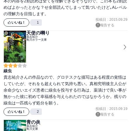
本の内容を2割読めば全てを理解できるそうなので、この本も2割読
めばよかったとかな？せ全部読んでしまって気づいたけど｡Aレベル
の理解力を目指します。
投稿日
:
2015.09.29
いいね！
1
報告する
天使の囀り
貴志祐介
角川ホラー文庫
線虫
貴志祐介さんの作品なので、グロテスクな描写はある程度の覚悟は
していたが、それをも超えられて気持ち悪い。真相究明後主人公が
余命少ないエイズ患者に線虫を投与する行為は、薬漬けで良い事が
無かった彼に初めて幸福感を与えられたのではなかろうか。残りの
線虫は一匹残らず処分を願う。
投稿日
:
2015.09.19
いいね！
2
報告する
青の炎
貴志祐介
角川文庫